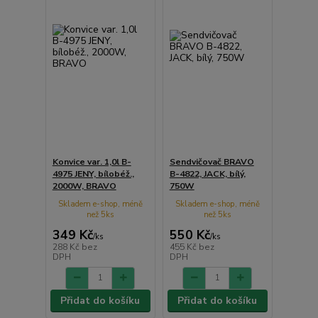
Konvice var. 1,0l B-
Sendvičovač BRAVO
4975 JENY, bílobéž.,
B-4822, JACK, bílý,
2000W, BRAVO
750W
Skladem e-shop, méně
Skladem e-shop, méně
než 5ks
než 5ks
349 Kč
550 Kč
/
ks
/
ks
288 Kč
bez
455 Kč
bez
DPH
DPH
Přidat do košíku
Přidat do košíku