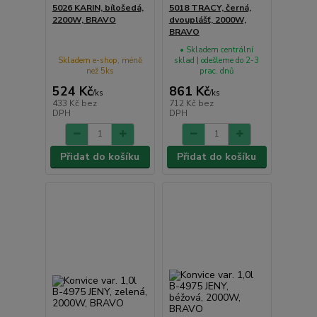
5026 KARIN, bílošedá,
5018 TRACY, černá,
2200W, BRAVO
dvouplášť, 2000W,
BRAVO
• Skladem centrální
Skladem e-shop, méně
sklad | odešleme do 2-3
než 5ks
prac. dnů
524 Kč
861 Kč
/
ks
/
ks
433 Kč
bez
712 Kč
bez
DPH
DPH
Přidat do košíku
Přidat do košíku