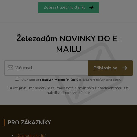
Zobrazit všechny články
Železodům NOVINKY DO E-
MAILU
Přihlásit se
Souhlasím se
zpracováním osobních údajů
za účelem rozesílky newsletteru.
Buďte první, kdo se dozví o zajímavostech a novinkách z našeho obchodu. Od
nabídky až po sezónní akce.
PRO ZÁKAZNÍKY
Obchod s tradicí