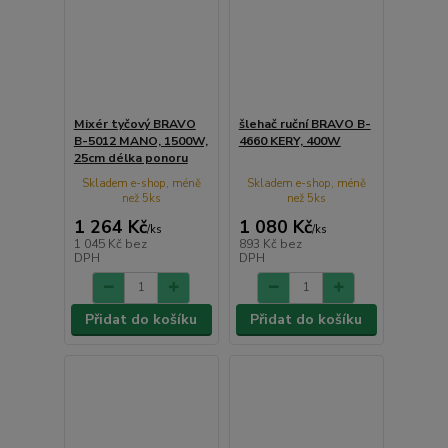
Mixér tyčový BRAVO
šlehač ruční BRAVO B-
B-5012 MANO, 1500W,
4660 KERY, 400W
25cm délka ponoru
Skladem e-shop, méně
Skladem e-shop, méně
než 5ks
než 5ks
1 264 Kč
1 080 Kč
/
ks
/
ks
1 045 Kč
bez
893 Kč
bez
DPH
DPH
Přidat do košíku
Přidat do košíku