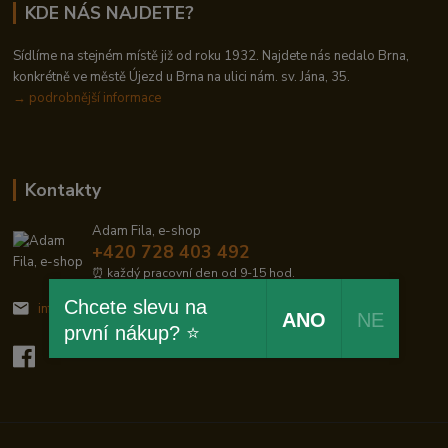
KDE NÁS NAJDETE?
Sídlíme na stejném místě již od roku 1932. Najdete nás nedalo Brna,
konkrétně ve městě Újezd u Brna na ulici nám. sv. Jána, 35.
→
podrobnější informace
Kontakty
Adam Fila, e-shop
+420 728 403 492
⏰ každý pracovní den od 9-15 hod.
Chcete slevu na
info@zelezodum.cz
ANO
NE
první nákup? ⭐