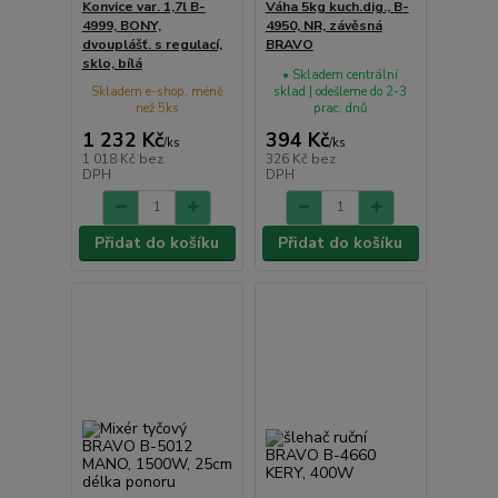
Konvice var. 1,7l B-
Váha 5kg kuch.dig., B-
4999, BONY,
4950, NR, závěsná
dvouplášť. s regulací,
BRAVO
sklo, bílá
• Skladem centrální
Skladem e-shop, méně
sklad | odešleme do 2-3
než 5ks
prac. dnů
1 232 Kč
394 Kč
/
ks
/
ks
1 018 Kč
bez
326 Kč
bez
DPH
DPH
Přidat do košíku
Přidat do košíku