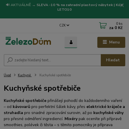
🔊
AKTUÁLNĚ
→
SLEVA -10 % na zahradní plastový nábytek | Kód:
LETO10
0
ks
CZK
za
0 Kč
Menu
Hledat
Úvod
Kuchyně
Kuchyňské spotřebiče
Kuchyňské spotřebiče
Kuchyňské spotřebiče
přinášejí pohodlí do každodenního vaření
– od
kávovarů
pro perfektní šálek kávy, přes
elektrické kráječe a
struhadla
pro snadné zpracování surovin, až po
kuchyňské váhy
pro přesné odměření ingrediencí.
Mixéry
pak oceníte při přípravě
smoothies, polévek či těsta – s těmito pomocníky je příprava