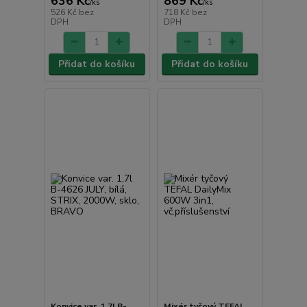
636 Kč
869 Kč
/
ks
/
ks
526 Kč
bez
718 Kč
bez
DPH
DPH
Přidat do košíku
Přidat do košíku
Konvice var. 1,7l B-
Mixér tyčový TEFAL