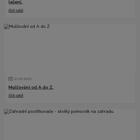
lešení.
číst celé
31
.
05
.
2025
Mulčování od A do Z.
číst celé