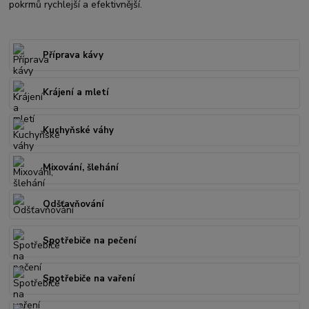
pokrmů rychlejší a efektivnější.
Příprava kávy
Krájení a mletí
Kuchyňské váhy
Mixování, šlehání
Odšťavňování
Spotřebiče na pečení
Spotřebiče na vaření