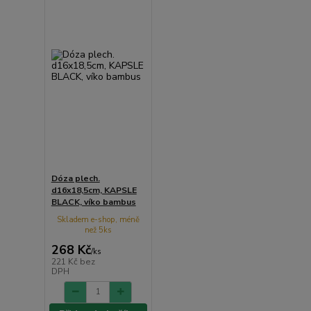
Dóza plech.
d16x18,5cm, KAPSLE
BLACK, víko bambus
Skladem e-shop, méně
než 5ks
268 Kč
/
ks
221 Kč
bez
DPH