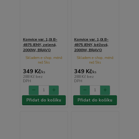
Konvice var. 1,0l B-
Konvice var. 1,0l B-
4975 JENY, zelená,
4975 JENY, béžová,
2000W, BRAVO
2000W, BRAVO
Skladem e-shop, méně
Skladem e-shop, méně
než 5ks
než 5ks
349 Kč
349 Kč
/
ks
/
ks
288 Kč
bez
288 Kč
bez
DPH
DPH
Přidat do košíku
Přidat do košíku