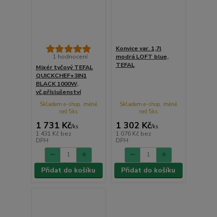
Konvice var. 1,7l
1 hodnocení
modrá LOFT blue,
TEFAL
Mixér tyčový TEFAL
QUICKCHEF+3IN1
BLACK 1000W,
vč.příslušenství
Skladem e-shop, méně
Skladem e-shop, méně
než 5ks
než 5ks
1 731 Kč
1 302 Kč
/
ks
/
ks
1 431 Kč
bez
1 076 Kč
bez
DPH
DPH
Přidat do košíku
Přidat do košíku