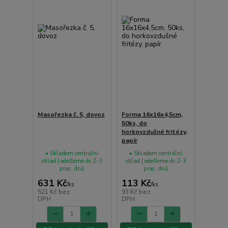
Masořezka č. 5, dovoz
Forma 16x16x4,5cm,
50ks, do
horkovzdušné fritézy,
papír
• Skladem centrální
• Skladem centrální
sklad | odešleme do 2-3
sklad | odešleme do 2-3
prac. dnů
prac. dnů
631 Kč
113 Kč
/
ks
/
ks
521 Kč
bez
93 Kč
bez
DPH
DPH