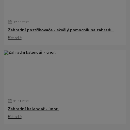
17
.
05
.
2025
Zahradní postřikovače - skvělý pomocník na zahradu.
číst celé
31
.
01
.
2025
Zahradní kalendář - únor.
číst celé