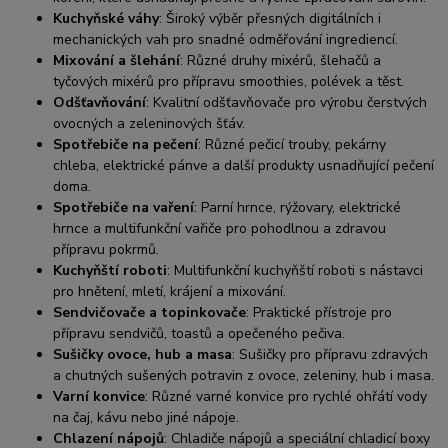
Kuchyňské váhy
: Široký výběr přesných digitálních i
mechanických vah pro snadné odměřování ingrediencí.
Mixování a šlehání
: Různé druhy mixérů, šlehačů a
tyčových mixérů pro přípravu smoothies, polévek a těst.
Odšťavňování
: Kvalitní odšťavňovače pro výrobu čerstvých
ovocných a zeleninových šťáv.
Spotřebiče na pečení
: Různé pečicí trouby, pekárny
chleba, elektrické pánve a další produkty usnadňující pečení
doma.
Spotřebiče na vaření
: Parní hrnce, rýžovary, elektrické
hrnce a multifunkční vařiče pro pohodlnou a zdravou
přípravu pokrmů.
Kuchyňští roboti
: Multifunkční kuchyňští roboti s nástavci
pro hnětení, mletí, krájení a mixování.
Sendvičovače a topinkovače
: Praktické přístroje pro
přípravu sendvičů, toastů a opečeného pečiva.
Sušičky ovoce, hub a masa
: Sušičky pro přípravu zdravých
a chutných sušených potravin z ovoce, zeleniny, hub i masa.
Varní konvice
: Různé varné konvice pro rychlé ohřátí vody
na čaj, kávu nebo jiné nápoje.
Chlazení nápojů
: Chladiče nápojů a speciální chladicí boxy