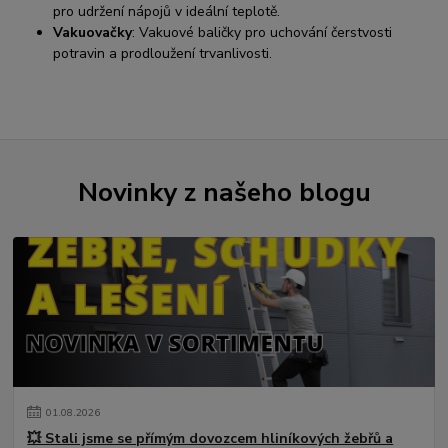
pro udržení nápojů v ideální teplotě.
Vakuovačky
: Vakuové baličky pro uchování čerstvosti
potravin a prodloužení trvanlivosti.
Novinky z našeho blogu
01
.
08
.
2026
💥 Stali jsme se přímým dovozcem hliníkových žebřů a