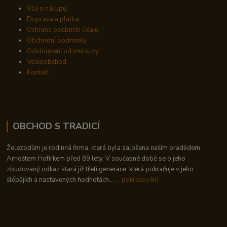
Vše o nákupu
Doprava a platba
Ochrana osobních údajů
Obchodní podmínky
Odstoupení od smlouvy
Velkoobchod
Kontakt
OBCHOD S TRADICÍ
Železodům je rodinná firma, která byla založena naším pradědem
Arnoštem Hofírkem před 89 lety. V současné době se o jeho
zbudovaný odkaz stará již třetí generace, která pokračuje v jeho
šlépějích a nastavených hodnotách..
→ pokračování