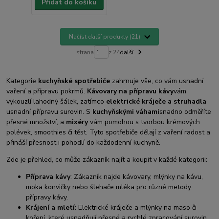
Přidat do košíku
Načíst další produkty (21)
strana
z 24
další
Kategorie
kuchyňské spotřebiče
zahrnuje vše, co vám usnadní
vaření a přípravu pokrmů.
Kávovary na přípravu kávy
vám
vykouzlí lahodný šálek, zatímco
elektrické kráječe a struhadla
usnadní přípravu surovin. S
kuchyňskými váhami
snadno odměříte
přesné množství, a
mixéry
vám pomohou s tvorbou krémových
polévek, smoothies či těst. Tyto spotřebiče dělají z vaření radost a
přináší přesnost i pohodlí do každodenní kuchyně.
Zde je přehled, co může zákazník najít a koupit v každé kategorii:
Příprava kávy
: Zákazník najde kávovary, mlýnky na kávu,
moka konvičky nebo šlehače mléka pro různé metody
přípravy kávy.
Krájení a mletí
: Elektrické kráječe a mlýnky na maso či
koření, které usnadňují přesné a rychlé zpracování surovin.