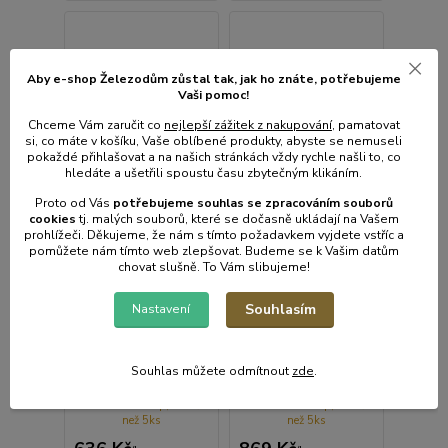
Aby e-shop Železodům zůstal tak, jak ho znáte, potřebujeme
Vaši pomoc!
Chceme Vám zaručit co
nejlepší zážitek z nakupování
, pamatovat
si, co máte v košíku, Vaše oblíbené produkty, abyste se nemuseli
pokaždé přihlašovat a na našich stránkách vždy rychle našli to, co
hledáte a ušetřili spoustu času zbytečným klikáním.
Proto od Vás
potřebujeme souhlas s
e
zpracováním souborů
cookies
t
j. malých souborů, které se dočasně ukládají na Vašem
prohlížeči. Děkujeme, že nám s tímto požadavkem vyjdete vstříc a
pomůžete nám tímto web zlepšovat. Budeme se k Vašim datům
chovat slušně. To Vám slibujeme!
Souhlasím
Nastavení
Konvice var. 1,0l B-
Konvice var. 1,7l B-
4790 VALY NR, 2200W,
4626 JULY, černá,
BRAVO
STRIX, 2000W, sklo,
Souhlas můžete odmítnout
zde
.
BRAVO
Skladem e-shop, méně
Skladem e-shop, méně
než 5ks
než 5ks