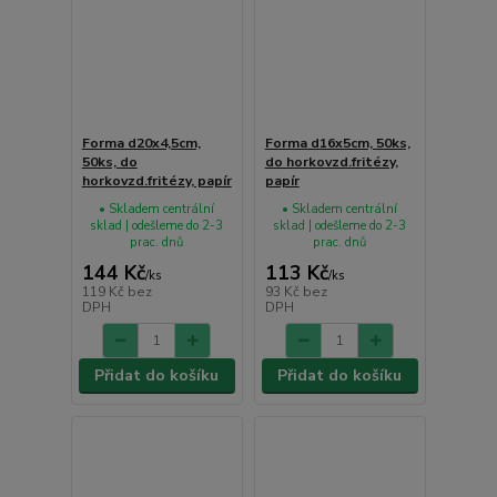
Forma d20x4,5cm,
Forma d16x5cm, 50ks,
50ks, do
do horkovzd.fritézy,
horkovzd.fritézy, papír
papír
• Skladem centrální
• Skladem centrální
sklad | odešleme do 2-3
sklad | odešleme do 2-3
prac. dnů
prac. dnů
144 Kč
113 Kč
/
ks
/
ks
119 Kč
bez
93 Kč
bez
DPH
DPH
Přidat do košíku
Přidat do košíku