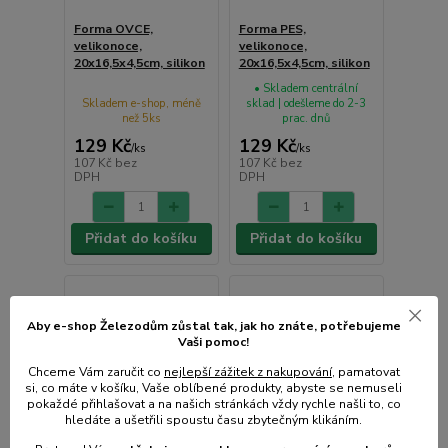
Forma OVCE,
Forma PES,
velikonoce,
velikonoce,
20x16,5x4,5cm, silikon
20x16,5x4,5cm, silikon
• Skladem centrální
Skladem e-shop, méně
sklad | odešleme do 2-3
než 5ks
prac. dnů
129 Kč
129 Kč
/
ks
/
ks
107 Kč
bez
107 Kč
bez
DPH
DPH
Přidat do košíku
Přidat do košíku
Aby e-shop Železodům zůstal tak, jak ho znáte, potřebujeme
Vaši pomoc!
Chceme Vám zaručit co
nejlepší zážitek z nakupování
, pamatovat
si, co máte v košíku, Vaše oblíbené produkty, abyste se nemuseli
pokaždé přihlašovat a na našich stránkách vždy rychle našli to, co
hledáte a ušetřili spoustu času zbytečným klikáním.