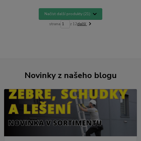
Načíst další produkty (21)
strana
z 12
další
Novinky z našeho blogu