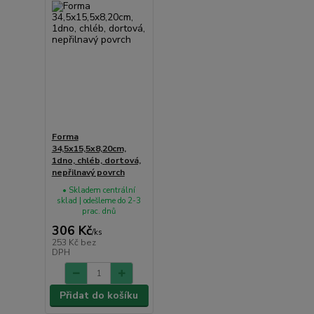
Forma
34,5x15,5x8,20cm,
1dno, chléb, dortová,
nepřilnavý povrch
• Skladem centrální
sklad | odešleme do 2-3
prac. dnů
306 Kč
/
ks
253 Kč
bez
DPH
Přidat do košíku