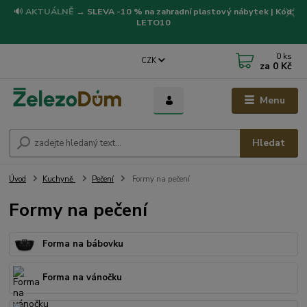
🔊
AKTUÁLNĚ
→
SLEVA -10 % na zahradní plastový nábytek | Kód:
LETO10
0
ks
CZK
za
0 Kč
Menu
Hledat
Úvod
Kuchyně
Pečení
Formy na pečení
Formy na pečení
Forma na bábovku
Forma na vánočku