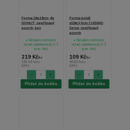
Forma 26x18cm, 6x
Forma koláč
DONUT, nepřilnavý
d28x3,5cm CUISINO
povrch, kov
černá, nepřilnavý
povrch
• Skladem centrální
• Skladem centrální
sklad | odešleme do 2-3
sklad | odešleme do 2-3
prac. dnů
prac. dnů
219 Kč
109 Kč
/
ks
/
ks
181 Kč
bez
90 Kč
bez
DPH
DPH
Přidat do košíku
Přidat do košíku