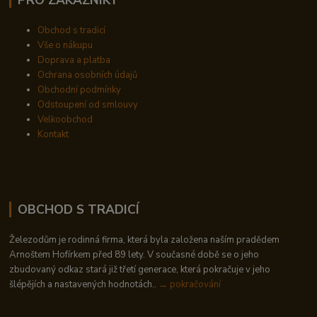
Obchod s tradicí
Vše o nákupu
Doprava a platba
Ochrana osobních údajů
Obchodní podmínky
Odstoupení od smlouvy
Velkoobchod
Kontakt
OBCHOD S TRADICÍ
Železodům je rodinná firma, která byla založena naším pradědem
Arnoštem Hofírkem před 89 lety. V současné době se o jeho
zbudovaný odkaz stará již třetí generace, která pokračuje v jeho
šlépějích a nastavených hodnotách..
→ pokračování