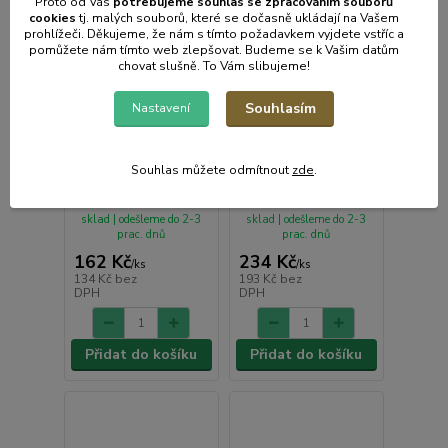
Proto od Vás
potřebujeme souhlas s
e
zpracováním souborů
cookies
t
j. malých souborů, které se dočasně ukládají na Vašem
prohlížeči. Děkujeme, že nám s tímto požadavkem vyjdete vstříc a
pomůžete nám tímto web zlepšovat. Budeme se k Vašim datům
chovat slušně. To Vám slibujeme!
Souhlasím
Nastavení
Forma PIŠKOTY
Forma PRACNY 18ks,
cukrářské, hnědá,
hnědá, silikon
Souhlas můžete odmítnout
zde
.
28x17cm, silikon
• Skladem centrální
• Skladem centrální
sklad | odešleme do 2-3
sklad | odešleme do 2-3
prac. dnů
prac. dnů
162 Kč
234 Kč
/
ks
/
ks
134 Kč
bez
193 Kč
bez
DPH
DPH
Přidat do košíku
Přidat do košíku