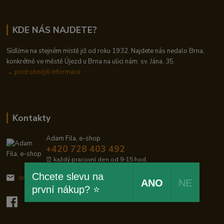
KDE NÁS NAJDETE?
Sídlíme na stejném místě již od roku 1932. Najdete nás nedalo Brna,
konkrétně ve městě Újezd u Brna na ulici nám. sv. Jána, 35.
→
podrobnější informace
Kontakty
Adam Fila, e-shop
+420 728 403 492
⏰ každý pracovní den od 9-15 hod.
Chcete slevu na
info@zelezodum.cz
ANO
NE
první nákup? ⭐