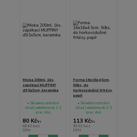
Miska 200ml, 1ks,
Forma 16x16x4,5cm,
zapékací MUFFINY
50ks, do
d9,5x5cm, keramika
horkovzdušné fritézy,
papír
• Skladem centrální
• Skladem centrální
sklad | odešleme do 2-3
sklad | odešleme do 2-3
prac. dnů
prac. dnů
80 Kč
113 Kč
/
ks
/
ks
66 Kč
bez
93 Kč
bez
DPH
DPH