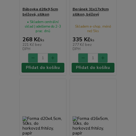
Bábovka d26x9,5cm
Beránek 31x17x9cm
béžová, silikon
silikon, béžový
• Skladem centrální
sklad | odešleme do 2-3
Skladem e-shop, méně
prac. dnů
než 5ks
268 Kč
335 Kč
/
ks
/
ks
221 Kč
bez
277 Kč
bez
DPH
DPH
Přidat do košíku
Přidat do košíku