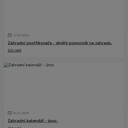
17
.
05
.
2025
Zahradní postřikovače - skvělý pomocník na zahradu.
číst celé
31
.
01
.
2025
Zahradní kalendář - únor.