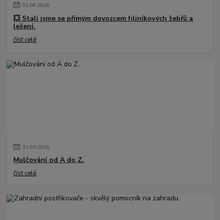
01
.
08
.
2026
💥 Stali jsme se přímým dovozcem hliníkových žebřů a
lešení.
číst celé
31
.
05
.
2025
Mulčování od A do Z.
číst celé