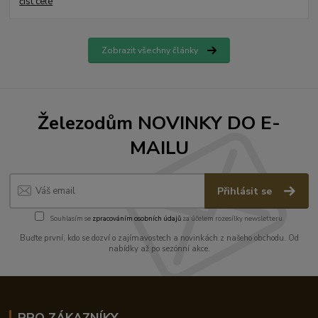
číst celé
Zobrazit všechny články
Železodům NOVINKY DO E-
MAILU
Přihlásit se
Souhlasím se
zpracováním osobních údajů
za účelem rozesílky newsletteru.
Buďte první, kdo se dozví o zajímavostech a novinkách z našeho obchodu. Od
nabídky až po sezónní akce.
PRO ZÁKAZNÍKY