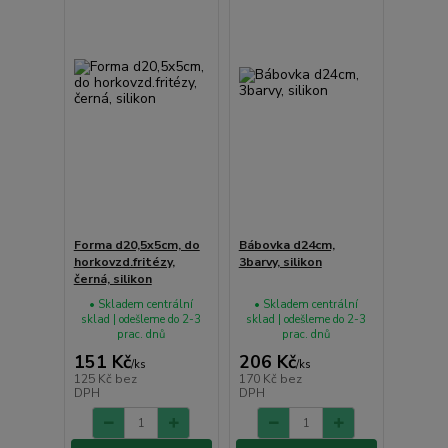
Forma d20,5x5cm, do
Bábovka d24cm,
horkovzd.fritézy,
3barvy, silikon
černá, silikon
• Skladem centrální
• Skladem centrální
sklad | odešleme do 2-3
sklad | odešleme do 2-3
prac. dnů
prac. dnů
151 Kč
206 Kč
/
ks
/
ks
125 Kč
bez
170 Kč
bez
DPH
DPH