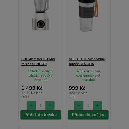
SBL 4871WH Stolní
SBL 151BK Smoothie
mixér SENCOR
mixér SENCOR
Skladem e-shop,
Skladem e-shop,
odešleme do 2-3
odešleme do 2-3
prac.dnů
prac.dnů
1 499 Kč
999 Kč
1 239 Kč
bez
826 Kč
bez
DPH
DPH
Přidat do košíku
Přidat do košíku