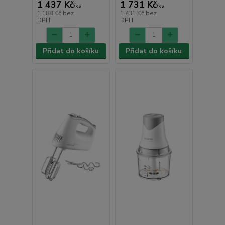
1 437 Kč
1 731 Kč
/
ks
/
ks
1 188 Kč
bez
1 431 Kč
bez
DPH
DPH
Přidat do košíku
Přidat do košíku