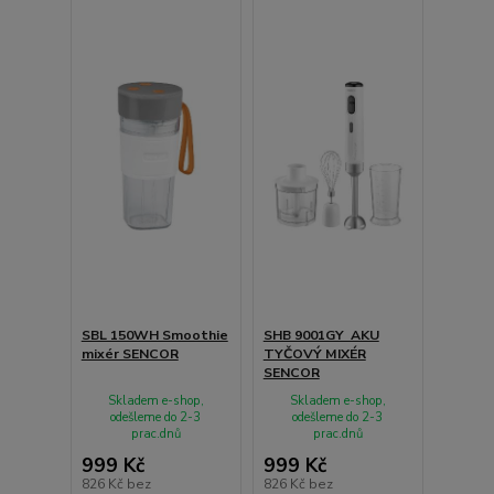
SBL 150WH Smoothie
SHB 9001GY AKU
mixér SENCOR
TYČOVÝ MIXÉR
SENCOR
Skladem e-shop,
Skladem e-shop,
odešleme do 2-3
odešleme do 2-3
prac.dnů
prac.dnů
999 Kč
999 Kč
826 Kč
bez
826 Kč
bez