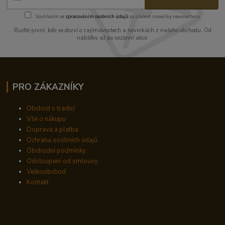
Souhlasím se
zpracováním osobních údajů
za účelem rozesílky newsletteru.
Buďte první, kdo se dozví o zajímavostech a novinkách z našeho obchodu. Od
nabídky až po sezónní akce.
PRO ZÁKAZNÍKY
Obchod s tradicí
Vše o nákupu
Doprava a platba
Ochrana osobních údajů
Obchodní podmínky
Odstoupení od smlouvy
Velkoobchod
Kontakt