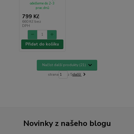
odešleme do 2-3
prac.dnů
799 Kč
660 Kč
bez
DPH
Přidat do košíku
Načíst další produkty (21)
strana
z 5
další
Novinky z našeho blogu