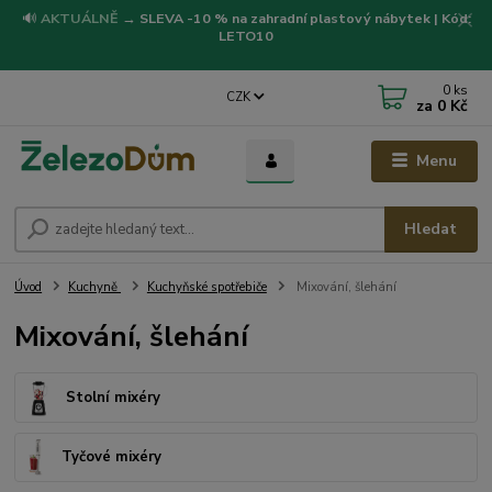
🔊
AKTUÁLNĚ
→
SLEVA -10 % na zahradní plastový nábytek | Kód:
LETO10
0
ks
CZK
za
0 Kč
Menu
Hledat
Úvod
Kuchyně
Kuchyňské spotřebiče
Mixování, šlehání
Mixování, šlehání
Stolní mixéry
Tyčové mixéry