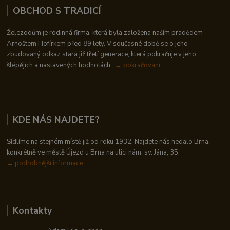
OBCHOD S TRADICÍ
Železodům je rodinná firma, která byla založena naším pradědem
Arnoštem Hofírkem před 89 lety. V současné době se o jeho
zbudovaný odkaz stará již třetí generace, která pokračuje v jeho
šlépějích a nastavených hodnotách..
→ pokračování
KDE NÁS NAJDETE?
Sídlíme na stejném místě již od roku 1932. Najdete nás nedalo Brna,
konkrétně ve městě Újezd u Brna na ulici nám. sv. Jána, 35.
→
podrobnější informace
Kontakty