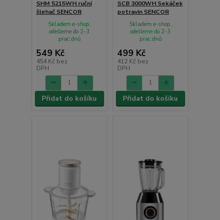
SHM 5215WH ruční
SCB 3000WH Sekáček
šlehač SENCOR
potravin SENCOR
Skladem e-shop,
Skladem e-shop,
odešleme do 2-3
odešleme do 2-3
prac.dnů
prac.dnů
549 Kč
499 Kč
454 Kč
bez
412 Kč
bez
DPH
DPH
Přidat do košíku
Přidat do košíku