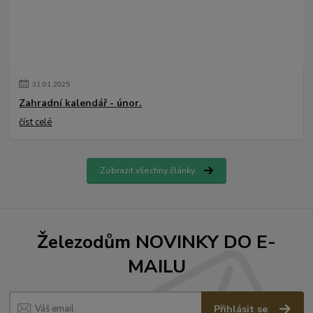
31
.
01
.
2025
Zahradní kalendář - únor.
číst celé
Zobrazit všechny články
Železodům NOVINKY DO E-
MAILU
Přihlásit se