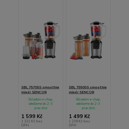
SBL 7570SS smoothie
SBL 7550SS smoothie
mixér SENCOR
mixér SENCOR
Skladem e-shop,
Skladem e-shop,
odešleme do 2-3
odešleme do 2-3
prac.dnů
prac.dnů
1 599 Kč
1 499 Kč
1 321 Kč
bez
1 239 Kč
bez
DPH
DPH