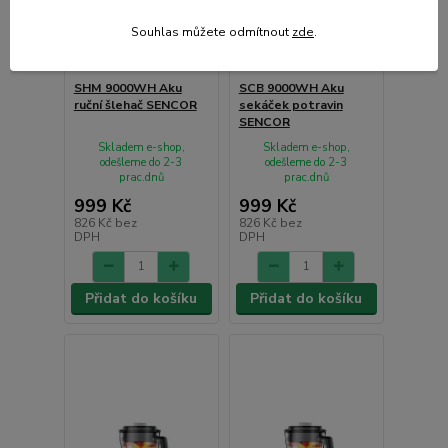
Souhlas můžete odmítnout
zde
.
SHM 9000WH Aku
SCB 9000WH Aku
ruční šlehač SENCOR
sekáček potravin
SENCOR
Skladem e-shop,
Skladem e-shop,
odešleme do 2-3
odešleme do 2-3
prac.dnů
prac.dnů
999 Kč
999 Kč
826 Kč
bez
826 Kč
bez
DPH
DPH
Přidat do košíku
Přidat do košíku