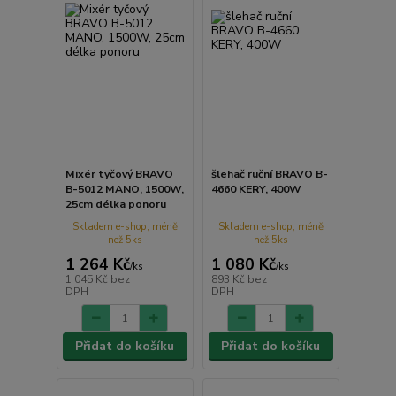
Mixér tyčový BRAVO
šlehač ruční BRAVO B-
B-5012 MANO, 1500W,
4660 KERY, 400W
25cm délka ponoru
Skladem e-shop, méně
Skladem e-shop, méně
než 5ks
než 5ks
1 264 Kč
1 080 Kč
/
ks
/
ks
1 045 Kč
bez
893 Kč
bez
DPH
DPH
Přidat do košíku
Přidat do košíku