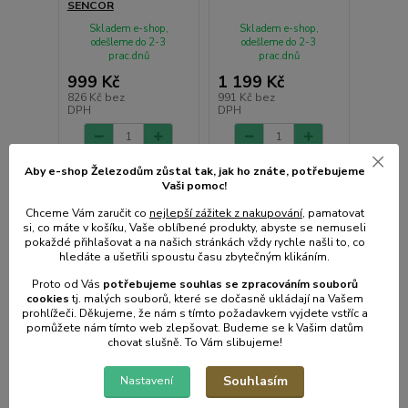
SENCOR
Skladem e-shop,
Skladem e-shop,
odešleme do 2-3
odešleme do 2-3
prac.dnů
prac.dnů
999 Kč
1 199 Kč
826 Kč
bez
991 Kč
bez
DPH
DPH
Přidat do košíku
Přidat do košíku
Aby e-shop Železodům zůstal tak, jak ho znáte, potřebujeme
Vaši pomoc!
Chceme Vám zaručit co
nejlepší zážitek z nakupování
, pamatovat
si, co máte v košíku, Vaše oblíbené produkty, abyste se nemuseli
pokaždé přihlašovat a na našich stránkách vždy rychle našli to, co
hledáte a ušetřili spoustu času zbytečným klikáním.
Proto od Vás
potřebujeme souhlas s
e
zpracováním souborů
cookies
t
j. malých souborů, které se dočasně ukládají na Vašem
prohlížeči. Děkujeme, že nám s tímto požadavkem vyjdete vstříc a
pomůžete nám tímto web zlepšovat. Budeme se k Vašim datům
chovat slušně. To Vám slibujeme!
Souhlasím
Nastavení