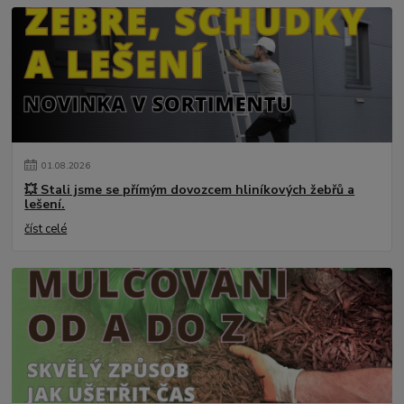
01
.
08
.
2026
💥 Stali jsme se přímým dovozcem hliníkových žebřů a
lešení.
číst celé