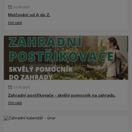
31
.
05
.
2025
Mulčování od A do Z.
číst celé
17
.
05
.
2025
Zahradní postřikovače - skvělý pomocník na zahradu.
číst celé