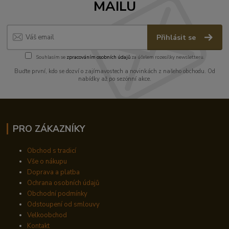
MAILU
Přihlásit se
Souhlasím se
zpracováním osobních údajů
za účelem rozesílky newsletteru.
Buďte první, kdo se dozví o zajímavostech a novinkách z našeho obchodu. Od
nabídky až po sezónní akce.
PRO ZÁKAZNÍKY
Obchod s tradicí
Vše o nákupu
Doprava a platba
Ochrana osobních údajů
Obchodní podmínky
Odstoupení od smlouvy
Velkoobchod
Kontakt