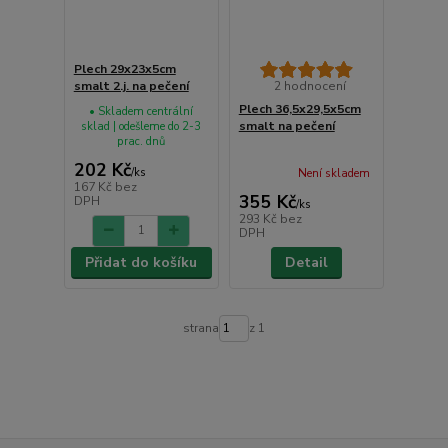
Plech 29x23x5cm
smalt 2.j. na pečení
2 hodnocení
Plech 36,5x29,5x5cm
• Skladem centrální
smalt na pečení
sklad | odešleme do 2-3
prac. dnů
202 Kč
/
ks
Není skladem
167 Kč
bez
355 Kč
DPH
/
ks
293 Kč
bez
DPH
Přidat do košíku
Detail
strana
z 1