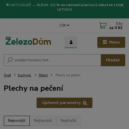
🔊
AKTUÁLNĚ
→
SLEVA -10 % na zahradní plastový nábytek | Kód:
LETO10
0
ks
CZK
za
0 Kč
Menu
Hledat
Úvod
Kuchyně
Pečení
Plechy na pečení
Plechy na pečení
Upřesnit parametry
Nejnovější
Nejlevnější
Nejdražší