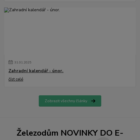
31
.
01
.
2025
Zahradní kalendář - únor.
číst celé
Zobrazit všechny články
Železodům NOVINKY DO E-