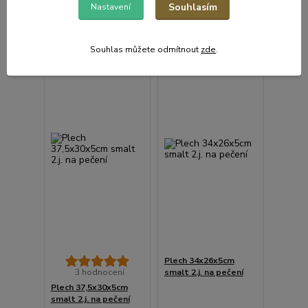
Souhlasím
Nastavení
Přidat do košíku
Přidat do košíku
Souhlas můžete odmítnout
zde
.
Plech 34x26x5cm
3 hodnocení
smalt 2.j. na pečení
Plech 37,5x30x5cm
smalt 2.j. na pečení