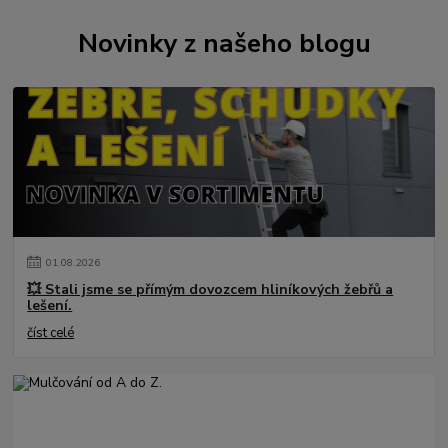
Novinky z našeho blogu
01
.
08
.
2026
💥 Stali jsme se přímým dovozcem hliníkových žebřů a
lešení.
číst celé