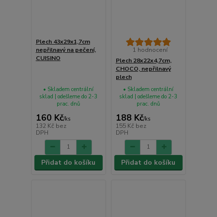
Plech 43x29x1,7cm
nepřilnavý na pečení,
1 hodnocení
CUISINO
Plech 28x22x4,7cm,
CHOCO, nepřilnavý
plech
• Skladem centrální
• Skladem centrální
sklad | odešleme do 2-3
sklad | odešleme do 2-3
prac. dnů
prac. dnů
160 Kč
188 Kč
/
ks
/
ks
132 Kč
bez
155 Kč
bez
DPH
DPH
Přidat do košíku
Přidat do košíku