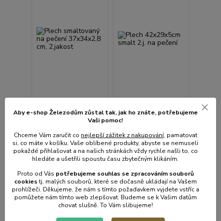
Aby e-shop Železodům zůstal tak, jak ho znáte, potřebujeme
Plech smaltovaný na
Vaši pomoc!
pečení 37x34x2,8 cm,
2 hodnocení
Chceme Vám zaručit co
nejlepší zážitek z nakupování
, pamatovat
2.jakost
Plech 42x29x5cm
si, co máte v košíku, Vaše oblíbené produkty, abyste se nemuseli
smalt 2.j. na pečení
pokaždé přihlašovat a na našich stránkách vždy rychle našli to, co
hledáte a ušetřili spoustu času zbytečným klikáním.
• Skladem centrální
• Skladem centrální
sklad | odešleme do 2-3
sklad | odešleme do 2-3
Proto od Vás
potřebujeme souhlas s
e
zpracováním souborů
prac. dnů
prac. dnů
cookies
t
j. malých souborů, které se dočasně ukládají na Vašem
317 Kč
306 Kč
prohlížeči. Děkujeme, že nám s tímto požadavkem vyjdete vstříc a
/
ks
/
ks
262 Kč
bez
253 Kč
bez
pomůžete nám tímto web zlepšovat. Budeme se k Vašim datům
DPH
DPH
chovat slušně. To Vám slibujeme!