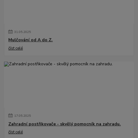
31
.
05
.
2025
Mulčování od A do Z.
číst celé
17
.
05
.
2025
Zahradní postřikovače - skvělý pomocník na zahradu.
číst celé