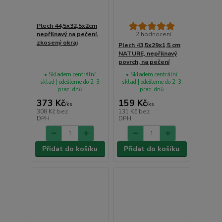
Plech 44,5x32,5x2cm
nepřilnavý na pečení,
2 hodnocení
zkosený okraj
Plech 43,5x29x1,5 cm
NATURE, nepřilnavý
povrch, na pečení
• Skladem centrální
• Skladem centrální
sklad | odešleme do 2-3
sklad | odešleme do 2-3
prac. dnů
prac. dnů
373 Kč
159 Kč
/
ks
/
ks
308 Kč
bez
131 Kč
bez
DPH
DPH
Přidat do košíku
Přidat do košíku