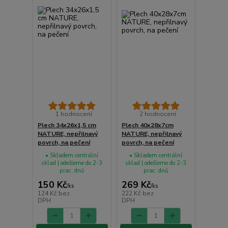
1 hodnocení
2 hodnocení
Plech 34x26x1,5 cm
Plech 40x28x7cm
NATURE, nepřilnavý
NATURE, nepřilnavý
povrch, na pečení
povrch, na pečení
• Skladem centrální
• Skladem centrální
sklad | odešleme do 2-3
sklad | odešleme do 2-3
prac. dnů
prac. dnů
150 Kč
269 Kč
/
ks
/
ks
124 Kč
bez
222 Kč
bez
DPH
DPH