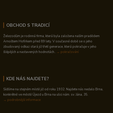
OBCHOD S TRADICÍ
Železodům je rodinná firma, která byla založena naším pradědem
Arnoštem Hofírkem před 89 lety. V současné době se o jeho
zbudovaný odkaz stará již třetí generace, která pokračuje v jeho
šlépějích a nastavených hodnotách..
→ pokračování
KDE NÁS NAJDETE?
Sídlíme na stejném místě již od roku 1932. Najdete nás nedalo Brna,
konkrétně ve městě Újezd u Brna na ulici nám. sv. Jána, 35.
→
podrobnější informace