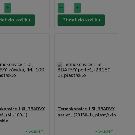
dat do košíku
Přidat do košíku
konvice 1,0l, 3BARVY,
Termokonvice 1,5l, 3BARVY
ká, (MJ-100-1),
perleť., (29150-1), plast/sklo
/sklo
• Skladem
• Skladem