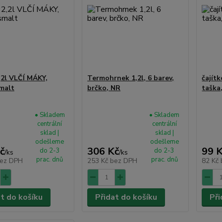
,2l VLČÍ MÁKY,
Termohrnek 1,2l, 6 barev,
čajít
malt
brčko, NR
taška
• Skladem
• Skladem
centrální
centrální
sklad |
sklad |
odešleme
odešleme
č
306 Kč
99 
do 2-3
do 2-3
/
ks
/
ks
prac. dnů
prac. dnů
ez DPH
253 Kč
bez DPH
82 Kč
at do košíku
Přidat do košíku
Při