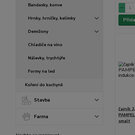
Bandasky, konve
Hrnky, hrníčky, kelímky
Přid
Demižony
Chladiče na víno
Nálevky, trychtýře
Formy na led
Koření do kuchyně
Stavba
čajník 
PAMPELI
Farma
smalt