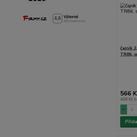
čajník 2
TR86, s
566 K
468 Kč
b
Přid