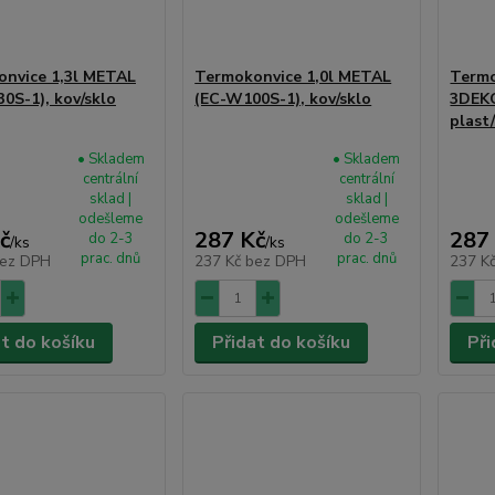
nvice 1,3l METAL
Termokonvice 1,0l METAL
Termo
0S-1), kov/sklo
(EC-W100S-1), kov/sklo
3DEK
plast
• Skladem
• Skladem
centrální
centrální
sklad |
sklad |
odešleme
odešleme
č
287 Kč
287
do 2-3
do 2-3
/
ks
/
ks
prac. dnů
prac. dnů
ez DPH
237 Kč
bez DPH
237 K
at do košíku
Přidat do košíku
Při