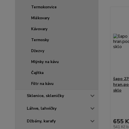
Termokonvice
Mlékovary
Kávovary
Termosky
Džezvy
Mlýnky na kávu
Čajítka
šapo 27
Filtr na kávu
hran.po
sklo
Sklenice, skleničky
Láhve, lahvičky
655 K
Džbány, karafy
541 Kč
b