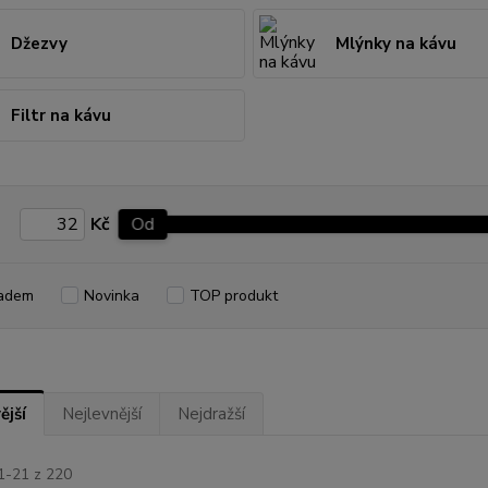
Džezvy
Mlýnky na kávu
Filtr na kávu
Kč
Od
adem
Novinka
TOP produkt
ější
Nejlevnější
Nejdražší
1-21 z 220