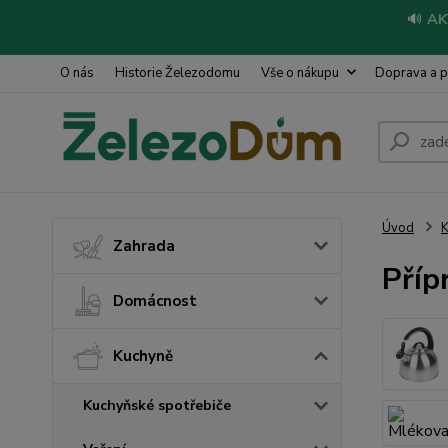
🔊
AK
O nás
Historie Železodomu
Vše o nákupu
Doprava a p
Úvod
Zahrada
Příp
Domácnost
Kuchyně
Kuchyňské spotřebiče