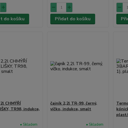
at do košíku
Přidat do košíku
Při
2,2l CHMÝŘÍ
čajník 2,2l TR-99, černý,
Termo
ŠKY, TR98, indukce,
víčko, indukce, smalt
kónic
plast
• Skladem
• Skladem