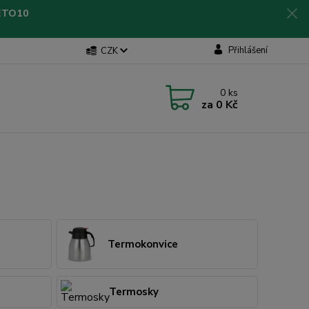
LETO10
Přihlášení
CZK
0
ks
za
0 Kč
Termokonvice
Termosky