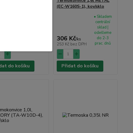
konvice 1,9l METAL
Termokonvice 1,6l METAL
190S-1), kov/sklo
(EC-W160S-1), kov/sklo
• Skladem
• Skladem
centrální
centrální
sklad |
sklad |
odešleme
odešleme
 Kč
306 Kč
do 2-3
do 2-3
/
ks
/
ks
prac. dnů
prac. dnů
č
bez DPH
253 Kč
bez DPH
dat do košíku
Přidat do košíku