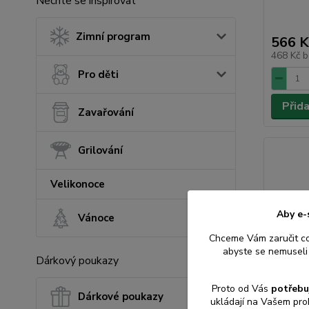
Nechte se inspirovat
Zimní program
566 K
468 Kč
b
Pro děti
Přid
Zavařování
Grilování
Velikonoce
Aby e-
Vánoce
Chceme Vám zaručit c
abyste se nemuseli 
Dárkový poukazy
Proto od Vás
potřebu
Dárkové poukazy
ukládají na Vašem pro