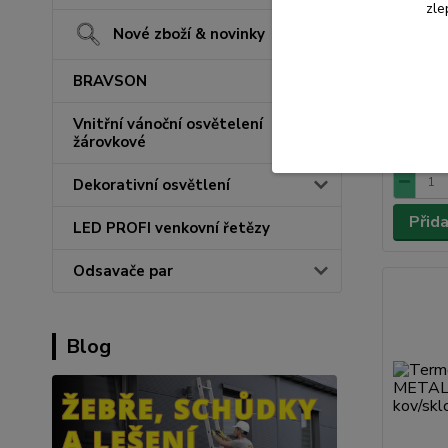
Termoko
zle
sklo/ko
Nové zboží & novinky
BRAVSON
Vnitřní vánoční osvětelení
263 K
žárovkové
217 Kč
b
Dekorativní osvětlení
Přid
LED PROFI venkovní řetězy
Odsavače par
Blog