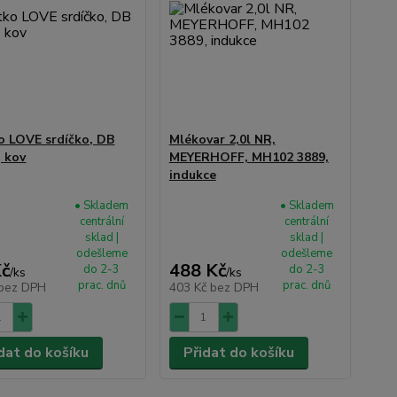
ko LOVE srdíčko, DB
Mlékovar 2,0l NR,
, kov
MEYERHOFF, MH102 3889,
indukce
• Skladem
• Skladem
centrální
centrální
sklad |
sklad |
odešleme
odešleme
Kč
488 Kč
do 2-3
do 2-3
/
ks
/
ks
prac. dnů
prac. dnů
bez DPH
403 Kč
bez DPH
dat do košíku
Přidat do košíku