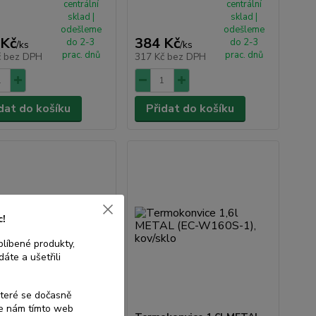
centrální
centrální
sklad |
sklad |
odešleme
odešleme
 Kč
384 Kč
do 2-3
do 2-3
/
ks
/
ks
prac. dnů
prac. dnů
č
bez DPH
317 Kč
bez DPH
dat do košíku
Přidat do košíku
c!
blíbené produkty,
áte a ušetřili
které se dočasně
te nám tímto web