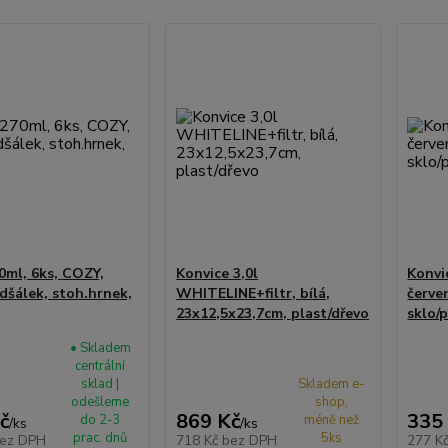
0ml, 6ks, COZY,
Konvice 3,0l
Konvi
dšálek, stoh.hrnek,
WHITELINE+filtr, bílá,
červe
23x12,5x23,7cm, plast/dřevo
sklo/
• Skladem
centrální
sklad |
Skladem e-
odešleme
shop,
č
869 Kč
335
do 2-3
méně než
/
ks
/
ks
prac. dnů
5ks
ez DPH
718 Kč
bez DPH
277 K