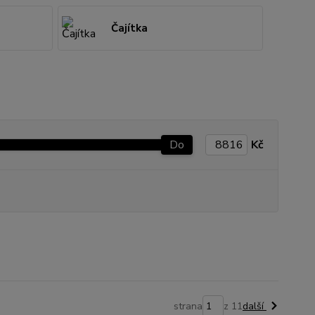
Čajítka
Do
Kč
strana
z 11
další