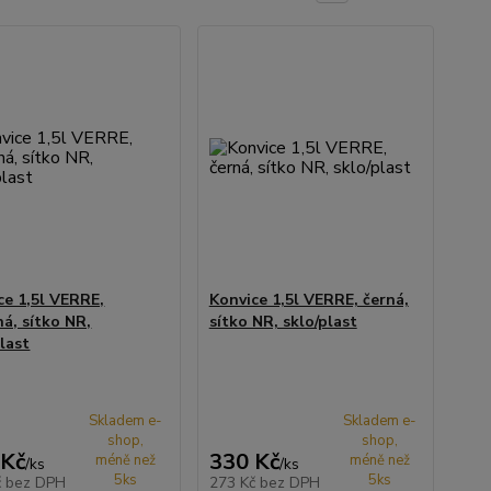
ce 1,5l VERRE,
Konvice 1,5l VERRE, černá,
ná, sítko NR,
sítko NR, sklo/plast
plast
Skladem e-
Skladem e-
shop,
shop,
 Kč
330 Kč
méně než
méně než
/
ks
/
ks
5ks
5ks
č
bez DPH
273 Kč
bez DPH