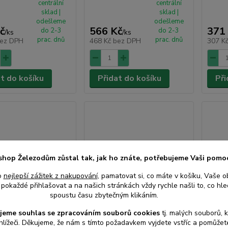
centrální
centrální
sklad |
sklad |
odešleme
odešleme
č
566 Kč
371
do 2-3
do 2-3
/
ks
/
ks
prac. dnů
prac. dnů
ez DPH
468 Kč
bez DPH
307 K
at do košíku
Přidat do košíku
Při
shop Železodům zůstal tak, jak ho znáte, potřebujeme Vaši pomo
o
nejlepší zážitek z nakupování
, pamatovat si, co máte v košíku, Vaše o
pokaždé přihlašovat a na našich stránkách vždy rychle našli to, co hled
spoustu času zbytečným klikáním.
jeme souhlas s
e
zpracováním souborů cookies
t
j. malých souborů, 
hlížeči. Děkujeme, že nám s tímto požadavkem vyjdete vstříc a pomůže