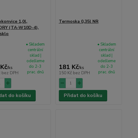
konvice 1,0l,
Termoska 0,35l NR
ORY (TA-W10D-4),
/sklo
• Skladem
• Skladem
centrální
centrální
sklad |
sklad |
odešleme
odešleme
 Kč
181 Kč
do 2-3
do 2-3
/
ks
/
ks
prac. dnů
prac. dnů
č
bez DPH
150 Kč
bez DPH
dat do košíku
Přidat do košíku