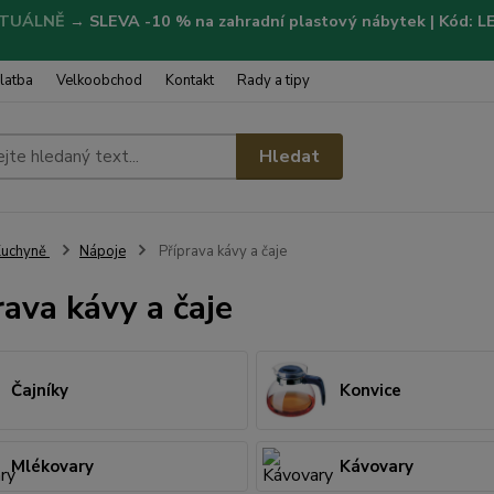
TUÁLNĚ
→
SLEVA -10 % na zahradní plastový nábytek | Kód: 
latba
Velkoobchod
Kontakt
Rady a tipy
Hledat
Kuchyně
Nápoje
Příprava kávy a čaje
rava kávy a čaje
Čajníky
Konvice
Mlékovary
Kávovary