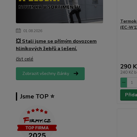
Termoko
(EC-W13
01.08.2026
💥 Stali jsme se přímým dovozcem
hliníkových žebřů a lešení.
číst celé
290 K
240 Kč
b
Zobrazit všechny články
Přid
Jsme TOP ⭐️