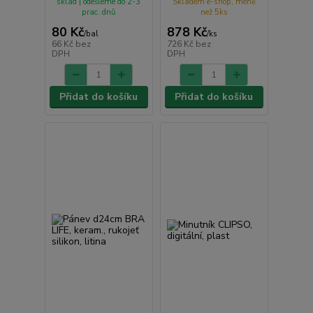
sklad | odešleme do 2-3
Skladem e-shop, méně
prac. dnů
než 5ks
80 Kč
878 Kč
/
bal
/
ks
66 Kč
bez
726 Kč
bez
DPH
DPH
Přidat do košíku
Přidat do košíku