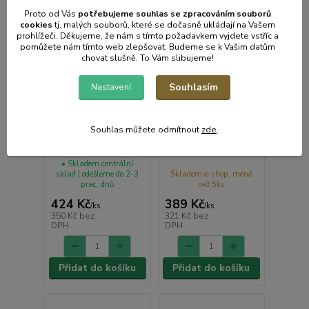
Proto od Vás
potřebujeme souhlas s
e
zpracováním souborů
cookies
t
j. malých souborů, které se dočasně ukládají na Vašem
prohlížeči. Děkujeme, že nám s tímto požadavkem vyjdete vstříc a
pomůžete nám tímto web zlepšovat. Budeme se k Vašim datům
chovat slušně. To Vám slibujeme!
Souhlasím
Nastavení
Poklice d24cm,
Poklice d20cm,
Souhlas můžete odmítnout
zde
.
TITANIO-PYREX sklo,
TITANIO-PYREX sklo,
vč. dřev. úchytu
vč. dřev. úchytu
• Skladem centrální
sklad | odešleme do 2-3
Skladem e-shop, méně
prac. dnů
než 5ks
424 Kč
389 Kč
/
ks
/
ks
350 Kč
bez
321 Kč
bez
DPH
DPH
Přidat do košíku
Přidat do košíku