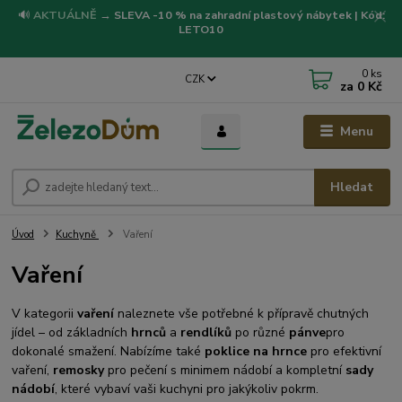
🔊
AKTUÁLNĚ
→
SLEVA -10 % na zahradní plastový nábytek | Kód:
LETO10
0
ks
CZK
za
0 Kč
Menu
Hledat
Úvod
Kuchyně
Vaření
Vaření
V kategorii
vaření
naleznete vše potřebné k přípravě chutných
jídel – od základních
hrnců
a
rendlíků
po různé
pánve
pro
dokonalé smažení. Nabízíme také
poklice na hrnce
pro efektivní
vaření,
remosky
pro pečení s minimem nádobí a kompletní
sady
nádobí
, které vybaví vaši kuchyni pro jakýkoliv pokrm.