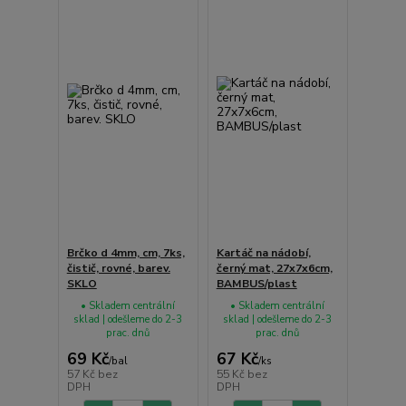
Brčko d 4mm, cm, 7ks,
Kartáč na nádobí,
čistič, rovné, barev.
černý mat, 27x7x6cm,
SKLO
BAMBUS/plast
• Skladem centrální
• Skladem centrální
sklad | odešleme do 2-3
sklad | odešleme do 2-3
prac. dnů
prac. dnů
69 Kč
67 Kč
/
bal
/
ks
57 Kč
bez
55 Kč
bez
DPH
DPH