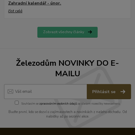
Zahradní kalendář - únor.
číst celé
Zobrazit všechny články
Železodům NOVINKY DO E-
MAILU
Přihlásit se
Souhlasím se
zpracováním osobních údajů
za účelem rozesílky newsletteru.
Buďte první, kdo se dozví o zajímavostech a novinkách z našeho obchodu. Od
nabídky až po sezónní akce.