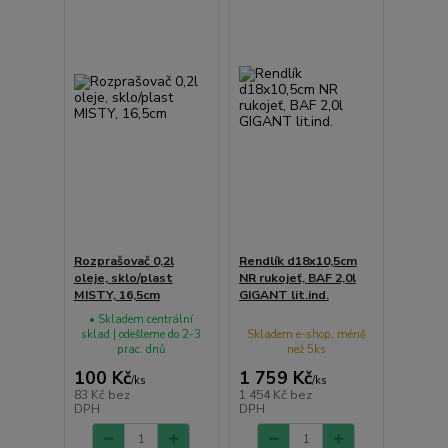
Rozprašovač 0,2l
Rendlík d18x10,5cm
oleje, sklo/plast
NR rukojeť, BAF 2,0l
MISTY, 16,5cm
GIGANT lit.ind.
• Skladem centrální
sklad | odešleme do 2-3
Skladem e-shop, méně
prac. dnů
než 5ks
100 Kč
1 759 Kč
/
ks
/
ks
83 Kč
bez
1 454 Kč
bez
DPH
DPH