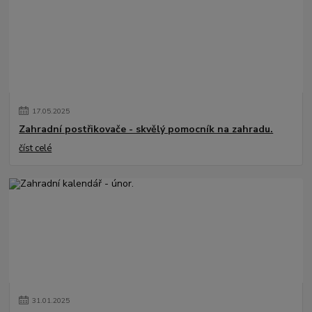
17
.
05
.
2025
Zahradní postřikovače - skvělý pomocník na zahradu.
číst celé
31
.
01
.
2025