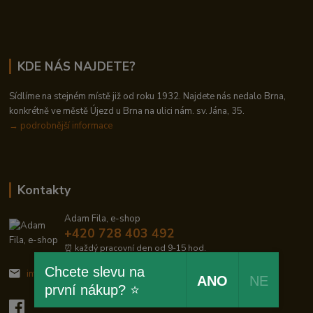
KDE NÁS NAJDETE?
Sídlíme na stejném místě již od roku 1932. Najdete nás nedalo Brna,
konkrétně ve městě Újezd u Brna na ulici nám. sv. Jána, 35.
→
podrobnější informace
Kontakty
Adam Fila, e-shop
+420 728 403 492
⏰ každý pracovní den od 9-15 hod.
Chcete slevu na
info@zelezodum.cz
ANO
NE
první nákup? ⭐