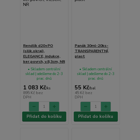
Rendlík d20+PO
Panák 30ml-20ks-
(silik.okraj),
TRANSPARENTNÍ,
ELEGANCE, indukce,
plast
ker.povrch, v.8,3cm, NR
• Skladem centrální
• Skladem centrální
sklad | odešleme do 2-3
sklad | odešleme do 2-3
prac. dnů
prac. dnů
1 083 Kč
55 Kč
/
ks
/
bal
895 Kč
bez
45 Kč
bez
DPH
DPH
Přidat do košíku
Přidat do košíku