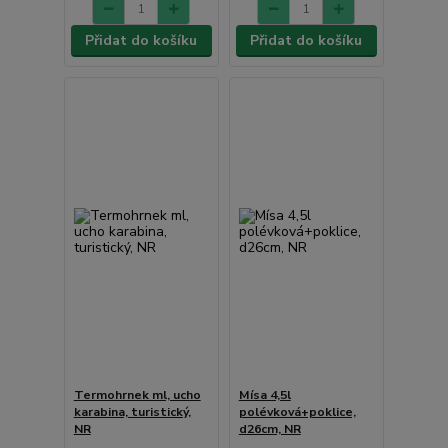
Přidat do košíku
Přidat do košíku
Termohrnek ml, ucho
Mísa 4,5l
karabina, turistický,
polévková+poklice,
NR
d26cm, NR