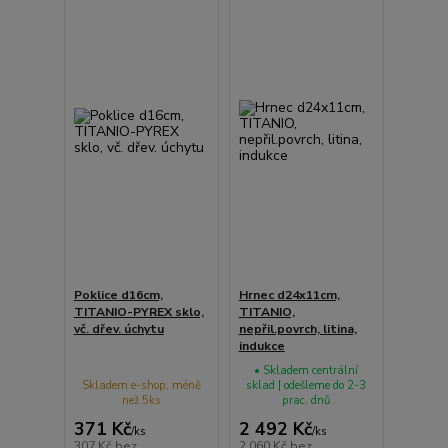
Poklice d16cm,
Hrnec d24x11cm,
TITANIO-PYREX sklo,
TITANIO,
vč. dřev. úchytu
nepřil.povrch, litina,
indukce
• Skladem centrální
Skladem e-shop, méně
sklad | odešleme do 2-3
než 5ks
prac. dnů
371 Kč
2 492 Kč
/
ks
/
ks
307 Kč
bez
2 060 Kč
bez