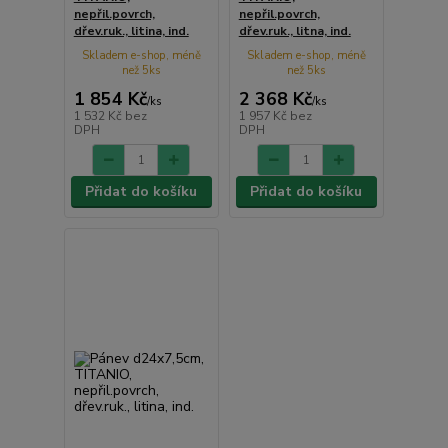
nepřil.povrch,
nepřil.povrch,
dřev.ruk., litina, ind.
dřev.ruk., litna, ind.
Skladem e-shop, méně
Skladem e-shop, méně
než 5ks
než 5ks
1 854 Kč
2 368 Kč
/
ks
/
ks
1 532 Kč
bez
1 957 Kč
bez
DPH
DPH
Přidat do košíku
Přidat do košíku