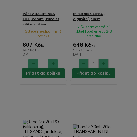
Pánev d24cm BRA
Minutník CLIPSO,
LIFE, keram., rukojeť
digitální, plast
silikon, litina
• Skladem centrální
Skladem e-shop, méně
sklad | odešleme do 2-3
než 5ks
prac. dnů
807 Kč
648 Kč
/
ks
/
ks
667 Kč
bez
536 Kč
bez
DPH
DPH
Přidat do košíku
Přidat do košíku