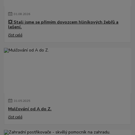
01
.
08
.
2026
💥 Stali jsme se přímým dovozcem hliníkových žebřů a
lešení.
číst celé
31
.
05
.
2025
Mulčování od A do Z.
číst celé