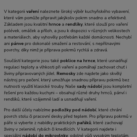
V kategorii
vaření
naleznete široký výběr kuchyňského vybavení,
které vám pomůže připravit jakýkoliv pokrm snadno a efektivně.
Základem jsou kvalitní
hrnce
a
rendlíky
, které slouží pro vaření
polévek, omáček a příloh, a jsou k dispozici v různých velikostech
a materiálech, aby vyhověly potřebám každé domácnosti. Nechybí
ani
pánve
pro dokonalé smažení a restování, s nepřilnavými
povrchy, díky nimž je příprava pokrmů rychlá a zdravá.
Součástí kategorie jsou také
poklice na hrnce
, které usnadňují
regulaci teploty a vlhkosti při vaření a pomáhají zachovat chuť i
živiny připravovaných jídel.
Remosky
zde najdete jako skvělý
nástroj pro pečení, který umožňuje snadnou přípravu pokrmů bez
nutnosti využití klasické trouby. Naše
sady nádobí
jsou kompletní
řešení pro každou kuchyni – obsahují různé druhy hrnců, pánví i
rendlíků, které vzájemně ladí a usnadňují vaření.
Pro další účely nabízíme
podložky pod nádobí
, které chrání
povrch stolu či pracovní desky před teplem. Pro přípravu pokrmů v
páře si vyberte z nabídky praktických
pařáků
, které zachovají
živiny v zelenině, rybách či knedlících. V kategorii najdete i
speciální
nádobí do mikrovlnky
, odolné vůči vysokým teplotám,