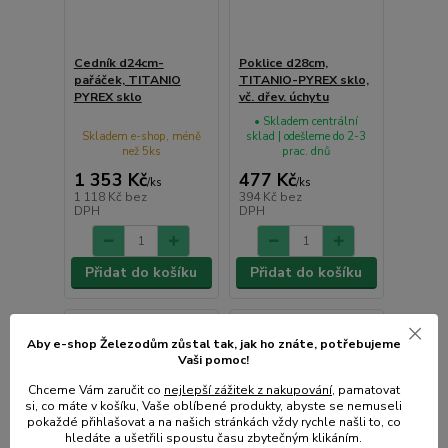
Cedník d24cm-
Poklice d28cm,
pařáček, TITANIO
TITANIO-PYREX sklo,
PYREX sklo
vč. dřev. úchytu
• Skladem centrální
Skladem e-shop, méně
sklad | odešleme do 2-3
než 5ks
prac. dnů
1 353 Kč
477 Kč
/
ks
/
ks
1 118 Kč
bez
394 Kč
bez
DPH
DPH
Přidat do košíku
Přidat do košíku
Aby e-shop Železodům zůstal tak, jak ho znáte, potřebujeme
Vaši pomoc!
Chceme Vám zaručit co
nejlepší zážitek z nakupování
, pamatovat
si, co máte v košíku, Vaše oblíbené produkty, abyste se nemuseli
pokaždé přihlašovat a na našich stránkách vždy rychle našli to, co
hledáte a ušetřili spoustu času zbytečným klikáním.