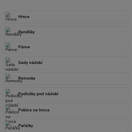
Hrnce
Rendlíky
Pánve
Sady nádobí
Remosky
Podložky pod nádobí
Poklice na hrnce
Pařáčky