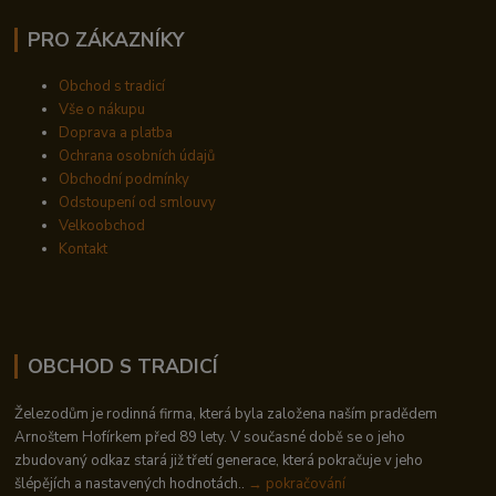
PRO ZÁKAZNÍKY
Obchod s tradicí
Vše o nákupu
Doprava a platba
Ochrana osobních údajů
Obchodní podmínky
Odstoupení od smlouvy
Velkoobchod
Kontakt
OBCHOD S TRADICÍ
Železodům je rodinná firma, která byla založena naším pradědem
Arnoštem Hofírkem před 89 lety. V současné době se o jeho
zbudovaný odkaz stará již třetí generace, která pokračuje v jeho
šlépějích a nastavených hodnotách..
→ pokračování