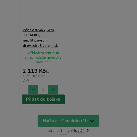
Pánev d24x7,5cm,
TITANIO,
nepřil.povrch,
dřev.ruk., litina, ind.
• Skladem centrální
sklad | odešleme do 2-3
prac. dnů
2 119 Kč
/
ks
1 751 Kč
bez
DPH
Přidat do košíku
Načíst další produkty (21)
strana
z 34
další