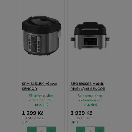
SRM 3151BK rýžovar
SBG 8900SS Multif.
SENCOR
fritéza/gril SENCOR
Skladem e-shop,
Skladem e-shop,
odešleme do 2-3
odešleme do 2-3
prac.dnů
prac.dnů
1 299 Kč
3 999 Kč
1 074 Kč
bez
3 305 Kč
bez
DPH
DPH