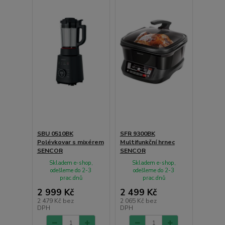
SBU 0510BK
SFR 9300BK
Polévkovar s mixérem
Multifunkční hrnec
SENCOR
SENCOR
Skladem e-shop,
Skladem e-shop,
odešleme do 2-3
odešleme do 2-3
prac.dnů
prac.dnů
2 999 Kč
2 499 Kč
2 479 Kč
bez
2 065 Kč
bez
DPH
DPH