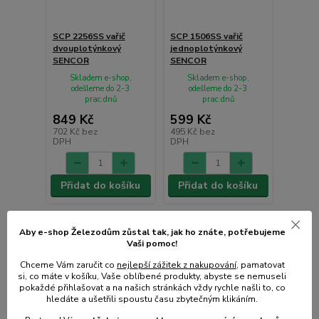
SCP 2256SS vařič
SCP 1506SS vařič
dvouplotýnkový
jednoplotýnkový
SENCOR
SENCOR
Skladem e-shop,
Skladem e-shop,
odešleme do 2-3
odešleme do 2-3
prac.dnů
prac.dnů
849 Kč
599 Kč
702 Kč
bez
495 Kč
bez
DPH
DPH
Přidat do košíku
Přidat do košíku
Aby e-shop Železodům zůstal tak, jak ho znáte, potřebujeme
Vaši pomoc!
Chceme Vám zaručit co
nejlepší zážitek z nakupování
, pamatovat
si, co máte v košíku, Vaše oblíbené produkty, abyste se nemuseli
pokaždé přihlašovat a na našich stránkách vždy rychle našli to, co
hledáte a ušetřili spoustu času zbytečným klikáním.