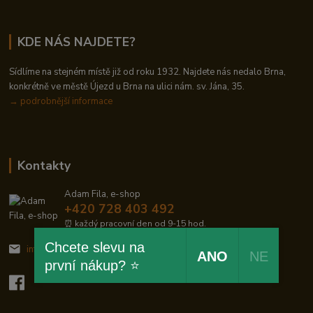
KDE NÁS NAJDETE?
Sídlíme na stejném místě již od roku 1932. Najdete nás nedalo Brna,
konkrétně ve městě Újezd u Brna na ulici nám. sv. Jána, 35.
→
podrobnější informace
Kontakty
Adam Fila, e-shop
+420 728 403 492
⏰ každý pracovní den od 9-15 hod.
Chcete slevu na
info@zelezodum.cz
ANO
NE
první nákup? ⭐