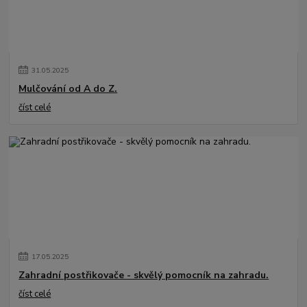
31
.
05
.
2025
Mulčování od A do Z.
číst celé
17
.
05
.
2025
Zahradní postřikovače - skvělý pomocník na zahradu.
číst celé