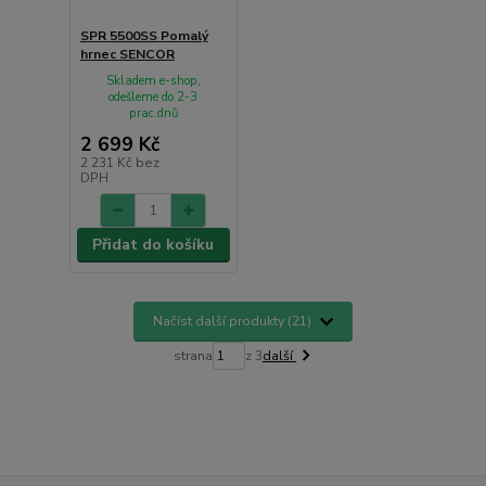
SPR 5500SS Pomalý
hrnec SENCOR
Skladem e-shop,
odešleme do 2-3
prac.dnů
2 699 Kč
2 231 Kč
bez
DPH
Přidat do košíku
Načíst další produkty (21)
strana
z 3
další