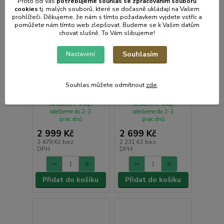
Proto od Vás
potřebujeme souhlas s
e
zpracováním souborů
cookies
t
j. malých souborů, které se dočasně ukládají na Vašem
prohlížeči. Děkujeme, že nám s tímto požadavkem vyjdete vstříc a
pomůžete nám tímto web zlepšovat. Budeme se k Vašim datům
chovat slušně. To Vám slibujeme!
Souhlasím
Nastavení
SBG 6238BK kontaktní
SPR 5508BK Pomalý
Souhlas můžete odmítnout
zde
.
gril SENCOR
hrnec SENCOR
Skladem e-shop,
Skladem e-shop,
odešleme do 2-3
odešleme do 2-3
prac.dnů
prac.dnů
2 999 Kč
2 699 Kč
2 479 Kč
bez
2 231 Kč
bez
DPH
DPH
Přidat do košíku
Přidat do košíku