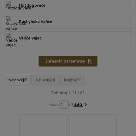
Hotdogovače
Kuchyňské vařiče
Vařiče vajec
Upřesnit parametry
Nejnovější
Nejlevnější
Nejdražší
Zobrazuji 1-21 z 62
strana
z 3
další