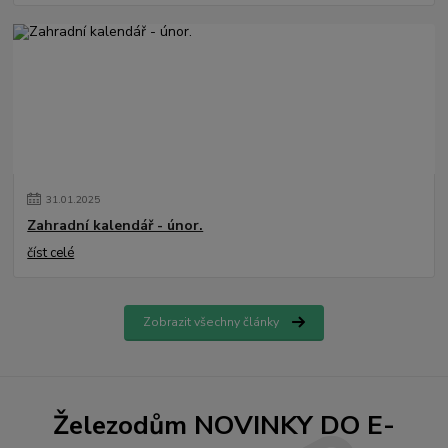
31
.
01
.
2025
Zahradní kalendář - únor.
číst celé
Zobrazit všechny články
Železodům NOVINKY DO E-