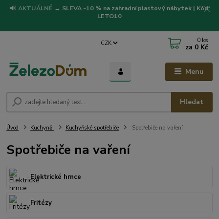
🔊
AKTUÁLNĚ
→
SLEVA -10 % na zahradní plastový nábytek | Kód:
LETO10
0
ks
CZK
za
0 Kč
Menu
Hledat
Úvod
Kuchyně
Kuchyňské spotřebiče
Spotřebiče na vaření
Spotřebiče na vaření
Elektrické hrnce
Fritézy