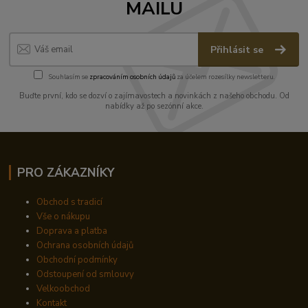
MAILU
Přihlásit se
Souhlasím se
zpracováním osobních údajů
za účelem rozesílky newsletteru.
Buďte první, kdo se dozví o zajímavostech a novinkách z našeho obchodu. Od
nabídky až po sezónní akce.
PRO ZÁKAZNÍKY
Obchod s tradicí
Vše o nákupu
Doprava a platba
Ochrana osobních údajů
Obchodní podmínky
Odstoupení od smlouvy
Velkoobchod
Kontakt