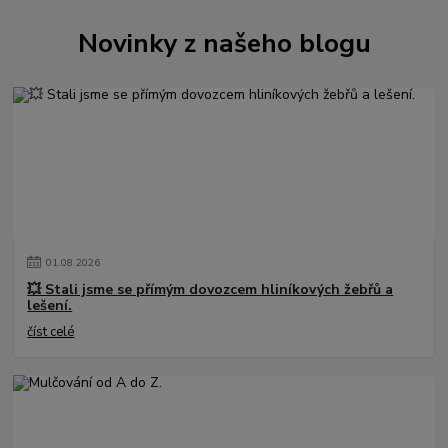
Novinky z našeho blogu
01
.
08
.
2026
💥 Stali jsme se přímým dovozcem hliníkových žebřů a
lešení.
číst celé