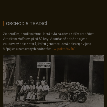
OBCHOD S TRADICÍ
Železodům je rodinná firma, která byla založena naším pradědem
Arnoštem Hofírkem před 89 lety. V současné době se o jeho
zbudovaný odkaz stará již třetí generace, která pokračuje v jeho
šlépějích a nastavených hodnotách..
→ pokračování