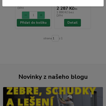
1 804 Kč
/
ks
Není skladem
1 491 Kč
bez
2 287 Kč
DPH
/
ks
1 890 Kč
bez
DPH
Přidat do košíku
Detail
strana
z 1
Novinky z našeho blogu