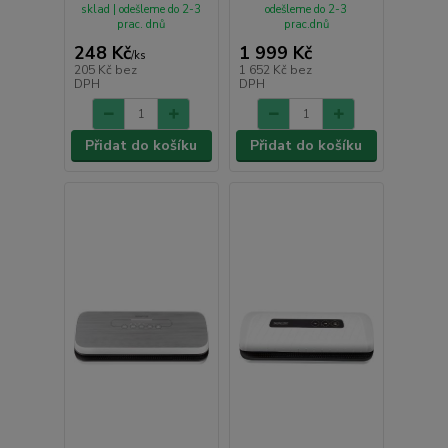
sklad | odešleme do 2-3
odešleme do 2-3
prac. dnů
prac.dnů
248 Kč
1 999 Kč
/
ks
205 Kč
bez
1 652 Kč
bez
DPH
DPH
Přidat do košíku
Přidat do košíku