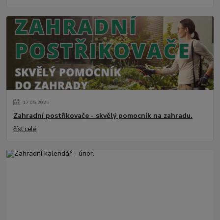
17
.
05
.
2025
Zahradní postřikovače - skvělý pomocník na zahradu.
číst celé