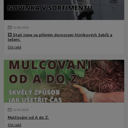
01
.
08
.
2026
💥 Stali jsme se přímým dovozcem hliníkových žebřů a
lešení.
číst celé
31
.
05
.
2025
Mulčování od A do Z.
číst celé