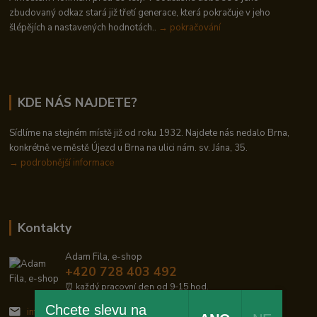
zbudovaný odkaz stará již třetí generace, která pokračuje v jeho
šlépějích a nastavených hodnotách..
→ pokračování
KDE NÁS NAJDETE?
Sídlíme na stejném místě již od roku 1932. Najdete nás nedalo Brna,
konkrétně ve městě Újezd u Brna na ulici nám. sv. Jána, 35.
→
podrobnější informace
Kontakty
Adam Fila, e-shop
+420 728 403 492
⏰ každý pracovní den od 9-15 hod.
Chcete slevu na
info@zelezodum.cz