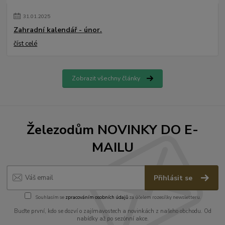
31
.
01
.
2025
Zahradní kalendář - únor.
číst celé
Zobrazit všechny články
Železodům NOVINKY DO E-
MAILU
Přihlásit se
Souhlasím se
zpracováním osobních údajů
za účelem rozesílky newsletteru.
Buďte první, kdo se dozví o zajímavostech a novinkách z našeho obchodu. Od
nabídky až po sezónní akce.