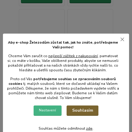
Aby e-shop Železodům zůstal tak, jak ho znáte, potřebujeme
Vaši pomoc!
Chceme Vám zaručit co
nejlepší zážitek z nakupování
, pamatovat
si, co máte v košíku, Vaše oblíbené produkty, abyste se nemuseli
pokaždé přihlašovat a na našich stránkách vždy rychle našli to, co
hledáte a ušetřili spoustu času zbytečným klikáním.
Proto od Vás
potřebujeme souhlas s
e
zpracováním souborů
cookies
t
j. malých souborů, které se dočasně ukládají na Vašem
prohlížeči. Děkujeme, že nám s tímto požadavkem vyjdete vstříc a
pomůžete nám tímto web zlepšovat. Budeme se k Vašim datům
chovat slušně. To Vám slibujeme!
Svářečka-vakuovačka
Svářečka-vakuovačka
fólií, sáčků B-4868 na
fólií, sáčků B-4867 na
Souhlasím
Nastavení
potraviny
potraviny
Skladem e-shop, méně
než 5ks
Souhlas můžete odmítnout
zde
.