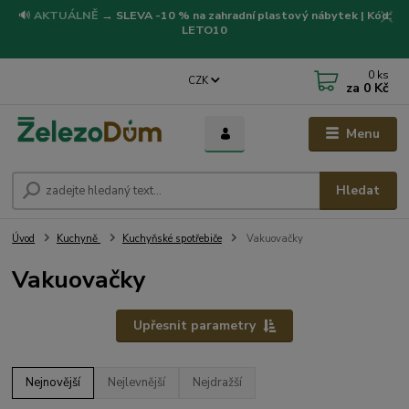
🔊
AKTUÁLNĚ
→
SLEVA -10 % na zahradní plastový nábytek | Kód:
LETO10
0
ks
CZK
za
0 Kč
Menu
Hledat
Úvod
Kuchyně
Kuchyňské spotřebiče
Vakuovačky
Vakuovačky
Upřesnit parametry
Nejnovější
Nejlevnější
Nejdražší