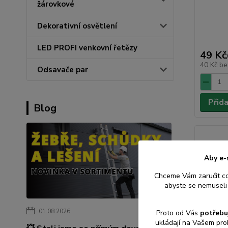
žárovkové
Dekorativní osvětlení
LED PROFI venkovní řetězy
49 Kč
40 Kč
be
Odsavače par
Přid
Blog
Aby e-
Chceme Vám zaručit c
abyste se nemuseli 
01.08.2026
Proto od Vás
potřebu
ukládají na Vašem pro