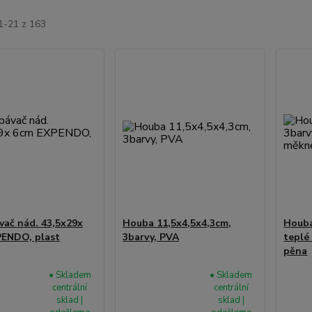
1-21 z 163
ač nád. 43,5x29x
Houba 11,5x4,5x4,3cm,
Houba
ENDO, plast
3barvy, PVA
teplé
pěna
• Skladem
• Skladem
centrální
centrální
sklad |
sklad |