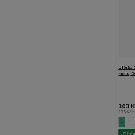
Utěrka 
kuch., 
163 K
135 Kč
b
Přid