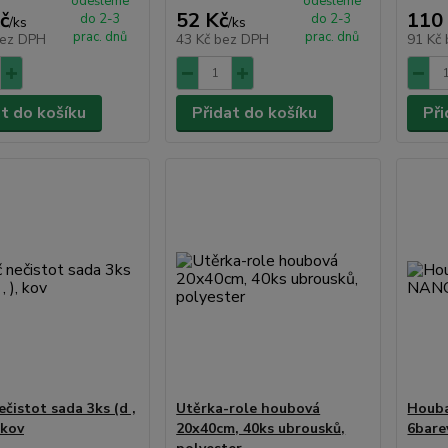
odešleme
odešleme
č
52 Kč
110
do 2-3
do 2-3
/
ks
/
ks
prac. dnů
prac. dnů
ez DPH
43 Kč
bez DPH
91 Kč
at do košíku
Přidat do košíku
Při
čistot sada 3ks (d ,
Utěrka-role houbová
Houb
, kov
20x40cm, 40ks ubrousků,
6bare