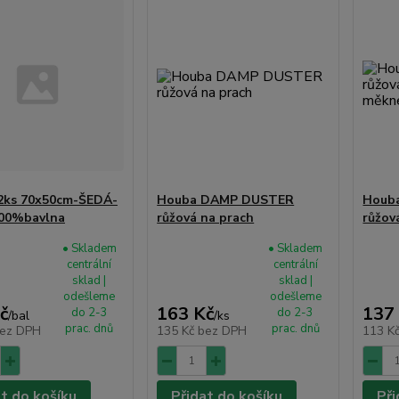
2ks 70x50cm-ŠEDÁ-
Houba DAMP DUSTER
Houb
100%bavlna
růžová na prach
růžov
• Skladem
• Skladem
centrální
centrální
sklad |
sklad |
odešleme
odešleme
č
163 Kč
137
do 2-3
do 2-3
/
bal
/
ks
prac. dnů
prac. dnů
ez DPH
135 Kč
bez DPH
113 K
at do košíku
Přidat do košíku
Při