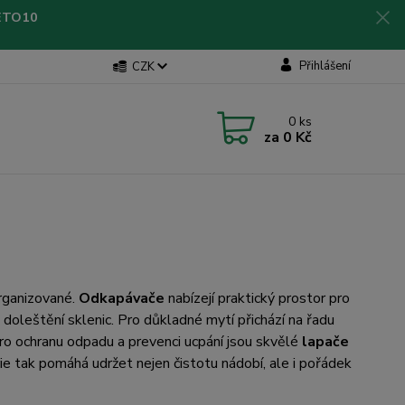
LETO10
Přihlášení
CZK
0
ks
za
0 Kč
organizované.
Odkapávače
nabízejí praktický prostor pro
 doleštění sklenic. Pro důkladné mytí přichází na řadu
 Pro ochranu odpadu a prevenci ucpání jsou skvělé
lapače
rie tak pomáhá udržet nejen čistotu nádobí, ale i pořádek