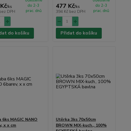
odešleme
odešleme
 Kč
477 Kč
do 2-3
do 2-3
/
ks
/
ks
prac. dnů
prac. dnů
bez DPH
394 Kč
bez DPH
dat do košíku
Přidat do košíku
a 6ks MAGIC NANO
Utěrka 3ks 70x50cm
v, x x cm
BROWN MIX-kuch., 100%