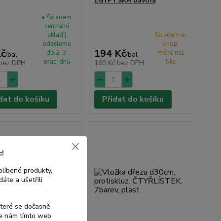
EGYPTSKÁ bavlna
• Skladem
centrální
sklad |
Skladem e-
odešleme
shop,
Kč
194 Kč
do 2-3
méně než
/
bal
/
bal
prac. dnů
5ks
bez DPH
160 Kč
bez DPH
dat do košíku
Přidat do košíku
c!
blíbené produkty,
áte a ušetřili
které se dočasně
te nám tímto web