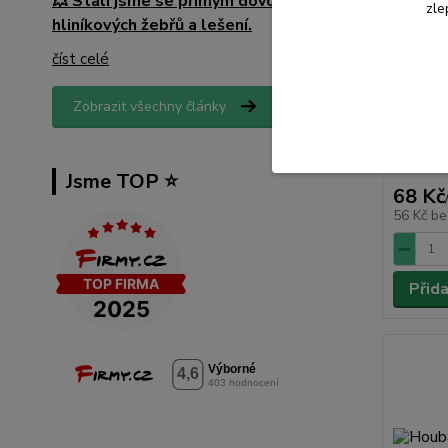
💥 Stali jsme se přímým dovozcem
zle
hliníkových žebřů a lešení.
Vložka 
číst celé
protisk
3DEK., 
Zobrazit všechny články
Jsme TOP ⭐️
68 Kč
56 Kč
be
Přid