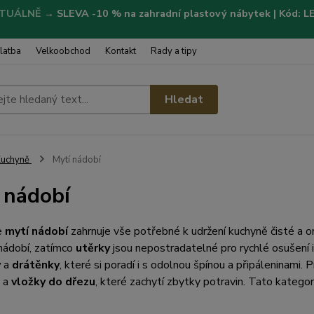
TUÁLNĚ
→
SLEVA -10 % na zahradní plastový nábytek | Kód: 
latba
Velkoobchod
Kontakt
Rady a tipy
Hledat
Kuchyně
Mytí nádobí
 nádobí
e
mytí nádobí
zahrnuje vše potřebné k udržení kuchyně čisté a 
nádobí, zatímco
utěrky
jsou nepostradatelné pro rychlé osušení i
y
a
drátěnky
, které si poradí i s odolnou špínou a připáleninami.
a
vložky do dřezu
, které zachytí zbytky potravin. Tato katego