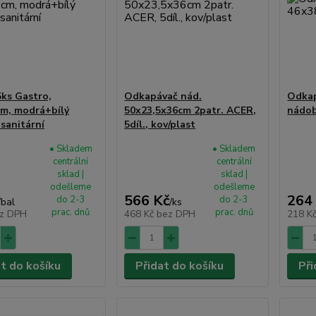
ks Gastro,
Odkapávač nád.
Odkap
m, modrá+bílý
50x23,5x36cm 2patr. ACER,
nádob
 sanitární
5díl., kov/plast
• Skladem
• Skladem
centrální
centrální
sklad |
sklad |
odešleme
odešleme
566 Kč
264
do 2-3
do 2-3
/
bal
/
ks
prac. dnů
prac. dnů
z DPH
468 Kč
bez DPH
218 K
at do košíku
Přidat do košíku
Při