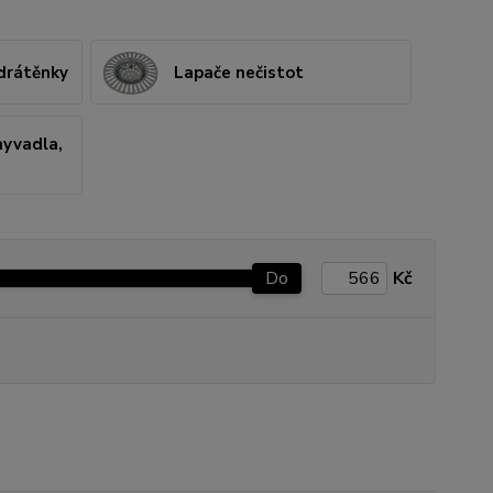
 drátěnky
Lapače nečistot
myvadla,
Do
Kč