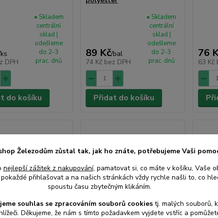
polyester
• Skladem
• Skladem
centrální
centrální
sklad |
sklad |
odešleme
odešleme
89 Kč
76 
do 2-3
do 2-3
/
ks
/
bal
prac. dnů
prac. dnů
z DPH
74 Kč
bez DPH
63 Kč
at do košíku
Přidat do košíku
Při
shop Železodům zůstal tak, jak ho znáte, potřebujeme Vaši pomo
o
nejlepší zážitek z nakupování
, pamatovat si, co máte v košíku, Vaše o
pokaždé přihlašovat a na našich stránkách vždy rychle našli to, co hled
spoustu času zbytečným klikáním.
jeme souhlas s
e
zpracováním souborů cookies
t
j. malých souborů, 
hlížeči. Děkujeme, že nám s tímto požadavkem vyjdete vstříc a pomůže