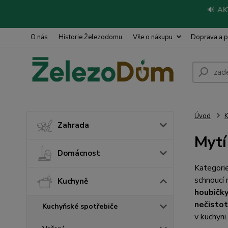
🔊
AK
O nás
Historie Železodomu
Vše o nákupu
Doprava a p
Úvod
Zahrada
Mytí
Domácnost
Kategori
schnoucí 
Kuchyně
houbičk
nečistot
Kuchyňské spotřebiče
v kuchyni.