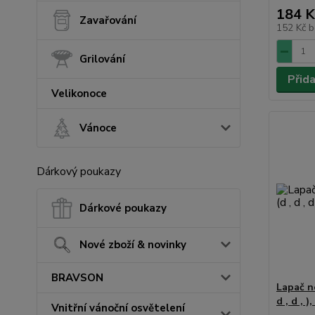
184 K
Zavařování
152 Kč
b
Grilování
Přid
Velikonoce
Vánoce
Dárkový poukazy
Dárkové poukazy
Nové zboží & novinky
BRAVSON
Lapač ne
d , d , )
Vnitřní vánoční osvětelení