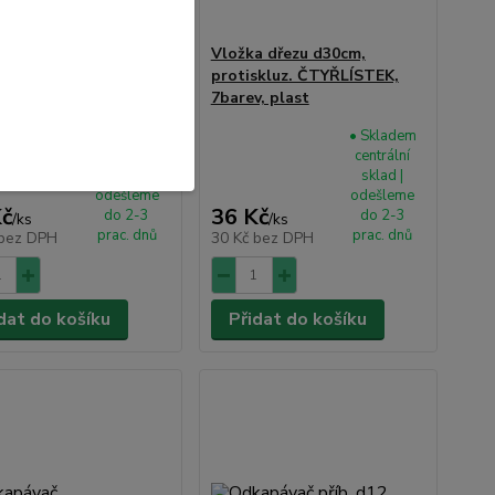
a dřezu 30x26cm,
Vložka dřezu d30cm,
skluz. ČTYŘLÍSTEK,
protiskluz. ČTYŘLÍSTEK,
v, plast
7barev, plast
• Skladem
• Skladem
centrální
centrální
sklad |
sklad |
odešleme
odešleme
Kč
36 Kč
do 2-3
do 2-3
/
ks
/
ks
prac. dnů
prac. dnů
bez DPH
30 Kč
bez DPH
dat do košíku
Přidat do košíku