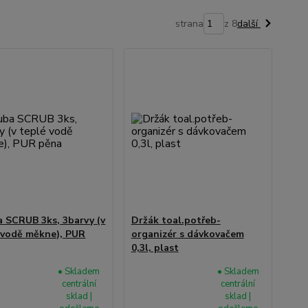
strana
z 8
další
 SCRUB 3ks, 3barvy (v
Držák toal.potřeb-
 vodě měkne), PUR
organizér s dávkovačem
0,3l, plast
• Skladem
• Skladem
centrální
centrální
sklad |
sklad |