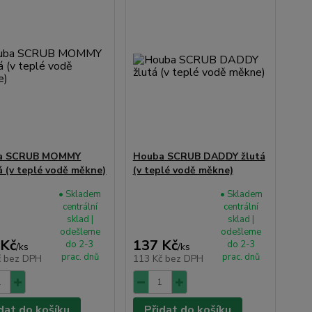
a SCRUB MOMMY
Houba SCRUB DADDY žlutá
á (v teplé vodě měkne)
(v teplé vodě měkne)
• Skladem
• Skladem
centrální
centrální
sklad |
sklad |
odešleme
odešleme
 Kč
137 Kč
do 2-3
do 2-3
/
ks
/
ks
prac. dnů
prac. dnů
č
bez DPH
113 Kč
bez DPH
dat do košíku
Přidat do košíku