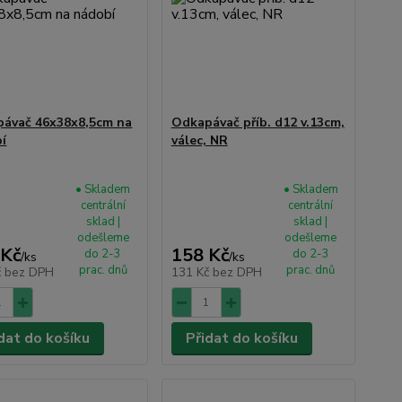
ávač 46x38x8,5cm na
Odkapávač příb. d12 v.13cm,
í
válec, NR
• Skladem
• Skladem
centrální
centrální
sklad |
sklad |
odešleme
odešleme
 Kč
158 Kč
do 2-3
do 2-3
/
ks
/
ks
prac. dnů
prac. dnů
č
bez DPH
131 Kč
bez DPH
dat do košíku
Přidat do košíku