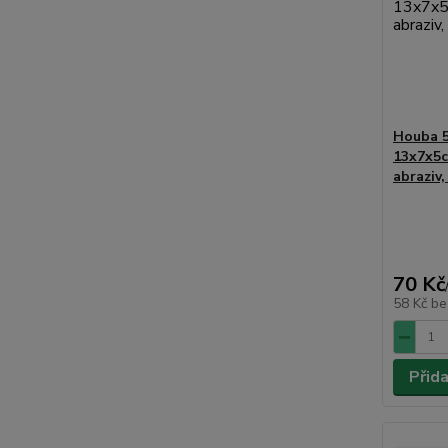
Houba 5
13x7x5c
abraziv,
70 Kč
58 Kč
be
Přid