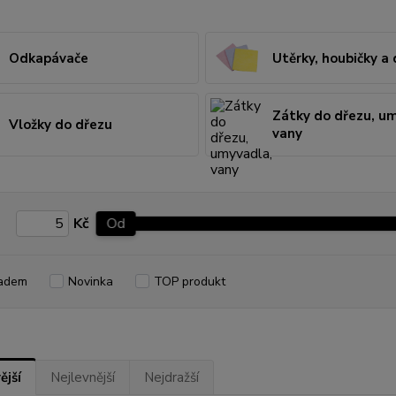
Odkapávače
Utěrky, houbičky a
Zátky do dřezu, u
Vložky do dřezu
vany
Kč
Od
adem
Novinka
TOP produkt
ější
Nejlevnější
Nejdražší