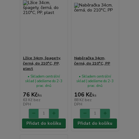
Lžíce 34cm, špagety,
Naběračka 34cm,
černá, do 210°C, PP,
černá, do 210°C, PP
plast
• Skladem centrální
• Skladem centrální
sklad | odešleme do 2-3
sklad | odešleme do 2-3
prac. dnů
prac. dnů
76 Kč
106 Kč
/
ks
/
ks
63 Kč
bez
88 Kč
bez
DPH
DPH
Přidat do košíku
Přidat do košíku