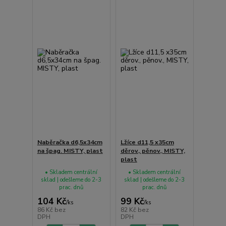
Naběračka d6,5x34cm
Lžíce d11,5 x35cm
na špag. MISTY, plast
děrov., pěnov., MISTY,
plast
• Skladem centrální
• Skladem centrální
sklad | odešleme do 2-3
sklad | odešleme do 2-3
prac. dnů
prac. dnů
104 Kč
99 Kč
/
ks
/
ks
86 Kč
bez
82 Kč
bez
DPH
DPH