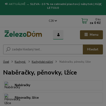
🔊
AKTUÁLNĚ
→
SLEVA -10 % na zahradní plastový nábytek | Kód:
LETO10
0
ks
CZK
za
0 Kč
Menu
Hledat
Úvod
Kuchyně
Kuchyňské náčiní
Naběračky, pěnovky, lžíce
Naběračky, pěnovky, lžíce
Naběračky
Pěnovačky, lžíce