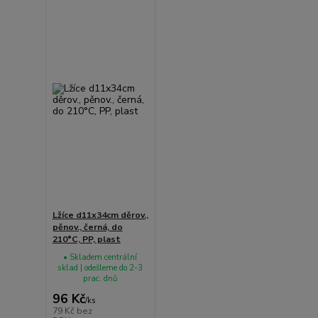
Lžíce d11x34cm děrov.,
pěnov., černá, do
210°C, PP, plast
• Skladem centrální
sklad | odešleme do 2-3
prac. dnů
96 Kč
/
ks
79 Kč
bez