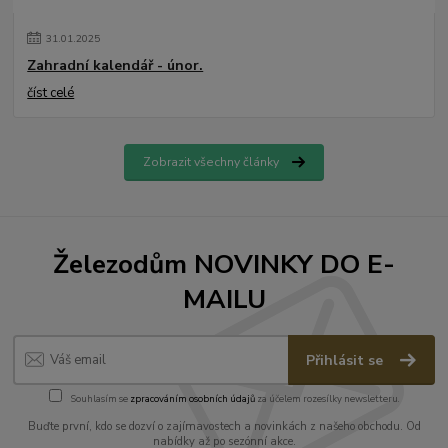
31
.
01
.
2025
Zahradní kalendář - únor.
číst celé
Zobrazit všechny články
Železodům NOVINKY DO E-
MAILU
Přihlásit se
Souhlasím se
zpracováním osobních údajů
za účelem rozesílky newsletteru.
Buďte první, kdo se dozví o zajímavostech a novinkách z našeho obchodu. Od
nabídky až po sezónní akce.