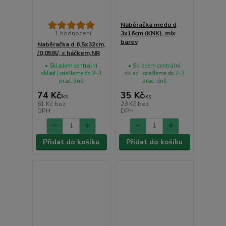
Naběračka medu d
1 hodnocení
3x16cm (KNK), mix
barev
Naběračka d 6,5x32cm,
/0,059l/, s háčkem,NR
• Skladem centrální
• Skladem centrální
sklad | odešleme do 2-3
sklad | odešleme do 2-3
prac. dnů
prac. dnů
74 Kč
35 Kč
/
ks
/
ks
61 Kč
bez
29 Kč
bez
DPH
DPH
Přidat do košíku
Přidat do košíku