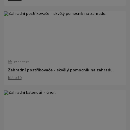
17
.
05
.
2025
Zahradní postřikovače - skvělý pomocník na zahradu.
číst celé