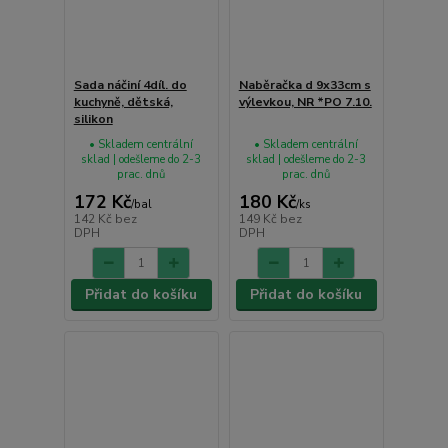
Sada náčiní 4díl. do
Naběračka d 9x33cm s
kuchyně, dětská,
výlevkou, NR *PO 7.10.
silikon
• Skladem centrální
• Skladem centrální
sklad | odešleme do 2-3
sklad | odešleme do 2-3
prac. dnů
prac. dnů
172 Kč
180 Kč
/
bal
/
ks
142 Kč
bez
149 Kč
bez
DPH
DPH
Přidat do košíku
Přidat do košíku