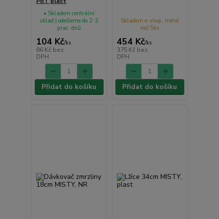
PBT plast
• Skladem centrální
sklad | odešleme do 2-3
Skladem e-shop, méně
prac. dnů
než 5ks
104 Kč
454 Kč
/
ks
/
ks
86 Kč
bez
375 Kč
bez
DPH
DPH
Přidat do košíku
Přidat do košíku