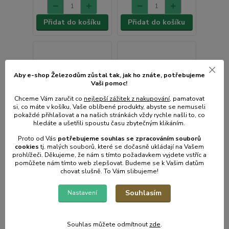
Přidat do košíku
Přidat do košíku
Aby e-shop Železodům zůstal tak, jak ho znáte, potřebujeme
Vaši pomoc!
Chceme Vám zaručit co
nejlepší zážitek z nakupování
, pamatovat
si, co máte v košíku, Vaše oblíbené produkty, abyste se nemuseli
pokaždé přihlašovat a na našich stránkách vždy rychle našli to, co
hledáte a ušetřili spoustu času zbytečným klikáním.
Proto od Vás
potřebujeme souhlas s
e
zpracováním souborů
cookies
t
j. malých souborů, které se dočasně ukládají na Vašem
prohlížeči. Děkujeme, že nám s tímto požadavkem vyjdete vstříc a
pomůžete nám tímto web zlepšovat. Budeme se k Vašim datům
chovat slušně. To Vám slibujeme!
Souhlasím
Nastavení
Naběračka d10x37cm
Naběračka d 8,0x36cm,
/0,27 l/s háčkem,NR
/0,12l/, s háčkem,NR
Souhlas můžete odmítnout
zde
.
• Skladem centrální
• Skladem centrální