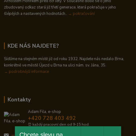
Arnoštem Hofírkem před 89 lety. V současné době se o jeho
zbudovaný odkaz stará již třetí generace, která pokračuje v jeho
šlépějích a nastavených hodnotách..
→ pokračování
KDE NÁS NAJDETE?
Sídlíme na stejném místě již od roku 1932. Najdete nás nedalo Brna,
konkrétně ve městě Újezd u Brna na ulici nám. sv. Jána, 35.
→
podrobnější informace
Kontakty
Adam Fila, e-shop
+420 728 403 492
⏰ každý pracovní den od 9-15 hod.
Chcete slevu na
info@zelezodum.cz