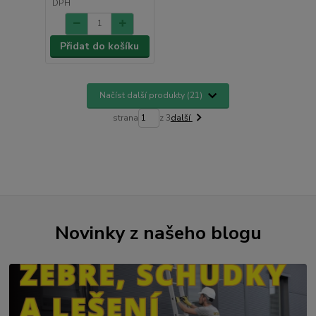
DPH
Přidat do košíku
Načíst další produkty (21)
strana
z 3
další
Novinky z našeho blogu