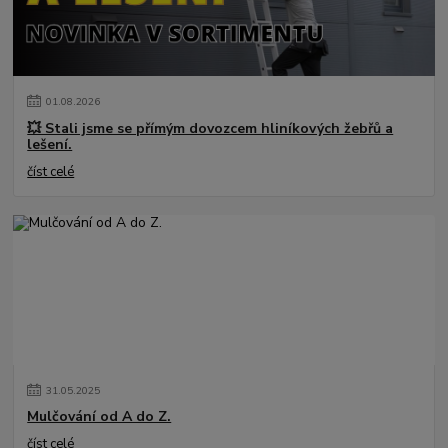
01
.
08
.
2026
💥 Stali jsme se přímým dovozcem hliníkových žebřů a
lešení.
číst celé
31
.
05
.
2025
Mulčování od A do Z.
číst celé