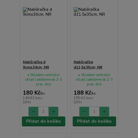
Naběračka d
Naběračka
9cmx34cm, NR
d11,5x35cm, NR
• Skladem centrální
• Skladem centrální
sklad | odešleme do 2-3
sklad | odešleme do 2-3
prac. dnů
prac. dnů
180 Kč
188 Kč
/
ks
/
ks
149 Kč
bez
155 Kč
bez
DPH
DPH
Přidat do košíku
Přidat do košíku