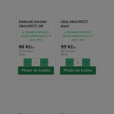
Dávkovač zmrzliny
Lžíce 34cm MISTY,
18cm MISTY, NR
plast
• Skladem centrální
• Skladem centrální
sklad | odešleme do 2-3
sklad | odešleme do 2-3
prac. dnů
prac. dnů
86 Kč
99 Kč
/
ks
/
ks
71 Kč
bez
82 Kč
bez
DPH
DPH
Přidat do košíku
Přidat do košíku