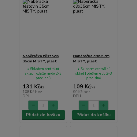
Naběračka těstovin
Naběračka d9x35cm
35cm MISTY, plast
MISTY, plast
• Skladem centrální
• Skladem centrální
sklad | odešleme do 2-3
sklad | odešleme do 2-3
prac. dnů
prac. dnů
131 Kč
109 Kč
/
ks
/
ks
108 Kč
bez
90 Kč
bez
DPH
DPH
Přidat do košíku
Přidat do košíku