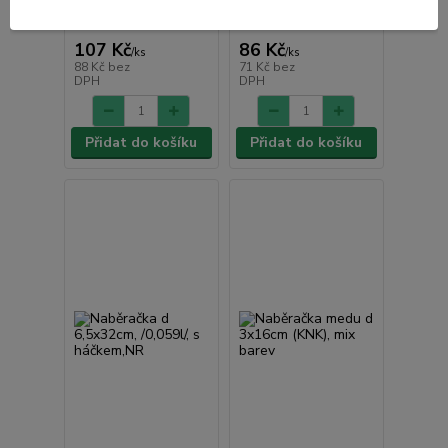
sklad | odešleme do 2-3
sklad | odešleme do 2-3
prac. dnů
prac. dnů
107 Kč
86 Kč
/
ks
/
ks
88 Kč
bez
71 Kč
bez
DPH
DPH
Přidat do košíku
Přidat do košíku