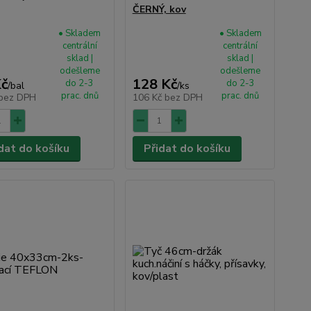
ČERNÝ, kov
• Skladem
• Skladem
centrální
centrální
sklad |
sklad |
odešleme
odešleme
Kč
128 Kč
do 2-3
do 2-3
/
bal
/
ks
prac. dnů
prac. dnů
bez DPH
106 Kč
bez DPH
dat do košíku
Přidat do košíku