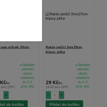
 pap.utěrek-30cm-
Rukáv pečící 3mx29cm,
klipsy, pilka
• Skladem
• Skladem
centrální
centrální
sklad |
sklad |
odešleme
odešleme
 Kč
29 Kč
do 2-3
do 2-3
/
ks
/
ks
prac. dnů
prac. dnů
č
bez DPH
24 Kč
bez DPH
dat do košíku
Přidat do košíku