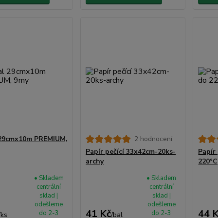
 29cmx10m PREMIUM,
2 hodnocení
Papír pečící 33x42cm-20ks-
Papír
archy
220°C
• Skladem
• Skladem
centrální
centrální
sklad |
sklad |
odešleme
odešleme
41 Kč
44 
do 2-3
do 2-3
/
ks
/
bal