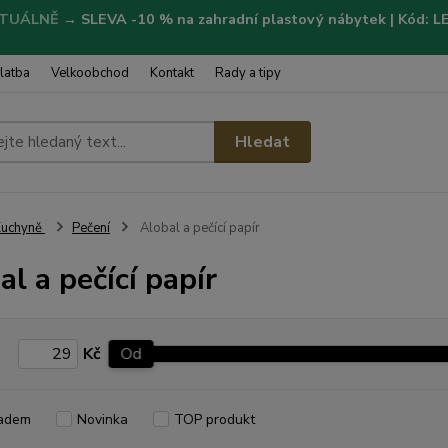
TUÁLNĚ
→
SLEVA -10 % na zahradní plastový nábytek | Kód: 
latba
Velkoobchod
Kontakt
Rady a tipy
Hledat
Kuchyně
Pečení
Alobal a pečící papír
al a pečící papír
Kč
Od
adem
Novinka
TOP produkt