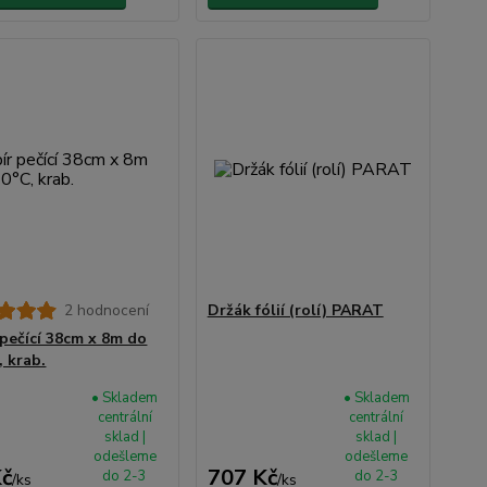
2 hodnocení
Držák fólií (rolí) PARAT
 pečící 38cm x 8m do
, krab.
• Skladem
• Skladem
centrální
centrální
sklad |
sklad |
odešleme
odešleme
Kč
707 Kč
do 2-3
do 2-3
/
ks
/
ks