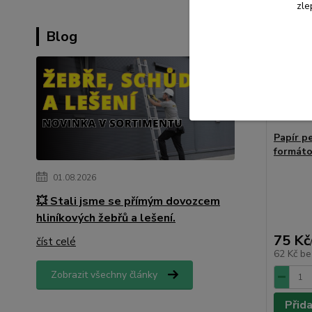
zle
Blog
Papír p
formát
01.08.2026
💥 Stali jsme se přímým dovozcem
hliníkových žebřů a lešení.
75 Kč
číst celé
62 Kč
be
Zobrazit všechny články
Přid