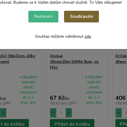
pšovat. Budeme se k Vašim datům chovat slušně. To Vám slibujeme!
Souhlasím
Nastavení
Souhlas můžete odmítnout
zde
.
ečící 38x42cm-20ks
Alobal
Držák
ovaný
29cmx20m,SAMA,9um, ve
dřevo
fólii
• Skladem
• Skladem
centrální
centrální
sklad |
sklad |
odešleme
odešleme
67 Kč
406
do 2-3
do 2-3
/
bal
/
ks
prac. dnů
prac. dnů
z DPH
55 Kč
bez DPH
336 K
at do košíku
Přidat do košíku
Při