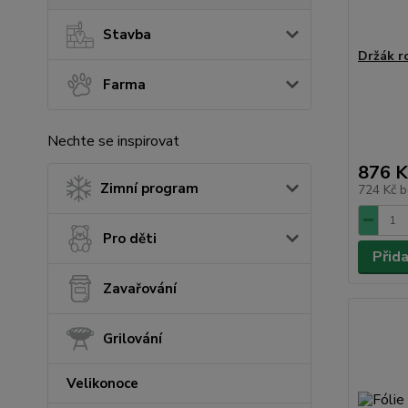
Stavba
Držák r
Farma
Nechte se inspirovat
876 K
Zimní program
724 Kč
b
Pro děti
Přid
Zavařování
Grilování
Velikonoce