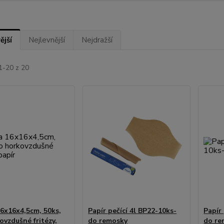
ější
Nejlevnější
Nejdražší
1-20 z 20
6x16x4,5cm, 50ks,
Papír pečící 4l BP22-10ks-
Papír
ovzdušné fritézy,
do remosky
do re