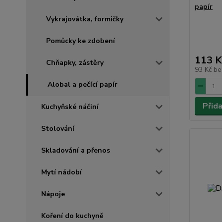
papír
Vykrajovátka, formičky
Pomůcky ke zdobení
113 K
Chňapky, zástěry
93 Kč
be
Alobal a pečící papír
Přid
Kuchyňské náčiní
Stolování
Skladování a přenos
Mytí nádobí
Nápoje
Koření do kuchyně