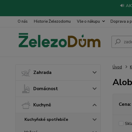
🔊
AK
O nás
Historie Železodomu
Vše o nákupu
Doprava a p
Úvod
Zahrada
Alob
Domácnost
Cena:
Kuchyně
Kuchyňské spotřebiče
Skl