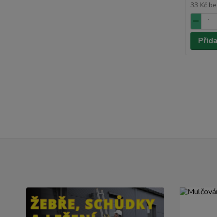
33 Kč
be
Přid