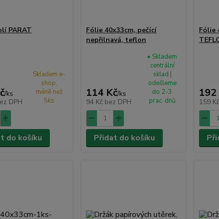
olí PARAT
Fólie 40x33cm, pečící
Fólie
nepřilnavá, teflon
TEFL
• Skladem
centrální
Skladem e-
sklad |
shop,
odešleme
č
114 Kč
192
méně než
do 2-3
/
ks
/
ks
5ks
prac. dnů
ez DPH
94 Kč
bez DPH
159 K
at do košíku
Přidat do košíku
Při