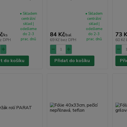
• Skladem
• Skladem
centrální
centrální
sklad |
sklad |
odešleme
odešleme
č
84 Kč
73 
do 2-3
do 2-3
/
ks
/
bal
prac. dnů
prac. dnů
z DPH
69 Kč
bez DPH
60 Kč
at do košíku
Přidat do košíku
Při