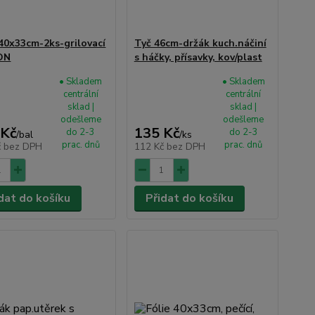
 40x33cm-2ks-grilovací
Tyč 46cm-držák kuch.náčiní
ON
s háčky, přísavky, kov/plast
• Skladem
• Skladem
centrální
centrální
sklad |
sklad |
odešleme
odešleme
 Kč
135 Kč
do 2-3
do 2-3
/
bal
/
ks
prac. dnů
prac. dnů
č
bez DPH
112 Kč
bez DPH
dat do košíku
Přidat do košíku