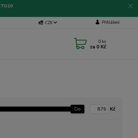
LETO10
Přihlášení
CZK
0
ks
za
0 Kč
Do
Kč