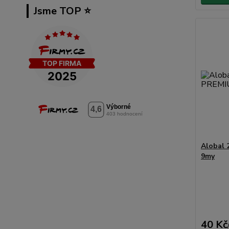
Jsme TOP ⭐️
Alobal
9my
40 Kč