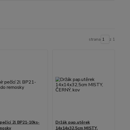
strana
z 1
 pečící 2l BP21-10ks-
Držák pap.utěrek
mosky
14x14x32,5cm MISTY,