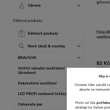
Vánoce
Dárkový poukazy
Fólie 4
Dárkové poukazy
nepřiln
Nové zboží & novinky
BRAVSON
82 Kč
68 Kč
be
Vnitřní vánoční osvětelení
žárovkové
Aby e-
Dekorativní osvětlení
Chceme Vám zaručit c
Přid
abyste se nemuseli 
LED PROFI venkovní řetězy
Proto od Vás
potřebu
Odsavače par
ukládají na Vašem pro