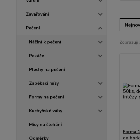
Vaření
Zavařování
Nejnov
Pečení
Náčiní k pečení
Zobrazuji 
Pekáče
Plechy na pečení
Zapékací mísy
Formy na pečení
Kuchyňské váhy
Mísy na šlehání
Forma 1
do hork
Odměrky