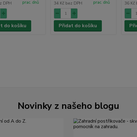
prac. dnů
prac. dnů
z DPH
34 Kč
bez DPH
36 Kč
at do košíku
Přidat do košíku
Při
Novinky z našeho blogu