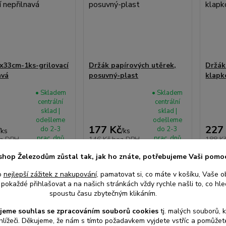
0x33cm-1ks-grilovací
Držák papírových utěrek,
Držák
avá
posuvný-plast
klapk
• Skladem
• Skladem
centrální
centrální
sklad |
sklad |
odešleme
odešleme
177 Kč
227
do 2-3
do 2-3
/
ks
/
ks
prac. dnů
prac. dnů
z DPH
146 Kč
bez DPH
188 K
shop Železodům zůstal tak, jak ho znáte, potřebujeme Vaši pomo
o
nejlepší zážitek z nakupování
, pamatovat si, co máte v košíku, Vaše o
at do košíku
Přidat do košíku
Při
pokaždé přihlašovat a na našich stránkách vždy rychle našli to, co hled
spoustu času zbytečným klikáním.
jeme souhlas s
e
zpracováním souborů cookies
t
j. malých souborů, 
hlížeči. Děkujeme, že nám s tímto požadavkem vyjdete vstříc a pomůže