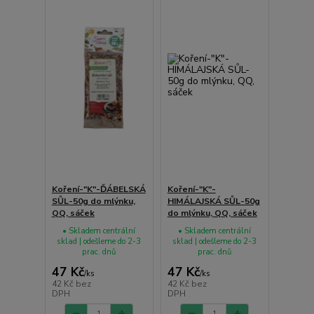
Koření-"K"-ĎÁBELSKÁ
Koření-"K"-
SŮL-50g do mlýnku,
HIMÁLAJSKÁ SŮL-50g
QQ, sáček
do mlýnku, QQ, sáček
• Skladem centrální
• Skladem centrální
sklad | odešleme do 2-3
sklad | odešleme do 2-3
prac. dnů
prac. dnů
47 Kč
47 Kč
/
ks
/
ks
42 Kč
bez
42 Kč
bez
DPH
DPH