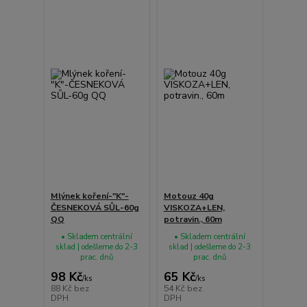
Mlýnek koření-"K"-
Motouz 40g
ČESNEKOVÁ SŮL-60g
VISKOZA+LEN,
QQ
potravin., 60m
• Skladem centrální
• Skladem centrální
sklad | odešleme do 2-3
sklad | odešleme do 2-3
prac. dnů
prac. dnů
98 Kč
65 Kč
/
ks
/
ks
88 Kč
bez
54 Kč
bez
DPH
DPH