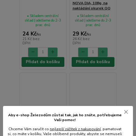
NOVA DIA, 108g, na
nakládání okurek QQ
• Skladem centrální
• Skladem centrální
sklad | odešleme do 2-3
sklad | odešleme do 2-3
prac. dnů
prac. dnů
24 Kč
29 Kč
/
ks
/
ks
21 Kč
bez
26 Kč
bez
DPH
DPH
Přidat do košíku
Přidat do košíku
Aby e-shop Železodům zůstal tak, jak ho znáte, potřebujeme
Vaši pomoc!
Chceme Vám zaručit co
nejlepší zážitek z nakupování
, pamatovat
si, co máte v košíku, Vaše oblíbené produkty, abyste se nemuseli