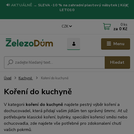
🔊
AKTUÁLNĚ
→
SLEVA -10 % na zahradní plastový nábytek | Kód:
LETO10
0
ks
CZK
za
0 Kč
Menu
Hledat
Úvod
Kuchyně
Koření do kuchyně
Koření do kuchyně
V kategorii
koření do kuchyně
najdete pestrý výběr koření a
dochucovadel, která přidají vašim jídlům ten správný šmrnc. Ať už
potřebujete klasické koření, bylinky, speciální kořenicí směsi nebo
ochucovadla, zde najdete vše potřebné pro zdokonalení chutí
vašich pokrmů.