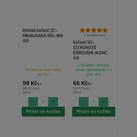
Mlýnek koření-"K"-
HIMALÁJSKÁ SŮL-60g
1 hodnocení
QQ
Koření-"K"-
CITRONOVÉ
ČAROVÁNÍ-4x23g*
QQ
• Skladem centrální
Skladem e-shop, méně
sklad | odešleme do 2-3
než 5ks
prac. dnů
98 Kč
66 Kč
/
ks
/
ks
88 Kč
bez
59 Kč
bez
DPH
DPH
Přidat do košíku
Přidat do košíku