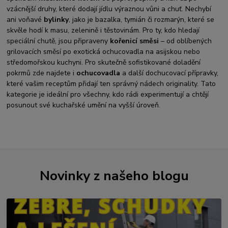
vzácnější druhy, které dodají jídlu výraznou vůni a chuť. Nechybí
ani voňavé
bylinky
, jako je bazalka, tymián či rozmarýn, které se
skvěle hodí k masu, zelenině i těstovinám. Pro ty, kdo hledají
speciální chutě, jsou připraveny
kořenicí směsi
– od oblíbených
grilovacích směsí po exotická ochucovadla na asijskou nebo
středomořskou kuchyni. Pro skutečně sofistikované doladění
pokrmů zde najdete i
ochucovadla
a další dochucovací přípravky,
které vašim receptům přidají ten správný nádech originality. Tato
kategorie je ideální pro všechny, kdo rádi experimentují a chtějí
posunout své kuchařské umění na vyšší úroveň.
Novinky z našeho blogu