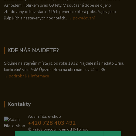
Arnoštem Hofírkem před 89 lety. V současné době se o jeho
zbudovaný odkaz stará již třetí generace, která pokračuje v jeho
šlépějích a nastavených hodnotách..
→ pokračování
KDE NÁS NAJDETE?
Sídlíme na stejném místě již od roku 1932. Najdete nás nedalo Brna,
konkrétně ve městě Újezd u Brna na ulici nám. sv. Jána, 35.
→
podrobnější informace
Kontakty
Adam Fila, e-shop
+420 728 403 492
⏰ každý pracovní den od 9-15 hod.