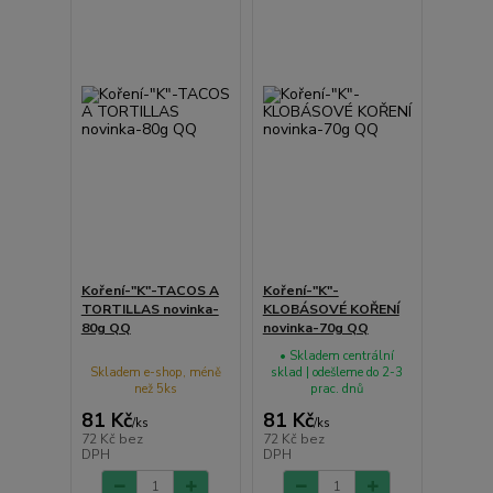
Koření-"K"-TACOS A
Koření-"K"-
TORTILLAS novinka-
KLOBÁSOVÉ KOŘENÍ
80g QQ
novinka-70g QQ
• Skladem centrální
Skladem e-shop, méně
sklad | odešleme do 2-3
než 5ks
prac. dnů
81 Kč
81 Kč
/
ks
/
ks
72 Kč
bez
72 Kč
bez
DPH
DPH