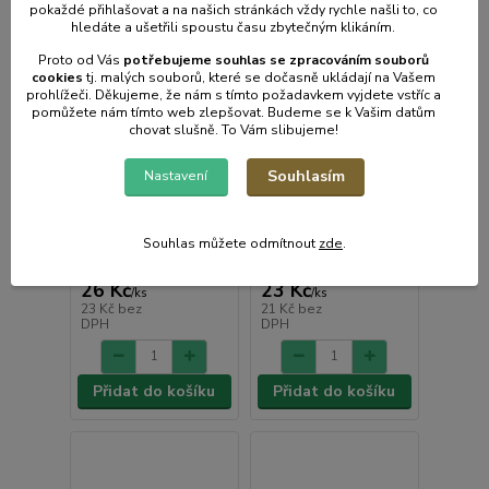
pokaždé přihlašovat a na našich stránkách vždy rychle našli to, co
hledáte a ušetřili spoustu času zbytečným klikáním.
Proto od Vás
potřebujeme souhlas s
e
zpracováním souborů
cookies
t
j. malých souborů, které se dočasně ukládají na Vašem
prohlížeči. Děkujeme, že nám s tímto požadavkem vyjdete vstříc a
pomůžete nám tímto web zlepšovat. Budeme se k Vašim datům
Kořen. přípravek
chovat slušně. To Vám slibujeme!
NOVA, 100g, na
1 hodnocení
nakládání okurek QQ
Koření přípravek
Souhlasím
Nastavení
DEKO, 100g, na
nakládání okurek QQ
• Skladem centrální
• Skladem centrální
sklad | odešleme do 2-3
sklad | odešleme do 2-3
Souhlas můžete odmítnout
zde
.
prac. dnů
prac. dnů
26 Kč
23 Kč
/
ks
/
ks
23 Kč
bez
21 Kč
bez
DPH
DPH
Přidat do košíku
Přidat do košíku