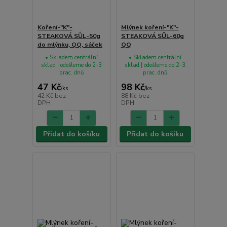
Koření-"K"-
Mlýnek koření-"K"-
STEAKOVÁ SŮL-50g
STEAKOVÁ SŮL-60g
do mlýnku, QQ, sáček
QQ
• Skladem centrální
• Skladem centrální
sklad | odešleme do 2-3
sklad | odešleme do 2-3
prac. dnů
prac. dnů
47 Kč
98 Kč
/
ks
/
ks
42 Kč
bez
88 Kč
bez
DPH
DPH
Přidat do košíku
Přidat do košíku