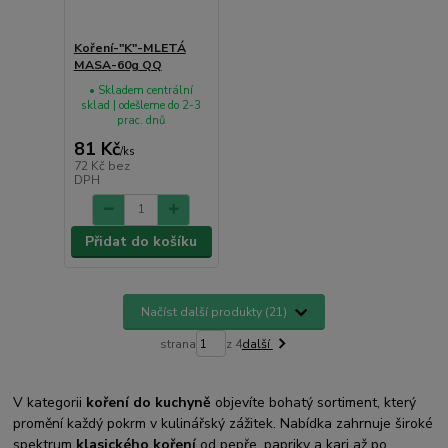
Koření-"K"-MLETÁ
MASA-60g QQ
• Skladem centrální
sklad | odešleme do 2-3
prac. dnů
81 Kč
/
ks
72 Kč
bez
DPH
Přidat do košíku
Načíst další produkty (21)
strana
z 4
další
V kategorii
koření do kuchyně
objevíte bohatý sortiment, který
promění každý pokrm v kulinářský zážitek. Nabídka zahrnuje široké
spektrum
klasického koření
od pepře, papriky a kari až po