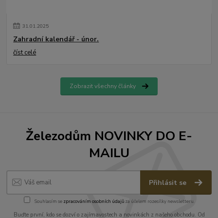
31
.
01
.
2025
Zahradní kalendář - únor.
číst celé
Zobrazit všechny články
Železodům NOVINKY DO E-
MAILU
Přihlásit se
Souhlasím se
zpracováním osobních údajů
za účelem rozesílky newsletteru.
Buďte první, kdo se dozví o zajímavostech a novinkách z našeho obchodu. Od