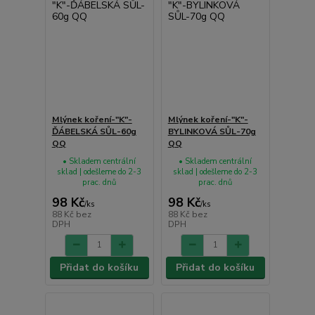
Mlýnek koření-"K"-
Mlýnek koření-"K"-
ĎÁBELSKÁ SŮL-60g
BYLINKOVÁ SŮL-70g
QQ
QQ
• Skladem centrální
• Skladem centrální
sklad | odešleme do 2-3
sklad | odešleme do 2-3
prac. dnů
prac. dnů
98 Kč
98 Kč
/
ks
/
ks
88 Kč
bez
88 Kč
bez
DPH
DPH
Přidat do košíku
Přidat do košíku