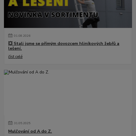
01
.
08
.
2026
💥 Stali jsme se přímým dovozcem hliníkových žebřů a
lešení.
číst celé
31
.
05
.
2025
Mulčování od A do Z.