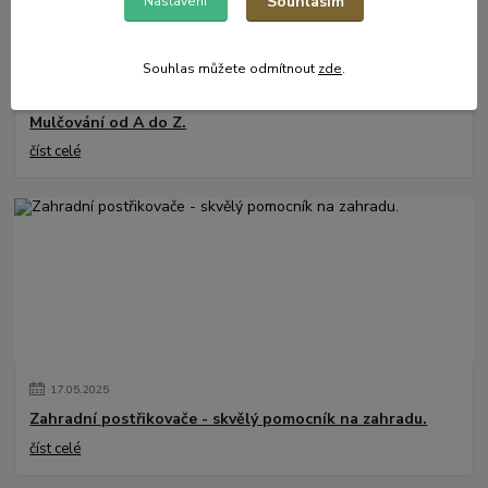
Souhlasím
Nastavení
Souhlas můžete odmítnout
zde
.
31
.
05
.
2025
Mulčování od A do Z.
číst celé
17
.
05
.
2025
Zahradní postřikovače - skvělý pomocník na zahradu.
číst celé