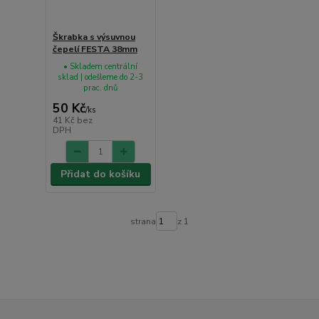
Škrabka s výsuvnou
čepelí FESTA 38mm
• Skladem centrální
sklad | odešleme do 2-3
prac. dnů
50 Kč
/
ks
41 Kč
bez
DPH
Přidat do košíku
strana
z 1