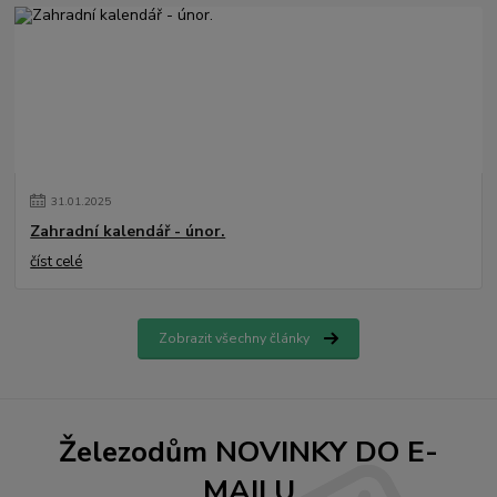
31
.
01
.
2025
Zahradní kalendář - únor.
číst celé
Zobrazit všechny články
Železodům NOVINKY DO E-
MAILU