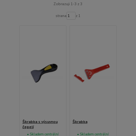
Zobrazuji 1-3 z 3
strana
z 1
Škrabka s výsuvnou
Škrabka
čepelí
• Skladem centrální
• Skladem centrální