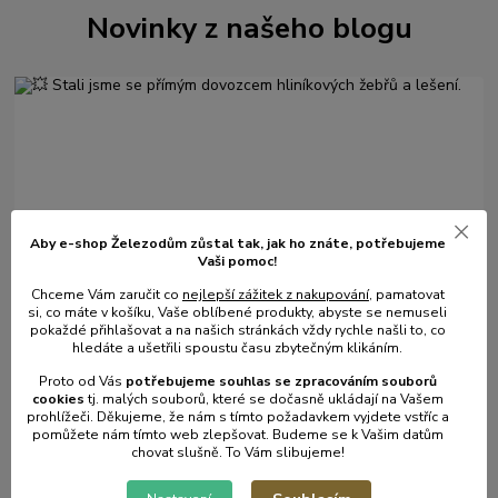
Novinky z našeho blogu
Aby e-shop Železodům zůstal tak, jak ho znáte, potřebujeme
Vaši pomoc!
01
.
08
.
2026
Chceme Vám zaručit co
nejlepší zážitek z nakupování
, pamatovat
💥 Stali jsme se přímým dovozcem hliníkových žebřů a
si, co máte v košíku, Vaše oblíbené produkty, abyste se nemuseli
lešení.
pokaždé přihlašovat a na našich stránkách vždy rychle našli to, co
hledáte a ušetřili spoustu času zbytečným klikáním.
číst celé
Proto od Vás
potřebujeme souhlas s
e
zpracováním souborů
cookies
t
j. malých souborů, které se dočasně ukládají na Vašem
prohlížeči. Děkujeme, že nám s tímto požadavkem vyjdete vstříc a
pomůžete nám tímto web zlepšovat. Budeme se k Vašim datům
chovat slušně. To Vám slibujeme!