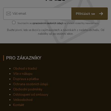
Přihlásit se
Souhlasím se
zpracováním osobních údajů
za účelem rozesílky newsletteru.
Buďte první, kdo se dozví o zajímavostech a novinkách z našeho obchodu. Od
nabídky až po sezónní akce.
PRO ZÁKAZNÍKY
Obchod s tradicí
Vše o nákupu
Doprava a platba
Ochrana osobních údajů
Obchodní podmínky
Odstoupení od smlouvy
Velkoobchod
Kontakt