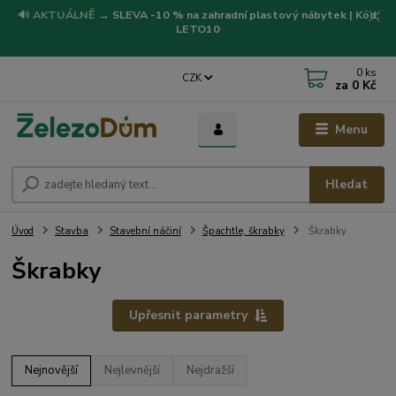
🔊
AKTUÁLNĚ
→
SLEVA -10 % na zahradní plastový nábytek | Kód:
LETO10
0
ks
CZK
za
0 Kč
Menu
Hledat
Úvod
Stavba
Stavební náčiní
Špachtle, škrabky
Škrabky
Škrabky
Upřesnit parametry
Nejnovější
Nejlevnější
Nejdražší