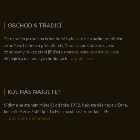
OBCHOD S TRADICÍ
Železodům je rodinná firma, která byla založena naším pradědem
Arnoštem Hofírkem před 89 lety. V současné době se o jeho
zbudovaný odkaz stará již třetí generace, která pokračuje v jeho
šlépějích a nastavených hodnotách..
→ pokračování
KDE NÁS NAJDETE?
Sídlíme na stejném místě již od roku 1932. Najdete nás nedalo Brna,
konkrétně ve městě Újezd u Brna na ulici nám. sv. Jána, 35.
→
podrobnější informace