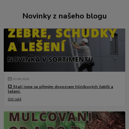
Novinky z našeho blogu
01
.
08
.
2026
💥 Stali jsme se přímým dovozcem hliníkových žebřů a
lešení.
číst celé