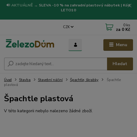
🔊
AKTUÁLNĚ
→
SLEVA -10 % na zahradní plastový nábytek | Kód:
LETO10
0
ks
CZK
za
0 Kč
Menu
Hledat
Úvod
Stavba
Stavební náčiní
Špachtle, škrabky
Špachtle
plastová
Špachtle plastová
V této kategorii nebylo nalezeno žádné zboží.