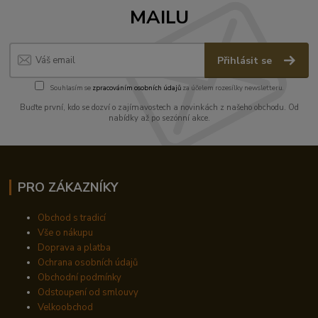
MAILU
Přihlásit se
Souhlasím se
zpracováním osobních údajů
za účelem rozesílky newsletteru.
Buďte první, kdo se dozví o zajímavostech a novinkách z našeho obchodu. Od
nabídky až po sezónní akce.
PRO ZÁKAZNÍKY
Obchod s tradicí
Vše o nákupu
Doprava a platba
Ochrana osobních údajů
Obchodní podmínky
Odstoupení od smlouvy
Velkoobchod