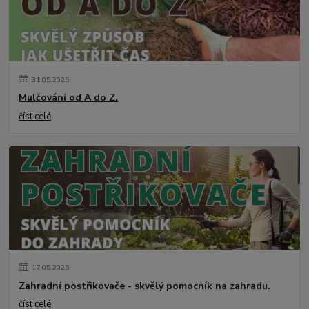
31
.
05
.
2025
Mulčování od A do Z.
číst celé
17
.
05
.
2025
Zahradní postřikovače - skvělý pomocník na zahradu.
číst celé