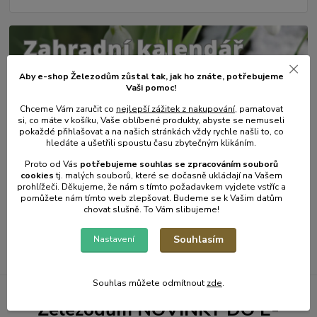
Aby e-shop Železodům zůstal tak, jak ho znáte, potřebujeme
Vaši pomoc!
Chceme Vám zaručit co
nejlepší zážitek z nakupování
, pamatovat
si, co máte v košíku, Vaše oblíbené produkty, abyste se nemuseli
pokaždé přihlašovat a na našich stránkách vždy rychle našli to, co
hledáte a ušetřili spoustu času zbytečným klikáním.
31
.
01
.
2025
Proto od Vás
potřebujeme souhlas s
e
zpracováním souborů
Zahradní kalendář - únor.
cookies
t
j. malých souborů, které se dočasně ukládají na Vašem
prohlížeči. Děkujeme, že nám s tímto požadavkem vyjdete vstříc a
číst celé
pomůžete nám tímto web zlepšovat. Budeme se k Vašim datům
chovat slušně. To Vám slibujeme!
Zobrazit všechny články
Souhlasím
Nastavení
Souhlas můžete odmítnout
zde
.
Železodům NOVINKY DO E-