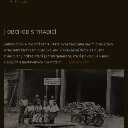
Kontakt
OBCHOD S TRADICÍ
Železodům je rodinná firma, která byla založena naším pradědem
Arnoštem Hofírkem před 89 lety. V současné době se o jeho
zbudovaný odkaz stará již třetí generace, která pokračuje v jeho
šlépějích a nastavených hodnotách..
→ pokračování