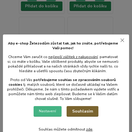
Přidat do košíku
Přidat do košíku
Aby e-shop Železodům zůstal tak, jak ho znáte, potřebujeme
Vaši pomoc!
Chceme Vám zaručit co
nejlepší zážitek z nakupování
, pamatovat
si, co máte v košíku, Vaše oblíbené produkty, abyste se nemuseli
pokaždé přihlašovat a na našich stránkách vždy rychle našli to, co
hledáte a ušetřili spoustu času zbytečným klikáním.
Proto od Vás
potřebujeme souhlas s
e
zpracováním souborů
cookies
t
j. malých souborů, které se dočasně ukládají na Vašem
prohlížeči. Děkujeme, že nám s tímto požadavkem vyjdete vstříc a
pomůžete nám tímto web zlepšovat. Budeme se k Vašim datům
chovat slušně. To Vám slibujeme!
Formička
Souhlasím
Nastavení
DVOJZVONKY, 20ks
1 hodnocení
sada, pocín
Formičky PRACKY
Medvědí-malé-sada
Souhlas můžete odmítnout
zde
.
20ks, pocín