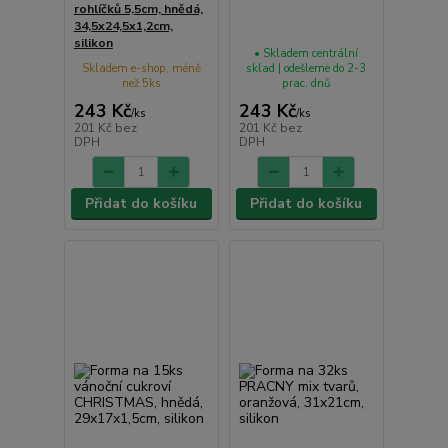
rohlíčků 5,5cm, hnědá,
34,5x24,5x1,2cm,
silikon
• Skladem centrální
Skladem e-shop, méně
sklad | odešleme do 2-3
než 5ks
prac. dnů
243 Kč
243 Kč
/
ks
/
ks
201 Kč
bez
201 Kč
bez
DPH
DPH
Přidat do košíku
Přidat do košíku