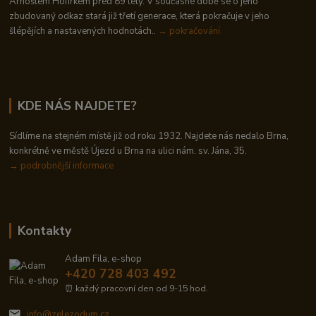
Arnoštem Hofírkem před 89 lety. V současné době se o jeho
zbudovaný odkaz stará již třetí generace, která pokračuje v jeho
šlépějích a nastavených hodnotách..
→ pokračování
KDE NÁS NAJDETE?
Sídlíme na stejném místě již od roku 1932. Najdete nás nedalo Brna,
konkrétně ve městě Újezd u Brna na ulici nám. sv. Jána, 35.
→
podrobnější informace
Kontakty
Adam Fila, e-shop
+420 728 403 492
⏰ každý pracovní den od 9-15 hod.
info@zelezodum.cz