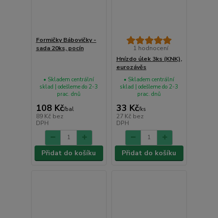
Formičky Bábovičky -
sada 20ks, pocín
1 hodnocení
Hnízdo úlek 3ks (KNK),
eurozávěs
• Skladem centrální
• Skladem centrální
sklad | odešleme do 2-3
sklad | odešleme do 2-3
prac. dnů
prac. dnů
108 Kč
33 Kč
/
bal
/
ks
89 Kč
bez
27 Kč
bez
DPH
DPH
Přidat do košíku
Přidat do košíku