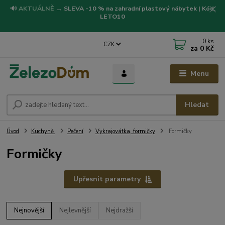
🔊
AKTUÁLNĚ
→
SLEVA -10 % na zahradní plastový nábytek | Kód:
LETO10
0
ks
CZK
za
0 Kč
Menu
Hledat
Úvod
Kuchyně
Pečení
Vykrajovátka, formičky
Formičky
Formičky
Upřesnit parametry
Nejnovější
Nejlevnější
Nejdražší