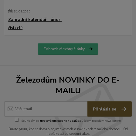
31
.
01
.
2025
Zahradní kalendář - únor.
číst celé
Zobrazit všechny články
Železodům NOVINKY DO E-
MAILU
Přihlásit se
Souhlasím se
zpracováním osobních údajů
za účelem rozesílky newsletteru.
Buďte první, kdo se dozví o zajímavostech a novinkách z našeho obchodu. Od
nabídky až po sezónní akce.