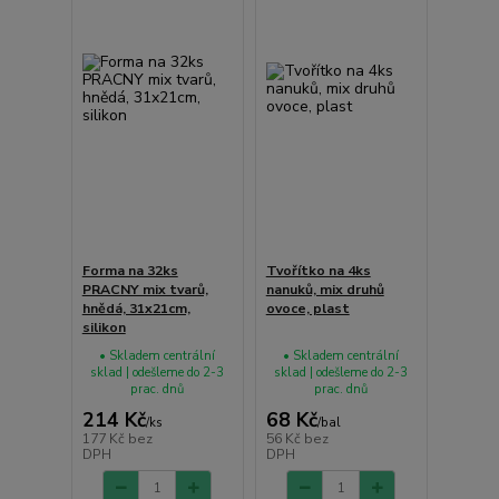
Forma na 32ks
Tvořítko na 4ks
PRACNY mix tvarů,
nanuků, mix druhů
hnědá, 31x21cm,
ovoce, plast
silikon
• Skladem centrální
• Skladem centrální
sklad | odešleme do 2-3
sklad | odešleme do 2-3
prac. dnů
prac. dnů
214 Kč
68 Kč
/
ks
/
bal
177 Kč
bez
56 Kč
bez
DPH
DPH