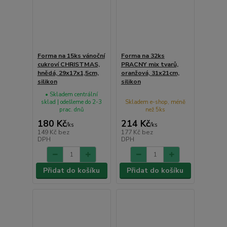
Forma na 15ks vánoční
Forma na 32ks
cukroví CHRISTMAS,
PRACNY mix tvarů,
hnědá, 29x17x1,5cm,
oranžová, 31x21cm,
silikon
silikon
• Skladem centrální
sklad | odešleme do 2-3
Skladem e-shop, méně
prac. dnů
než 5ks
180 Kč
214 Kč
/
ks
/
ks
149 Kč
bez
177 Kč
bez
DPH
DPH
Přidat do košíku
Přidat do košíku