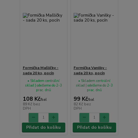
Formička Mašličky -
Formička Vanilky -
sada 20 ks, pocín
sada 20 ks, pocín
• Skladem centrální
• Skladem centrální
sklad | odešleme do 2-3
sklad | odešleme do 2-3
prac. dnů
prac. dnů
108 Kč
99 Kč
/
bal
/
bal
89 Kč
bez
82 Kč
bez
DPH
DPH
Přidat do košíku
Přidat do košíku