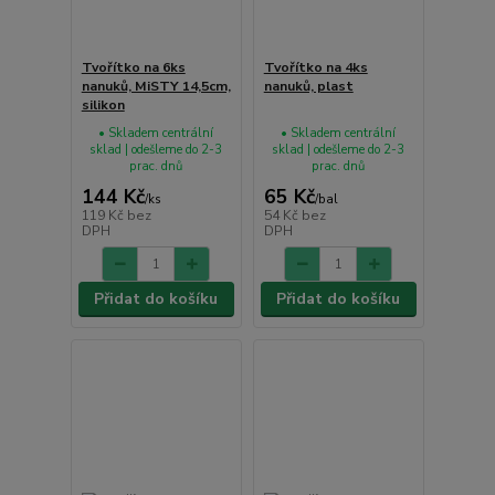
Tvořítko na 6ks
Tvořítko na 4ks
nanuků, MiSTY 14,5cm,
nanuků, plast
silikon
• Skladem centrální
• Skladem centrální
sklad | odešleme do 2-3
sklad | odešleme do 2-3
prac. dnů
prac. dnů
144 Kč
65 Kč
/
ks
/
bal
119 Kč
bez
54 Kč
bez
DPH
DPH
Přidat do košíku
Přidat do košíku