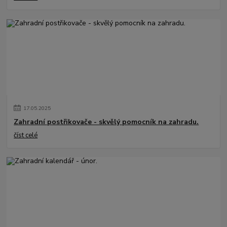
17
.
05
.
2025
Zahradní postřikovače - skvělý pomocník na zahradu.
číst celé