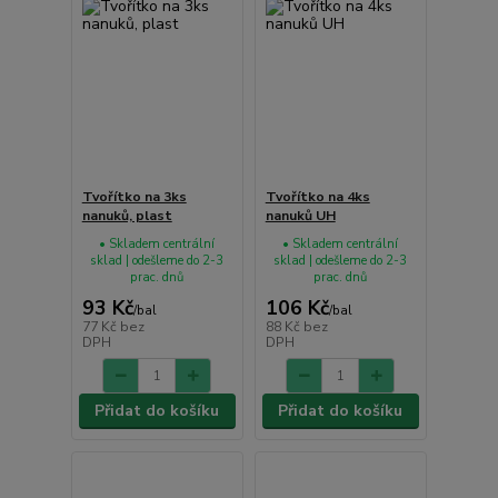
Tvořítko na 3ks
Tvořítko na 4ks
nanuků, plast
nanuků UH
• Skladem centrální
• Skladem centrální
sklad | odešleme do 2-3
sklad | odešleme do 2-3
prac. dnů
prac. dnů
93 Kč
106 Kč
/
bal
/
bal
77 Kč
bez
88 Kč
bez
DPH
DPH
Přidat do košíku
Přidat do košíku