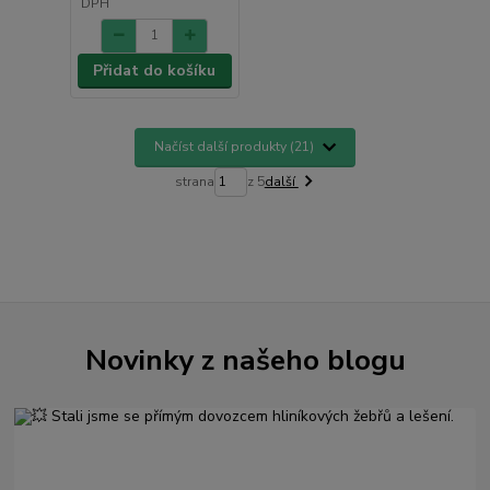
DPH
Přidat do košíku
Načíst další produkty (21)
strana
z 5
další
Novinky z našeho blogu