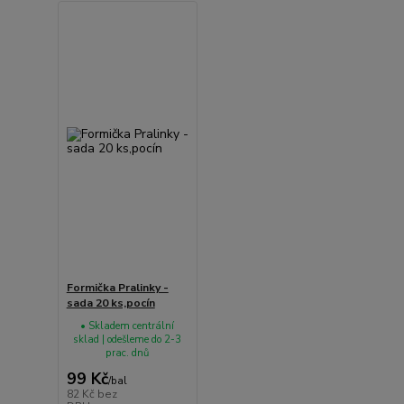
Formička Pralinky -
sada 20 ks,pocín
• Skladem centrální
sklad | odešleme do 2-3
prac. dnů
99 Kč
/
bal
82 Kč
bez