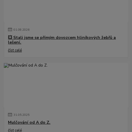
01
.
08
.
2026
💥 Stali jsme se přímým dovozcem hliníkových žebřů a
lešení.
číst celé
31
.
05
.
2025
Mulčování od A do Z.
číst celé