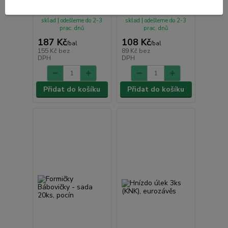
• Skladem centrální
• Skladem centrální
sklad | odešleme do 2-3
sklad | odešleme do 2-3
prac. dnů
prac. dnů
187 Kč
108 Kč
/
bal
/
bal
155 Kč
bez
89 Kč
bez
DPH
DPH
Přidat do košíku
Přidat do košíku