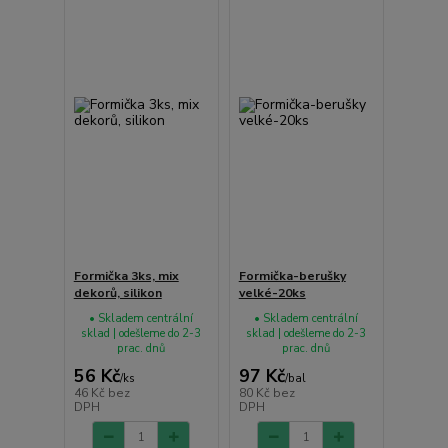
Formička 3ks, mix
Formička-berušky
dekorů, silikon
velké-20ks
• Skladem centrální
• Skladem centrální
sklad | odešleme do 2-3
sklad | odešleme do 2-3
prac. dnů
prac. dnů
56 Kč
97 Kč
/
ks
/
bal
46 Kč
bez
80 Kč
bez
DPH
DPH