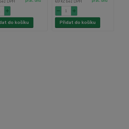
prac. dnů
prac. dnů
bez DPH
69 Kč
bez DPH
dat do košíku
Přidat do košíku