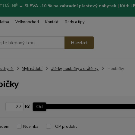
TUÁLNĚ
→
SLEVA -10 % na zahradní plastový nábytek | Kód: 
latba
Velkoobchod
Kontakt
Rady a tipy
Hledat
Kuchyně
Mytí nádobí
Utěrky, houbičky a drátěnky
Houbičky
ičky
Kč
Od
adem
Novinka
TOP produkt