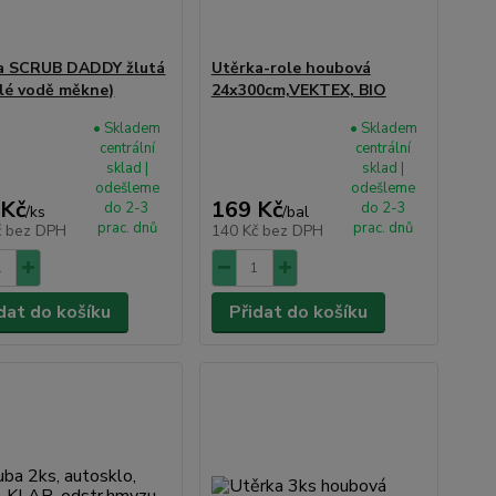
a SCRUB DADDY žlutá
Utěrka-role houbová
plé vodě měkne)
24x300cm,VEKTEX, BIO
• Skladem
• Skladem
centrální
centrální
sklad |
sklad |
odešleme
odešleme
 Kč
169 Kč
do 2-3
do 2-3
/
ks
/
bal
prac. dnů
prac. dnů
č
bez DPH
140 Kč
bez DPH
dat do košíku
Přidat do košíku