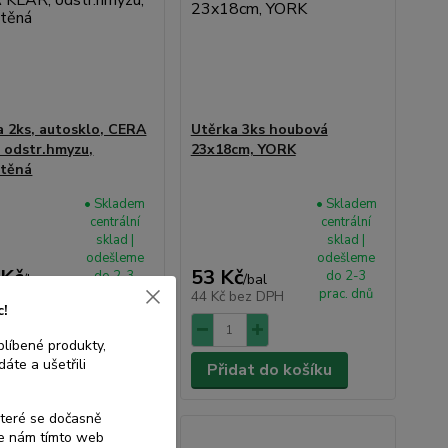
 2ks, autosklo, CERA
Utěrka 3ks houbová
 odstr.hmyzu,
23x18cm, YORK
štěná
• Skladem
• Skladem
centrální
centrální
sklad |
sklad |
odešleme
odešleme
 Kč
53 Kč
do 2-3
do 2-3
/
ks
/
bal
prac. dnů
prac. dnů
č
bez DPH
44 Kč
bez DPH
c!
blíbené produkty,
áte a ušetřili
dat do košíku
Přidat do košíku
které se dočasně
te nám tímto web