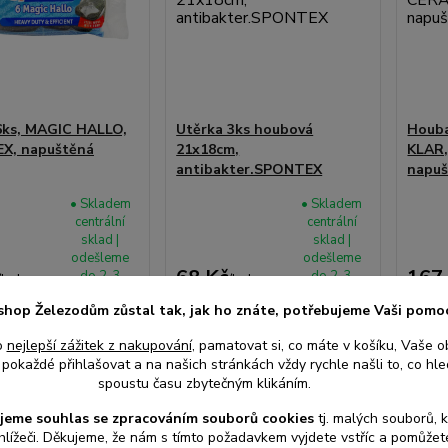
6ks, MAGIC HALLO,
Utěrka 3ks houbová
Houba
X, napuštěná
21x18cm,
KLAR,
antibakter.SPONTEX
napu
• Skladem
• Skladem
centrální
centrální
sklad |
sklad |
odešleme
odešleme
68 Kč
167
do 2-3
do 2-3
/
bal
/
bal
prac. dnů
prac. dnů
z DPH
56 Kč
bez DPH
138 K
shop Železodům zůstal tak, jak ho znáte, potřebujeme Vaši pomo
o
nejlepší zážitek z nakupování
, pamatovat si, co máte v košíku, Vaše o
pokaždé přihlašovat a na našich stránkách vždy rychle našli to, co hled
at do košíku
Přidat do košíku
Při
spoustu času zbytečným klikáním.
jeme souhlas s
e
zpracováním souborů cookies
t
j. malých souborů, 
hlížeči. Děkujeme, že nám s tímto požadavkem vyjdete vstříc a pomůže