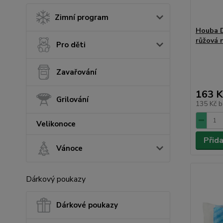
Zimní program
Houba 
růžová 
Pro děti
Zavařování
163 K
Grilování
135 Kč
b
Velikonoce
Přid
Vánoce
Dárkový poukazy
Dárkové poukazy