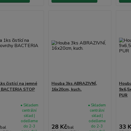
ks čistící na jemné
Houba 3ks ABRAZIVNÍ,
Houba
y BACTERIA STOP
16x20cm, kuch.
9x6,5
PUR
• Skladem
• Skladem
centrální
centrální
sklad |
sklad |
odešleme
odešleme
28 Kč
33 
do 2-3
do 2-3
/
bal
/
bal