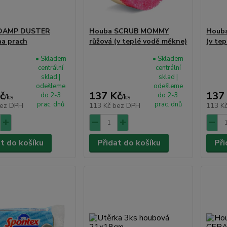
DAMP DUSTER
Houba SCRUB MOMMY
Houb
na prach
růžová (v teplé vodě měkne)
(v te
• Skladem
• Skladem
centrální
centrální
sklad |
sklad |
odešleme
odešleme
č
137 Kč
137
do 2-3
do 2-3
/
ks
/
ks
prac. dnů
prac. dnů
ez DPH
113 Kč
bez DPH
113 K
at do košíku
Přidat do košíku
Při