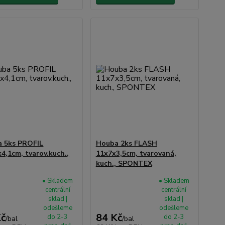
 5ks PROFIL
Houba 2ks FLASH
x4,1cm, tvarov.kuch.,
11x7x3,5cm, tvarovaná,
kuch., SPONTEX
• Skladem
• Skladem
centrální
centrální
sklad |
sklad |
odešleme
odešleme
Kč
84 Kč
do 2-3
do 2-3
/
bal
/
bal