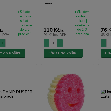
pěna
• Skladem
• Skladem
centrální
centrální
sklad |
sklad |
odešleme
odešleme
110 Kč
76 
do 2-3
do 2-3
/
ks
/
ks
prac. dnů
prac. dnů
z DPH
91 Kč
bez DPH
63 Kč
at do košíku
Přidat do košíku
Při