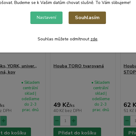
pšovat. Budeme se k Vašim datům chovat slušně. To Vám slibujeme!
Souhlasím
Nastavení
Souhlas můžete odmítnout
zde
.
ks, YORK, univer.,
Houba TORO tvarovaná
Houba
ná, kov
STOP
• Skladem
• Skladem
centrální
centrální
sklad |
sklad |
odešleme
odešleme
49 Kč
62 
do 2-3
do 2-3
/
ks
/
ks
prac. dnů
prac. dnů
z DPH
40 Kč
bez DPH
51 Kč
at do košíku
Přidat do košíku
Při