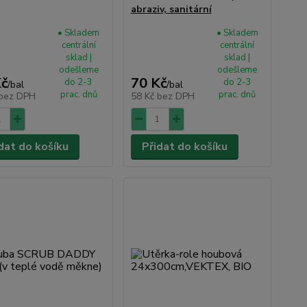
abraziv, sanitární
• Skladem
• Skladem
centrální
centrální
sklad |
sklad |
odešleme
odešleme
Kč
70 Kč
do 2-3
do 2-3
/
bal
/
bal
prac. dnů
prac. dnů
bez DPH
58 Kč
bez DPH
dat do košíku
Přidat do košíku