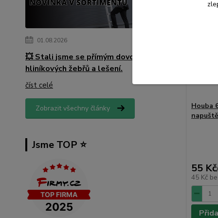
zle
01.08.2026
💥 Stali jsme se přímým dovozcem
hliníkových žebřů a lešení.
číst celé
Houba 6
Zobrazit všechny články
napuště
Jsme TOP ⭐️
55 Kč
45 Kč
be
Přid