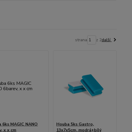
strana
z 2
další
a 6ks MAGIC NANO
Houba 5ks Gastro,
v, x x cm
13x7x5cm, modrá+bílý