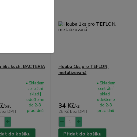
 5ks kuch. BACTERIA
Houba 1ks pro TEFLON,
metalizovaná
• Skladem
• Skladem
centrální
centrální
sklad |
sklad |
odešleme
odešleme
Kč
34 Kč
do 2-3
do 2-3
/
bal
/
ks
prac. dnů
prac. dnů
bez DPH
28 Kč
bez DPH
dat do košíku
Přidat do košíku