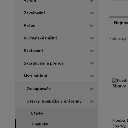
Vaření
Zavařování
Nejnov
Pečení
Kuchyňské náčiní
Zobrazuji 
Stolování
Skladování a přenos
Mytí nádobí
Odkapávače
Utěrky, houbičky a drátěnky
Utěrky
Houba 1
Houbičky
3barvy,