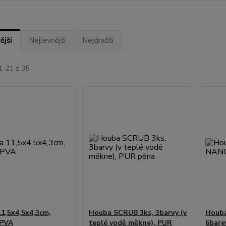
ější
Nejlevnější
Nejdražší
1-21 z 35
1,5x4,5x4,3cm,
Houba SCRUB 3ks, 3barvy (v
Houb
 PVA
teplé vodě měkne), PUR
6bare