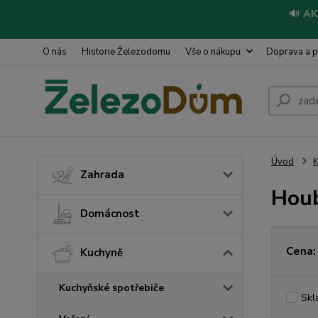
🔊
AK
O nás
Historie Železodomu
Vše o nákupu
Doprava a p
Úvod
Zahrada
Houb
Domácnost
Cena:
Kuchyně
Kuchyňské spotřebiče
Skl