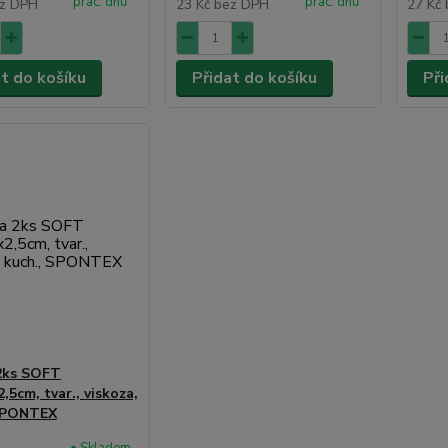
prac. dnů
prac. dnů
z DPH
23 Kč
bez DPH
27 Kč
at do košíku
Přidat do košíku
Při
2ks SOFT
,5cm, tvar., viskoza,
 SPONTEX
• Skladem