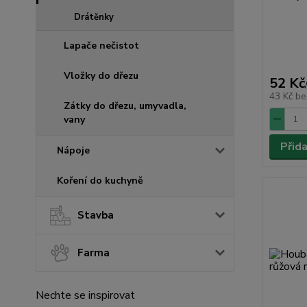
Drátěnky
Lapače nečistot
Vložky do dřezu
52 Kč
43 Kč
be
Zátky do dřezu, umyvadla,
vany
Přid
Nápoje
Koření do kuchyně
Stavba
Farma
Nechte se inspirovat