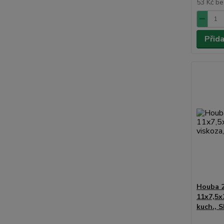
53 Kč
be
Přid
Houba 
11x7,5x2
kuch.,