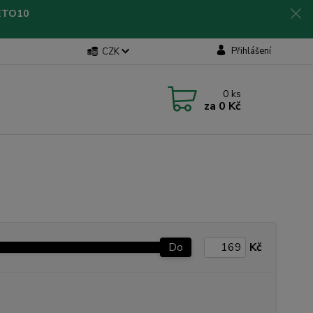
LETO10
Přihlášení
CZK
0
ks
za
0 Kč
Do
Kč