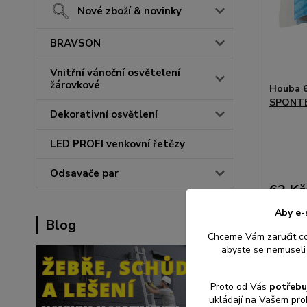
Nové zboží & novinky
BRAVSON
Vnitřní vánoční osvětelení
žárovkové
Houba 
SPONTE
Dekorativní osvětlení
LED PROFI venkovní řetězy
Odsavače par
62 Kč
51 Kč
be
Aby e-
Blog
Chceme Vám zaručit c
abyste se nemuseli 
Přid
Proto od Vás
potřebu
ukládají na Vašem pro