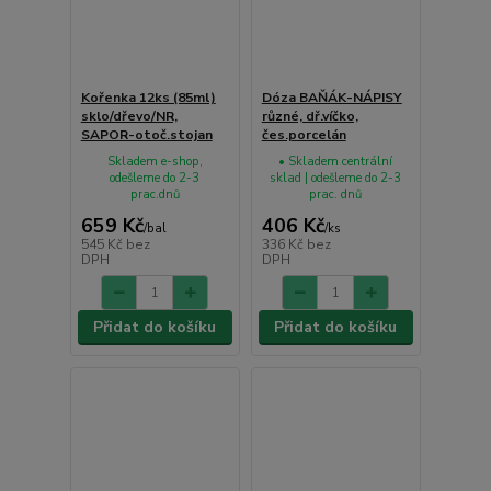
Kořenka 12ks (85ml)
Dóza BAŇÁK-NÁPISY
sklo/dřevo/NR,
různé, dř.víčko,
SAPOR-otoč.stojan
čes.porcelán
Skladem e-shop,
• Skladem centrální
odešleme do 2-3
sklad | odešleme do 2-3
prac.dnů
prac. dnů
659 Kč
406 Kč
/
bal
/
ks
545 Kč
bez
336 Kč
bez
DPH
DPH
Přidat do košíku
Přidat do košíku