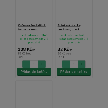
Kořenka šestidílná,
Slánka-kořenka,
barva mramor
cestovní, plast
• Skladem centrální
• Skladem centrální
sklad | odešleme do 2-3
sklad | odešleme do 2-3
prac. dnů
prac. dnů
108 Kč
32 Kč
/
ks
/
ks
89 Kč
bez
26 Kč
bez
DPH
DPH
Přidat do košíku
Přidat do košíku