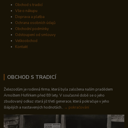
Obchod s tradicí
Vše o nákupu
Doprava a platba
Ochrana osobních údajů
Obchodní podmínky
Odstoupení od smlouvy
Velkoobchod
Kontakt
OBCHOD S TRADICÍ
Železodům je rodinná firma, která byla založena naším pradědem
Arnoštem Hofírkem před 89 lety. V současné době se o jeho
zbudovaný odkaz stará již třetí generace, která pokračuje v jeho
šlépějích a nastavených hodnotách..
→ pokračování