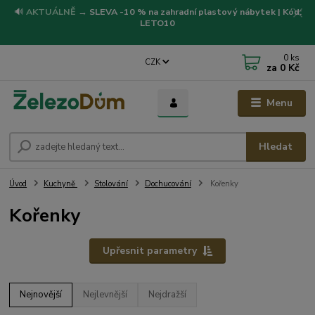
🔊
AKTUÁLNĚ
→
SLEVA -10 % na zahradní plastový nábytek | Kód:
LETO10
0
ks
CZK
za
0 Kč
Menu
Hledat
Úvod
Kuchyně
Stolování
Dochucování
Kořenky
Kořenky
Upřesnit parametry
Nejnovější
Nejlevnější
Nejdražší