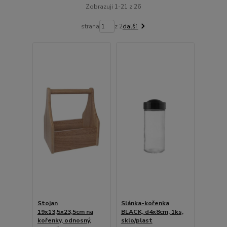
Zobrazuji 1-21 z 26
strana
z 2
další
Stojan
Slánka-kořenka
19x13,5x23,5cm na
BLACK, d4x8cm, 1ks,
kořenky, odnosný,
sklo/plast