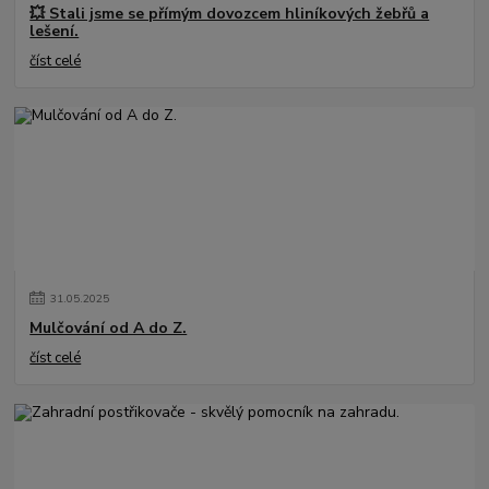
💥 Stali jsme se přímým dovozcem hliníkových žebřů a
lešení.
číst celé
31
.
05
.
2025
Mulčování od A do Z.
číst celé