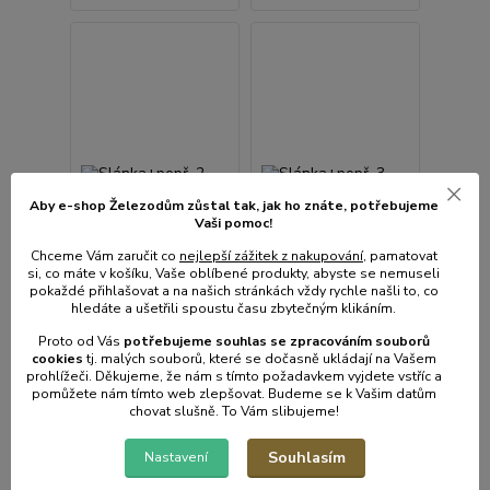
Aby e-shop Železodům zůstal tak, jak ho znáte, potřebujeme
Vaši pomoc!
Chceme Vám zaručit co
nejlepší zážitek z nakupování
, pamatovat
si, co máte v košíku, Vaše oblíbené produkty, abyste se nemuseli
pokaždé přihlašovat a na našich stránkách vždy rychle našli to, co
hledáte a ušetřili spoustu času zbytečným klikáním.
Proto od Vás
potřebujeme souhlas s
e
zpracováním souborů
cookies
t
j. malých souborů, které se dočasně ukládají na Vašem
Slánka+pepř. 2-dílná,
Slánka+pepř. 3-dílná,
prohlížeči. Děkujeme, že nám s tímto požadavkem vyjdete vstříc a
4x4x9cm,sklo+NR
stojánek,sklo+NR
pomůžete nám tímto web zlepšovat. Budeme se k Vašim datům
chovat slušně. To Vám slibujeme!
• Skladem centrální
• Skladem centrální
sklad | odešleme do 2-3
sklad | odešleme do 2-3
prac. dnů
prac. dnů
Souhlasím
Nastavení
77 Kč
208 Kč
/
bal
/
bal