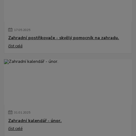
17
.
05
.
2025
Zahradní postřikovače - skvělý pomocník na zahradu.
číst celé
31
.
01
.
2025
Zahradní kalendář - únor.
číst celé