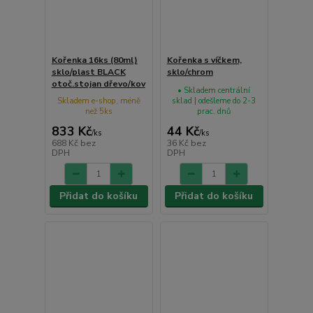
Kořenka 16ks (80ml)
Kořenka s víčkem,
sklo/plast BLACK
sklo/chrom
otoč.stojan dřevo/kov
• Skladem centrální
Skladem e-shop, méně
sklad | odešleme do 2-3
než 5ks
prac. dnů
833 Kč
44 Kč
/
ks
/
ks
688 Kč
bez
36 Kč
bez
DPH
DPH
Přidat do košíku
Přidat do košíku