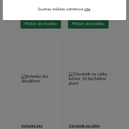
64 Kč
bez
172 Kč
bez
DPH
DPH
Souhlas můžete odmítnout
zde
.
Přidat do košíku
Přidat do košíku
Kořenka 1ks
Zásobník na sáčky