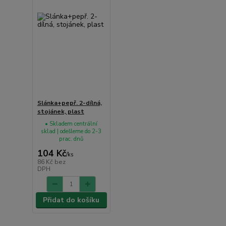
Slánka+pepř. 2-dílná,
stojánek, plast
• Skladem centrální
sklad | odešleme do 2-3
prac. dnů
104 Kč
/
ks
86 Kč
bez
DPH
Přidat do košíku