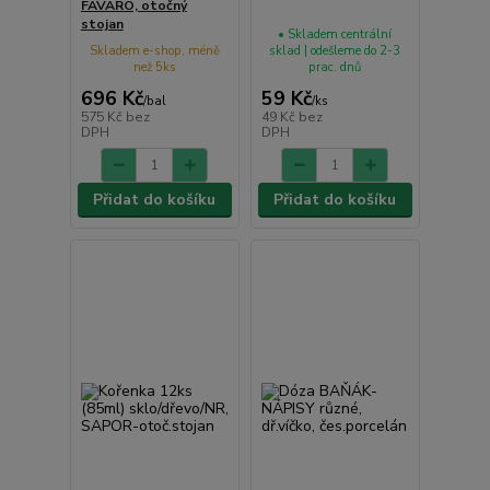
FAVARO, otočný
stojan
• Skladem centrální
Skladem e-shop, méně
sklad | odešleme do 2-3
než 5ks
prac. dnů
696 Kč
59 Kč
/
bal
/
ks
575 Kč
bez
49 Kč
bez
DPH
DPH
Přidat do košíku
Přidat do košíku