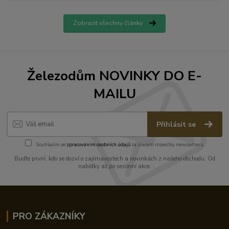
Zobrazit všechny články
Železodům NOVINKY DO E-
MAILU
Přihlásit se
Souhlasím se
zpracováním osobních údajů
za účelem rozesílky newsletteru.
Buďte první, kdo se dozví o zajímavostech a novinkách z našeho obchodu. Od
nabídky až po sezónní akce.
PRO ZÁKAZNÍKY