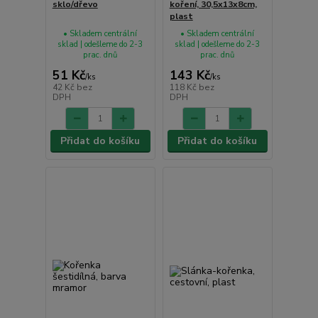
sklo/dřevo
koření, 30,5x13x8cm,
plast
• Skladem centrální
• Skladem centrální
sklad | odešleme do 2-3
sklad | odešleme do 2-3
prac. dnů
prac. dnů
51 Kč
143 Kč
/
ks
/
ks
42 Kč
bez
118 Kč
bez
DPH
DPH
Přidat do košíku
Přidat do košíku