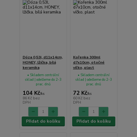
Dóza 0,53l, d11x14cm,
Kořenka 300ml
HONEY, lžička, bílá
d7x10cm, otočné
keramika
víčko, plast
• Skladem centrální
• Skladem centrální
sklad | odešleme do 2-3
sklad | odešleme do 2-3
prac. dnů
prac. dnů
104 Kč
72 Kč
/
ks
/
ks
86 Kč
bez
60 Kč
bez
DPH
DPH
Přidat do košíku
Přidat do košíku