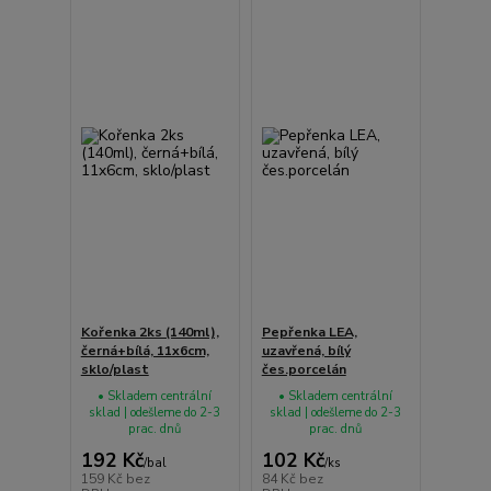
Kořenka 2ks (140ml),
Pepřenka LEA,
černá+bílá, 11x6cm,
uzavřená, bílý
sklo/plast
čes.porcelán
• Skladem centrální
• Skladem centrální
sklad | odešleme do 2-3
sklad | odešleme do 2-3
prac. dnů
prac. dnů
192 Kč
102 Kč
/
bal
/
ks
159 Kč
bez
84 Kč
bez