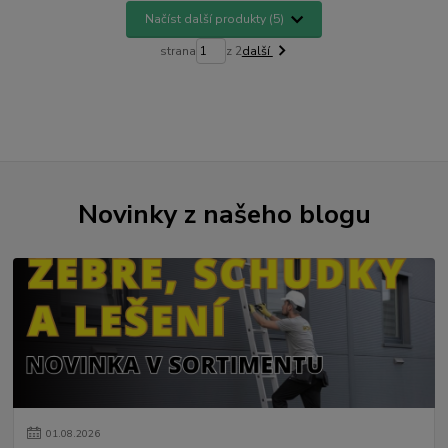
Načíst další produkty (5)
strana
z 2
další
Novinky z našeho blogu
01
.
08
.
2026