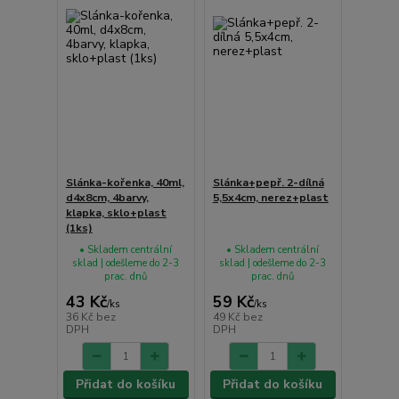
Slánka-kořenka, 40ml,
Slánka+pepř. 2-dílná
d4x8cm, 4barvy,
5,5x4cm, nerez+plast
klapka, sklo+plast
(1ks)
• Skladem centrální
• Skladem centrální
sklad | odešleme do 2-3
sklad | odešleme do 2-3
prac. dnů
prac. dnů
43 Kč
59 Kč
/
ks
/
ks
36 Kč
bez
49 Kč
bez
DPH
DPH
Přidat do košíku
Přidat do košíku