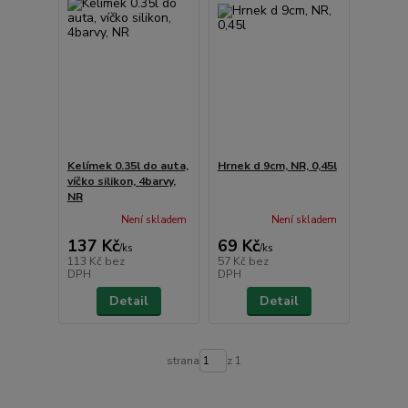
Kelímek 0.35l do auta,
Hrnek d 9cm, NR, 0,45l
víčko silikon, 4barvy,
NR
Není skladem
Není skladem
137 Kč
69 Kč
/
ks
/
ks
113 Kč
bez
57 Kč
bez
DPH
DPH
Detail
Detail
strana
z 1