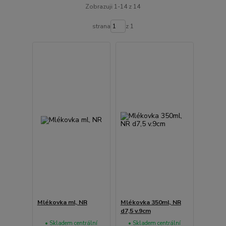
Zobrazuji 1-14 z 14
strana
z 1
Mlékovka ml, NR
Mlékovka 350ml, NR
d7,5 v.9cm
• Skladem centrální
• Skladem centrální