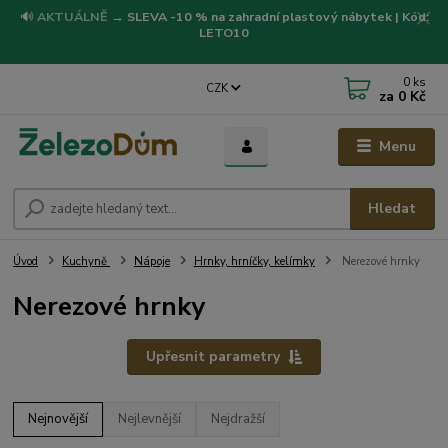
🔊
AKTUÁLNĚ
→
SLEVA -10 % na zahradní plastový nábytek | Kód:
LETO10
0
ks
CZK
za
0 Kč
Menu
Hledat
Úvod
Kuchyně
Nápoje
Hrnky, hrníčky, kelímky
Nerezové hrnky
Nerezové hrnky
Upřesnit parametry
Nejnovější
Nejlevnější
Nejdražší