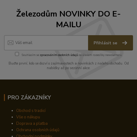
Železodům NOVINKY DO E-
MAILU
Přihlásit se
Souhlasím se
zpracováním osobních údajů
za účelem rozesílky newsletteru.
Buďte první, kdo se dozví o zajímavostech a novinkách z našeho obchodu. Od
nabídky až po sezónní akce.
PRO ZÁKAZNÍKY
Obchod s tradicí
Vše o nákupu
Doprava a platba
Ochrana osobních údajů
Obchodní podmínky