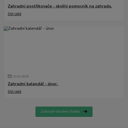
Zahradní postřikovače - skvělý pomocník na zahradu.
číst celé
31
.
01
.
2025
Zahradní kalendář - únor.
číst celé
Zobrazit všechny články