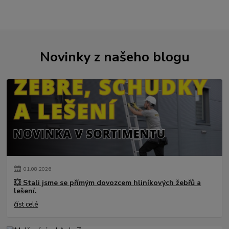
Novinky z našeho blogu
01
.
08
.
2026
💥 Stali jsme se přímým dovozcem hliníkových žebřů a
lešení.
číst celé