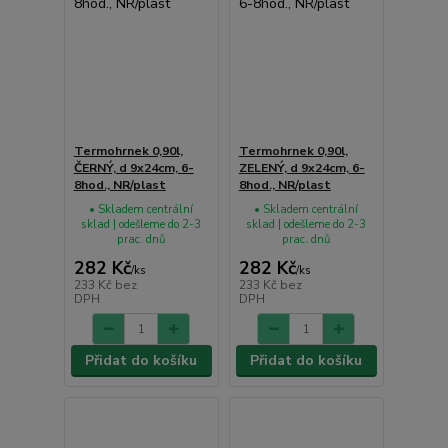
Termohrnek 0,90l,
Termohrnek 0,90l,
ČERNÝ, d 9x24cm, 6-
ZELENÝ, d 9x24cm, 6-
8hod., NR/plast
8hod., NR/plast
• Skladem centrální
• Skladem centrální
sklad | odešleme do 2-3
sklad | odešleme do 2-3
prac. dnů
prac. dnů
282 Kč
282 Kč
/
ks
/
ks
233 Kč
bez
233 Kč
bez
DPH
DPH
Přidat do košíku
Přidat do košíku