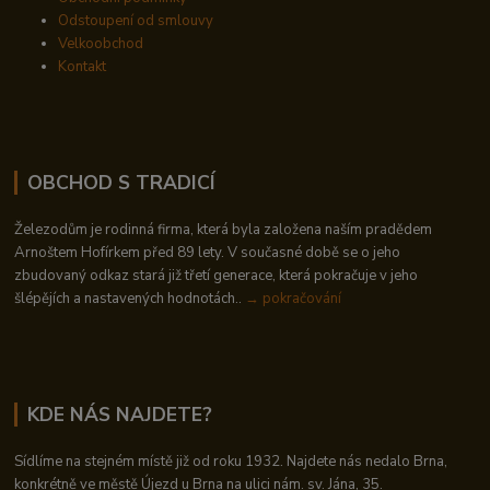
Odstoupení od smlouvy
Velkoobchod
Kontakt
OBCHOD S TRADICÍ
Železodům je rodinná firma, která byla založena naším pradědem
Arnoštem Hofírkem před 89 lety. V současné době se o jeho
zbudovaný odkaz stará již třetí generace, která pokračuje v jeho
šlépějích a nastavených hodnotách..
→ pokračování
KDE NÁS NAJDETE?
Sídlíme na stejném místě již od roku 1932. Najdete nás nedalo Brna,
konkrétně ve městě Újezd u Brna na ulici nám. sv. Jána, 35.