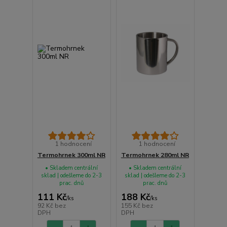
1 hodnocení
1 hodnocení
Termohrnek 300ml NR
Termohrnek 280ml NR
• Skladem centrální
• Skladem centrální
sklad | odešleme do 2-3
sklad | odešleme do 2-3
prac. dnů
prac. dnů
111 Kč
188 Kč
/
ks
/
ks
92 Kč
bez
155 Kč
bez
DPH
DPH