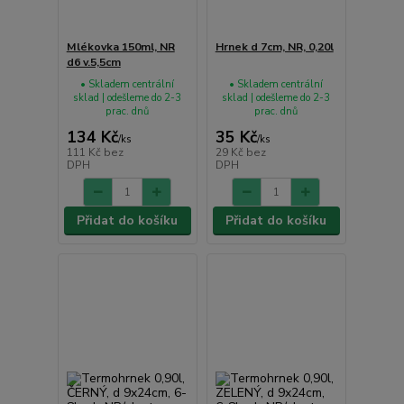
Mlékovka 150ml, NR
Hrnek d 7cm, NR, 0,20l
d6 v.5,5cm
• Skladem centrální
• Skladem centrální
sklad | odešleme do 2-3
sklad | odešleme do 2-3
prac. dnů
prac. dnů
134 Kč
35 Kč
/
ks
/
ks
111 Kč
bez
29 Kč
bez
DPH
DPH
Přidat do košíku
Přidat do košíku