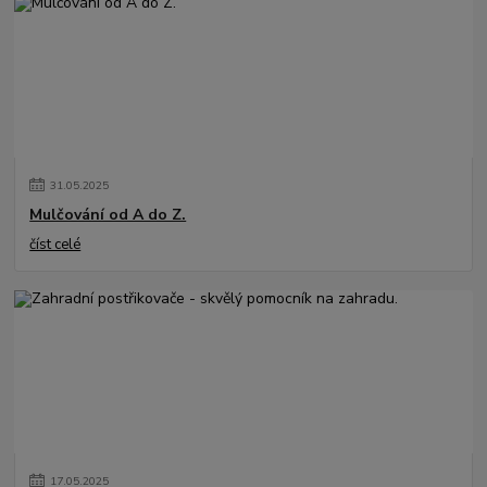
31
.
05
.
2025
Mulčování od A do Z.
číst celé
17
.
05
.
2025