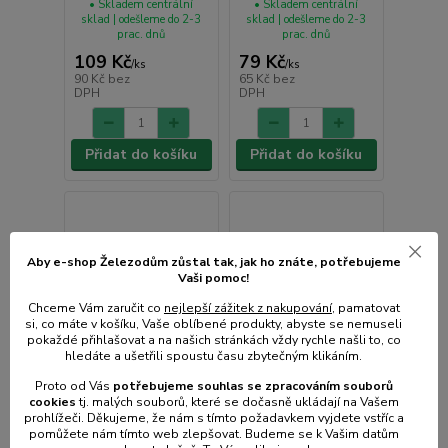
• Skladem centrální
• Skladem centrální
sklad | odešleme do 2-3
sklad | odešleme do 2-3
prac. dnů
prac. dnů
109 Kč
79 Kč
/
ks
/
ks
90 Kč
bez
65 Kč
bez
DPH
DPH
Přidat do košíku
Přidat do košíku
Aby e-shop Železodům zůstal tak, jak ho znáte, potřebujeme
Vaši pomoc!
Chceme Vám zaručit co
nejlepší zážitek z nakupování
, pamatovat
si, co máte v košíku, Vaše oblíbené produkty, abyste se nemuseli
pokaždé přihlašovat a na našich stránkách vždy rychle našli to, co
hledáte a ušetřili spoustu času zbytečným klikáním.
Proto od Vás
potřebujeme souhlas s
e
zpracováním souborů
cookies
t
j. malých souborů, které se dočasně ukládají na Vašem
prohlížeči. Děkujeme, že nám s tímto požadavkem vyjdete vstříc a
pomůžete nám tímto web zlepšovat. Budeme se k Vašim datům