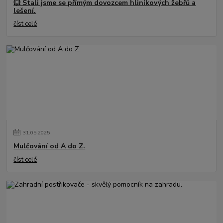
💥 Stali jsme se přímým dovozcem hliníkových žebřů a
lešení.
číst celé
31
.
05
.
2025
Mulčování od A do Z.
číst celé