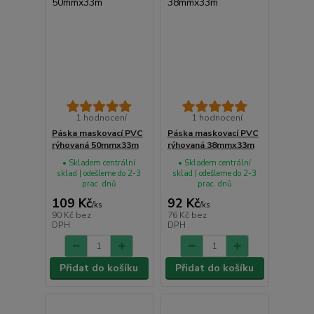
1 hodnocení
1 hodnocení
Páska maskovací PVC
Páska maskovací PVC
rýhovaná 50mmx33m
rýhovaná 38mmx33m
• Skladem centrální
• Skladem centrální
sklad | odešleme do 2-3
sklad | odešleme do 2-3
prac. dnů
prac. dnů
109 Kč
92 Kč
/
ks
/
ks
90 Kč
bez
76 Kč
bez
DPH
DPH
Přidat do košíku
Přidat do košíku