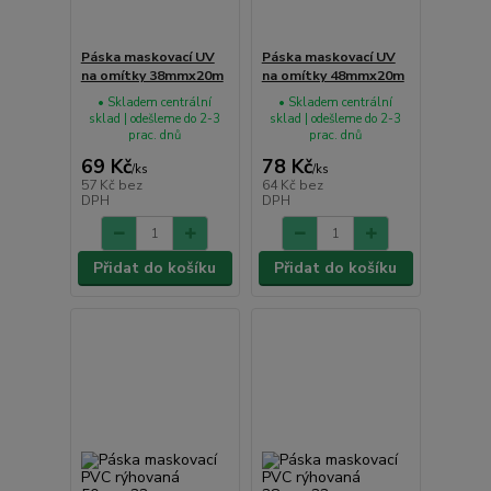
Páska maskovací UV
Páska maskovací UV
na omítky 38mmx20m
na omítky 48mmx20m
• Skladem centrální
• Skladem centrální
sklad | odešleme do 2-3
sklad | odešleme do 2-3
prac. dnů
prac. dnů
69 Kč
78 Kč
/
ks
/
ks
57 Kč
bez
64 Kč
bez
DPH
DPH
Přidat do košíku
Přidat do košíku