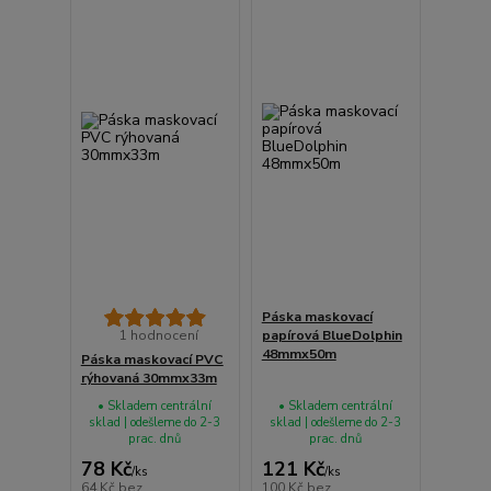
Páska maskovací
1 hodnocení
papírová BlueDolphin
48mmx50m
Páska maskovací PVC
rýhovaná 30mmx33m
• Skladem centrální
• Skladem centrální
sklad | odešleme do 2-3
sklad | odešleme do 2-3
prac. dnů
prac. dnů
78 Kč
121 Kč
/
ks
/
ks
64 Kč
bez
100 Kč
bez