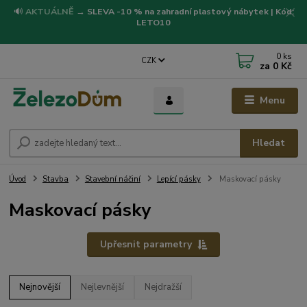
🔊
AKTUÁLNĚ
→
SLEVA -10 % na zahradní plastový nábytek | Kód:
LETO10
0
ks
CZK
za
0 Kč
Menu
Hledat
Úvod
Stavba
Stavební náčiní
Lepící pásky
Maskovací pásky
Maskovací pásky
Upřesnit parametry
Nejnovější
Nejlevnější
Nejdražší