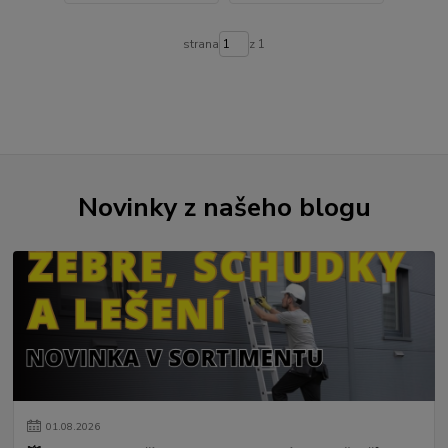
strana
z 1
Novinky z našeho blogu
01
.
08
.
2026