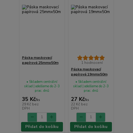
Páska maskovací
papírová 25mmx50m
1 hodnocení
Páska maskovací
papírová 19mmx50m
• Skladem centrální
• Skladem centrální
sklad | odešleme do 2-3
sklad | odešleme do 2-3
prac. dnů
prac. dnů
35 Kč
27 Kč
/
ks
/
ks
29 Kč
bez
22 Kč
bez
DPH
DPH
Přidat do košíku
Přidat do košíku