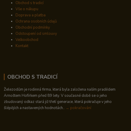
Obchod s tradicí
Vše o nákupu
Doprava a platba
Ochrana osobních údajů
Obchodní podmínky
Odstoupení od smlouvy
Velkoobchod
Kontakt
OBCHOD S TRADICÍ
Železodům je rodinná firma, která byla založena naším pradědem
Arnoštem Hofírkem před 89 lety. V současné době se o jeho
zbudovaný odkaz stará již třetí generace, která pokračuje v jeho
šlépějích a nastavených hodnotách..
→ pokračování