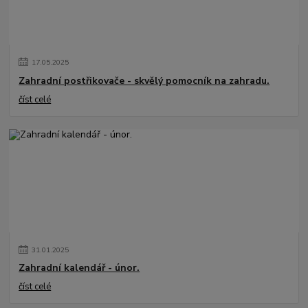
17
.
05
.
2025
Zahradní postřikovače - skvělý pomocník na zahradu.
číst celé
31
.
01
.
2025
Zahradní kalendář - únor.
číst celé