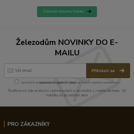
Zobrazit všechny články
Železodům NOVINKY DO E-
MAILU
Přihlásit se
Souhlasím se
zpracováním osobních údajů
za účelem rozesílky newsletteru.
Buďte první, kdo se dozví o zajímavostech a novinkách z našeho obchodu. Od
nabídky až po sezónní akce.
PRO ZÁKAZNÍKY