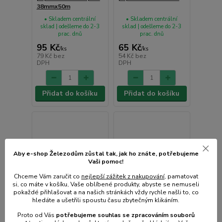
38mmx50m
• Skladem centrální
• Skladem centrální
sklad | odešleme do 2-3
sklad | odešleme do 2-3
prac. dnů
prac. dnů
95 Kč
65 Kč
/
ks
/
ks
79 Kč
bez
54 Kč
bez
DPH
DPH
Přidat do košíku
Přidat do košíku
Aby e-shop Železodům zůstal tak, jak ho znáte, potřebujeme
Vaši pomoc!
Chceme Vám zaručit co
nejlepší zážitek z nakupování
, pamatovat
si, co máte v košíku, Vaše oblíbené produkty, abyste se nemuseli
pokaždé přihlašovat a na našich stránkách vždy rychle našli to, co
hledáte a ušetřili spoustu času zbytečným klikáním.
Proto od Vás
potřebujeme souhlas s
e
zpracováním souborů