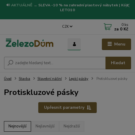
🔊
AKTUÁLNĚ
→
SLEVA -10 % na zahradní plastový nábytek | Kód:
LETO10
0
ks
CZK
za
0 Kč
Menu
Hledat
Úvod
Stavba
Stavební náčiní
Lepící pásky
Protiskluzové pásky
Protiskluzové pásky
Upřesnit parametry
Nejnovější
Nejlevnější
Nejdražší