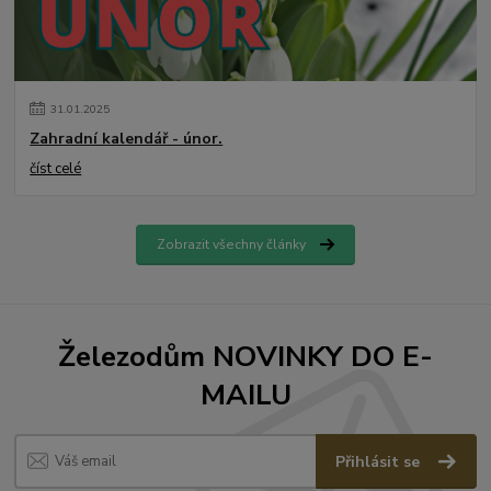
31
.
01
.
2025
Zahradní kalendář - únor.
číst celé
Zobrazit všechny články
Železodům NOVINKY DO E-
MAILU
Přihlásit se