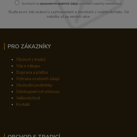
Souhlasím se
zpracováním osobních údajů
za účelem rozesílky newsletteru.
Buďte první, kdo se dozví o zajímavostech a novinkách z našeho obchodu. Od
nabídky až po sezónní akce.
PRO ZÁKAZNÍKY
Obchod s tradicí
Vše o nákupu
Doprava a platba
Ochrana osobních údajů
Obchodní podmínky
Odstoupení od smlouvy
Velkoobchod
Kontakt
OBCHOD S TRADICÍ