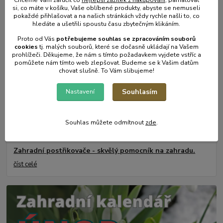
31
.
05
.
2025
si, co máte v košíku, Vaše oblíbené produkty, abyste se nemuseli
Mulčování od A do Z.
pokaždé přihlašovat a na našich stránkách vždy rychle našli to, co
hledáte a ušetřili spoustu času zbytečným klikáním.
číst celé
Proto od Vás
potřebujeme souhlas s
e
zpracováním souborů
cookies
t
j. malých souborů, které se dočasně ukládají na Vašem
prohlížeči. Děkujeme, že nám s tímto požadavkem vyjdete vstříc a
pomůžete nám tímto web zlepšovat. Budeme se k Vašim datům
chovat slušně. To Vám slibujeme!
Souhlasím
Nastavení
Souhlas můžete odmítnout
zde
.
17
.
05
.
2025
Zahradní postřikovače - skvělý pomocník na zahradu.
číst celé