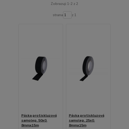
Zobrazuji 1-2 z 2
strana
z 1
Páska protiskluzová
Páska protiskluzová
samolep. 50x0.
samolep. 25x0.
8mmx15m
8mmx15m