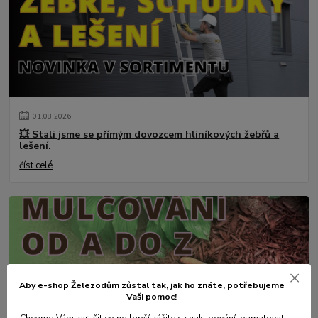
01
.
08
.
2026
💥 Stali jsme se přímým dovozcem hliníkových žebřů a
lešení.
číst celé
Aby e-shop Železodům zůstal tak, jak ho znáte, potřebujeme
Vaši pomoc!
Chceme Vám zaručit co
nejlepší zážitek z nakupování
, pamatovat