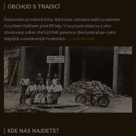
OBCHOD S TRADICÍ
Železodům je rodinná firma, která byla založena naším pradědem
Arnoštem Hofírkem před 89 lety. V současné době se o jeho
zbudovaný odkaz stará již třetí generace, která pokračuje v jeho
šlépějích a nastavených hodnotách..
→ pokračování
KDE NÁS NAJDETE?