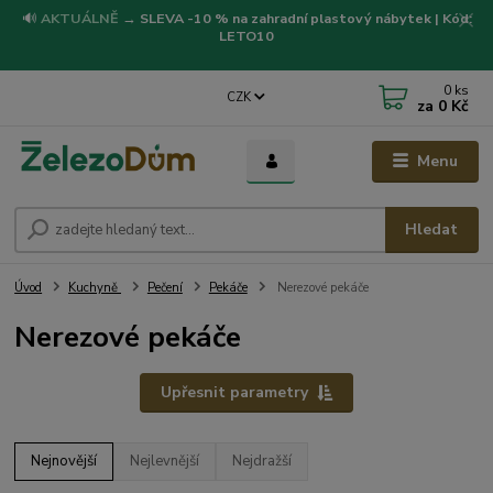
🔊
AKTUÁLNĚ
→
SLEVA -10 % na zahradní plastový nábytek | Kód:
LETO10
0
ks
CZK
za
0 Kč
Menu
Hledat
Úvod
Kuchyně
Pečení
Pekáče
Nerezové pekáče
Nerezové pekáče
Upřesnit parametry
Nejnovější
Nejlevnější
Nejdražší