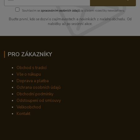
Souhlasím se
zpracováním osobních údajů
za účelem rozesílky newsletteru.
Buďte první, kdo se dozví o zajímavostech a novinkách z našeho obchodu. Od
nabídky až po sezónní akce.
PRO ZÁKAZNÍKY
Obchod s tradicí
Vše o nákupu
Doprava a platba
Ochrana osobních údajů
Obchodní podmínky
Odstoupení od smlouvy
Velkoobchod
Kontakt