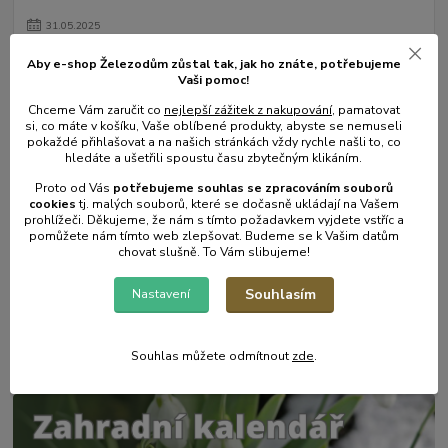
31
.
05
.
2025
Mulčování od A do Z.
Aby e-shop Železodům zůstal tak, jak ho znáte, potřebujeme
číst celé
Vaši pomoc!
Chceme Vám zaručit co
nejlepší zážitek z nakupování
, pamatovat
si, co máte v košíku, Vaše oblíbené produkty, abyste se nemuseli
pokaždé přihlašovat a na našich stránkách vždy rychle našli to, co
hledáte a ušetřili spoustu času zbytečným klikáním.
Proto od Vás
potřebujeme souhlas s
e
zpracováním souborů
cookies
t
j. malých souborů, které se dočasně ukládají na Vašem
prohlížeči. Děkujeme, že nám s tímto požadavkem vyjdete vstříc a
pomůžete nám tímto web zlepšovat. Budeme se k Vašim datům
chovat slušně. To Vám slibujeme!
Souhlasím
Nastavení
17
.
05
.
2025
Zahradní postřikovače - skvělý pomocník na zahradu.
číst celé
Souhlas můžete odmítnout
zde
.