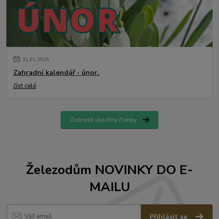
31
.
01
.
2025
Zahradní kalendář - únor.
číst celé
Zobrazit všechny články
Železodům NOVINKY DO E-
MAILU
Přihlásit se