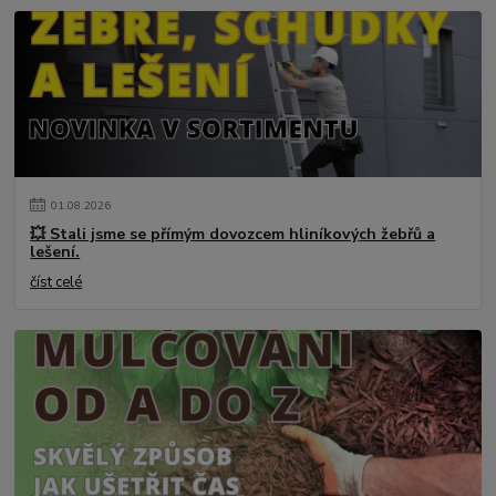
01
.
08
.
2026
💥 Stali jsme se přímým dovozcem hliníkových žebřů a
lešení.
číst celé