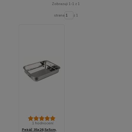
Zobrazuji 1-1 z 1
strana
z 1
1 hodnocení
Pekáč 35x26,5x5cm,