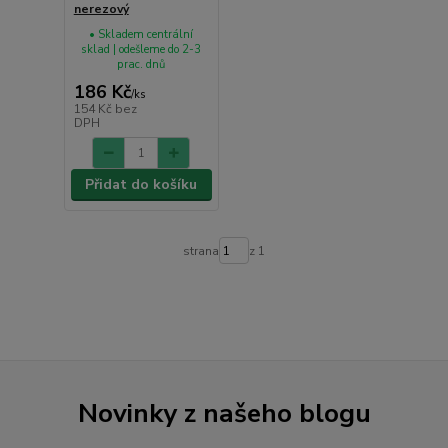
nerezový
• Skladem centrální
sklad | odešleme do 2-3
prac. dnů
186 Kč
/
ks
154 Kč
bez
DPH
Přidat do košíku
strana
z 1
Novinky z našeho blogu