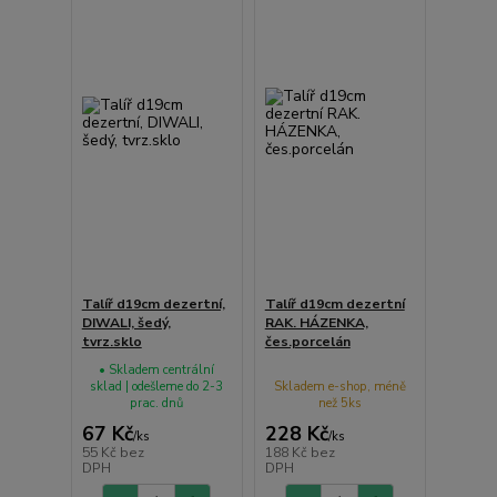
Talíř d19cm dezertní,
Talíř d19cm dezertní
DIWALI, šedý,
RAK. HÁZENKA,
tvrz.sklo
čes.porcelán
• Skladem centrální
sklad | odešleme do 2-3
Skladem e-shop, méně
prac. dnů
než 5ks
67 Kč
228 Kč
/
ks
/
ks
55 Kč
bez
188 Kč
bez
DPH
DPH