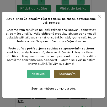
Přidat do košíku
Přidat do košíku
Aby e-shop Železodům zůstal tak, jak ho znáte, potřebujeme
Vaši pomoc!
Chceme Vám zaručit co
nejlepší zážitek z nakupování
, pamatovat
si, co máte v košíku, Vaše oblíbené produkty, abyste se nemuseli
pokaždé přihlašovat a na našich stránkách vždy rychle našli to, co
hledáte a ušetřili spoustu času zbytečným klikáním.
Proto od Vás
potřebujeme souhlas s
e
zpracováním souborů
cookies
t
j. malých souborů, které se dočasně ukládají na Vašem
prohlížeči. Děkujeme, že nám s tímto požadavkem vyjdete vstříc a
pomůžete nám tímto web zlepšovat. Budeme se k Vašim datům
chovat slušně. To Vám slibujeme!
Souhlasím
Nastavení
Souhlas můžete odmítnout
zde
.
Talíř d20cm dezertní
Talíř d14,5cm
EBRO bílý, opál.sklo
dezertní, plast (1ks)
1/21