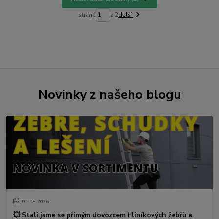
strana
z 2
další
Novinky z našeho blogu
01
.
08
.
2026
💥 Stali jsme se přímým dovozcem hliníkových žebřů a