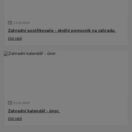
17
.
05
.
2025
Zahradní postřikovače - skvělý pomocník na zahradu.
číst celé
31
.
01
.
2025
Zahradní kalendář - únor.
číst celé