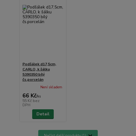
Podšálek d17,5cm,
CARLO, k šálku
5390350 bílý
čs.porcelán
Není skladem
66 Kč
/
ks
55 Kč
bez
DPH
Detail
Načíst další produkty (1)