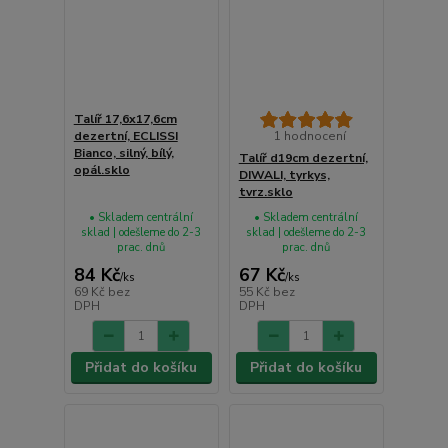
Talíř 17,6x17,6cm
dezertní, ECLISSI
1 hodnocení
Bianco, silný, bílý,
Talíř d19cm dezertní,
opál.sklo
DIWALI, tyrkys,
tvrz.sklo
• Skladem centrální
• Skladem centrální
sklad | odešleme do 2-3
sklad | odešleme do 2-3
prac. dnů
prac. dnů
84 Kč
67 Kč
/
ks
/
ks
69 Kč
bez
55 Kč
bez
DPH
DPH
Přidat do košíku
Přidat do košíku