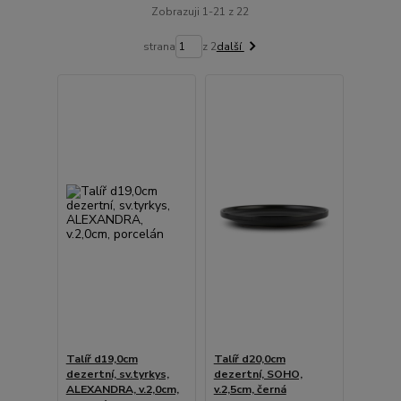
Zobrazuji 1-21 z 22
strana
z 2
další
Talíř d19,0cm
Talíř d20,0cm
dezertní, sv.tyrkys,
dezertní, SOHO,
ALEXANDRA, v.2,0cm,
v.2,5cm, černá