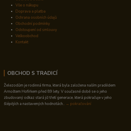
Vše o nákupu
Doprava a platba
Ochrana osobních údajů
Obchodní podmínky
Odstoupení od smlouvy
Velkoobchod
Kontakt
OBCHOD S TRADICÍ
Železodům je rodinná firma, která byla založena naším pradědem
Arnoštem Hofírkem před 89 lety. V současné době se o jeho
zbudovaný odkaz stará již třetí generace, která pokračuje v jeho
šlépějích a nastavených hodnotách..
→ pokračování