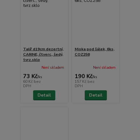
Talíř d19cm dezertní,
Miska pod šálek, 6ks,
CARINE, čtverc., šedý,
COZ258
tvrz.sklo
Není skladem
Není skladem
73 Kč
190 Kč
/
ks
/
ks
60 Kč
bez
157 Kč
bez
DPH
DPH
Detail
Detail