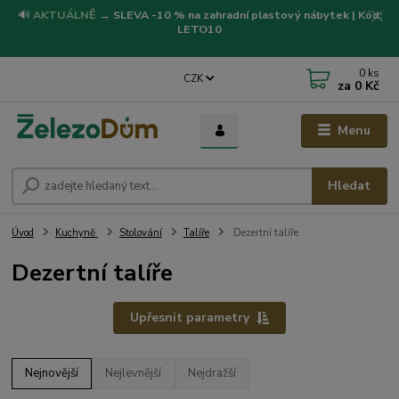
🔊
AKTUÁLNĚ
→
SLEVA -10 % na zahradní plastový nábytek | Kód:
LETO10
0
ks
CZK
za
0 Kč
Menu
Hledat
Úvod
Kuchyně
Stolování
Talíře
Dezertní talíře
Dezertní talíře
Upřesnit parametry
Nejnovější
Nejlevnější
Nejdražší