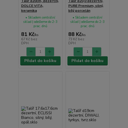
Talíř d20cm, dezertní,
Talíř d20,0 dezertní,
DOLCE VITA,
PURE Premium, silný,
keramika
bílý porcelán
• Skladem centrální
• Skladem centrální
sklad | odešleme do 2-3
sklad | odešleme do 2-3
prac. dnů
prac. dnů
81 Kč
88 Kč
/
ks
/
ks
67 Kč
bez
73 Kč
bez
DPH
DPH
Přidat do košíku
Přidat do košíku