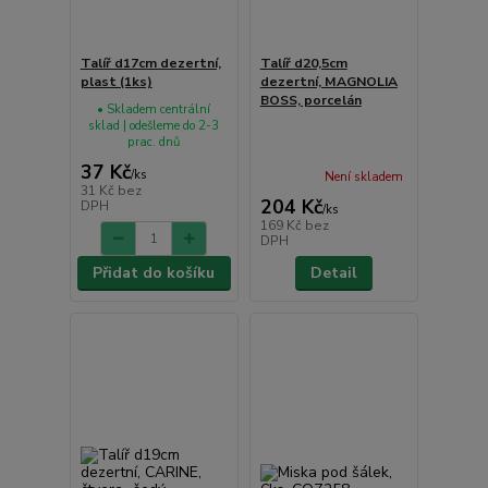
Talíř d17cm dezertní,
Talíř d20,5cm
plast (1ks)
dezertní, MAGNOLIA
BOSS, porcelán
• Skladem centrální
sklad | odešleme do 2-3
prac. dnů
37 Kč
/
ks
Není skladem
31 Kč
bez
204 Kč
DPH
/
ks
169 Kč
bez
DPH
Přidat do košíku
Detail