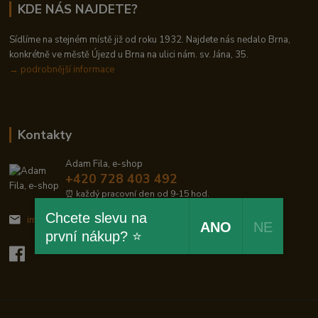
KDE NÁS NAJDETE?
Sídlíme na stejném místě již od roku 1932. Najdete nás nedalo Brna,
konkrétně ve městě Újezd u Brna na ulici nám. sv. Jána, 35.
→
podrobnější informace
Kontakty
Adam Fila, e-shop
+420 728 403 492
⏰ každý pracovní den od 9-15 hod.
Chcete slevu na
info@zelezodum.cz
ANO
NE
první nákup? ⭐