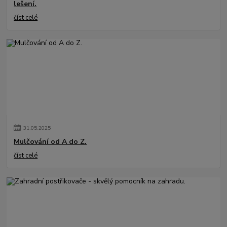
lešení.
číst celé
31
.
05
.
2025
Mulčování od A do Z.
číst celé