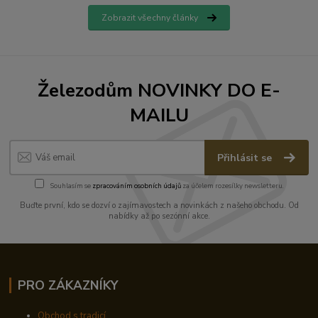
Zobrazit všechny články
Železodům NOVINKY DO E-
MAILU
Přihlásit se
Souhlasím se
zpracováním osobních údajů
za účelem rozesílky newsletteru.
Buďte první, kdo se dozví o zajímavostech a novinkách z našeho obchodu. Od
nabídky až po sezónní akce.
PRO ZÁKAZNÍKY
Obchod s tradicí