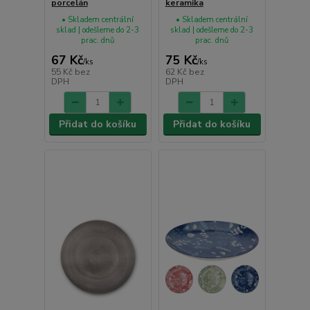
porcelán
keramika
• Skladem centrální
• Skladem centrální
sklad | odešleme do 2-3
sklad | odešleme do 2-3
prac. dnů
prac. dnů
67 Kč
75 Kč
/
ks
/
ks
55 Kč
bez
62 Kč
bez
DPH
DPH
Přidat do košíku
Přidat do košíku