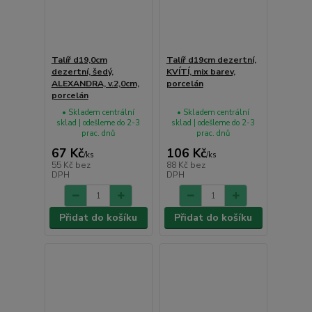
Talíř d19,0cm
Talíř d19cm dezertní,
dezertní, šedý,
KVÍTÍ, mix barev,
ALEXANDRA, v.2,0cm,
porcelán
porcelán
• Skladem centrální
• Skladem centrální
sklad | odešleme do 2-3
sklad | odešleme do 2-3
prac. dnů
prac. dnů
67 Kč
106 Kč
/
ks
/
ks
55 Kč
bez
88 Kč
bez
DPH
DPH
Přidat do košíku
Přidat do košíku