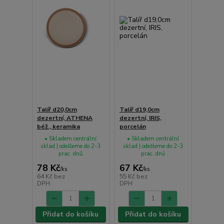
Talíř d20,0cm
Talíř d19,0cm
dezertní, ATHENA
dezertní, IRIS,
béž., keramika
porcelán
• Skladem centrální
• Skladem centrální
sklad | odešleme do 2-3
sklad | odešleme do 2-3
prac. dnů
prac. dnů
78 Kč
67 Kč
/
ks
/
ks
64 Kč
bez
55 Kč
bez
DPH
DPH
Přidat do košíku
Přidat do košíku