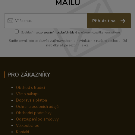
MAILU
Přihlásit se
Souhlasím se
zpracováním osobních údajů
za účelem rozesílky newsletteru.
Buďte první, kdo se dozví o zajímavostech a novinkách z našeho obchodu. Od
nabídky až po sezónní akce.
PRO ZÁKAZNÍKY
Obchod s tradicí
Vše o nákupu
Doprava a platba
Ochrana osobních údajů
Obchodní podmínky
Odstoupení od smlouvy
Velkoobchod
Kontakt