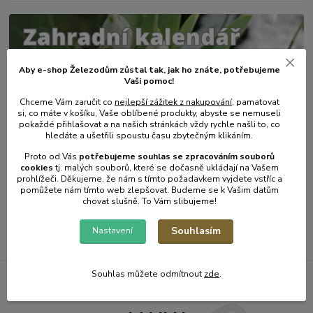
Aby e-shop Železodům zůstal tak, jak ho znáte, potřebujeme
Vaši pomoc!
Chceme Vám zaručit co
nejlepší zážitek z nakupování
, pamatovat
si, co máte v košíku, Vaše oblíbené produkty, abyste se nemuseli
pokaždé přihlašovat a na našich stránkách vždy rychle našli to, co
hledáte a ušetřili spoustu času zbytečným klikáním.
31
.
01
.
2025
Zahradní kalendář - únor.
Proto od Vás
potřebujeme souhlas s
e
zpracováním souborů
cookies
t
j. malých souborů, které se dočasně ukládají na Vašem
číst celé
prohlížeči. Děkujeme, že nám s tímto požadavkem vyjdete vstříc a
pomůžete nám tímto web zlepšovat. Budeme se k Vašim datům
chovat slušně. To Vám slibujeme!
Zobrazit všechny články
Souhlasím
Nastavení
Souhlas můžete odmítnout
zde
.
Železodům NOVINKY DO E-