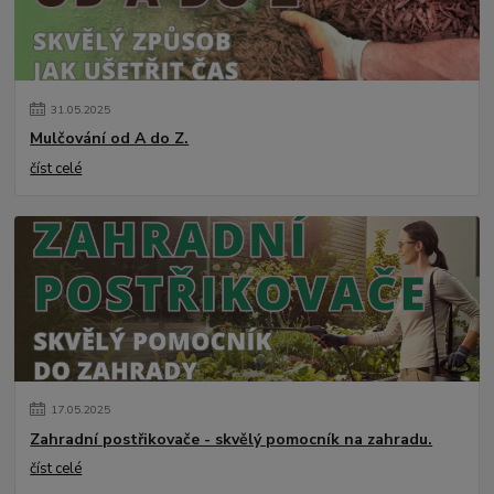
31
.
05
.
2025
Mulčování od A do Z.
číst celé
17
.
05
.
2025
Zahradní postřikovače - skvělý pomocník na zahradu.
číst celé