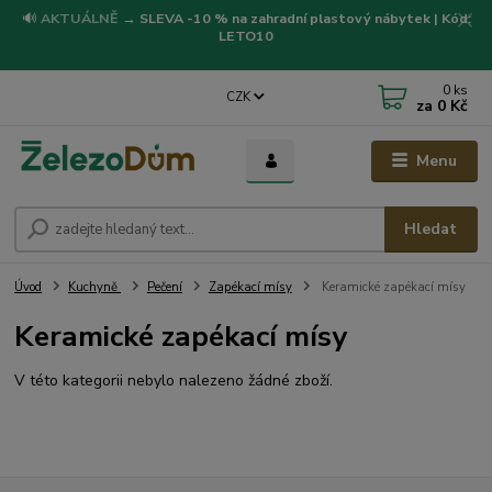
🔊
AKTUÁLNĚ
→
SLEVA -10 % na zahradní plastový nábytek | Kód:
LETO10
0
ks
CZK
za
0 Kč
Menu
Hledat
Úvod
Kuchyně
Pečení
Zapékací mísy
Keramické zapékací mísy
Keramické zapékací mísy
V této kategorii nebylo nalezeno žádné zboží.