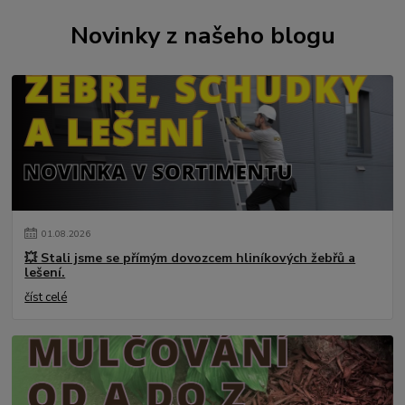
Novinky z našeho blogu
01
.
08
.
2026
💥 Stali jsme se přímým dovozcem hliníkových žebřů a
lešení.
číst celé