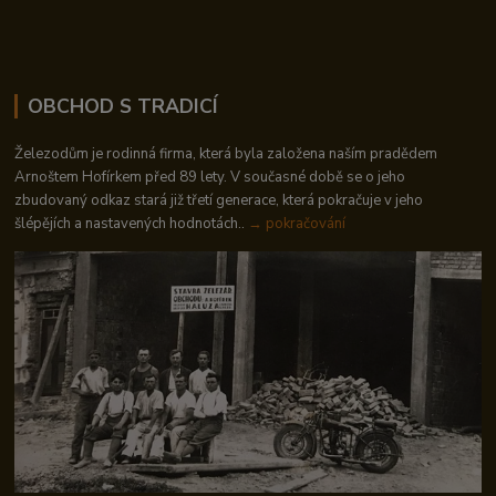
OBCHOD S TRADICÍ
Železodům je rodinná firma, která byla založena naším pradědem
Arnoštem Hofírkem před 89 lety. V současné době se o jeho
zbudovaný odkaz stará již třetí generace, která pokračuje v jeho
šlépějích a nastavených hodnotách..
→ pokračování