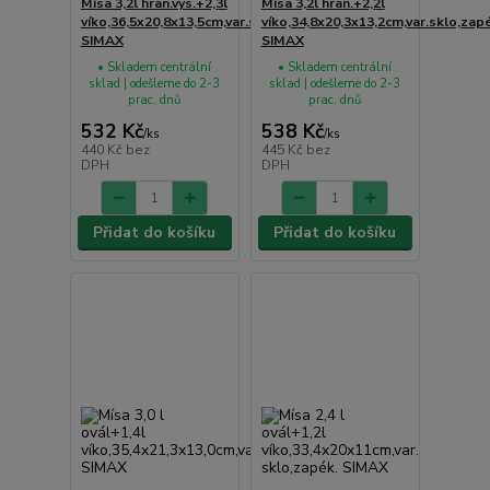
Mísa 3,2l hran.vys.+2,3l
Mísa 3,2l hran.+2,2l
víko,36,5x20,8x13,5cm,var.sklo,zapék.
víko,34,8x20,3x13,2cm,var.sklo,zap
SIMAX
SIMAX
• Skladem centrální
• Skladem centrální
sklad | odešleme do 2-3
sklad | odešleme do 2-3
prac. dnů
prac. dnů
532 Kč
538 Kč
/
ks
/
ks
440 Kč
bez
445 Kč
bez
DPH
DPH
Přidat do košíku
Přidat do košíku