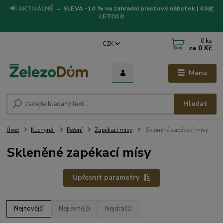
🔊
AKTUÁLNĚ
→
SLEVA -10 % na zahradní plastový nábytek | Kód:
LETO10
0
ks
CZK
za
0 Kč
Menu
Hledat
Úvod
Kuchyně
Pečení
Zapékací mísy
Skleněné zapékací mísy
Skleněné zapékací mísy
Upřesnit parametry
Nejnovější
Nejlevnější
Nejdražší