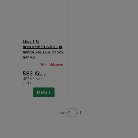
Mísa 3,5l
hran.AMBER+víko 1,6l,
hnědá, var.sklo, zapék.
SIMAX
Není skladem
583 Kč
/
bal
482 Kč
bez
DPH
Detail
strana
z 1