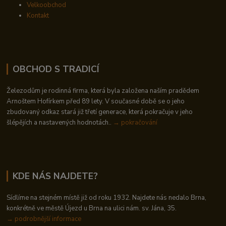
Velkoobchod
Kontakt
OBCHOD S TRADICÍ
Železodům je rodinná firma, která byla založena naším pradědem
Arnoštem Hofírkem před 89 lety. V současné době se o jeho
zbudovaný odkaz stará již třetí generace, která pokračuje v jeho
šlépějích a nastavených hodnotách..
→ pokračování
KDE NÁS NAJDETE?
Sídlíme na stejném místě již od roku 1932. Najdete nás nedalo Brna,
konkrétně ve městě Újezd u Brna na ulici nám. sv. Jána, 35.
→
podrobnější informace