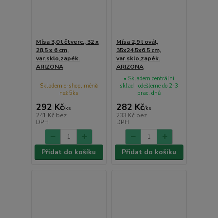
Mísa 3,0 l čtverc., 32 x
Mísa 2,9 l ovál,
28,5 x 6 cm,
35x24.5x6.5 cm,
var.sklo,zapék.
var.sklo,zapék.
ARIZONA
ARIZONA
• Skladem centrální
Skladem e-shop, méně
sklad | odešleme do 2-3
než 5ks
prac. dnů
292 Kč
282 Kč
/
ks
/
ks
241 Kč
bez
233 Kč
bez
DPH
DPH
Přidat do košíku
Přidat do košíku