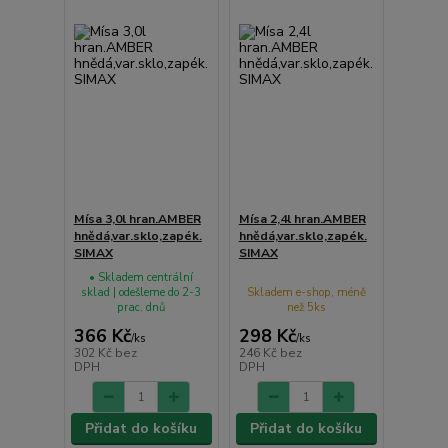
Mísa 3,0l hran.AMBER
Mísa 2,4l hran.AMBER
hnědá,var.sklo,zapék.
hnědá,var.sklo,zapék.
SIMAX
SIMAX
• Skladem centrální
sklad | odešleme do 2-3
Skladem e-shop, méně
prac. dnů
než 5ks
366 Kč
298 Kč
/
ks
/
ks
302 Kč
bez
246 Kč
bez
DPH
DPH
Přidat do košíku
Přidat do košíku