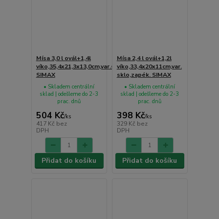
Mísa 3,0 l ovál+1,4l
Mísa 2,4 l ovál+1,2l
víko,35,4x21,3x13,0cm,var.sklo,zapék.
víko,33,4x20x11cm,var.
SIMAX
sklo,zapék. SIMAX
• Skladem centrální
• Skladem centrální
sklad | odešleme do 2-3
sklad | odešleme do 2-3
prac. dnů
prac. dnů
504 Kč
398 Kč
/
ks
/
ks
417 Kč
bez
329 Kč
bez
DPH
DPH
Přidat do košíku
Přidat do košíku