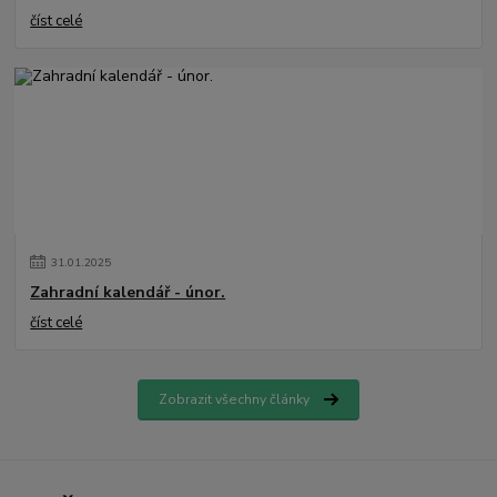
číst celé
31
.
01
.
2025
Zahradní kalendář - únor.
číst celé
Zobrazit všechny články