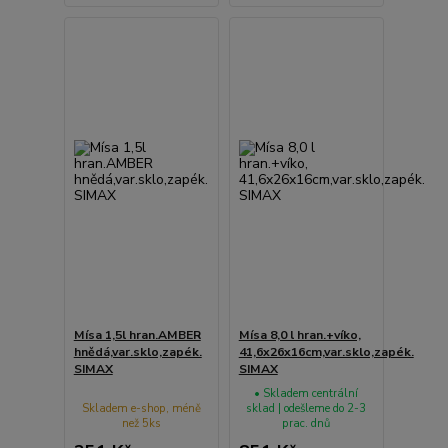
Mísa 1,5l hran.AMBER
Mísa 8,0 l hran.+víko,
hnědá,var.sklo,zapék.
41,6x26x16cm,var.sklo,zapék.
SIMAX
SIMAX
• Skladem centrální
Skladem e-shop, méně
sklad | odešleme do 2-3
než 5ks
prac. dnů