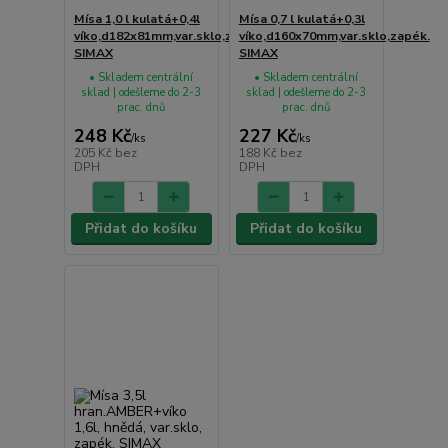
Mísa 1,0 l kulatá+0,4l
Mísa 0,7 l kulatá+0,3l
víko,d182x81mm,var.sklo,zapék.
víko,d160x70mm,var.sklo,zapék.
SIMAX
SIMAX
• Skladem centrální
• Skladem centrální
sklad | odešleme do 2-3
sklad | odešleme do 2-3
prac. dnů
prac. dnů
248 Kč
227 Kč
/
ks
/
ks
205 Kč
bez
188 Kč
bez
DPH
DPH
Přidat do košíku
Přidat do košíku