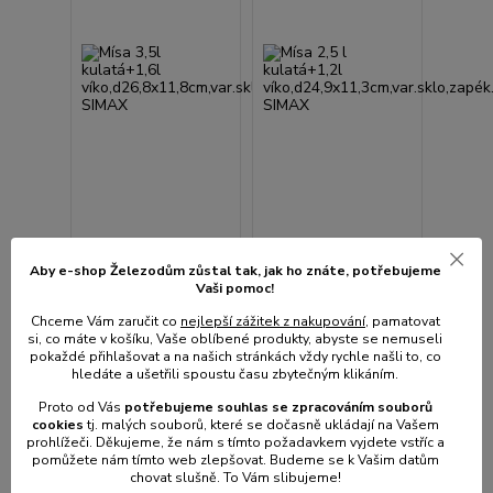
Mísa 3,5l kulatá+1,6l
Mísa 2,5 l kulatá+1,2l
Aby e-shop Železodům zůstal tak, jak ho znáte, potřebujeme
víko,d26,8x11,8cm,var.sklo,zapék.
víko,d24,9x11,3cm,var.sklo,zapék.
Vaši pomoc!
SIMAX
SIMAX
Chceme Vám zaručit co
nejlepší zážitek z nakupování
, pamatovat
• Skladem centrální
• Skladem centrální
si, co máte v košíku, Vaše oblíbené produkty, abyste se nemuseli
sklad | odešleme do 2-3
sklad | odešleme do 2-3
pokaždé přihlašovat a na našich stránkách vždy rychle našli to, co
prac. dnů
prac. dnů
hledáte a ušetřili spoustu času zbytečným klikáním.
514 Kč
398 Kč
/
ks
/
ks
425 Kč
bez
329 Kč
bez
Proto od Vás
potřebujeme souhlas s
e
zpracováním souborů
DPH
DPH
cookies
t
j. malých souborů, které se dočasně ukládají na Vašem
prohlížeči. Děkujeme, že nám s tímto požadavkem vyjdete vstříc a
pomůžete nám tímto web zlepšovat. Budeme se k Vašim datům
chovat slušně. To Vám slibujeme!
Přidat do košíku
Přidat do košíku