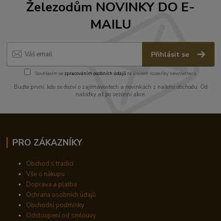
Železodům NOVINKY DO E-
MAILU
Přihlásit se
Souhlasím se
zpracováním osobních údajů
za účelem rozesílky newsletteru.
Buďte první, kdo se dozví o zajímavostech a novinkách z našeho obchodu. Od
nabídky až po sezónní akce.
PRO ZÁKAZNÍKY
Obchod s tradicí
Vše o nákupu
Doprava a platba
Ochrana osobních údajů
Obchodní podmínky
Odstoupení od smlouvy