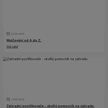
31
.
05
.
2025
Mulčování od A do Z.
číst celé
17
.
05
.
2025
Zahradní postřikovače - skvělý pomocník na zahradu.