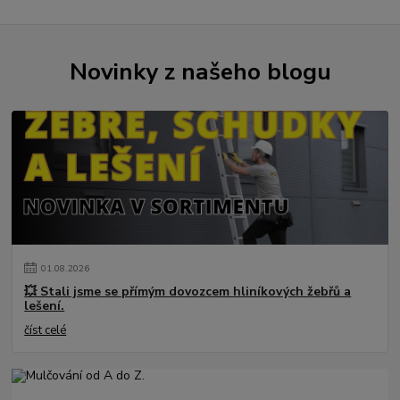
Novinky z našeho blogu
01
.
08
.
2026
💥 Stali jsme se přímým dovozcem hliníkových žebřů a
lešení.
číst celé