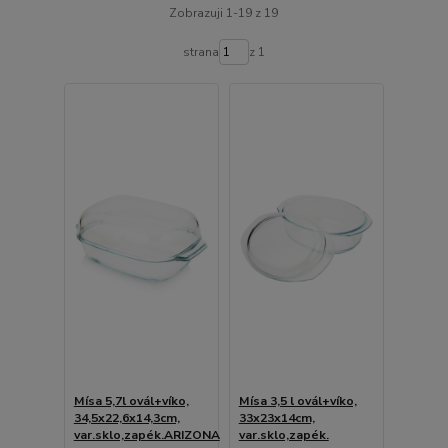
Zobrazuji 1-19 z 19
strana
z 1
Mísa 5,7l ovál+víko,
Mísa 3,5 l ovál+víko,
34,5x22,6x14,3cm,
33x23x14cm,
var.sklo,zapék.ARIZONA
var.sklo,zapék.