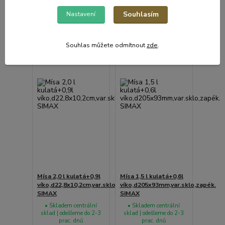
Souhlasím
Nastavení
Souhlas můžete odmítnout
zde
.
Mísa 2,0 l kulatá+0,9l
Mísa 1,5 l kulatá+0,6l
víko,d22,8x10,2cm,var.sklo,zapék.
víko,d205x93mm,var.sklo,zapék.
SIMAX
SIMAX
• Skladem centrální
• Skladem centrální
sklad | odešleme do 2-3
sklad | odešleme do 2-3
prac. dnů
prac. dnů