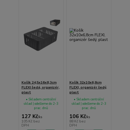
Košík 24,5x16x8,3cm
Košík 32x10x6,8cm
FLEXI šedá, organizér,
FLEXI, organizér šedý,
plast
plast
• Skladem centrální
• Skladem centrální
sklad | odešleme do 2-3
sklad | odešleme do 2-3
prac. dnů
prac. dnů
127 Kč
106 Kč
/
ks
/
ks
105 Kč
bez
88 Kč
bez
DPH
DPH