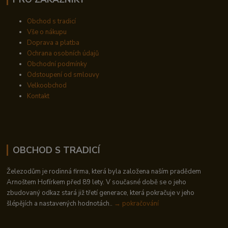
Obchod s tradicí
Vše o nákupu
Doprava a platba
Ochrana osobních údajů
Obchodní podmínky
Odstoupení od smlouvy
Velkoobchod
Kontakt
OBCHOD S TRADICÍ
Železodům je rodinná firma, která byla založena naším pradědem
Arnoštem Hofírkem před 89 lety. V současné době se o jeho
zbudovaný odkaz stará již třetí generace, která pokračuje v jeho
šlépějích a nastavených hodnotách..
→ pokračování