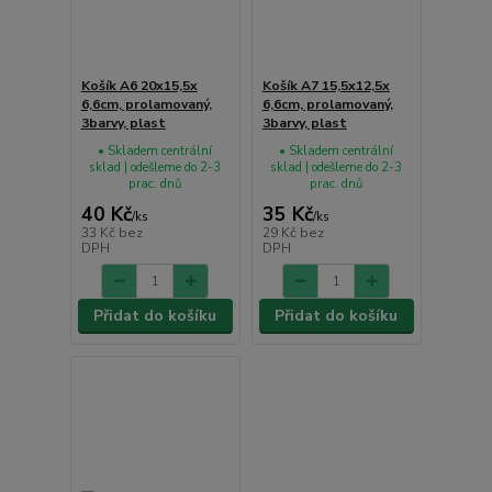
Košík A6 20x15,5x
Košík A7 15,5x12,5x
6,6cm, prolamovaný,
6,6cm, prolamovaný,
3barvy, plast
3barvy, plast
• Skladem centrální
• Skladem centrální
sklad | odešleme do 2-3
sklad | odešleme do 2-3
prac. dnů
prac. dnů
40 Kč
35 Kč
/
ks
/
ks
33 Kč
bez
29 Kč
bez
DPH
DPH
Přidat do košíku
Přidat do košíku