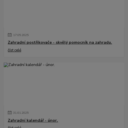
17
.
05
.
2025
Zahradní postřikovače - skvělý pomocník na zahradu.
číst celé
31
.
01
.
2025
Zahradní kalendář - únor.