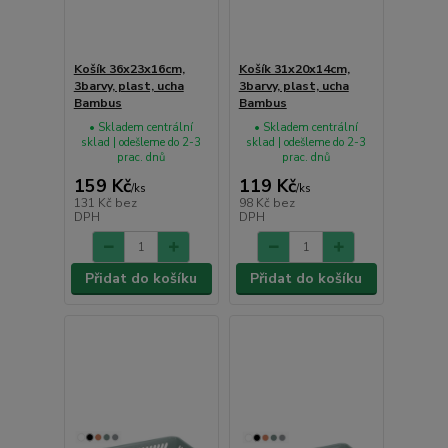
Košík 36x23x16cm,
Košík 31x20x14cm,
3barvy, plast, ucha
3barvy, plast, ucha
Bambus
Bambus
• Skladem centrální
• Skladem centrální
sklad | odešleme do 2-3
sklad | odešleme do 2-3
prac. dnů
prac. dnů
159 Kč
119 Kč
/
ks
/
ks
131 Kč
bez
98 Kč
bez
DPH
DPH
Přidat do košíku
Přidat do košíku