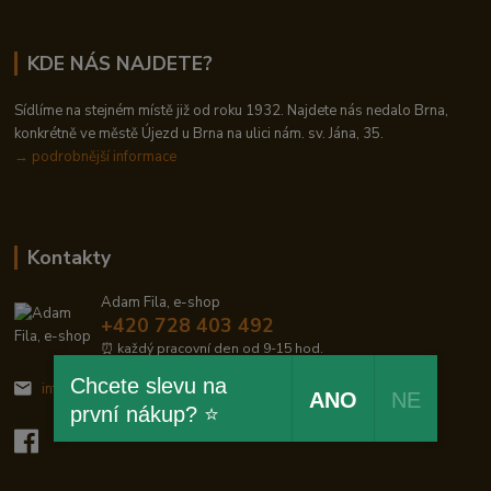
KDE NÁS NAJDETE?
Sídlíme na stejném místě již od roku 1932. Najdete nás nedalo Brna,
konkrétně ve městě Újezd u Brna na ulici nám. sv. Jána, 35.
→
podrobnější informace
Kontakty
Adam Fila, e-shop
+420 728 403 492
⏰ každý pracovní den od 9-15 hod.
Chcete slevu na
info@zelezodum.cz
ANO
NE
první nákup? ⭐