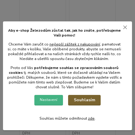
Aby e-shop Železodům zůstal tak, jak ho znáte, potřebujeme
Vaši pomoc!
Chceme Vám zaručit co
nejlepší zážitek z nakupování
, pamatovat
si, co máte v košíku, Vaše oblíbené produkty, abyste se nemuseli
pokaždé přihlašovat a na našich stránkách vždy rychle našli to, co
hledáte a ušetřili spoustu času zbytečným klikáním.
Proto od Vás
potřebujeme souhlas s
e
zpracováním souborů
cookies
t
j. malých souborů, které se dočasně ukládají na Vašem
prohlížeči. Děkujeme, že nám s tímto požadavkem vyjdete vstříc a
pomůžete nám tímto web zlepšovat. Budeme se k Vašim datům
chovat slušně. To Vám slibujeme!
Košík d24x10,5cm,
Košík 31x23x10cm,
GEO W3169A,
DELLA, drát.černý
drát.černý
Souhlasím
Nastavení
• Skladem centrální
• Skladem centrální
sklad | odešleme do 2-3
sklad | odešleme do 2-3
prac. dnů
prac. dnů
Souhlas můžete odmítnout
zde
.
208 Kč
181 Kč
/
ks
/
ks
172 Kč
bez
150 Kč
bez
DPH
DPH