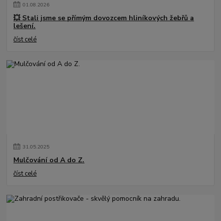
01
.
08
.
2026
💥 Stali jsme se přímým dovozcem hliníkových žebřů a
lešení.
číst celé
31
.
05
.
2025
Mulčování od A do Z.
číst celé