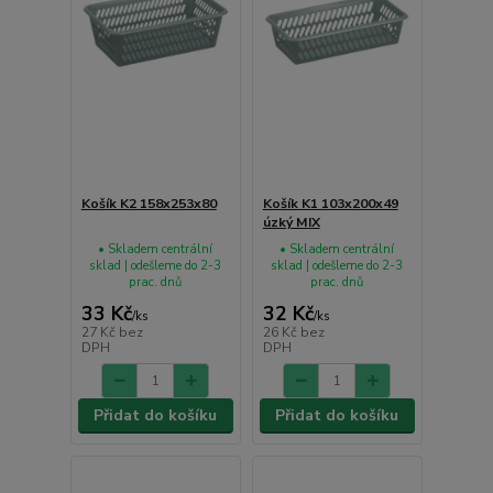
Košík K2 158x253x80
Košík K1 103x200x49
úzký MIX
• Skladem centrální
• Skladem centrální
sklad | odešleme do 2-3
sklad | odešleme do 2-3
prac. dnů
prac. dnů
33 Kč
32 Kč
/
ks
/
ks
27 Kč
bez
26 Kč
bez
DPH
DPH
Přidat do košíku
Přidat do košíku