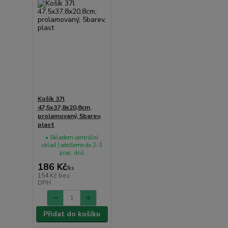
Košík 37l
47,5x37,8x20,8cm,
prolamovaný, 5barev,
plast
• Skladem centrální
sklad | odešleme do 2-3
prac. dnů
186 Kč
/
ks
154 Kč
bez
DPH
Přidat do košíku