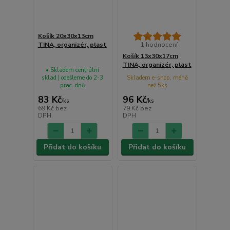
Košík 20x30x13cm
TINA, organizér, plast
1 hodnocení
Košík 13x30x17cm
TINA, organizér, plast
• Skladem centrální
sklad | odešleme do 2-3
Skladem e-shop, méně
prac. dnů
než 5ks
83 Kč
96 Kč
/
ks
/
ks
69 Kč
bez
79 Kč
bez
DPH
DPH
Přidat do košíku
Přidat do košíku