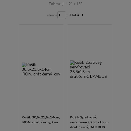
Zobrazuji 1-21 z 152
strana
z 8
další
Košík 30,5x21,5x14cm,
Košík 2patrový,
IRON, drát černý, kov
servírovací, 25,5x15cm,
drát.černý, BAMBUS