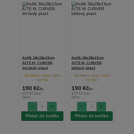
Košík 36x28x15cm
Košík 36x28x15cm
JUTE M, CURVER,
JUTE M, CURVER,
tm.šedý, plast
béžový, plast
Skladem e-shop, méně
Skladem e-shop, méně
než 5ks
než 5ks
190 Kč
190 Kč
/
ks
/
ks
157 Kč
bez
157 Kč
bez
DPH
DPH
Přidat do košíku
Přidat do košíku