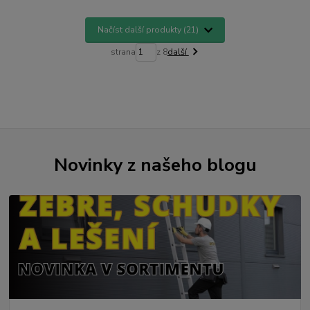
Načíst další produkty (21)
strana
z 8
další
Novinky z našeho blogu