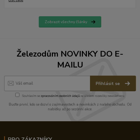
číst celé
Zobrazit všechny články
Železodům NOVINKY DO E-
MAILU
Přihlásit se
Souhlasím se
zpracováním osobních údajů
za účelem rozesílky newsletteru.
Buďte první, kdo se dozví o zajímavostech a novinkách z našeho obchodu. Od
nabídky až po sezónní akce.
PRO ZÁKAZNÍKY