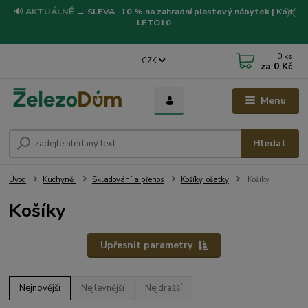
🔊
AKTUÁLNĚ
→
SLEVA -10 % na zahradní plastový nábytek | Kód:
LETO10
0
ks
CZK
za
0 Kč
Menu
Hledat
Úvod
Kuchyně
Skladování a přenos
Košíky, ošatky
Košíky
Košíky
Upřesnit parametry
Nejnovější
Nejlevnější
Nejdražší