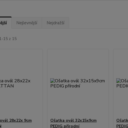
ější
Nejlevnější
Nejdražší
1-15 z 15
ovál 28x22x 9cm
Ošatka ovál 32x15x9cm
Ošatk
N
PEDIG přírodní
PEDIG