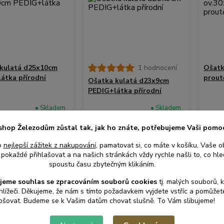
kulatá d25x10cm
1 hodnocení
Ošatk
átka přírodní
prout
Ošatka kulatá d23x9cm
PEDIG+látka přírodní
• Skladem
• Skladem
centrální
centrální
sklad |
sklad |
shop Železodům zůstal tak, jak ho znáte, potřebujeme Vaši pomo
odešleme
odešleme
č
280 Kč
193
do 2-3
do 2-3
o
nejlepší zážitek z nakupování
, pamatovat si, co máte v košíku, Vaše o
/
ks
/
ks
prac. dnů
prac. dnů
ez DPH
231 Kč
bez DPH
160 K
pokaždé přihlašovat a na našich stránkách vždy rychle našli to, co hled
spoustu času zbytečným klikáním.
jeme souhlas s
e
zpracováním souborů cookies
t
j. malých souborů, 
at do košíku
Přidat do košíku
Při
hlížeči. Děkujeme, že nám s tímto požadavkem vyjdete vstříc a pomůže
pšovat. Budeme se k Vašim datům chovat slušně. To Vám slibujeme!