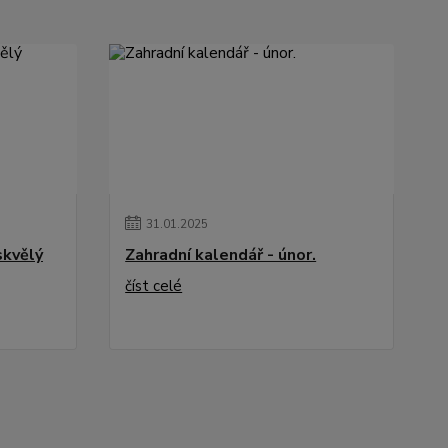
31
.
01
.
2025
skvělý
Zahradní kalendář - únor.
číst celé