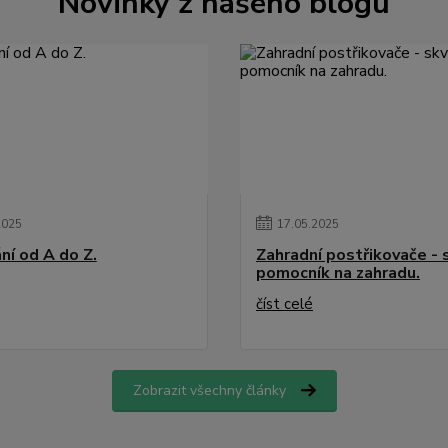
Novinky z našeho blogu
2025
17
.
05
.
2025
ní od A do Z.
Zahradní postřikovače - 
pomocník na zahradu.
číst celé
Zobrazit všechny články