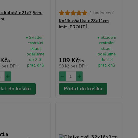
a kulatá d21x7,5cm,
1 hodnocení
dní
Košík-ošatka d28x11cm
imit. PROUTÍ
• Skladem
• Skladem
centrální
centrální
sklad |
sklad |
odešleme
odešleme
 Kč
109 Kč
do 2-3
do 2-3
/
ks
/
ks
prac. dnů
prac. dnů
č
bez DPH
90 Kč
bez DPH
dat do košíku
Přidat do košíku