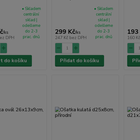
• Skladem
• Skladem
centrální
centrální
sklad |
sklad |
odešleme
odešleme
č
299 Kč
193
do 2-3
do 2-3
/
ks
/
ks
prac. dnů
prac. dnů
ez DPH
247 Kč
bez DPH
160 K
at do košíku
Přidat do košíku
Při