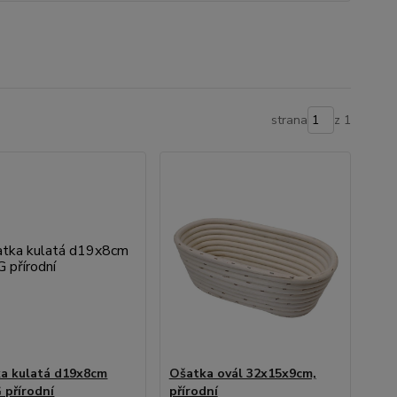
strana
z 1
a kulatá d19x8cm
Ošatka ovál 32x15x9cm,
 přírodní
přírodní