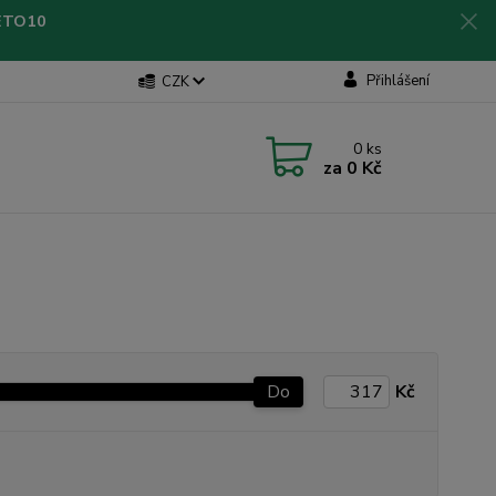
LETO10
Přihlášení
CZK
0
ks
za
0 Kč
Do
Kč