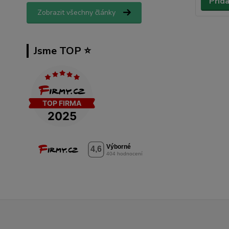
Přid
Zobrazit všechny články
Jsme TOP ⭐️