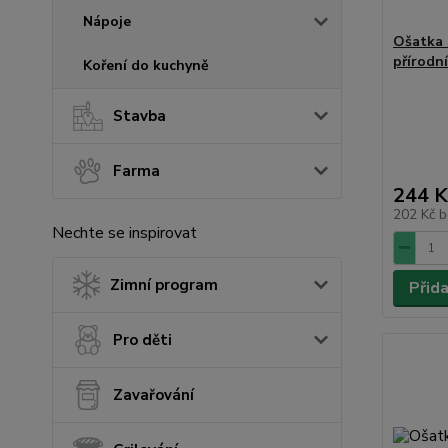
Nápoje
Ošatka 
přírodní
Koření do kuchyně
Stavba
Farma
244 K
202 Kč
b
Nechte se inspirovat
Zimní program
Přid
Pro děti
Zavařování