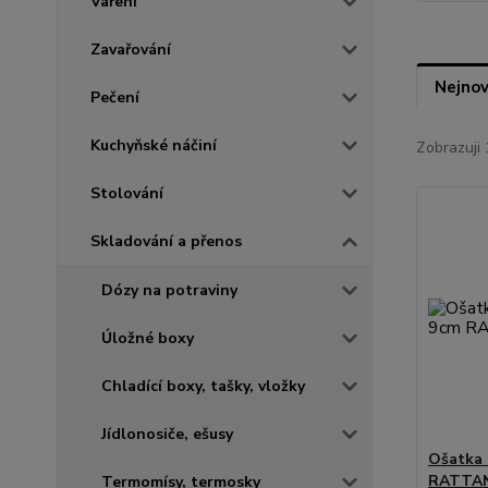
Vaření
Zavařování
Nejnov
Pečení
Kuchyňské náčiní
Zobrazuji 
Stolování
Skladování a přenos
Dózy na potraviny
Úložné boxy
Chladící boxy, tašky, vložky
Jídlonosiče, ešusy
Ošatka 
RATTA
Termomísy, termosky