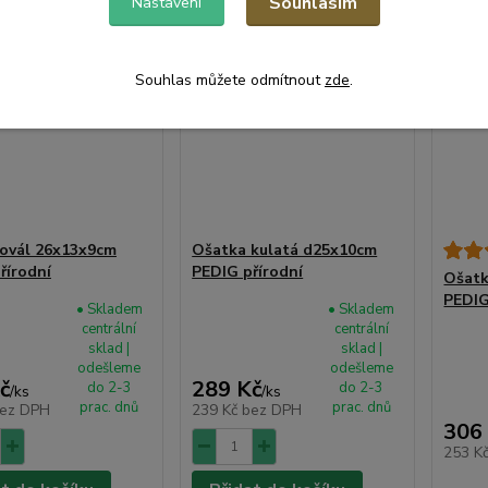
Souhlasím
Nastavení
Souhlas můžete odmítnout
zde
.
ovál 26x13x9cm
Ošatka kulatá d25x10cm
řírodní
PEDIG přírodní
Ošatk
PEDIG
• Skladem
• Skladem
centrální
centrální
sklad |
sklad |
odešleme
odešleme
č
289 Kč
do 2-3
do 2-3
/
ks
/
ks
prac. dnů
prac. dnů
ez DPH
239 Kč
bez DPH
306
253 K