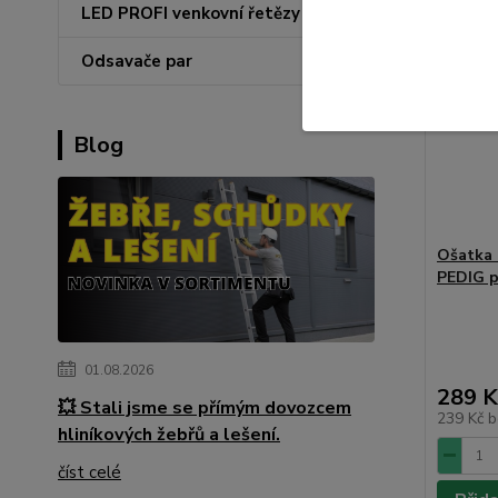
LED PROFI venkovní řetězy
Odsavače par
Blog
Ošatka 
PEDIG p
01.08.2026
289 K
💥 Stali jsme se přímým dovozcem
239 Kč
b
hliníkových žebřů a lešení.
číst celé