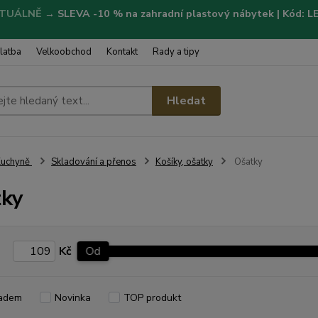
TUÁLNĚ
→
SLEVA -10 % na zahradní plastový nábytek | Kód: 
latba
Velkoobchod
Kontakt
Rady a tipy
Hledat
Kuchyně
Skladování a přenos
Košíky, ošatky
Ošatky
ky
Kč
Od
adem
Novinka
TOP produkt