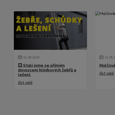
01
.
08
.
2026
31
.
05
.
💥 Stali jsme se přímým
Mulčová
dovozcem hliníkových žebřů a
číst celé
lešení.
číst celé