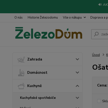
🔊
AK
O nás
Historie Železodomu
Vše o nákupu
Doprava a p
Úvod
Zahrada
Ošat
Domácnost
Cena:
Kuchyně
Kuchyňské spotřebiče
Skl