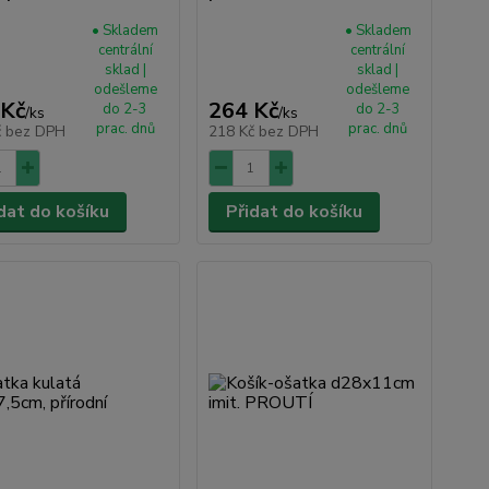
• Skladem
• Skladem
centrální
centrální
sklad |
sklad |
odešleme
odešleme
 Kč
264 Kč
do 2-3
do 2-3
/
ks
/
ks
prac. dnů
prac. dnů
č
bez DPH
218 Kč
bez DPH
dat do košíku
Přidat do košíku