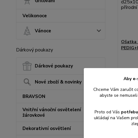
Grilování
Velikonoce
Vánoce
Ošatka 
PEDIG+l
Dárkový poukazy
Dárkové poukazy
Aby e-
Nové zboží & novinky
317 K
Chceme Vám zaručit c
262 Kč
b
abyste se nemuseli 
BRAVSON
Vnitřní vánoční osvětelení
Proto od Vás
potřebu
žárovkové
Přid
ukládají na Vašem pro
zle
Dekorativní osvětlení