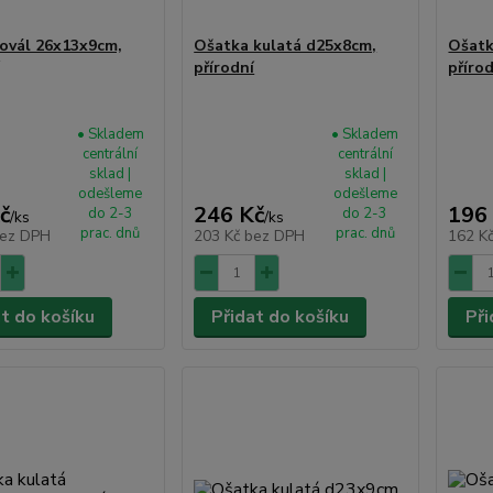
ovál 26x13x9cm,
Ošatka kulatá d25x8cm,
Ošatk
přírodní
příro
• Skladem
• Skladem
centrální
centrální
sklad |
sklad |
odešleme
odešleme
č
246 Kč
196
do 2-3
do 2-3
/
ks
/
ks
prac. dnů
prac. dnů
ez DPH
203 Kč
bez DPH
162 K
at do košíku
Přidat do košíku
Při