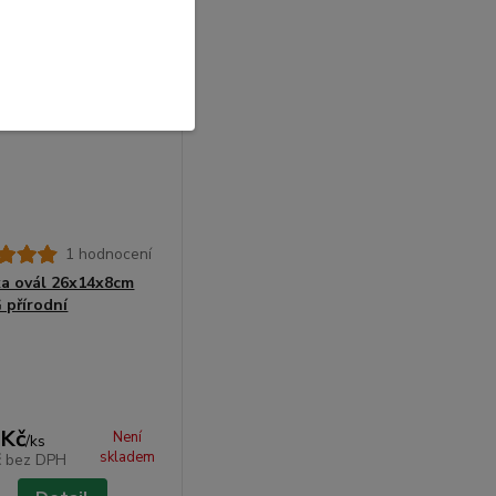
1 hodnocení
a ovál 26x14x8cm
 přírodní
 Kč
Není
/
ks
skladem
č
bez DPH