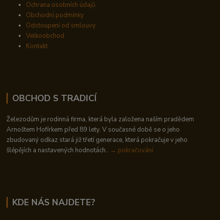
Ochrana osobních údajů
Obchodní podmínky
Odstoupení od smlouvy
Velkoobchod
Kontakt
OBCHOD S TRADICÍ
Železodům je rodinná firma, která byla založena naším pradědem
Arnoštem Hofírkem před 89 lety. V současné době se o jeho
zbudovaný odkaz stará již třetí generace, která pokračuje v jeho
šlépějích a nastavených hodnotách..
→ pokračování
KDE NÁS NAJDETE?