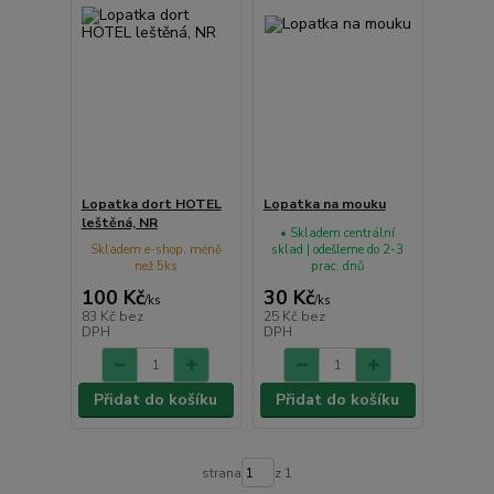
Lopatka dort HOTEL
Lopatka na mouku
leštěná, NR
• Skladem centrální
Skladem e-shop, méně
sklad | odešleme do 2-3
než 5ks
prac. dnů
100 Kč
30 Kč
/
ks
/
ks
83 Kč
bez
25 Kč
bez
DPH
DPH
Přidat do košíku
Přidat do košíku
strana
z 1