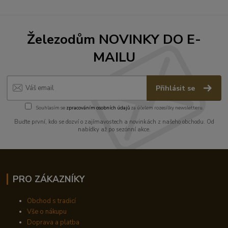
Železodům NOVINKY DO E-
MAILU
Přihlásit se
Souhlasím se
zpracováním osobních údajů
za účelem rozesílky newsletteru.
Buďte první, kdo se dozví o zajímavostech a novinkách z našeho obchodu. Od
nabídky až po sezónní akce.
PRO ZÁKAZNÍKY
Obchod s tradicí
Vše o nákupu
Doprava a platba