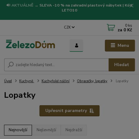
🔊
AKTUÁLNĚ
→
SLEVA -10 % na zahradní plastový nábytek | Kód:
LETO10
0
ks
CZK
za
0 Kč
Menu
Hledat
Úvod
Kuchyně
Kuchyňské náčiní
Obracečky, lopatky
Lopatky
Lopatky
Upřesnit parametry
Nejnovější
Nejlevnější
Nejdražší