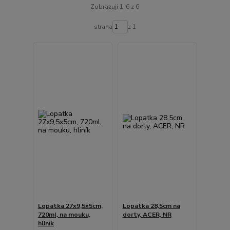
Zobrazuji 1-6 z 6
strana
z 1
Lopatka 27x9,5x5cm,
Lopatka 28,5cm na
720ml, na mouku,
dorty, ACER, NR
hliník