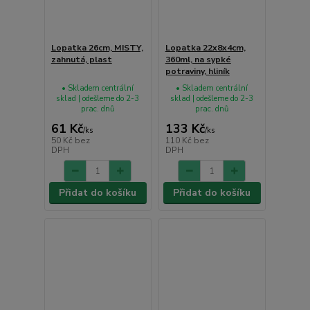
Lopatka 26cm, MISTY,
Lopatka 22x8x4cm,
zahnutá, plast
360ml, na sypké
potraviny, hliník
• Skladem centrální
• Skladem centrální
sklad | odešleme do 2-3
sklad | odešleme do 2-3
prac. dnů
prac. dnů
61 Kč
133 Kč
/
ks
/
ks
50 Kč
bez
110 Kč
bez
DPH
DPH
Přidat do košíku
Přidat do košíku