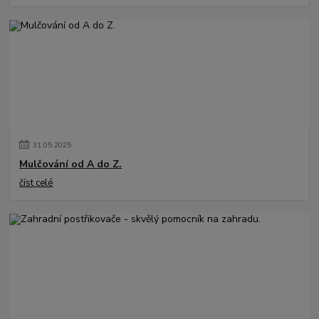
31
.
05
.
2025
Mulčování od A do Z.
číst celé