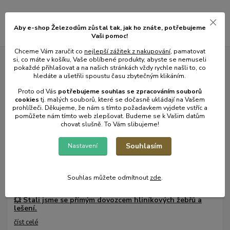
Aby e-shop Železodům zůstal tak, jak ho znáte, potřebujeme
Vaši pomoc!
Chceme Vám zaručit co
nejlepší zážitek z nakupování
, pamatovat
si, co máte v košíku, Vaše oblíbené produkty, abyste se nemuseli
pokaždé přihlašovat a na našich stránkách vždy rychle našli to, co
Novinky z našeho blogu
hledáte a ušetřili spoustu času zbytečným klikáním.
Proto od Vás
potřebujeme souhlas s
e
zpracováním souborů
cookies
t
j. malých souborů, které se dočasně ukládají na Vašem
prohlížeči. Děkujeme, že nám s tímto požadavkem vyjdete vstříc a
pomůžete nám tímto web zlepšovat. Budeme se k Vašim datům
chovat slušně. To Vám slibujeme!
Souhlasím
Nastavení
Souhlas můžete odmítnout
zde
.
01
.
08
.
2026
💥 Stali jsme se přímým dovozcem hliníkových žebřů a
lešení.
číst celé