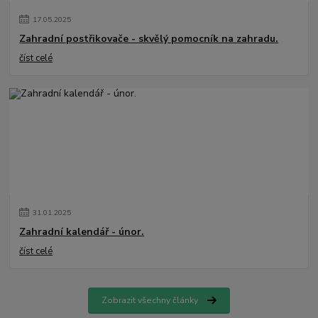
17
.
05
.
2025
Zahradní postřikovače - skvělý pomocník na zahradu.
číst celé
31
.
01
.
2025
Zahradní kalendář - únor.
číst celé
Zobrazit všechny články