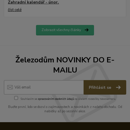
Zahradní kalendář - únor.
číst celé
Zobrazit všechny články
Železodům NOVINKY DO E-
MAILU
Přihlásit se
Souhlasím se
zpracováním osobních údajů
za účelem rozesílky newsletteru.
Buďte první, kdo se dozví o zajímavostech a novinkách z našeho obchodu. Od
nabídky až po sezónní akce.