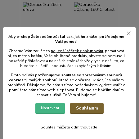
Aby e-shop Železodům zůstal tak, jak ho znáte, potřebujeme
Vaši pomoc!
Chceme Vám zaručit co
nejlepší zážitek z nakupování
, pamatovat
si, co máte v košíku, Vaše oblíbené produkty, abyste se nemuseli
Obracečka 26cm,
Obracečka 30,5cm,
pokaždé přihlašovat a na našich stránkách vždy rychle našli to, co
dřevo
180°C, plast
hledáte a ušetřili spoustu času zbytečným klikáním.
• Skladem centrální
• Skladem centrální
Proto od Vás
potřebujeme souhlas s
e
zpracováním souborů
sklad | odešleme do 2-3
sklad | odešleme do 2-3
prac. dnů
prac. dnů
cookies
t
j. malých souborů, které se dočasně ukládají na Vašem
prohlížeči. Děkujeme, že nám s tímto požadavkem vyjdete vstříc a
31 Kč
74 Kč
/
ks
/
ks
pomůžete nám tímto web zlepšovat. Budeme se k Vašim datům
26 Kč
bez
61 Kč
bez
chovat slušně. To Vám slibujeme!
DPH
DPH
Souhlasím
Nastavení
Přidat do košíku
Přidat do košíku
Souhlas můžete odmítnout
zde
.