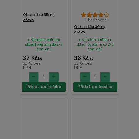
Obracečka 35cm,
dřevo
1 hodnocení
Obracečka 30cm,
dřevo
• Skladem centrální
• Skladem centrální
sklad | odešleme do 2-3
sklad | odešleme do 2-3
prac. dnů
prac. dnů
37 Kč
36 Kč
/
ks
/
ks
31 Kč
bez
30 Kč
bez
DPH
DPH
Přidat do košíku
Přidat do košíku