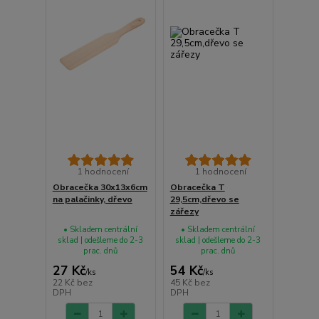
1 hodnocení
1 hodnocení
Obracečka 30x13x6cm
Obracečka T
na palačinky, dřevo
29,5cm,dřevo se
zářezy
• Skladem centrální
• Skladem centrální
sklad | odešleme do 2-3
sklad | odešleme do 2-3
prac. dnů
prac. dnů
27 Kč
54 Kč
/
ks
/
ks
22 Kč
bez
45 Kč
bez
DPH
DPH