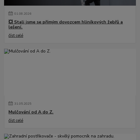
01
.
08
.
2026
💥 Stali jsme se přímým dovozcem hliníkových žebřů a
lešení.
číst celé
31
.
05
.
2025
Mulčování od A do Z.
číst celé