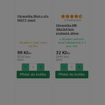
Obracečka 35cm s otv.
MISTY, plast
2 hodnocení
Obracečka 285,
30x13x5,5cm
prohnutá, dřevo
• Skladem centrální
Skladem e-shop, méně
sklad | odešleme do 2-3
než 5ks
prac. dnů
99 Kč
32 Kč
/
ks
/
ks
82 Kč
bez
26 Kč
bez
DPH
DPH
Přidat do košíku
Přidat do košíku