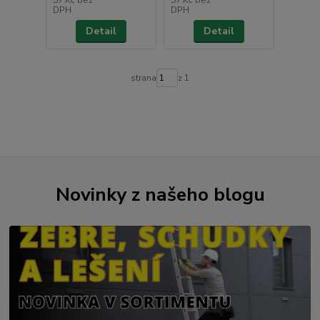
DPH
DPH
Detail
Detail
strana
z 1
Novinky z našeho blogu