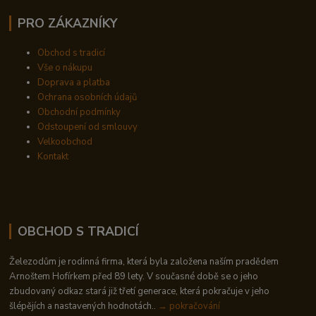
PRO ZÁKAZNÍKY
Obchod s tradicí
Vše o nákupu
Doprava a platba
Ochrana osobních údajů
Obchodní podmínky
Odstoupení od smlouvy
Velkoobchod
Kontakt
OBCHOD S TRADICÍ
Železodům je rodinná firma, která byla založena naším pradědem
Arnoštem Hofírkem před 89 lety. V současné době se o jeho
zbudovaný odkaz stará již třetí generace, která pokračuje v jeho
šlépějích a nastavených hodnotách..
→ pokračování