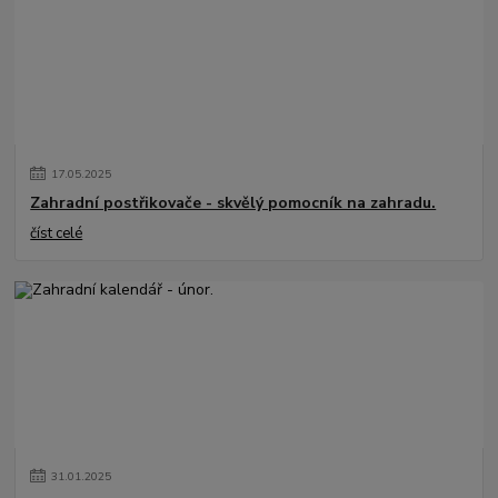
17
.
05
.
2025
Zahradní postřikovače - skvělý pomocník na zahradu.
číst celé
31
.
01
.
2025