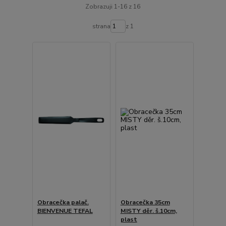
Zobrazuji 1-16 z 16
strana
z 1
Obracečka palač.
Obracečka 35cm
BIENVENUE TEFAL
MISTY děr. š.10cm,
plast