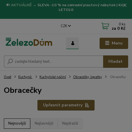
🔊
AKTUÁLNĚ
→
SLEVA -10 % na zahradní plastový nábytek | Kód:
LETO10
0
ks
CZK
za
0 Kč
Menu
Hledat
Úvod
Kuchyně
Kuchyňské náčiní
Obracečky, lopatky
Obracečky
Obracečky
Upřesnit parametry
Nejnovější
Nejlevnější
Nejdražší