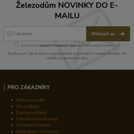
Železodům NOVINKY DO E-
MAILU
Přihlásit se
Souhlasím se
zpracováním osobních údajů
za účelem rozesílky newsletteru.
Buďte první, kdo se dozví o zajímavostech a novinkách z našeho obchodu. Od
nabídky až po sezónní akce.
PRO ZÁKAZNÍKY
Obchod s tradicí
Vše o nákupu
Doprava a platba
Ochrana osobních údajů
Obchodní podmínky
Odstoupení od smlouvy