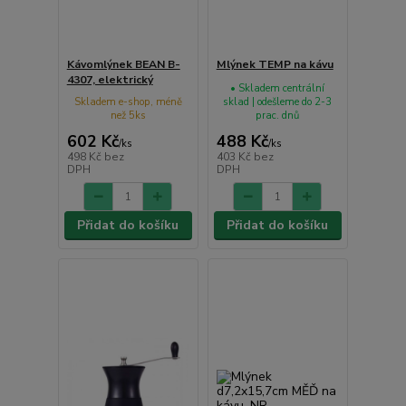
Kávomlýnek BEAN B-
Mlýnek TEMP na kávu
4307, elektrický
• Skladem centrální
Skladem e-shop, méně
sklad | odešleme do 2-3
než 5ks
prac. dnů
602 Kč
488 Kč
/
ks
/
ks
498 Kč
bez
403 Kč
bez
DPH
DPH
Přidat do košíku
Přidat do košíku