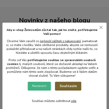
Novinky z našeho blogu
Aby e-shop Železodům zůstal tak, jak ho znáte, potřebujeme
Vaši pomoc!
Chceme Vám zaručit co
nejlepší zážitek z nakupování
, pamatovat
si, co máte v košíku, Vaše oblíbené produkty, abyste se nemuseli
pokaždé přihlašovat a na našich stránkách vždy rychle našli to, co
hledáte a ušetřili spoustu času zbytečným klikáním.
Proto od Vás
potřebujeme souhlas s
e
zpracováním souborů
cookies
t
j. malých souborů, které se dočasně ukládají na Vašem
prohlížeči. Děkujeme, že nám s tímto požadavkem vyjdete vstříc a
pomůžete nám tímto web zlepšovat. Budeme se k Vašim datům
01
.
08
.
2026
chovat slušně. To Vám slibujeme!
💥 Stali jsme se přímým dovozcem hliníkových žebřů a
lešení.
Souhlasím
Nastavení
číst celé
Souhlas můžete odmítnout
zde
.