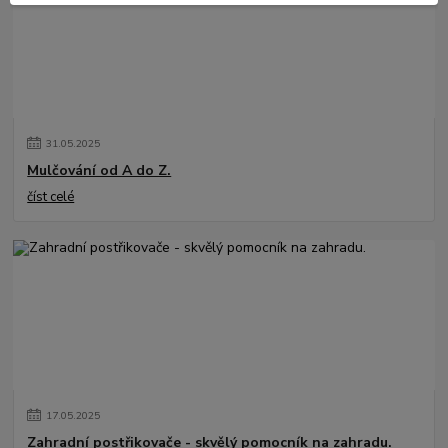
31
.
05
.
2025
Mulčování od A do Z.
číst celé
17
.
05
.
2025
Zahradní postřikovače - skvělý pomocník na zahradu.