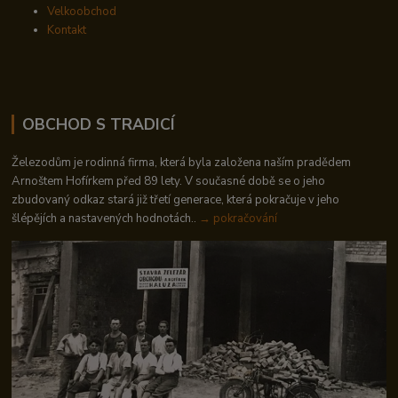
Velkoobchod
Kontakt
OBCHOD S TRADICÍ
Železodům je rodinná firma, která byla založena naším pradědem
Arnoštem Hofírkem před 89 lety. V současné době se o jeho
zbudovaný odkaz stará již třetí generace, která pokračuje v jeho
šlépějích a nastavených hodnotách..
→ pokračování