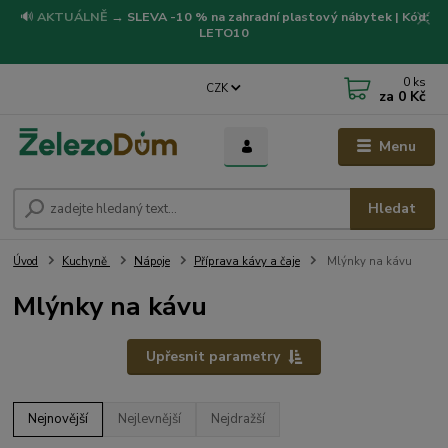
🔊
AKTUÁLNĚ
→
SLEVA -10 % na zahradní plastový nábytek | Kód:
LETO10
0
ks
CZK
za
0 Kč
Menu
Hledat
Úvod
Kuchyně
Nápoje
Příprava kávy a čaje
Mlýnky na kávu
Mlýnky na kávu
Upřesnit parametry
Nejnovější
Nejlevnější
Nejdražší