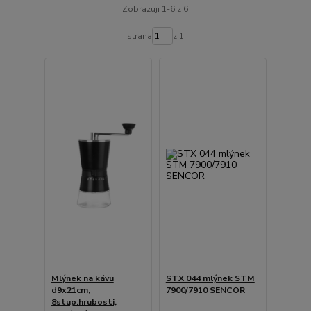
Zobrazuji 1-6 z 6
strana
z 1
Mlýnek na kávu
STX 044 mlýnek STM
d9x21cm,
7900/7910 SENCOR
8stup.hrubosti,