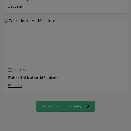
číst celé
31
.
01
.
2025
Zahradní kalendář - únor.
číst celé
Zobrazit všechny články