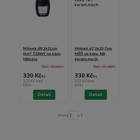
Mlýnek d8,2x21cm
Mlýnek d7,2x15,7cm
MAT ČERNÝ na kávu,
MĚĎ na kávu, NR,
NR/sklo
keram.mech.
Není skladem
Není skladem
330 Kč
330 Kč
/
ks
/
ks
273 Kč
bez
273 Kč
bez
DPH
DPH
Detail
Detail
strana
z 1