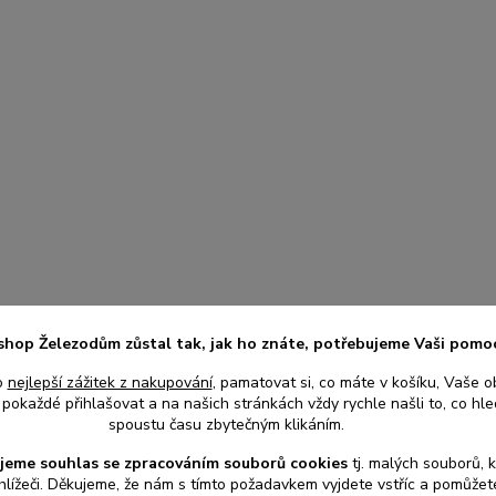
shop Železodům zůstal tak, jak ho znáte, potřebujeme Vaši pomo
o
nejlepší zážitek z nakupování
, pamatovat si, co máte v košíku, Vaše o
pokaždé přihlašovat a na našich stránkách vždy rychle našli to, co hled
spoustu času zbytečným klikáním.
jeme souhlas s
e
zpracováním souborů cookies
t
j. malých souborů, 
hlížeči. Děkujeme, že nám s tímto požadavkem vyjdete vstříc a pomůže