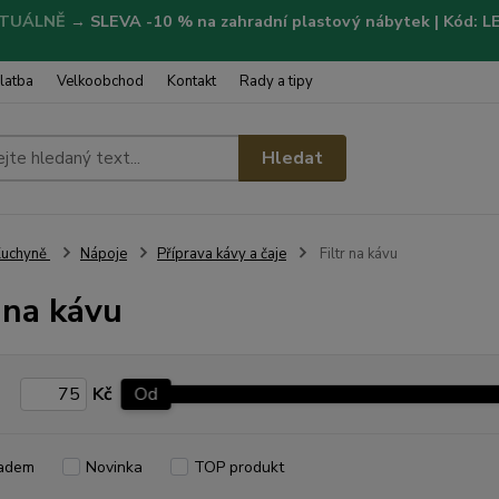
TUÁLNĚ
→
SLEVA -10 % na zahradní plastový nábytek | Kód: 
latba
Velkoobchod
Kontakt
Rady a tipy
Hledat
Kuchyně
Nápoje
Příprava kávy a čaje
Filtr na kávu
r na kávu
Kč
Od
adem
Novinka
TOP produkt