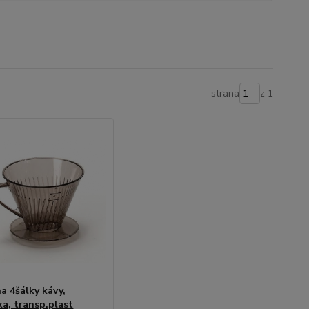
strana
z 1
na 4šálky kávy,
ka, transp.plast