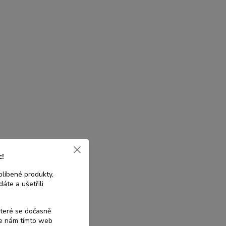
c!
blíbené produkty,
áte a ušetřili
které se dočasně
te nám tímto web