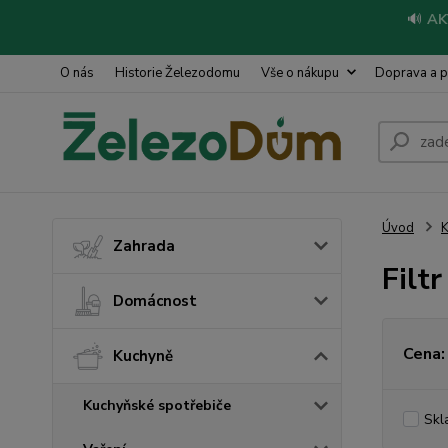
🔊
AK
O nás
Historie Železodomu
Vše o nákupu
Doprava a p
Úvod
Zahrada
Filt
Domácnost
Cena:
Kuchyně
Kuchyňské spotřebiče
Skl