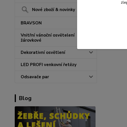
zle
Nové zboží & novinky
BRAVSON
Vnitřní vánoční osvětelení
žárovkové
Dekorativní osvětlení
LED PROFI venkovní řetězy
Odsavače par
Blog