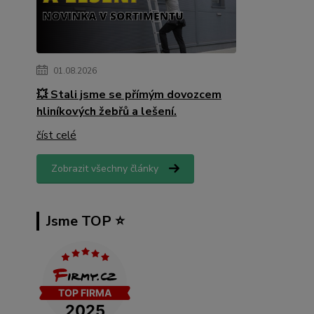
01.08.2026
💥 Stali jsme se přímým dovozcem
hliníkových žebřů a lešení.
číst celé
Zobrazit všechny články
Jsme TOP ⭐️