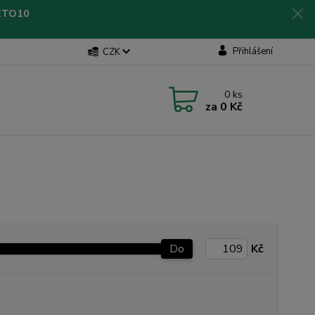
LETO10
Přihlášení
CZK
0
ks
za
0 Kč
Do
Kč