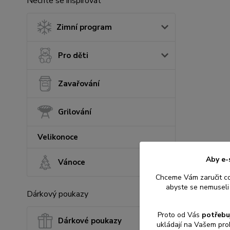
Nechte se inspirovat
Zimní program
Pro děti
Zavařování
Grilování
Velikonoce
Aby e-
Vánoce
Chceme Vám zaručit c
abyste se nemuseli 
Dárkový poukazy
Proto od Vás
potřebu
Dárkové poukazy
ukládají na Vašem pro