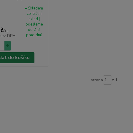
• Skladem
centrální
sklad |
odešleme
Kč
do 2-3
/
ks
prac. dnů
bez DPH
dat do košíku
strana
z 1