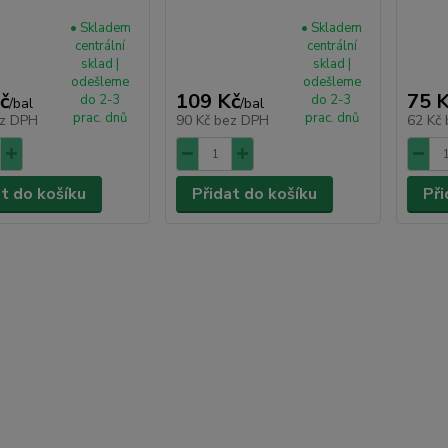
• Skladem
• Skladem
centrální
centrální
sklad |
sklad |
odešleme
odešleme
č
109 Kč
75 
do 2-3
do 2-3
/
bal
/
bal
prac. dnů
prac. dnů
z DPH
90 Kč
bez DPH
62 Kč
at do košíku
Přidat do košíku
Při