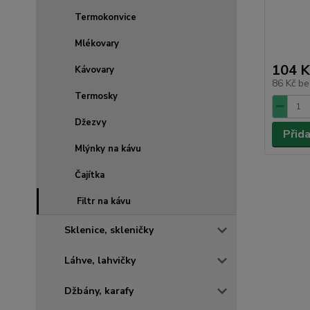
Termokonvice
Mlékovary
104 K
Kávovary
86 Kč
be
Termosky
Džezvy
Přid
Mlýnky na kávu
Čajítka
Filtr na kávu
Sklenice, skleničky
Láhve, lahvičky
Džbány, karafy