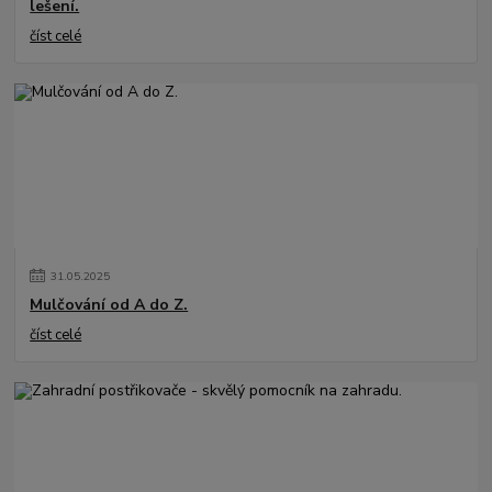
lešení.
číst celé
31
.
05
.
2025
Mulčování od A do Z.
číst celé