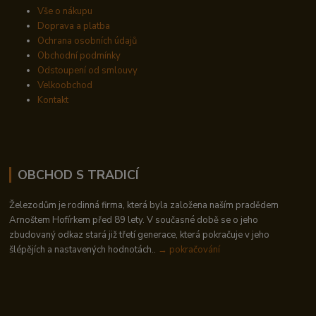
Vše o nákupu
Doprava a platba
Ochrana osobních údajů
Obchodní podmínky
Odstoupení od smlouvy
Velkoobchod
Kontakt
OBCHOD S TRADICÍ
Železodům je rodinná firma, která byla založena naším pradědem
Arnoštem Hofírkem před 89 lety. V současné době se o jeho
zbudovaný odkaz stará již třetí generace, která pokračuje v jeho
šlépějích a nastavených hodnotách..
→ pokračování