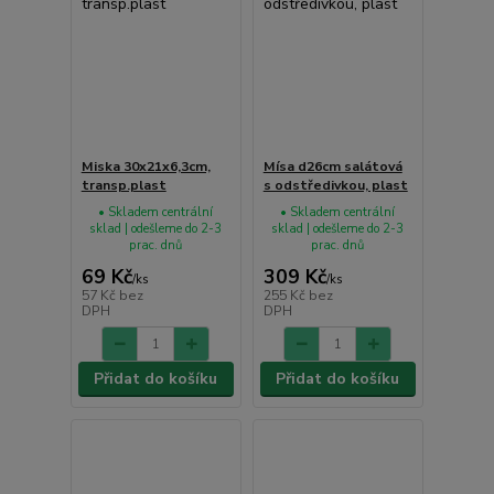
Miska 30x21x6,3cm,
Mísa d26cm salátová
transp.plast
s odstředivkou, plast
• Skladem centrální
• Skladem centrální
sklad | odešleme do 2-3
sklad | odešleme do 2-3
prac. dnů
prac. dnů
69 Kč
309 Kč
/
ks
/
ks
57 Kč
bez
255 Kč
bez
DPH
DPH
Přidat do košíku
Přidat do košíku