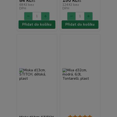
84 Kč
150 Kč
/
ks
/
ks
69 Kč
bez
124 Kč
bez
DPH
DPH
Přidat do košíku
Přidat do košíku
Miska d13cm, STITCH,