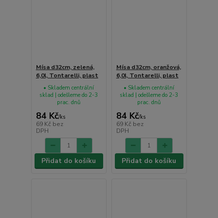
Mísa d32cm, zelená,
Mísa d32cm, oranžová,
6,0l, Tontarelli, plast
6,0l, Tontarelli, plast
• Skladem centrální
• Skladem centrální
sklad | odešleme do 2-3
sklad | odešleme do 2-3
prac. dnů
prac. dnů
84 Kč
84 Kč
/
ks
/
ks
69 Kč
bez
69 Kč
bez
DPH
DPH
Přidat do košíku
Přidat do košíku