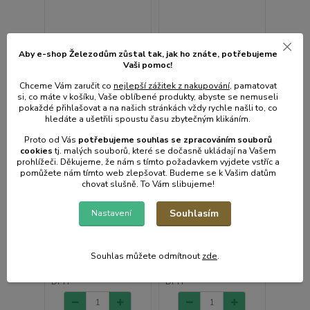
Aby e-shop Železodům zůstal tak, jak ho znáte, potřebujeme
Vaši pomoc!
Chceme Vám zaručit co
nejlepší zážitek z nakupování
, pamatovat
si, co máte v košíku, Vaše oblíbené produkty, abyste se nemuseli
pokaždé přihlašovat a na našich stránkách vždy rychle našli to, co
hledáte a ušetřili spoustu času zbytečným klikáním.
Proto od Vás
potřebujeme souhlas s
e
zpracováním souborů
cookies
t
j. malých souborů, které se dočasně ukládají na Vašem
prohlížeči. Děkujeme, že nám s tímto požadavkem vyjdete vstříc a
Mísa d28cm, zelená,
pomůžete nám tímto web zlepšovat. Budeme se k Vašim datům
1 hodnocení
4,0l, Tontarelli, plast
chovat slušně. To Vám slibujeme!
Mísa d28cm, modrá,
4,0l, Tontarelli, plast
Souhlasím
Nastavení
• Skladem centrální
• Skladem centrální
sklad | odešleme do 2-3
sklad | odešleme do 2-3
prac. dnů
prac. dnů
Souhlas můžete odmítnout
zde
.
74 Kč
74 Kč
/
ks
/
ks
61 Kč
bez
61 Kč
bez
DPH
DPH