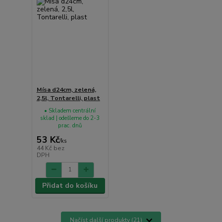
Mísa d24cm, zelená,
2,5l, Tontarelli, plast
• Skladem centrální
sklad | odešleme do 2-3
prac. dnů
53 Kč
/
ks
44 Kč
bez
DPH
Přidat do košíku
Načíst další produkty (21)