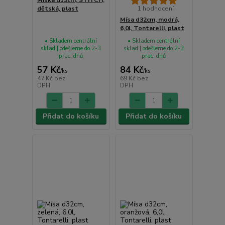
dětská, plast
1 hodnocení
Mísa d32cm, modrá,
6,0l, Tontarelli, plast
• Skladem centrální
• Skladem centrální
sklad | odešleme do 2-3
sklad | odešleme do 2-3
prac. dnů
prac. dnů
57 Kč
84 Kč
/
ks
/
ks
47 Kč
bez
69 Kč
bez
DPH
DPH
Přidat do košíku
Přidat do košíku