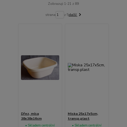
Zobrazuji 1-21 z 89
strana
z 5
další
Dřez, mísa
Miska 25x17x5cm,
38x38x16cm
transp.plast
• Skladem centrální
• Skladem centrální