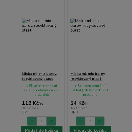
Miska ml, mix barev,
Miska ml, mix barev,
recyklovaný plast
recyklovaný plast
• Skladem centrální
• Skladem centrální
sklad | odešleme do 2-3
sklad | odešleme do 2-3
prac. dnů
prac. dnů
119 Kč
54 Kč
/
ks
/
ks
98 Kč
bez
45 Kč
bez
DPH
DPH
Přidat do košíku
Přidat do košíku