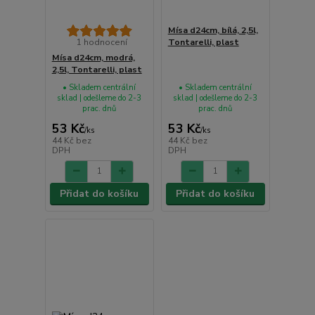
Mísa d24cm, bílá, 2,5l,
1 hodnocení
Tontarelli, plast
Mísa d24cm, modrá,
2,5l, Tontarelli, plast
• Skladem centrální
• Skladem centrální
sklad | odešleme do 2-3
sklad | odešleme do 2-3
prac. dnů
prac. dnů
53 Kč
53 Kč
/
ks
/
ks
44 Kč
bez
44 Kč
bez
DPH
DPH
Přidat do košíku
Přidat do košíku