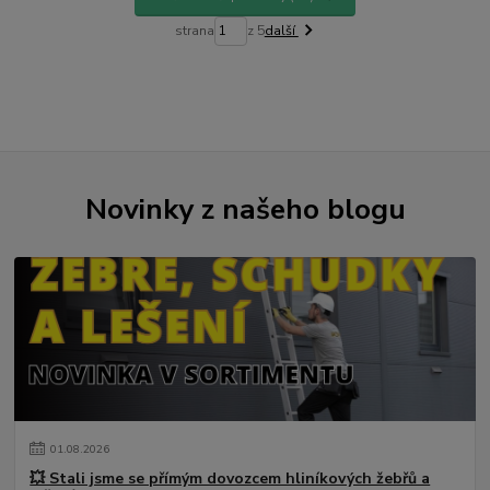
strana
z 5
další
Novinky z našeho blogu
01
.
08
.
2026
💥 Stali jsme se přímým dovozcem hliníkových žebřů a