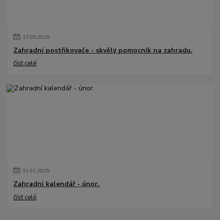
17
.
05
.
2025
Zahradní postřikovače - skvělý pomocník na zahradu.
číst celé
31
.
01
.
2025
Zahradní kalendář - únor.
číst celé