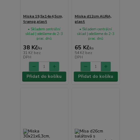
Miska 19,5x14x4,5cm,
Miska d12cm AURA,
transp.plast
plast
• Skladem centrální
• Skladem centrální
sklad | odešleme do 2-3
sklad | odešleme do 2-3
prac. dnů
prac. dnů
38 Kč
65 Kč
/
ks
/
ks
31 Kč
bez
54 Kč
bez
DPH
DPH
Přidat do košíku
Přidat do košíku