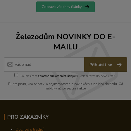
Zobrazit všechny články
Železodům NOVINKY DO E-
MAILU
Přihlásit se
Souhlasím se
zpracováním osobních údajů
za účelem rozesílky newsletteru.
Buďte první, kdo se dozví o zajímavostech a novinkách z našeho obchodu. Od
nabídky až po sezónní akce.
PRO ZÁKAZNÍKY
Obchod s tradicí