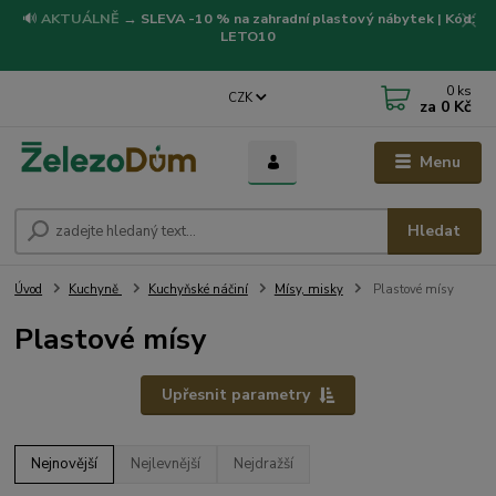
🔊
AKTUÁLNĚ
→
SLEVA -10 % na zahradní plastový nábytek | Kód:
LETO10
0
ks
CZK
za
0 Kč
Menu
Hledat
Úvod
Kuchyně
Kuchyňské náčiní
Mísy, misky
Plastové mísy
Plastové mísy
Upřesnit parametry
Nejnovější
Nejlevnější
Nejdražší