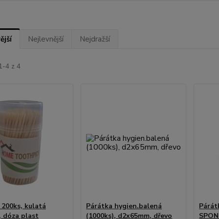
ější
Nejlevnější
Nejdražší
1-4 z 4
 200ks, kulatá
Párátka hygien.balená
Párát
 dóza plast
(1000ks), d2x65mm, dřevo
SPON