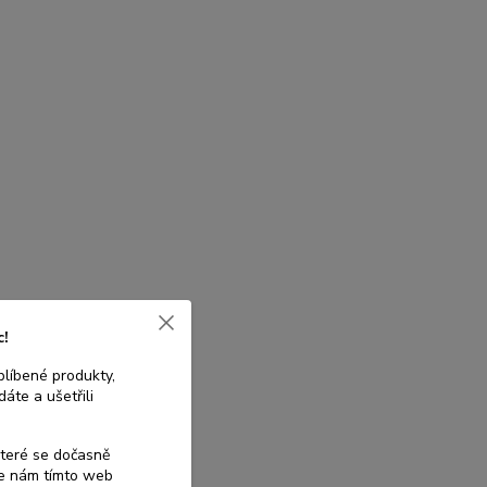
c!
blíbené produkty,
áte a ušetřili
které se dočasně
te nám tímto web