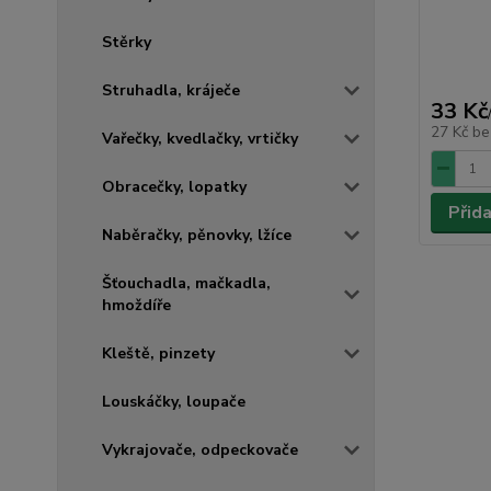
Stěrky
Struhadla, kráječe
33 Kč
27 Kč
be
Vařečky, kvedlačky, vrtičky
Obracečky, lopatky
Přid
Naběračky, pěnovky, lžíce
Šťouchadla, mačkadla,
hmoždíře
Kleště, pinzety
Louskáčky, loupače
Vykrajovače, odpeckovače