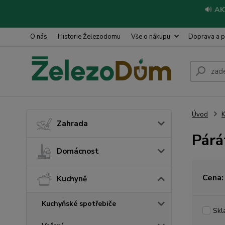
🔊
AK
O nás
Historie Železodomu
Vše o nákupu
Doprava a p
Úvod
Zahrada
Párá
Domácnost
Cena:
Kuchyně
Kuchyňské spotřebiče
Skl