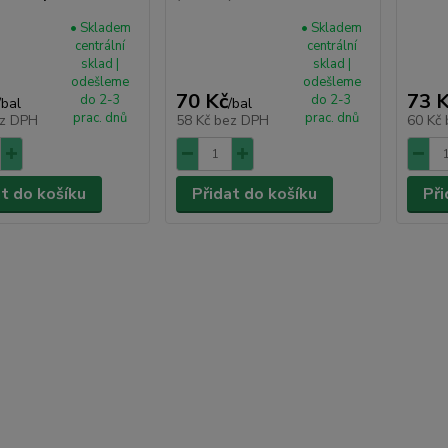
• Skladem
• Skladem
centrální
centrální
sklad |
sklad |
odešleme
odešleme
70 Kč
73 
do 2-3
do 2-3
/
bal
/
bal
prac. dnů
prac. dnů
z DPH
58 Kč
bez DPH
60 Kč
at do košíku
Přidat do košíku
Při