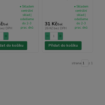
• Skladem
• Skladem
centrální
centrální
sklad |
sklad |
odešleme
odešleme
Kč
31 Kč
do 2-3
do 2-3
/
bal
/
bal
prac. dnů
prac. dnů
bez DPH
26 Kč
bez DPH
dat do košíku
Přidat do košíku
strana
z 1