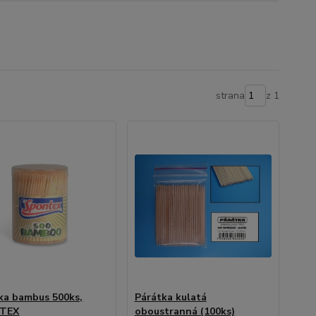
strana
z 1
ka bambus 500ks,
Párátka kulatá
TEX
oboustranná (100ks)