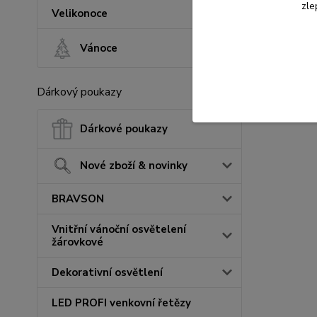
zle
Velikonoce
Vánoce
Dárkový poukazy
Dárkové poukazy
Nové zboží & novinky
BRAVSON
Vnitřní vánoční osvětelení
žárovkové
Dekorativní osvětlení
LED PROFI venkovní řetězy