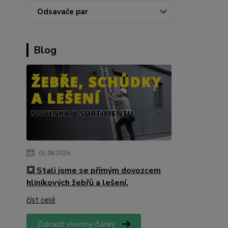
Odsavače par
Blog
01.08.2026
💥 Stali jsme se přímým dovozcem
hliníkových žebřů a lešení.
číst celé
Zobrazit všechny články