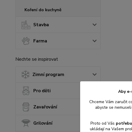
Koření do kuchyně
Stavba
Farma
Nechte se inspirovat
Zimní program
Pro děti
Aby e-
Chceme Vám zaručit c
Zavařování
abyste se nemuseli 
Grilování
Proto od Vás
potřebu
ukládají na Vašem pro