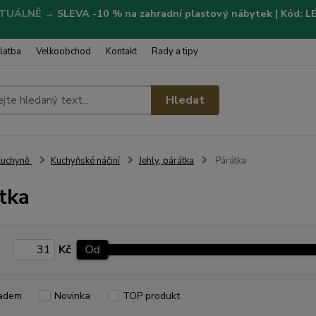
TUÁLNĚ
→
SLEVA -10 % na zahradní plastový nábytek | Kód: 
latba
Velkoobchod
Kontakt
Rady a tipy
Hledat
Kuchyně
Kuchyňské náčiní
Jehly, párátka
Párátka
tka
Kč
Od
adem
Novinka
TOP produkt