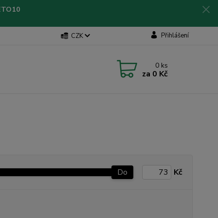
LETO10
Přihlášení
CZK
0
ks
za
0 Kč
Do
Kč