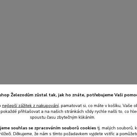
shop Železodům zůstal tak, jak ho znáte, potřebujeme Vaši pomo
o
nejlepší zážitek z nakupování
, pamatovat si, co máte v košíku, Vaše o
pokaždé přihlašovat a na našich stránkách vždy rychle našli to, co hled
spoustu času zbytečným klikáním.
jeme souhlas s
e
zpracováním souborů cookies
t
j. malých souborů, 
hlížeči. Děkujeme, že nám s tímto požadavkem vyjdete vstříc a pomůže