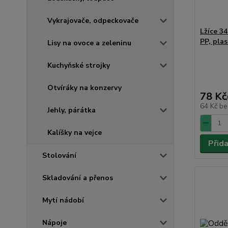
Vykrajovače, odpeckovače
Lžíce 3
PP, plas
Lisy na ovoce a zeleninu
Kuchyňské strojky
Otvíráky na konzervy
78 Kč
64 Kč
be
Jehly, párátka
Kalíšky na vejce
Přid
Stolování
Skladování a přenos
Mytí nádobí
Nápoje