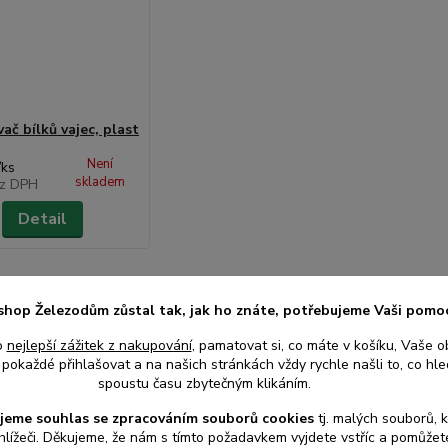
ač bílků vajec, plast
Není
/
ks
skladem
z DPH
Detail
shop Železodům zůstal tak, jak ho znáte, potřebujeme Vaši pomo
o
nejlepší zážitek z nakupování
, pamatovat si, co máte v košíku, Vaše o
pokaždé přihlašovat a na našich stránkách vždy rychle našli to, co hled
spoustu času zbytečným klikáním.
jeme souhlas s
e
zpracováním souborů cookies
t
j. malých souborů, 
hlížeči. Děkujeme, že nám s tímto požadavkem vyjdete vstříc a pomůže