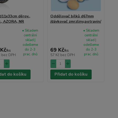
 d11x33cm děrov.,
Oddělovač bílků d67mm
., AZORA, NR
/dávkovač zmrzliny,potravin/
• Skladem
• Skladem
centrální
centrální
sklad |
sklad |
odešleme
odešleme
 Kč
69 Kč
do 2-3
do 2-3
/
ks
/
ks
prac. dnů
prac. dnů
č
bez DPH
57 Kč
bez DPH
dat do košíku
Přidat do košíku