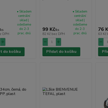
• Skladem
• Skladem
centrální
centrální
sklad |
sklad |
odešleme
odešleme
99 Kč
76 
do 2-3
do 2-3
/
ks
/
ks
prac. dnů
prac. dnů
z DPH
82 Kč
bez DPH
63 Kč
at do košíku
Přidat do košíku
Při