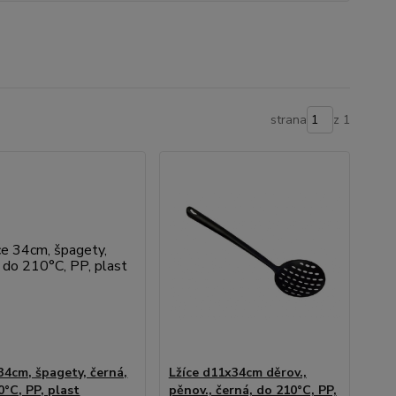
strana
z 1
 34cm, špagety, černá,
Lžíce d11x34cm děrov.,
0°C, PP, plast
pěnov., černá, do 210°C, PP,