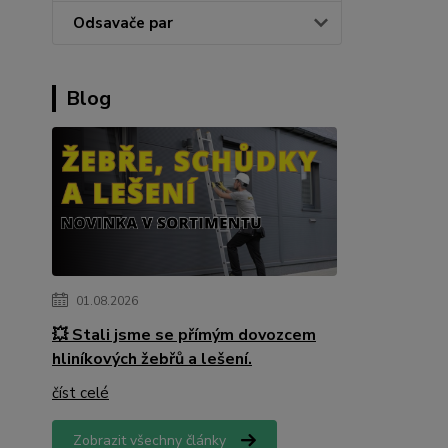
Odsavače par
Blog
01.08.2026
💥 Stali jsme se přímým dovozcem
hliníkových žebřů a lešení.
číst celé
Zobrazit všechny články