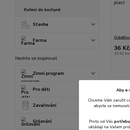
Koření do kuchyně
Stavba
Oddělov
Farma
36 Kč
30 Kč
be
Nechte se inspirovat
Zimní program
Pro děti
Aby e-
Chceme Vám zaručit c
Zavařování
abyste se nemuseli 
Grilování
Proto od Vás
potřebu
ukládají na Vašem pro