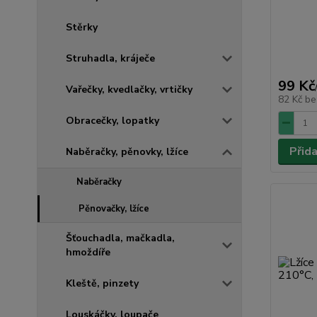
Stěrky
Struhadla, kráječe
99 Kč
Vařečky, kvedlačky, vrtičky
82 Kč
be
Obracečky, lopatky
Přid
Naběračky, pěnovky, lžíce
Naběračky
Pěnovačky, lžíce
Šťouchadla, mačkadla,
hmoždíře
Kleště, pinzety
Louskáčky, loupače