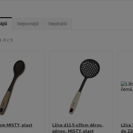
ější
Nejlevnější
Nejdražší
1-9 z 9
4cm MISTY, plast
Lžíce d11,5 x35cm děrov.,
Lžíce
pěnov., MISTY, plast
do 21