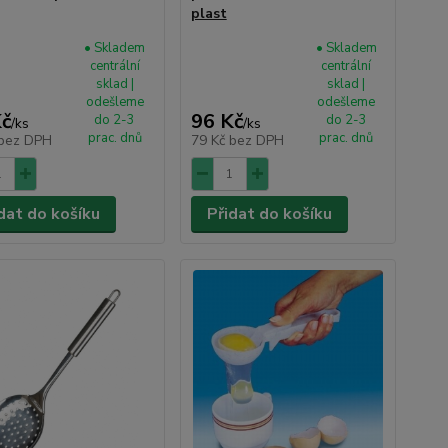
plast
• Skladem
• Skladem
centrální
centrální
sklad |
sklad |
odešleme
odešleme
Kč
96 Kč
do 2-3
do 2-3
/
ks
/
ks
prac. dnů
prac. dnů
bez DPH
79 Kč
bez DPH
dat do košíku
Přidat do košíku