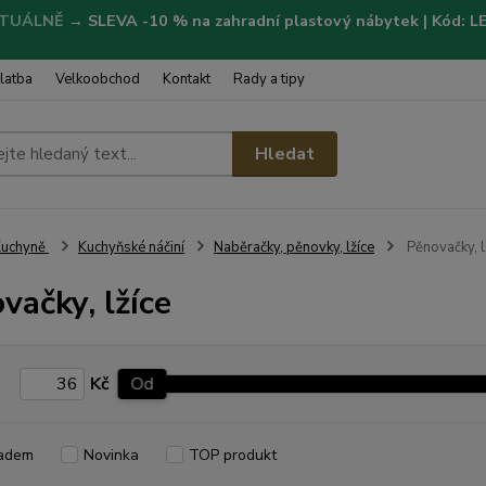
TUÁLNĚ
→
SLEVA -10 % na zahradní plastový nábytek | Kód: 
latba
Velkoobchod
Kontakt
Rady a tipy
Hledat
Kuchyně
Kuchyňské náčiní
Naběračky, pěnovky, lžíce
Pěnovačky, l
vačky, lžíce
Kč
Od
adem
Novinka
TOP produkt