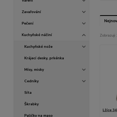
Vaření
Zavařování
Nejnov
Pečení
Kuchyňské náčiní
Zobrazuji 
Kuchyňské nože
Krájecí desky, prkénka
Mísy, misky
Cedníky
Síta
Škrabky
Lžíce 3
Paličky na maso