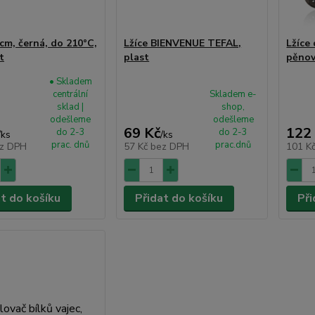
4cm, černá, do 210°C,
Lžíce BIENVENUE TEFAL,
Lžíce
t
plast
pěnov
• Skladem
centrální
Skladem e-
sklad |
shop,
odešleme
odešleme
69 Kč
122
do 2-3
do 2-3
/
ks
/
ks
prac. dnů
prac.dnů
z DPH
57 Kč
bez DPH
101 K
at do košíku
Přidat do košíku
Při