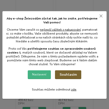
Aby e-shop Železodům zůstal tak, jak ho znáte, potřebujeme
Vaši pomoc!
Chceme Vám zaručit co
nejlepší zážitek z nakupování
, pamatovat
si, co máte v košíku, Vaše oblíbené produkty, abyste se nemuseli
pokaždé přihlašovat a na našich stránkách vždy rychle našli to, co
hledáte a ušetřili spoustu času zbytečným klikáním.
Proto od Vás
potřebujeme souhlas s
e
zpracováním souborů
cookies
t
j. malých souborů, které se dočasně ukládají na Vašem
prohlížeči. Děkujeme, že nám s tímto požadavkem vyjdete vstříc a
pomůžete nám tímto web zlepšovat. Budeme se k Vašim datům
chovat slušně. To Vám slibujeme!
1 hodnocení
2 hodnocení
Hrnec+PO d16 (2,00l)
Hrnec+PO d14 (1,50l)
Souhlasím
Nastavení
MÁKY, bílý smalt
MÁKY, bílý smalt
• Skladem centrální
• Skladem centrální
sklad | odešleme do 2-3
sklad | odešleme do 2-3
prac. dnů
prac. dnů
Souhlas můžete odmítnout
zde
.
550 Kč
504 Kč
/
ks
/
ks
455 Kč
bez
417 Kč
bez
DPH
DPH