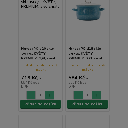
Hrnec+PO d20 sklo
Hrnec+PO d18 sklo
tyrkys, KVĚTY,
tyrkys, KVĚTY,
PREMIUM, 3,6l, smalt
PREMIUM, 2,6l, smalt
Skladem e-shop, méně
Skladem e-shop, méně
než 5ks
než 5ks
719 Kč
684 Kč
/
ks
/
ks
594 Kč
bez
565 Kč
bez
DPH
DPH
Přidat do košíku
Přidat do košíku