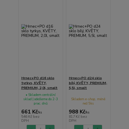
Hrnec+PO d16 sklo
Hrnec+PO d24 sklo
tyrkys, KVĚTY,
bílý, KVĚTY, PREMIUM,
PREMIUM, 2,0l, smalt
5,5l, smalt
• Skladem centrální
sklad | odešleme do 2-3
Skladem e-shop, méně
prac. dnů
než 5ks
661 Kč
988 Kč
/
ks
/
ks
546 Kč
bez
817 Kč
bez
DPH
DPH