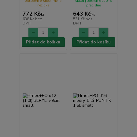
Skladem e-shop, méně
sklad | odešleme do 2-3
než 5ks
prac. dnů
772 Kč
643 Kč
/
ks
/
ks
638 Kč
bez
531 Kč
bez
DPH
DPH
Přidat do košíku
Přidat do košíku