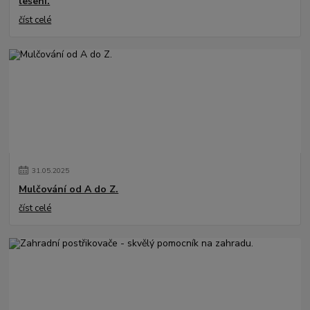
lešení.
číst celé
31
.
05
.
2025
Mulčování od A do Z.
číst celé