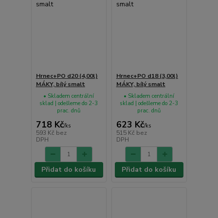
Hrnec+PO d20 (4,00l)
Hrnec+PO d18 (3,00l)
MÁKY, bílý smalt
MÁKY, bílý smalt
• Skladem centrální
• Skladem centrální
sklad | odešleme do 2-3
sklad | odešleme do 2-3
prac. dnů
prac. dnů
718 Kč
623 Kč
/
ks
/
ks
593 Kč
bez
515 Kč
bez
DPH
DPH
Přidat do košíku
Přidat do košíku