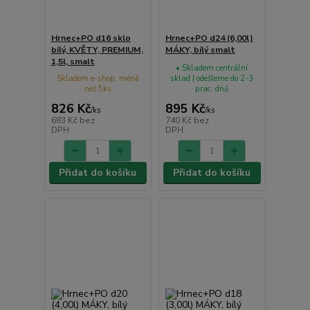
Hrnec+PO d16 sklo
Hrnec+PO d24 (6,00l)
bílý, KVĚTY, PREMIUM,
MÁKY, bílý smalt
1,5l, smalt
• Skladem centrální
Skladem e-shop, méně
sklad | odešleme do 2-3
než 5ks
prac. dnů
826 Kč
895 Kč
/
ks
/
ks
683 Kč
bez
740 Kč
bez
DPH
DPH
Přidat do košíku
Přidat do košíku