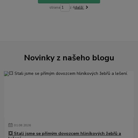
strana
z 4
další
Novinky z našeho blogu
01
.
08
.
2026
💥 Stali jsme se přímým dovozcem hliníkových žebřů a