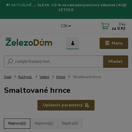
🔊
AKTUÁLNĚ
→
SLEVA -10 % na zahradní plastový nábytek | Kód:
LETO10
0
ks
CZK
za
0 Kč
Menu
Hledat
Úvod
Kuchyně
Vaření
Hrnce
Smaltované hrnce
Smaltované hrnce
Upřesnit parametry
Nejnovější
Nejlevnější
Nejdražší