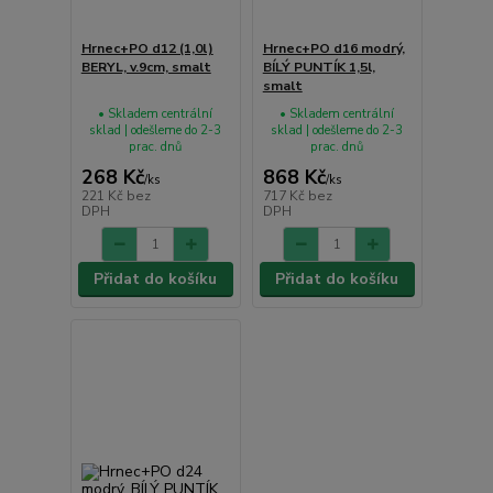
Hrnec+PO d12 (1,0l)
Hrnec+PO d16 modrý,
BERYL, v.9cm, smalt
BÍLÝ PUNTÍK 1,5l,
smalt
• Skladem centrální
• Skladem centrální
sklad | odešleme do 2-3
sklad | odešleme do 2-3
prac. dnů
prac. dnů
268 Kč
868 Kč
/
ks
/
ks
221 Kč
bez
717 Kč
bez
DPH
DPH
Přidat do košíku
Přidat do košíku