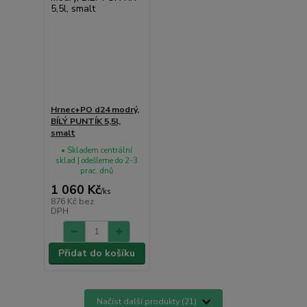
Hrnec+PO d24 modrý,
BÍLÝ PUNTÍK 5,5l,
smalt
• Skladem centrální
sklad | odešleme do 2-3
prac. dnů
1 060 Kč
/
ks
876 Kč
bez
DPH
Přidat do košíku
Načíst další produkty (21)