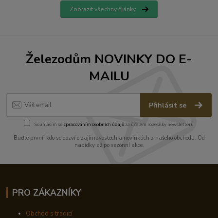
Zobrazit všechny články
Železodům NOVINKY DO E-
MAILU
Přihlásit se
Souhlasím se
zpracováním osobních údajů
za účelem rozesílky newsletteru.
Buďte první, kdo se dozví o zajímavostech a novinkách z našeho obchodu. Od
nabídky až po sezónní akce.
PRO ZÁKAZNÍKY
Obchod s tradicí