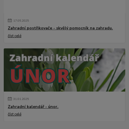
17
.
05
.
2025
Zahradní postřikovače - skvělý pomocník na zahradu.
číst celé
31
.
01
.
2025
Zahradní kalendář - únor.
číst celé