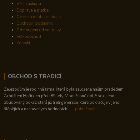
Vše o nákupu
Doprava a platba
Ochrana osobních údajů
Obchodní podmínky
Odstoupení od smlouvy
Velkoobchod
Kontakt
OBCHOD S TRADICÍ
Železodům je rodinná firma, která byla založena naším pradědem
Arnoštem Hofírkem před 89 lety. V současné době se o jeho
zbudovaný odkaz stará již třetí generace, která pokračuje v jeho
šlépějích a nastavených hodnotách..
→ pokračování