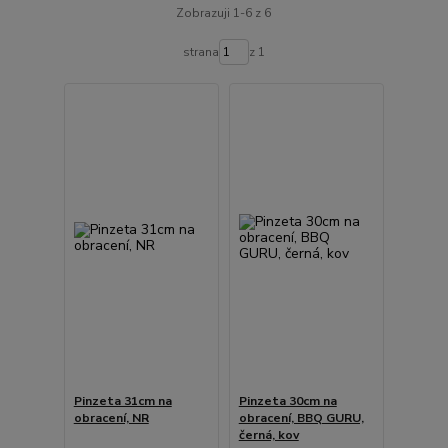
Zobrazuji 1-6 z 6
strana
z 1
Pinzeta 31cm na
Pinzeta 30cm na
obracení, NR
obracení, BBQ GURU,
černá, kov