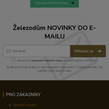
Zobrazit všechny články
Železodům NOVINKY DO E-
MAILU
Přihlásit se
Souhlasím se
zpracováním osobních údajů
za účelem rozesílky newsletteru.
Buďte první, kdo se dozví o zajímavostech a novinkách z našeho obchodu. Od
nabídky až po sezónní akce.
PRO ZÁKAZNÍKY
Obchod s tradicí