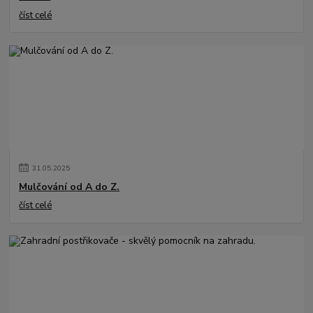
číst celé
31
.
05
.
2025
Mulčování od A do Z.
číst celé