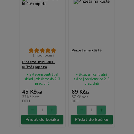
Pinzeta na klíště
1 hodnocení
Pinzeta-mini-3ks-
klíště+pipeta
• Skladem centrální
• Skladem centrální
sklad | odešleme do 2-3
sklad | odešleme do 2-3
prac. dnů
prac. dnů
45 Kč
69 Kč
/
bal
/
ks
37 Kč
bez
57 Kč
bez
DPH
DPH
Přidat do košíku
Přidat do košíku