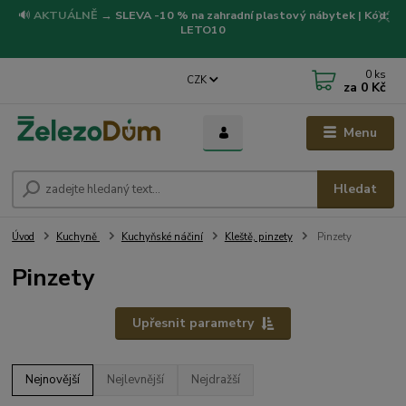
🔊
AKTUÁLNĚ
→
SLEVA -10 % na zahradní plastový nábytek | Kód:
LETO10
0
ks
CZK
za
0 Kč
Menu
Hledat
Úvod
Kuchyně
Kuchyňské náčiní
Kleště, pinzety
Pinzety
Pinzety
Upřesnit parametry
Nejnovější
Nejlevnější
Nejdražší