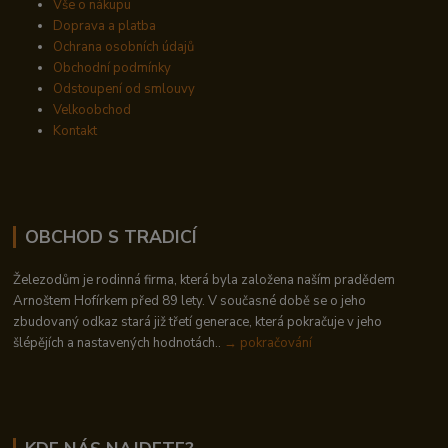
Vše o nákupu
Doprava a platba
Ochrana osobních údajů
Obchodní podmínky
Odstoupení od smlouvy
Velkoobchod
Kontakt
OBCHOD S TRADICÍ
Železodům je rodinná firma, která byla založena naším pradědem
Arnoštem Hofírkem před 89 lety. V současné době se o jeho
zbudovaný odkaz stará již třetí generace, která pokračuje v jeho
šlépějích a nastavených hodnotách..
→ pokračování