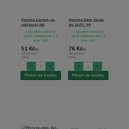
Pinzeta 12x3cm, na
Pinzeta 34cm, černá,
rybí kosti, NR
do 210°C, PP
• Skladem centrální
• Skladem centrální
sklad | odešleme do 2-3
sklad | odešleme do 2-3
prac. dnů
prac. dnů
51 Kč
76 Kč
/
ks
/
ks
42 Kč
bez
63 Kč
bez
DPH
DPH
Přidat do košíku
Přidat do košíku