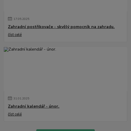
17
.
05
.
2025
Zahradní postřikovače - skvělý pomocník na zahradu.
číst celé
31
.
01
.
2025
Zahradní kalendář - únor.
číst celé