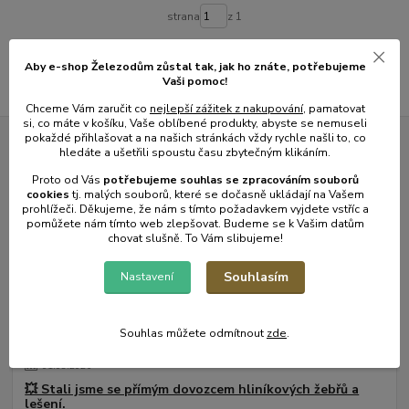
strana
z 1
Aby e-shop Železodům zůstal tak, jak ho znáte, potřebujeme
Vaši pomoc!
Chceme Vám zaručit co
nejlepší zážitek z nakupování
, pamatovat
si, co máte v košíku, Vaše oblíbené produkty, abyste se nemuseli
pokaždé přihlašovat a na našich stránkách vždy rychle našli to, co
hledáte a ušetřili spoustu času zbytečným klikáním.
Novinky z našeho blogu
Proto od Vás
potřebujeme souhlas s
e
zpracováním souborů
cookies
t
j. malých souborů, které se dočasně ukládají na Vašem
prohlížeči. Děkujeme, že nám s tímto požadavkem vyjdete vstříc a
pomůžete nám tímto web zlepšovat. Budeme se k Vašim datům
chovat slušně. To Vám slibujeme!
Souhlasím
Nastavení
Souhlas můžete odmítnout
zde
.
01
.
08
.
2026
💥 Stali jsme se přímým dovozcem hliníkových žebřů a
lešení.