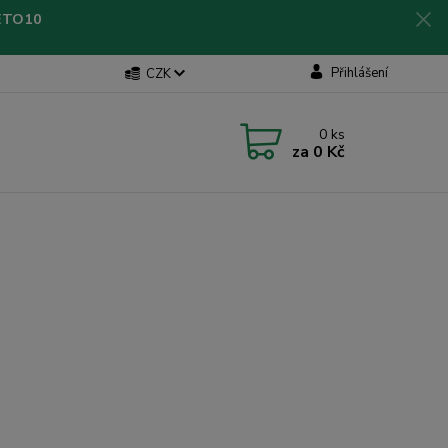
LETO10
Přihlášení
CZK
0
ks
za
0 Kč