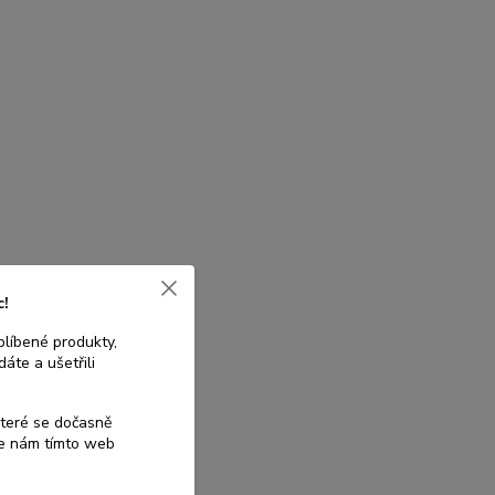
c!
blíbené produkty,
áte a ušetřili
které se dočasně
te nám tímto web