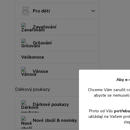
Pro děti
Zavařování
Grilování
Velikonoce
Vánoce
Aby e-
Dárkový poukazy
Chceme Vám zaručit c
abyste se nemuseli 
Dárkové poukazy
Proto od Vás
potřebu
ukládají na Vašem pro
Nové zboží & novinky
zle