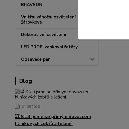
BRAVSON
Vnitřní vánoční osvětelení
žárovkové
Dekorativní osvětlení
LED PROFI venkovní řetězy
Odsavače par
Blog
01.08.2026
💥 Stali jsme se přímým dovozcem
hliníkových žebřů a lešení.