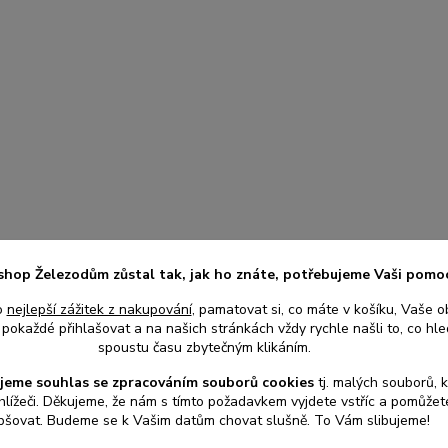
shop Železodům zůstal tak, jak ho znáte, potřebujeme Vaši pomo
o
nejlepší zážitek z nakupování
, pamatovat si, co máte v košíku, Vaše o
pokaždé přihlašovat a na našich stránkách vždy rychle našli to, co hled
spoustu času zbytečným klikáním.
jeme souhlas s
e
zpracováním souborů cookies
t
j. malých souborů, 
hlížeči. Děkujeme, že nám s tímto požadavkem vyjdete vstříc a pomůže
pšovat. Budeme se k Vašim datům chovat slušně. To Vám slibujeme!