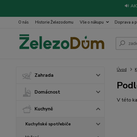
🔊
AK
O nás
Historie Železodomu
Vše o nákupu
Doprava a p
Úvod
Zahrada
Podl
Domácnost
V této ka
Kuchyně
Kuchyňské spotřebiče