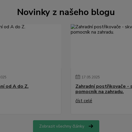
Novinky z našeho blogu
2025
17
.
05
.
2025
ní od A do Z.
Zahradní postřikovače - 
pomocník na zahradu.
číst celé
Zobrazit všechny články