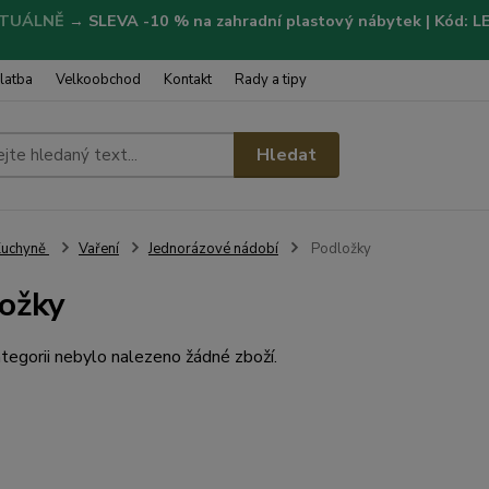
TUÁLNĚ
→
SLEVA -10 % na zahradní plastový nábytek | Kód: 
latba
Velkoobchod
Kontakt
Rady a tipy
Hledat
Kuchyně
Vaření
Jednorázové nádobí
Podložky
ožky
tegorii nebylo nalezeno žádné zboží.