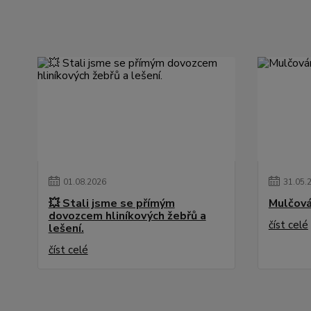
01
.
08
.
2026
31
.
05
.
💥 Stali jsme se přímým
Mulčová
dovozcem hliníkových žebřů a
číst celé
lešení.
číst celé