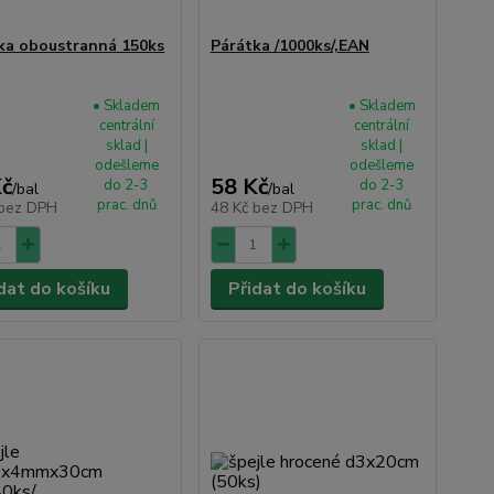
ka oboustranná 150ks
Párátka /1000ks/,EAN
• Skladem
• Skladem
centrální
centrální
sklad |
sklad |
odešleme
odešleme
Kč
58 Kč
do 2-3
do 2-3
/
bal
/
bal
prac. dnů
prac. dnů
bez DPH
48 Kč
bez DPH
dat do košíku
Přidat do košíku