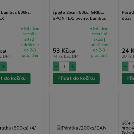
 bambus 500ks,
špejle 25cm, 50ks, GRILL,
Párát
EX
SPONTEX, pevné, bambus
dóza
• Skladem
• Skladem
centrální
centrální
sklad |
sklad |
odešleme
odešleme
53 Kč
24 
do 2-3
do 2-3
/
bal
/
bal
prac. dnů
prac. dnů
z DPH
44 Kč
bez DPH
20 Kč
at do košíku
Přidat do košíku
Při