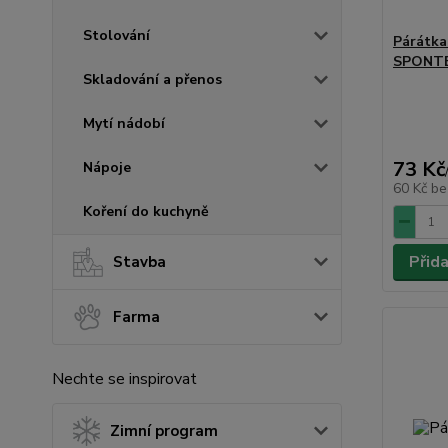
Stolování
Párátka
SPONT
Skladování a přenos
Mytí nádobí
73 Kč
Nápoje
60 Kč
be
Koření do kuchyně
Přid
Stavba
Farma
Nechte se inspirovat
Zimní program