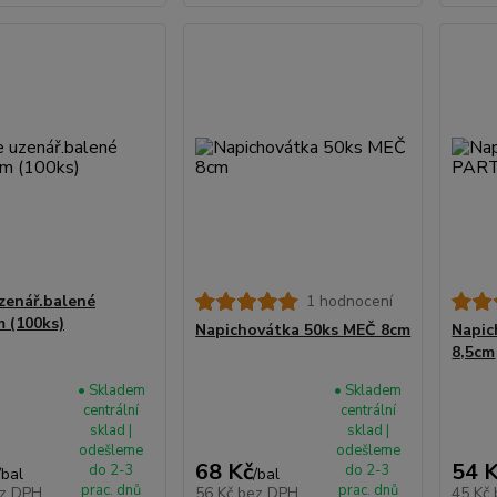
uzenář.balené
1 hodnocení
 (100ks)
Napichovátka 50ks MEČ 8cm
Napic
8,5cm
• Skladem
• Skladem
centrální
centrální
sklad |
sklad |
odešleme
odešleme
68 Kč
54 
do 2-3
do 2-3
/
bal
/
bal
prac. dnů
prac. dnů
z DPH
56 Kč
bez DPH
45 Kč