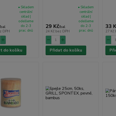
• Skladem
• Skladem
centrální
centrální
sklad |
sklad |
odešleme
odešleme
29 Kč
33 
do 2-3
do 2-3
/
bal
/
bal
prac. dnů
prac. dnů
z DPH
24 Kč
bez DPH
27 Kč
at do košíku
Přidat do košíku
Při