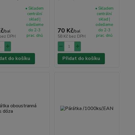
• Skladem
• Skladem
centrální
centrální
sklad |
sklad |
odešleme
odešleme
Kč
70 Kč
do 2-3
do 2-3
/
bal
/
bal
prac. dnů
prac. dnů
bez DPH
58 Kč
bez DPH
dat do košíku
Přidat do košíku