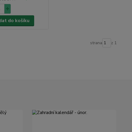
dat do košíku
strana
z 1