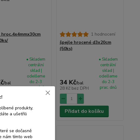
e hroc.4x4mmx30cm
1 hodnocení
0ks/
špejle hrocené d3x20cm
(50ks)
• Skladem
• Skladem
centrální
centrální
sklad |
sklad |
odešleme
odešleme
Kč
34 Kč
do 2-3
do 2-3
/
bal
/
bal
prac. dnů
prac. dnů
bez DPH
28 Kč
bez DPH
c!
blíbené produkty,
dat do košíku
Přidat do košíku
áte a ušetřili
které se dočasně
te nám tímto web