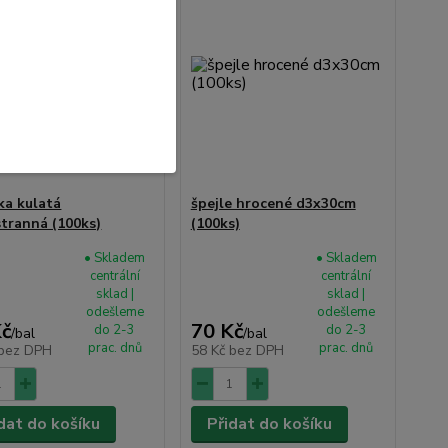
ka kulatá
špejle hrocené d3x30cm
tranná (100ks)
(100ks)
• Skladem
• Skladem
centrální
centrální
sklad |
sklad |
odešleme
odešleme
Kč
70 Kč
do 2-3
do 2-3
/
bal
/
bal
prac. dnů
prac. dnů
bez DPH
58 Kč
bez DPH
dat do košíku
Přidat do košíku