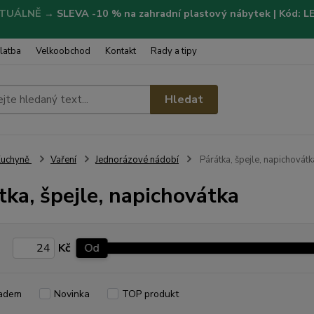
TUÁLNĚ
→
SLEVA -10 % na zahradní plastový nábytek | Kód: 
latba
Velkoobchod
Kontakt
Rady a tipy
Hledat
Kuchyně
Vaření
Jednorázové nádobí
Párátka, špejle, napichovátk
tka, špejle, napichovátka
Kč
Od
adem
Novinka
TOP produkt