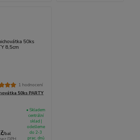
1 hodnocení
hovátka 50ks PARTY
• Skladem
centrální
sklad |
odešleme
Kč
do 2-3
/
bal
prac. dnů
bez DPH