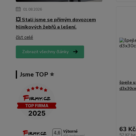
01.08.2026
💥 Stali jsme se přímým dovozcem
hliníkových žebřů a lešení.
číst celé
Zobrazit všechny články
Jsme TOP ⭐️
špejle 
d3x30cm
63 Kč
52 Kč
be