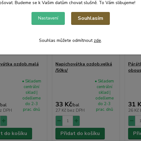
pšovat. Budeme se k Vašim datům chovat slušně. To Vám slibujeme!
Souhlasím
Nastavení
Souhlas můžete odmítnout
zde
.
vátka ozdob.malá
Napichovátka ozdob.velká
Párát
/50ks/
obous
• Skladem
• Skladem
centrální
centrální
sklad |
sklad |
odešleme
odešleme
33 Kč
31 
do 2-3
do 2-3
/
bal
/
bal
prac. dnů
prac. dnů
z DPH
27 Kč
bez DPH
26 Kč
at do košíku
Přidat do košíku
Při