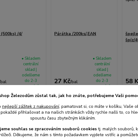
(500ks) /4/
Párátka /200ks/,EAN
špejl
špíz/4
• Skladem
• Skladem
centrální
centrální
sklad |
sklad |
odešleme
odešleme
27 Kč
58 
do 2-3
do 2-3
/
bal
/
bal
prac. dnů
prac. dnů
z DPH
22 Kč
bez DPH
48 Kč
shop Železodům zůstal tak, jak ho znáte, potřebujeme Vaši pomo
o
nejlepší zážitek z nakupování
, pamatovat si, co máte v košíku, Vaše o
at do košíku
Přidat do košíku
Při
pokaždé přihlašovat a na našich stránkách vždy rychle našli to, co hled
spoustu času zbytečným klikáním.
jeme souhlas s
e
zpracováním souborů cookies
t
j. malých souborů, 
hlížeči. Děkujeme, že nám s tímto požadavkem vyjdete vstříc a pomůže