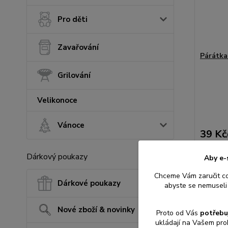
Pro děti
Zavařování
Párátka 
Grilování
Velikonoce
Vánoce
39 Kč
32 Kč
be
Dárkový poukazy
Aby e-
Chceme Vám zaručit c
Přid
Dárkové poukazy
abyste se nemuseli 
Nové zboží & novinky
Proto od Vás
potřebu
ukládají na Vašem pro