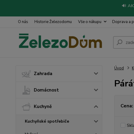
🔊
AK
O nás
Historie Železodomu
Vše o nákupu
Doprava a p
Úvod
Zahrada
Párá
Domácnost
Cena:
Kuchyně
Kuchyňské spotřebiče
Skl