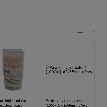
strana
z 1
ka 200ks, kulatá
Párátka hygien.balená
s, dóza plast
(1000ks), d2x65mm, dřevo