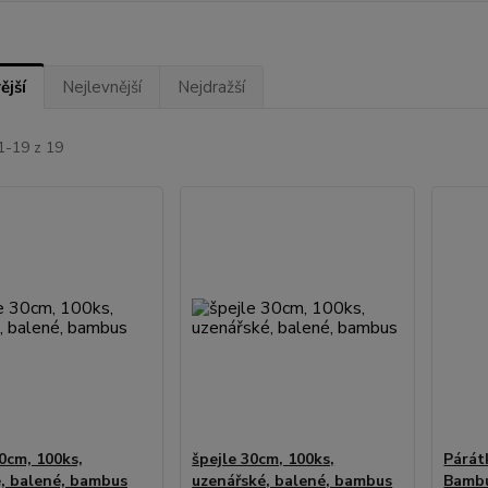
ější
Nejlevnější
Nejdražší
1-19 z 19
30cm, 100ks,
špejle 30cm, 100ks,
Párát
, balené, bambus
uzenářské, balené, bambus
Bambu