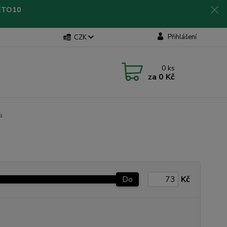
LETO10
Přihlášení
CZK
0
ks
za
0 Kč
a
Do
Kč