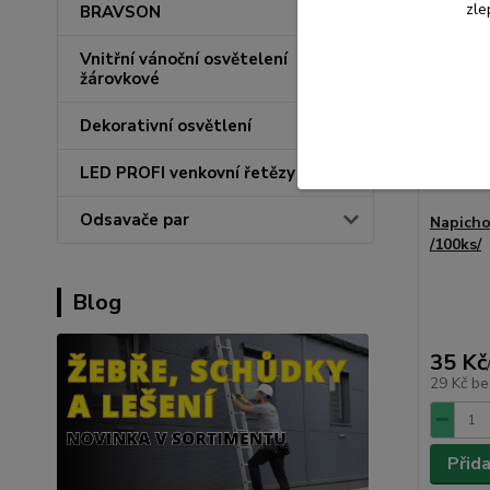
zle
BRAVSON
Vnitřní vánoční osvětelení
žárovkové
Dekorativní osvětlení
LED PROFI venkovní řetězy
Odsavače par
Napicho
/100ks/
Blog
35 Kč
29 Kč
be
Přid