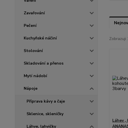
Vaření
Zavařování
Nejnov
Pečení
Kuchyňské náčiní
Zobrazuji 
Stolování
Skladování a přenos
Mytí nádobí
Nápoje
Příprava kávy a čaje
Sklenice, skleničky
Láhev ,
ANANAS
Láhve, lahvičky