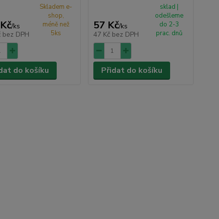
Skladem e-
sklad |
shop,
odešleme
 Kč
57 Kč
méně než
do 2-3
/
ks
/
ks
5ks
prac. dnů
č
bez DPH
47 Kč
bez DPH
dat do košíku
Přidat do košíku