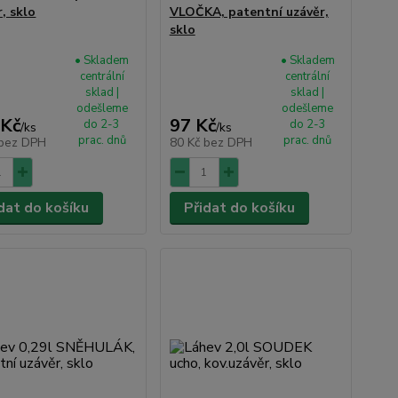
, sklo
VLOČKA, patentní uzávěr,
sklo
• Skladem
• Skladem
centrální
centrální
sklad |
sklad |
odešleme
odešleme
 Kč
97 Kč
do 2-3
do 2-3
/
ks
/
ks
prac. dnů
prac. dnů
bez DPH
80 Kč
bez DPH
dat do košíku
Přidat do košíku