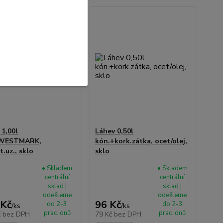
 1,00l
Láhev 0,50l
.WESTMARK,
kón.+kork.zátka, ocet/olej,
.uz., sklo
sklo
• Skladem
• Skladem
centrální
centrální
sklad |
sklad |
odešleme
odešleme
 Kč
96 Kč
do 2-3
do 2-3
/
ks
/
ks
prac. dnů
prac. dnů
č
bez DPH
79 Kč
bez DPH