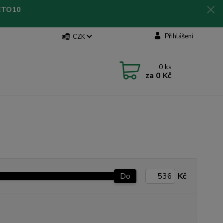
LETO10
Přihlášení
CZK
0
ks
za
0 Kč
Do
Kč