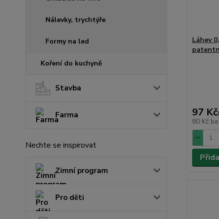
Nálevky, trychtýře
Láhev 0
Formy na led
patentn
Koření do kuchyně
Stavba
97 Kč
Farma
80 Kč
be
Nechte se inspirovat
Přid
Zimní program
Pro děti