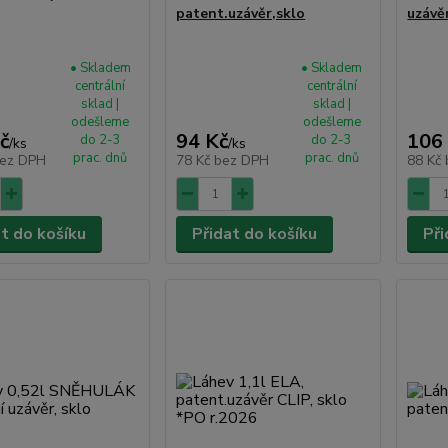
patent.uzávěr,sklo
uzávěr
• Skladem
• Skladem
centrální
centrální
sklad |
sklad |
odešleme
odešleme
č
94 Kč
106
do 2-3
do 2-3
/
ks
/
ks
prac. dnů
prac. dnů
ez DPH
78 Kč
bez DPH
88 Kč
at do košíku
Přidat do košíku
Při