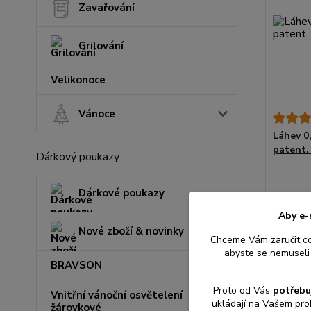
Zavařování
Grilování
Velikonoce
Vánoce
Láhev 0
patent. 
Dárkový poukazy
Dárkové poukazy
Aby e-
81 Kč
Nové zboží & novinky
67 Kč
be
Chceme Vám zaručit c
abyste se nemuseli 
BRAVSON
Přid
Proto od Vás
potřebu
Vnitřní vánoční osvětelení
ukládají na Vašem pro
žárovkové