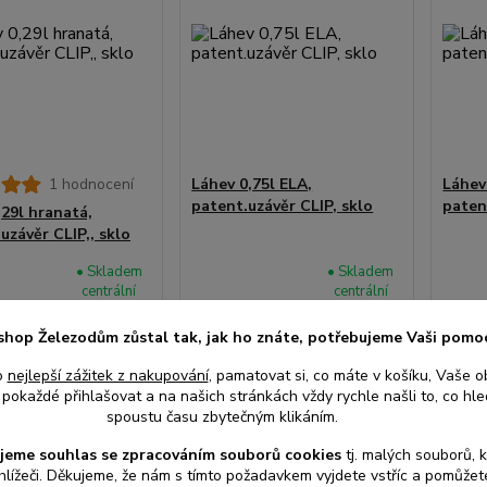
1 hodnocení
Láhev 0,75l ELA,
Láhev
patent.uzávěr CLIP, sklo
paten
,29l hranatá,
uzávěr CLIP,, sklo
• Skladem
• Skladem
centrální
centrální
sklad |
sklad |
odešleme
odešleme
shop Železodům zůstal tak, jak ho znáte, potřebujeme Vaši pomo
104 Kč
68 
do 2-3
do 2-3
/
ks
/
ks
prac. dnů
prac. dnů
z DPH
86 Kč
bez DPH
56 Kč
o
nejlepší zážitek z nakupování
, pamatovat si, co máte v košíku, Vaše o
pokaždé přihlašovat a na našich stránkách vždy rychle našli to, co hled
spoustu času zbytečným klikáním.
at do košíku
Přidat do košíku
Při
jeme souhlas s
e
zpracováním souborů cookies
t
j. malých souborů, 
hlížeči. Děkujeme, že nám s tímto požadavkem vyjdete vstříc a pomůže