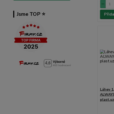
Jsme TOP ⭐️
Přid
Láhev 1
ALWAYS
plast.uz