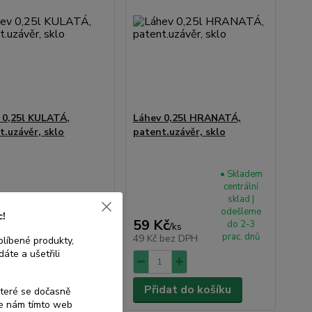
 0,25l KULATÁ,
Láhev 0,25l HRANATÁ,
t.uzávěr, sklo
patent.uzávěr, sklo
• Skladem
centrální
Skladem e-
sklad |
shop,
odešleme
c!
Kč
59 Kč
méně než
do 2-3
/
ks
/
ks
5ks
prac. dnů
bez DPH
49 Kč
bez DPH
blíbené produkty,
áte a ušetřili
dat do košíku
Přidat do košíku
které se dočasně
te nám tímto web