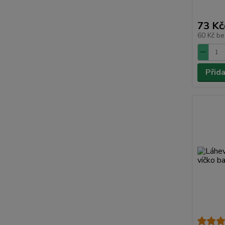
73 Kč
60 Kč
be
Přid