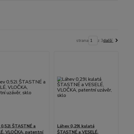
strana
z 3
další
 0,52l ŠTASTNÉ a
Láhev 0,29l kulatá
É, VLOČKA, patentní
ŠTASTNÉ a VESELÉ,