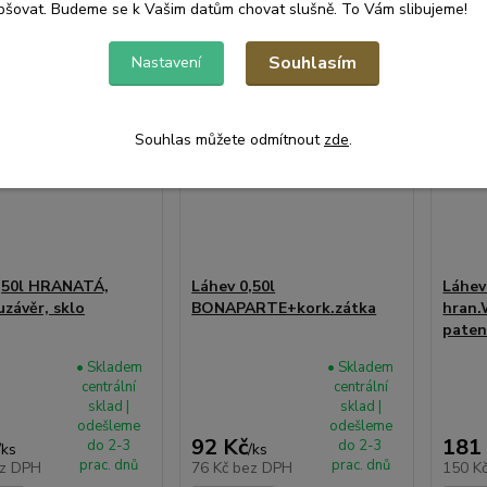
pšovat. Budeme se k Vašim datům chovat slušně. To Vám slibujeme!
Souhlasím
Nastavení
Souhlas můžete odmítnout
zde
.
,50l HRANATÁ,
Láhev 0,50l
Láhev
uzávěr, sklo
BONAPARTE+kork.zátka
hran
patent
• Skladem
• Skladem
centrální
centrální
sklad |
sklad |
odešleme
odešleme
92 Kč
181
do 2-3
do 2-3
/
ks
/
ks
prac. dnů
prac. dnů
z DPH
76 Kč
bez DPH
150 K