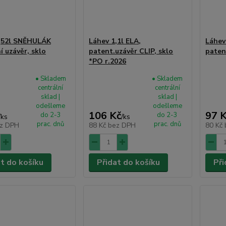
,52l SNĚHULÁK
Láhev 1,1l ELA,
Láhev
í uzávěr, sklo
patent.uzávěr CLIP, sklo
paten
*PO r.2026
• Skladem
• Skladem
centrální
centrální
sklad |
sklad |
odešleme
odešleme
106 Kč
97 
do 2-3
do 2-3
/
ks
/
ks
prac. dnů
prac. dnů
z DPH
88 Kč
bez DPH
80 Kč
at do košíku
Přidat do košíku
Při