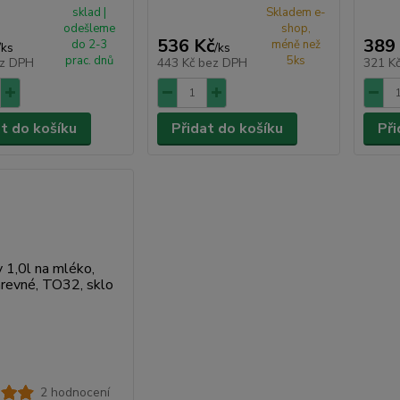
sklad |
Skladem e-
odešleme
shop,
536 Kč
389
do 2-3
méně než
/
ks
/
ks
prac. dnů
5ks
z DPH
443 Kč
bez DPH
321 K
at do košíku
Přidat do košíku
Při
2 hodnocení