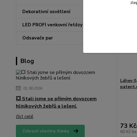
zle
Dekorativní osvětlení
LED PROFI venkovní řetězy
Odsavače par
Blog
Láhev 0
patent.
01.08.2026
💥 Stali jsme se přímým dovozcem
hliníkových žebřů a lešení.
číst celé
73 Kč
Zobrazit všechny články
60 Kč
be