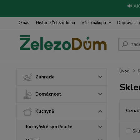
🔊
AK
O nás
Historie Železodomu
Vše o nákupu
Doprava a p
Úvod
Zahrada
Skle
Domácnost
Cena:
Kuchyně
Kuchyňské spotřebiče
Skl