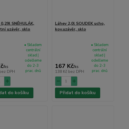
 0,29l SNĚHULÁK,
Láhev 2,0l SOUDEK ucho,
tní uzávěr, sklo
kov.uzávěr, sklo
• Skladem
• Skladem
centrální
centrální
sklad |
sklad |
odešleme
odešleme
Kč
167 Kč
do 2-3
do 2-3
/
ks
/
ks
prac. dnů
prac. dnů
bez DPH
138 Kč
bez DPH
dat do košíku
Přidat do košíku