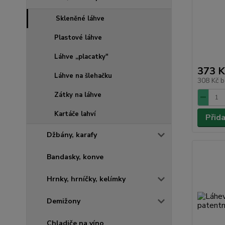
Skleněné láhve
Plastové láhve
Láhve ,,placatky"
373 K
Láhve na šlehačku
308 Kč
b
Zátky na láhve
Kartáče lahví
Přid
Džbány, karafy
Bandasky, konve
Hrnky, hrníčky, kelímky
Demižony
Chladiče na víno