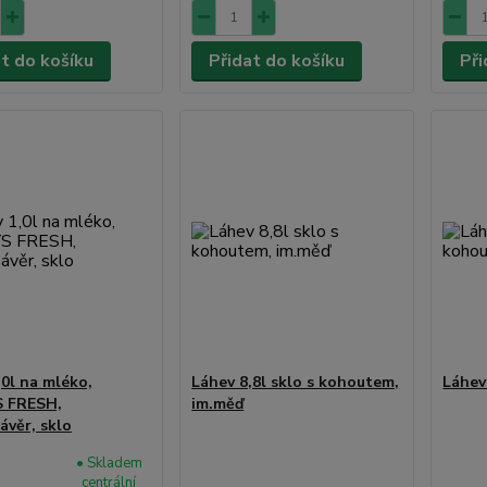
at do košíku
Přidat do košíku
Při
,0l na mléko,
Láhev 8,8l sklo s kohoutem,
Láhev
 FRESH,
im.měď
ávěr, sklo
• Skladem
centrální