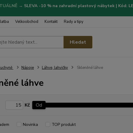
TUÁLNĚ
→
SLEVA -10 % na zahradní plastový nábytek | Kód: 
latba
Velkoobchod
Kontakt
Rady a tipy
Hledat
Kuchyně
Nápoje
Láhve, lahvičky
Skleněné láhve
něné láhve
Kč
Od
adem
Novinka
TOP produkt