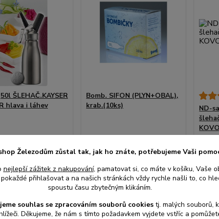
,50l ŠLEHAČ.KAYSER
Bomb. SIFON (PLYN+OBAL),
R hlava i láhev
krab.(10ks)
ND-sa
šleha
KOV
• Skladem
• Skladem
shop Železodům zůstal tak, jak ho znáte, potřebujeme Vaši pomo
centrální
centrální
sklad |
sklad |
o
nejlepší zážitek z nakupování
, pamatovat si, co máte v košíku, Vaše o
odešleme
odešleme
pokaždé přihlašovat a na našich stránkách vždy rychle našli to, co hled
 Kč
119 Kč
98 
do 2-3
do 2-3
/
ks
/
bal
spoustu času zbytečným klikáním.
prac. dnů
prac. dnů
č
bez DPH
98 Kč
bez DPH
81 Kč
jeme souhlas s
e
zpracováním souborů cookies
t
j. malých souborů, 
hlížeči. Děkujeme, že nám s tímto požadavkem vyjdete vstříc a pomůže