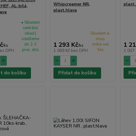
Whipcreamer NR,
plast
EF, AL-bílá,
plast.hlava
lava
• Skladem
centrální
sklad |
Skladem e-
odešleme
shop,
č
1 293 Kč
1 21
do 2-3
méně než
/
ks
/
ks
prac. dnů
5ks
ez DPH
1 069 Kč
bez DPH
1 007
at do košíku
Přidat do košíku
Při