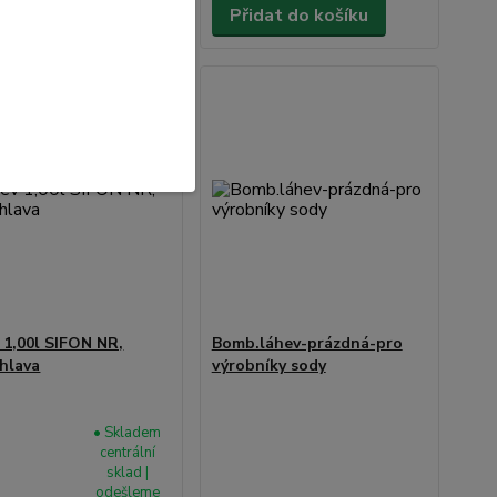
dat do košíku
Přidat do košíku
 1,00l SIFON NR,
Bomb.láhev-prázdná-pro
.hlava
výrobníky sody
• Skladem
centrální
sklad |
odešleme