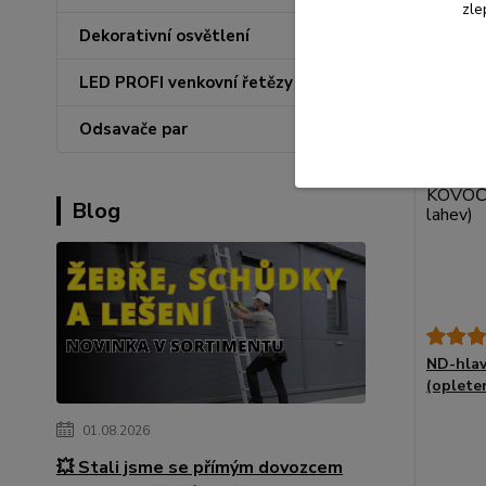
zle
Přid
Dekorativní osvětlení
LED PROFI venkovní řetězy
Odsavače par
Blog
ND-hla
(oplete
01.08.2026
💥 Stali jsme se přímým dovozcem