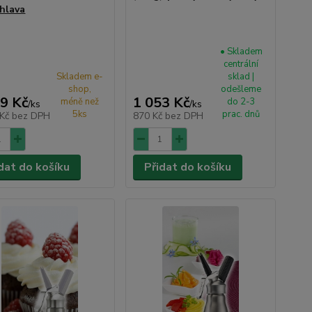
.hlava
• Skladem
centrální
Skladem e-
sklad |
shop,
odešleme
9 Kč
1 053 Kč
méně než
do 2-3
/
ks
/
ks
5ks
prac. dnů
 Kč
bez DPH
870 Kč
bez DPH
dat do košíku
Přidat do košíku