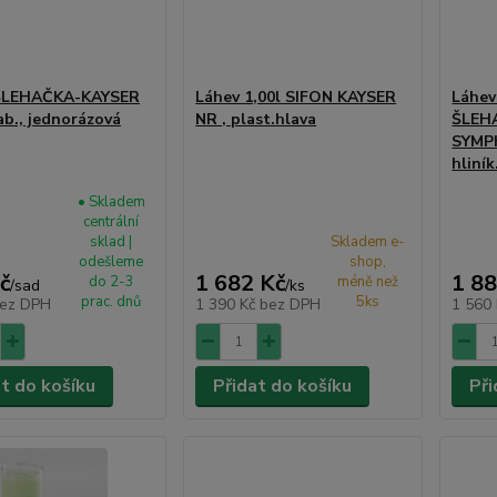
ŠLEHAČKA-KAYSER
Láhev 1,00l SIFON KAYSER
Láhev
ab., jednorázová
NR , plast.hlava
ŠLEH
SYMP
hliník
• Skladem
centrální
sklad |
Skladem e-
odešleme
shop,
č
1 682 Kč
1 88
do 2-3
méně než
/
sad
/
ks
prac. dnů
5ks
ez DPH
1 390 Kč
bez DPH
1 560
at do košíku
Přidat do košíku
Při