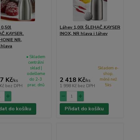
 0,50l
Láhev 1,00l ŠLEHAČ.KAYSER
AČ.KAYSER.
INOX, NR hlava i láhev
HONIE NR,
.hlava
• Skladem
centrální
sklad |
Skladem e-
odešleme
shop,
7 Kč
2 418 Kč
do 2-3
méně než
/
ks
/
ks
prac. dnů
5ks
 Kč
bez DPH
1 998 Kč
bez DPH
dat do košíku
Přidat do košíku