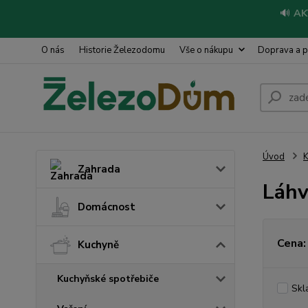
🔊
AK
O nás
Historie Železodomu
Vše o nákupu
Doprava a p
Úvod
Zahrada
Láhv
Domácnost
Cena:
Kuchyně
Kuchyňské spotřebiče
Skl