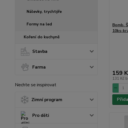
Nálevky, trychtýře
Formy na led
Bomb. 
10ks-kr
Koření do kuchyně
Stavba
Farma
159 K
131 Kč
b
Nechte se inspirovat
Přid
Zimní program
Pro děti