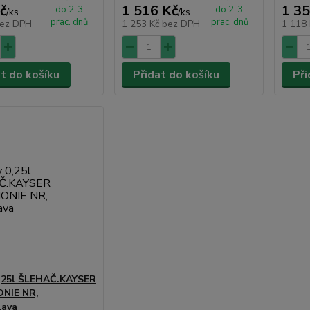
č
1 516 Kč
1 35
do 2-3
do 2-3
/
ks
/
ks
prac. dnů
prac. dnů
ez DPH
1 253 Kč
bez DPH
1 118
at do košíku
Přidat do košíku
Při
,25l ŠLEHAČ.KAYSER
NIE NR,
lava