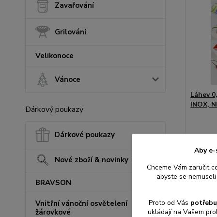
Zavařování
Grilování
Velikonoce
Vánoce
Láhev 0
INOX, N
Dárkový poukazy
Dárkové poukazy
Aby e-
Nové zboží & novinky
Chceme Vám zaručit c
abyste se nemuseli 
2 302
BRAVSON
1 902 K
Proto od Vás
potřebu
Vnitřní vánoční osvětelení
ukládají na Vašem pro
žárovkové