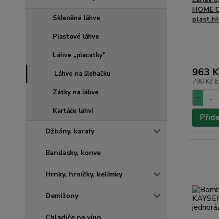
HOME CH
Skleněné láhve
plast.h
Plastové láhve
Láhve ,,placatky"
963 K
Láhve na šlehačku
796 Kč
b
Zátky na láhve
Kartáče lahví
Přid
Džbány, karafy
Bandasky, konve
Hrnky, hrníčky, kelímky
Demižony
Chladiče na víno