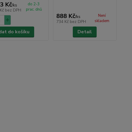
3 Kč
do 2-3
/
ks
prac. dnů
 Kč
bez DPH
888 Kč
Není
/
ks
skladem
734 Kč
bez DPH
dat do košíku
Detail