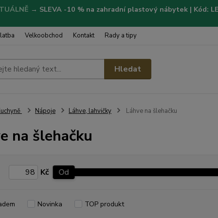
TUÁLNĚ
→
SLEVA -10 % na zahradní plastový nábytek | Kód: 
latba
Velkoobchod
Kontakt
Rady a tipy
Hledat
Kuchyně
Nápoje
Láhve, lahvičky
Láhve na šlehačku
e na šlehačku
Kč
Od
adem
Novinka
TOP produkt