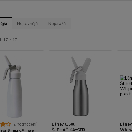
ější
Nejlevnější
Nejdražší
1-17 z 17
2 hodnocení
Láhev 0,50l
Láhev
ŠLEHAČ.KAYSER.
Whipc
,50l ŠLEHAČ.LISS