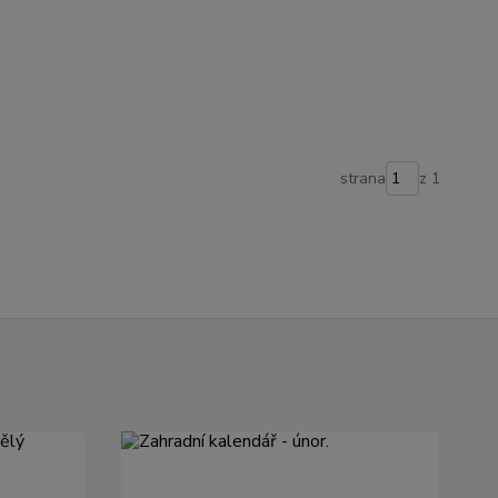
strana
z 1