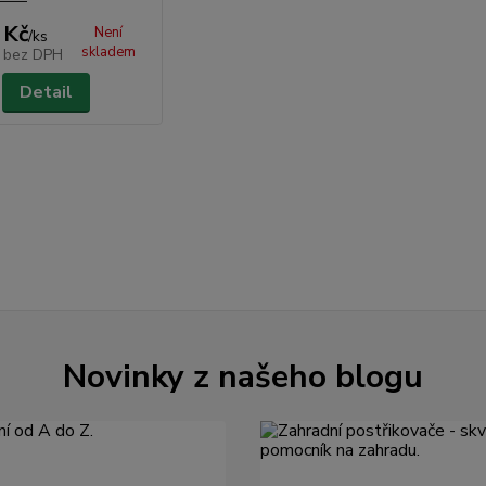
 Kč
Není
/
ks
skladem
č
bez DPH
Detail
Novinky z našeho blogu