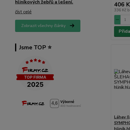
hliníkových žebřů a lešení.
406 K
336 Kč
b
číst celé
Zobrazit všechny články
Přid
Jsme TOP ⭐️
Láhev 0
SYMPHO
hliník.h