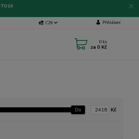
LETO10
Přihlášení
CZK
0
ks
za
0 Kč
Do
Kč