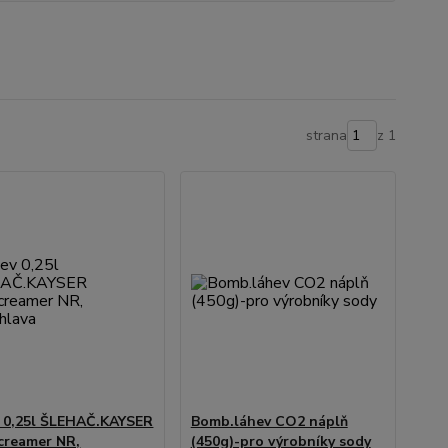
strana
z 1
 0,25l ŠLEHAČ.KAYSER
Bomb.láhev CO2 náplň
reamer NR,
(450g)-pro výrobníky sody