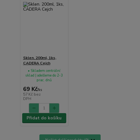
Sklen. 200ml, 1ks,
CADERA Cejch
• Skladem centrální
sklad | odešleme do 2-3
prac. dnů
69 Kč
/
ks
57 Kč
bez
DPH
Přidat do košíku
Načíst další produkty (9)