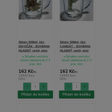
Sklen. 500ml, 1ks,
Sklen. 500ml, 1ks,
DIVOČÁK - BOHEMIA
CANDÁT - BOHEMIA
HLADKÝ, cejch, pivo
HLADKÝ, cejch, pivo
• Skladem centrální
• Skladem centrální
sklad | odešleme do 2-3
sklad | odešleme do 2-3
prac. dnů
prac. dnů
162 Kč
162 Kč
/
ks
/
ks
134 Kč
bez
134 Kč
bez
DPH
DPH
Přidat do košíku
Přidat do košíku