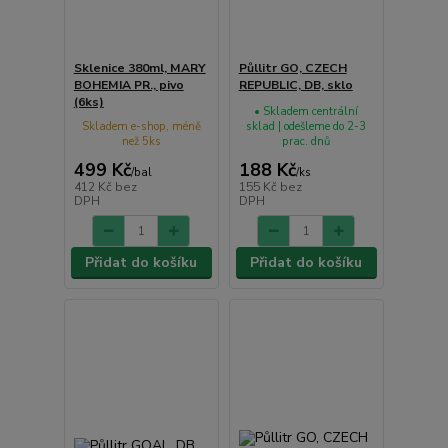
Sklenice 380ml, MARY
Půllitr GO, CZECH
BOHEMIA PR., pivo
REPUBLIC, DB, sklo
(6ks)
• Skladem centrální
Skladem e-shop, méně
sklad | odešleme do 2-3
než 5ks
prac. dnů
499 Kč
188 Kč
/
bal
/
ks
412 Kč
bez
155 Kč
bez
DPH
DPH
Přidat do košíku
Přidat do košíku