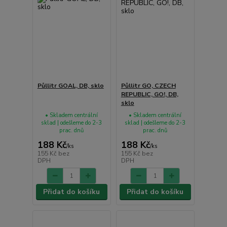
Půllitr GOAL, DB, sklo
Půllitr GO, CZECH
REPUBLIC, GO!, DB,
sklo
• Skladem centrální
• Skladem centrální
sklad | odešleme do 2-3
sklad | odešleme do 2-3
prac. dnů
prac. dnů
188 Kč
188 Kč
/
ks
/
ks
155 Kč
bez
155 Kč
bez
DPH
DPH
Přidat do košíku
Přidat do košíku