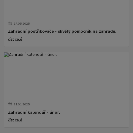
17
.
05
.
2025
Zahradní postřikovače - skvělý pomocník na zahradu.
číst celé
31
.
01
.
2025
Zahradní kalendář - únor.
číst celé