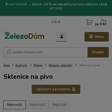
🔊
AKTUÁLNĚ
→
SLEVA -10 % na zahradní plastový nábytek | Kód:
LETO10
0
ks
CZK
za
0 Kč
Menu
Hledat
Úvod
Kuchyně
Nápoje
Sklenice, skleničky
Sklenice na pivo
Sklenice na pivo
Upřesnit parametry
Nejnovější
Nejlevnější
Nejdražší