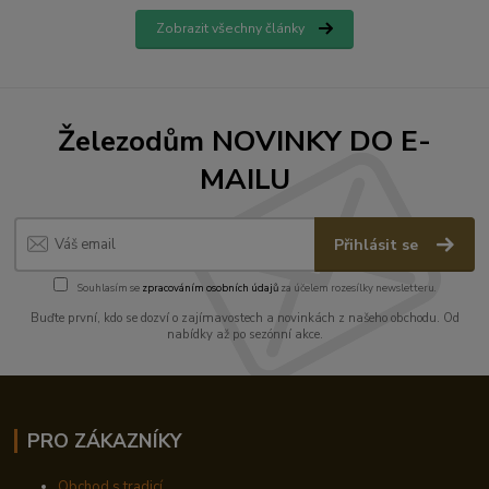
Zobrazit všechny články
Železodům NOVINKY DO E-
MAILU
Přihlásit se
Souhlasím se
zpracováním osobních údajů
za účelem rozesílky newsletteru.
Buďte první, kdo se dozví o zajímavostech a novinkách z našeho obchodu. Od
nabídky až po sezónní akce.
PRO ZÁKAZNÍKY
Obchod s tradicí