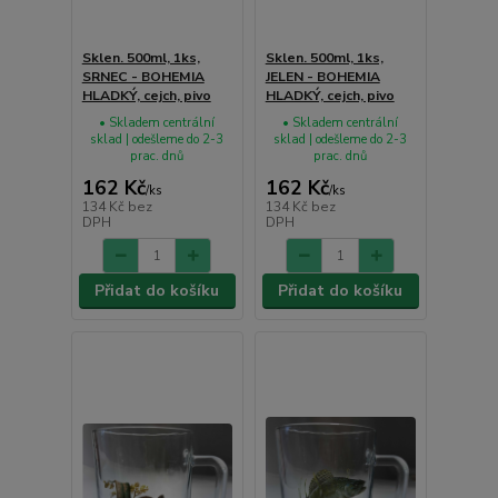
Sklen. 500ml, 1ks,
Sklen. 500ml, 1ks,
SRNEC - BOHEMIA
JELEN - BOHEMIA
HLADKÝ, cejch, pivo
HLADKÝ, cejch, pivo
• Skladem centrální
• Skladem centrální
sklad | odešleme do 2-3
sklad | odešleme do 2-3
prac. dnů
prac. dnů
162 Kč
162 Kč
/
ks
/
ks
134 Kč
bez
134 Kč
bez
DPH
DPH
Přidat do košíku
Přidat do košíku