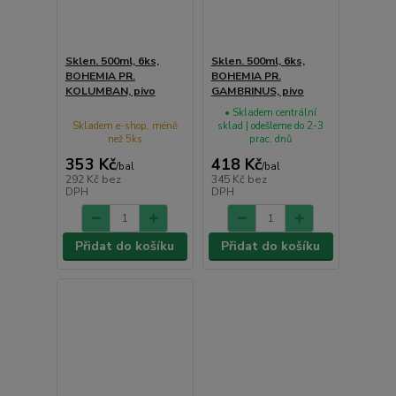
Sklen. 500ml, 6ks,
Sklen. 500ml, 6ks,
BOHEMIA PR.
BOHEMIA PR.
KOLUMBAN, pivo
GAMBRINUS, pivo
• Skladem centrální
Skladem e-shop, méně
sklad | odešleme do 2-3
než 5ks
prac. dnů
353 Kč
418 Kč
/
bal
/
bal
292 Kč
bez
345 Kč
bez
DPH
DPH
Přidat do košíku
Přidat do košíku