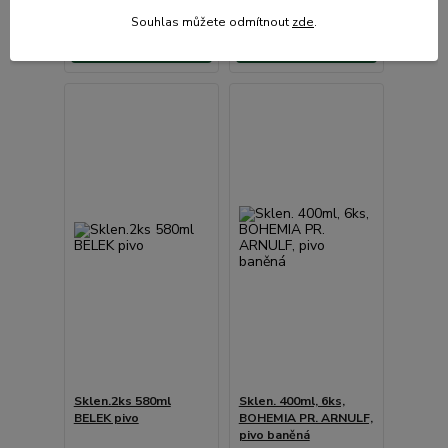
Souhlas můžete odmítnout
zde
.
Přidat do košíku
Přidat do košíku
Sklen.2ks 580ml
Sklen. 400ml, 6ks,
BELEK pivo
BOHEMIA PR. ARNULF,
pivo baněná