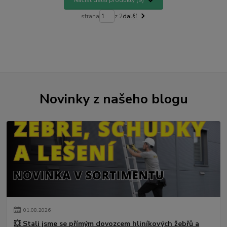
strana
z 2
další
Novinky z našeho blogu
01
.
08
.
2026
💥 Stali jsme se přímým dovozcem hliníkových žebřů a