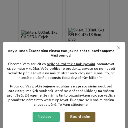
Aby e-shop Železodům zůstal tak, jak ho znáte, potřebujeme
Vaši pomoc!
Chceme Vám zaručit co
nejlepší zážitek z nakupování
, pamatovat
si, co máte v košíku, Vaše oblíbené produkty, abyste se nemuseli
pokaždé přihlašovat a na našich stránkách vždy rychle našli to, co
hledáte a ušetřili spoustu času zbytečným klikáním.
Sklen. 500ml, 1ks,
Sklen. 380ml, 6ks,
CADERA Cejch
BELEK, d7x13,8cm,
Proto od Vás
potřebujeme souhlas s
e
zpracováním souborů
cookies
t
j. malých souborů, které se dočasně ukládají na Vašem
pivo
prohlížeči. Děkujeme, že nám s tímto požadavkem vyjdete vstříc a
• Skladem centrální
• Skladem centrální
pomůžete nám tímto web zlepšovat. Budeme se k Vašim datům
sklad | odešleme do 2-3
sklad | odešleme do 2-3
chovat slušně. To Vám slibujeme!
prac. dnů
prac. dnů
88 Kč
246 Kč
/
ks
/
bal
Souhlasím
Nastavení
73 Kč
bez
203 Kč
bez
DPH
DPH