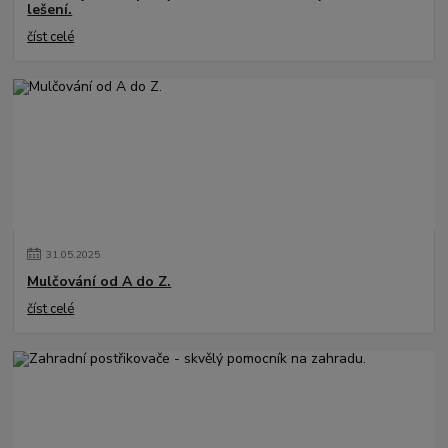
lešení.
číst celé
31
.
05
.
2025
Mulčování od A do Z.
číst celé