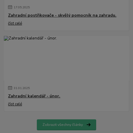
17
.
05
.
2025
Zahradní postřikovače - skvělý pomocník na zahradu.
číst celé
31
.
01
.
2025
Zahradní kalendář - únor.
číst celé
Zobrazit všechny články