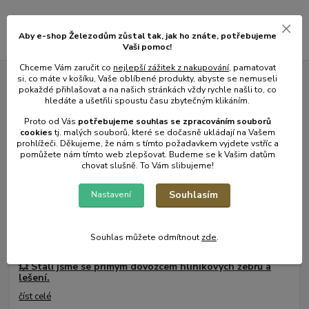
Aby e-shop Železodům zůstal tak, jak ho znáte, potřebujeme
Vaši pomoc!
Chceme Vám zaručit co
nejlepší zážitek z nakupování
, pamatovat
si, co máte v košíku, Vaše oblíbené produkty, abyste se nemuseli
pokaždé přihlašovat a na našich stránkách vždy rychle našli to, co
Novinky z našeho blogu
hledáte a ušetřili spoustu času zbytečným klikáním.
Proto od Vás
potřebujeme souhlas s
e
zpracováním souborů
cookies
t
j. malých souborů, které se dočasně ukládají na Vašem
prohlížeči. Děkujeme, že nám s tímto požadavkem vyjdete vstříc a
pomůžete nám tímto web zlepšovat. Budeme se k Vašim datům
chovat slušně. To Vám slibujeme!
Souhlasím
Nastavení
Souhlas můžete odmítnout
zde
.
01
.
08
.
2026
💥 Stali jsme se přímým dovozcem hliníkových žebřů a
lešení.
číst celé