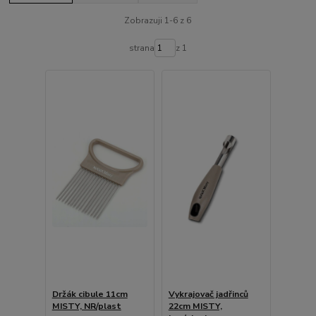
Zobrazuji 1-6 z 6
strana
z 1
Držák cibule 11cm
Vykrajovač jadřinců
MISTY, NR/plast
22cm MISTY,