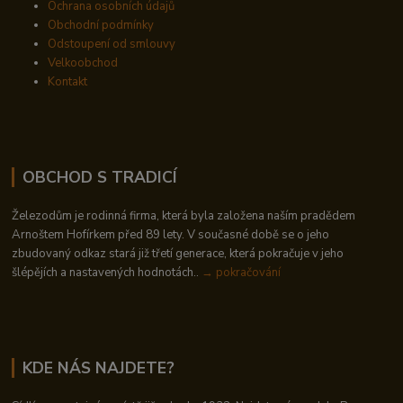
Ochrana osobních údajů
Obchodní podmínky
Odstoupení od smlouvy
Velkoobchod
Kontakt
OBCHOD S TRADICÍ
Železodům je rodinná firma, která byla založena naším pradědem
Arnoštem Hofírkem před 89 lety. V současné době se o jeho
zbudovaný odkaz stará již třetí generace, která pokračuje v jeho
šlépějích a nastavených hodnotách..
→ pokračování
KDE NÁS NAJDETE?