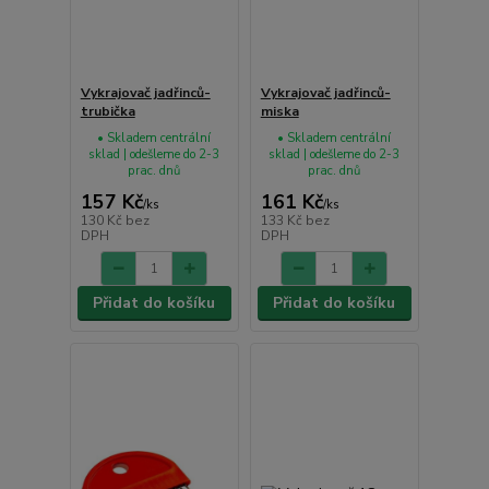
Vykrajovač jadřinců-
Vykrajovač jadřinců-
trubička
miska
• Skladem centrální
• Skladem centrální
sklad | odešleme do 2-3
sklad | odešleme do 2-3
prac. dnů
prac. dnů
157 Kč
161 Kč
/
ks
/
ks
130 Kč
bez
133 Kč
bez
DPH
DPH
Přidat do košíku
Přidat do košíku