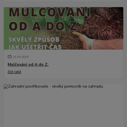
31
.
05
.
2025
Mulčování od A do Z.
číst celé