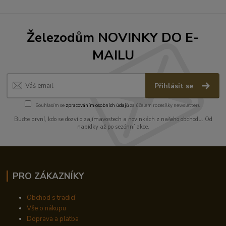
Železodům NOVINKY DO E-
MAILU
Přihlásit se
Souhlasím se
zpracováním osobních údajů
za účelem rozesílky newsletteru.
Buďte první, kdo se dozví o zajímavostech a novinkách z našeho obchodu. Od
nabídky až po sezónní akce.
PRO ZÁKAZNÍKY
Obchod s tradicí
Vše o nákupu
Doprava a platba