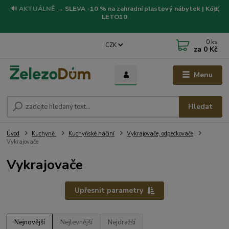
🔊
AKTUÁLNĚ
→
SLEVA -10 % na zahradní plastový nábytek | Kód:
LETO10
0
ks
CZK
za
0 Kč
Menu
Hledat
Úvod
Kuchyně
Kuchyňské náčiní
Vykrajovače, odpeckovače
Vykrajovače
Vykrajovače
Upřesnit parametry
Nejnovější
Nejlevnější
Nejdražší