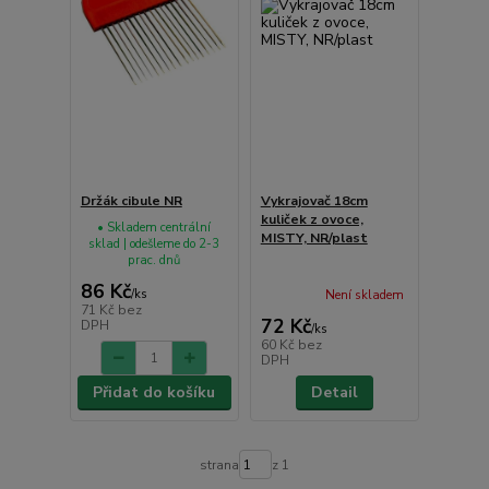
Držák cibule NR
Vykrajovač 18cm
kuliček z ovoce,
• Skladem centrální
MISTY, NR/plast
sklad | odešleme do 2-3
prac. dnů
86 Kč
/
ks
Není skladem
71 Kč
bez
72 Kč
DPH
/
ks
60 Kč
bez
DPH
Přidat do košíku
Detail
strana
z 1