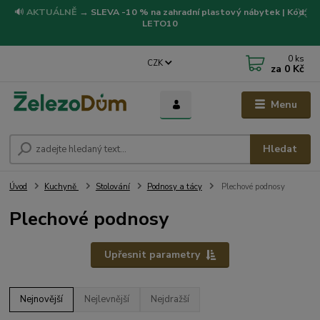
🔊
AKTUÁLNĚ
→
SLEVA -10 % na zahradní plastový nábytek | Kód:
LETO10
0
ks
CZK
za
0 Kč
Menu
Hledat
Úvod
Kuchyně
Stolování
Podnosy a tácy
Plechové podnosy
Plechové podnosy
Upřesnit parametry
Nejnovější
Nejlevnější
Nejdražší