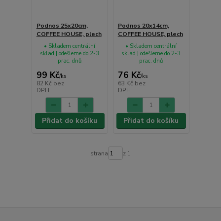
Podnos 25x20cm,
Podnos 20x14cm,
COFFEE HOUSE, plech
COFFEE HOUSE, plech
• Skladem centrální
• Skladem centrální
sklad | odešleme do 2-3
sklad | odešleme do 2-3
prac. dnů
prac. dnů
99 Kč
76 Kč
/
ks
/
ks
82 Kč
bez
63 Kč
bez
DPH
DPH
Přidat do košíku
Přidat do košíku
strana
z 1