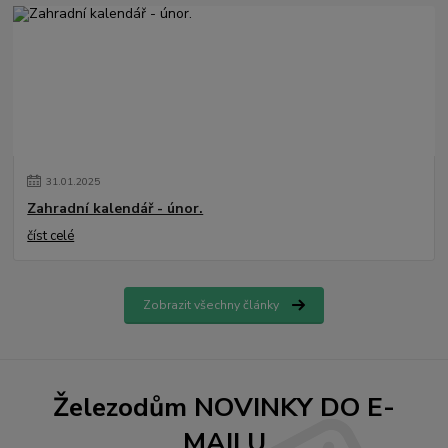
31
.
01
.
2025
Zahradní kalendář - únor.
číst celé
Zobrazit všechny články
Železodům NOVINKY DO E-
MAILU