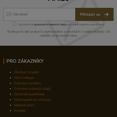
Přihlásit se
Souhlasím se
zpracováním osobních údajů
za účelem rozesílky newsletteru.
Buďte první, kdo se dozví o zajímavostech a novinkách z našeho obchodu. Od
nabídky až po sezónní akce.
PRO ZÁKAZNÍKY
Obchod s tradicí
Vše o nákupu
Doprava a platba
Ochrana osobních údajů
Obchodní podmínky
Odstoupení od smlouvy
Velkoobchod
Kontakt