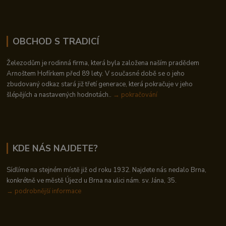
OBCHOD S TRADICÍ
Železodům je rodinná firma, která byla založena naším pradědem
Arnoštem Hofírkem před 89 lety. V současné době se o jeho
zbudovaný odkaz stará již třetí generace, která pokračuje v jeho
šlépějích a nastavených hodnotách..
→ pokračování
KDE NÁS NAJDETE?
Sídlíme na stejném místě již od roku 1932. Najdete nás nedalo Brna,
konkrétně ve městě Újezd u Brna na ulici nám. sv. Jána, 35.
→
podrobnější informace