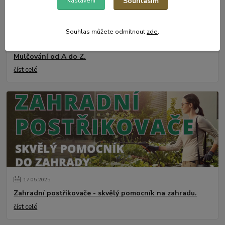
Souhlasím
Nastavení
Souhlas můžete odmítnout
zde
.
31
.
05
.
2025
Mulčování od A do Z.
číst celé
17
.
05
.
2025
Zahradní postřikovače - skvělý pomocník na zahradu.
číst celé