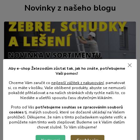
Novinky z našeho blogu
Aby e-shop Železodům zůstal tak, jak ho znáte, potřebujeme
Vaši pomoc!
01
.
08
.
2026
Chceme Vám zaručit co
nejlepší zážitek z nakupování
, pamatovat
💥 Stali jsme se přímým dovozcem hliníkových žebřů a
si, co máte v košíku, Vaše oblíbené produkty, abyste se nemuseli
lešení.
pokaždé přihlašovat a na našich stránkách vždy rychle našli to, co
hledáte a ušetřili spoustu času zbytečným klikáním.
číst celé
Proto od Vás
potřebujeme souhlas s
e
zpracováním souborů
cookies
t
j. malých souborů, které se dočasně ukládají na Vašem
prohlížeči. Děkujeme, že nám s tímto požadavkem vyjdete vstříc a
pomůžete nám tímto web zlepšovat. Budeme se k Vašim datům
chovat slušně. To Vám slibujeme!