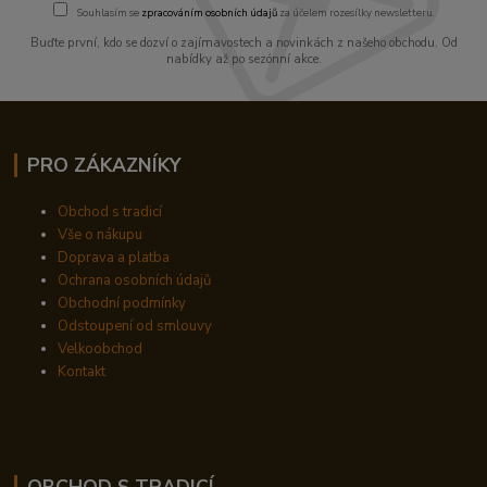
Souhlasím se
zpracováním osobních údajů
za účelem rozesílky newsletteru.
Buďte první, kdo se dozví o zajímavostech a novinkách z našeho obchodu. Od
nabídky až po sezónní akce.
PRO ZÁKAZNÍKY
Obchod s tradicí
Vše o nákupu
Doprava a platba
Ochrana osobních údajů
Obchodní podmínky
Odstoupení od smlouvy
Velkoobchod
Kontakt
OBCHOD S TRADICÍ