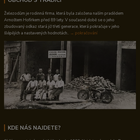
Železodům je rodinná firma, která byla založena naším pradědem
Arnoštem Hofírkem před 89 lety. V současné době se o jeho
zbudovaný odkaz stará již třetí generace, která pokračuje v jeho
šlépějích a nastavených hodnotách..
→ pokračování
KDE NÁS NAJDETE?