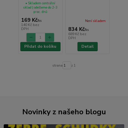
• Skladem centrální
sklad | odešleme do 2-3
prac. dnů
169 Kč
/
ks
Není skladem
140 Kč
bez
834 Kč
DPH
/
ks
689 Kč
bez
DPH
Přidat do košíku
Detail
strana
z 1
Novinky z našeho blogu