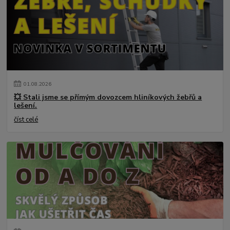
01
.
08
.
2026
💥 Stali jsme se přímým dovozcem hliníkových žebřů a
lešení.
číst celé