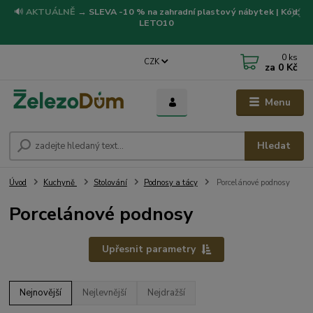
🔊
AKTUÁLNĚ
→
SLEVA -10 % na zahradní plastový nábytek | Kód:
LETO10
0
ks
CZK
za
0 Kč
Menu
Hledat
Úvod
Kuchyně
Stolování
Podnosy a tácy
Porcelánové podnosy
Porcelánové podnosy
Upřesnit parametry
Nejnovější
Nejlevnější
Nejdražší