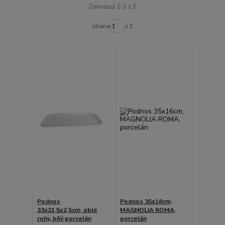
Zobrazuji 1-2 z 2
strana
z 1
Podnos
Podnos 35x16cm,
33x21,5x2,5cm, oblé
MAGNOLIA ROMA,
rohy, bílý porcelán
porcelán