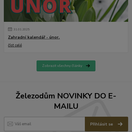
31
.
01
.
2025
Zahradní kalendář - únor.
číst celé
Zobrazit všechny články
Železodům NOVINKY DO E-
MAILU
Přihlásit se