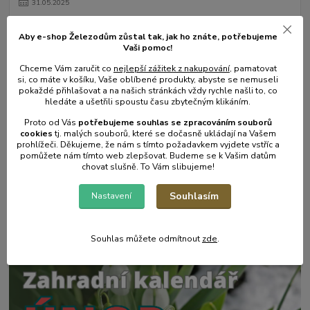
31
.
05
.
2025
Mulčování od A do Z.
Aby e-shop Železodům zůstal tak, jak ho znáte, potřebujeme
číst celé
Vaši pomoc!
Chceme Vám zaručit co
nejlepší zážitek z nakupování
, pamatovat
si, co máte v košíku, Vaše oblíbené produkty, abyste se nemuseli
pokaždé přihlašovat a na našich stránkách vždy rychle našli to, co
hledáte a ušetřili spoustu času zbytečným klikáním.
Proto od Vás
potřebujeme souhlas s
e
zpracováním souborů
cookies
t
j. malých souborů, které se dočasně ukládají na Vašem
prohlížeči. Děkujeme, že nám s tímto požadavkem vyjdete vstříc a
pomůžete nám tímto web zlepšovat. Budeme se k Vašim datům
chovat slušně. To Vám slibujeme!
17
.
05
.
2025
Souhlasím
Nastavení
Zahradní postřikovače - skvělý pomocník na zahradu.
číst celé
Souhlas můžete odmítnout
zde
.