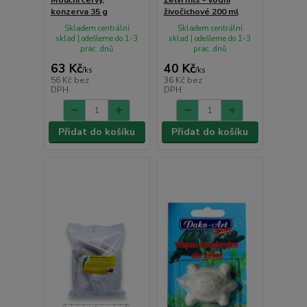
konzerva 35 g
živočichové 200 ml
Skladem centrální
Skladem centrální
sklad | odešleme do 1-3
sklad | odešleme do 1-3
prac. dnů
prac. dnů
63 Kč
40 Kč
/
ks
/
ks
56 Kč
bez
36 Kč
bez
DPH
DPH
Přidat do košíku
Přidat do košíku