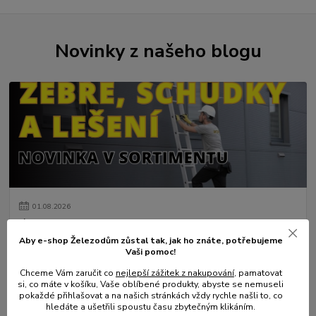
Novinky z našeho blogu
01
.
08
.
2026
💥 Stali jsme se přímým dovozcem hliníkových žebřů a
lešení.
Aby e-shop Železodům zůstal tak, jak ho znáte, potřebujeme
Vaši pomoc!
číst celé
Chceme Vám zaručit co
nejlepší zážitek z nakupování
, pamatovat
si, co máte v košíku, Vaše oblíbené produkty, abyste se nemuseli
pokaždé přihlašovat a na našich stránkách vždy rychle našli to, co
hledáte a ušetřili spoustu času zbytečným klikáním.