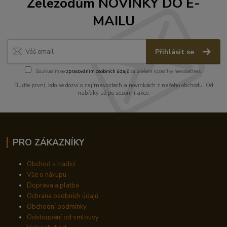
Železodům NOVINKY DO E-
MAILU
Přihlásit se
Souhlasím se
zpracováním osobních údajů
za účelem rozesílky newsletteru.
Buďte první, kdo se dozví o zajímavostech a novinkách z našeho obchodu. Od
nabídky až po sezónní akce.
PRO ZÁKAZNÍKY
Obchod s tradicí
Vše o nákupu
Doprava a platba
Ochrana osobních údajů
Obchodní podmínky
Odstoupení od smlouvy