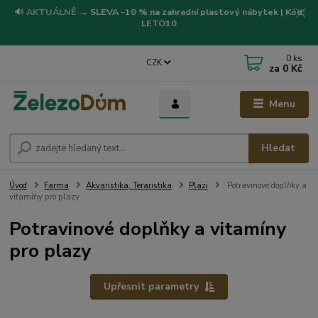
🔊
AKTUÁLNĚ
→
SLEVA -10 % na zahradní plastový nábytek | Kód:
LETO10
0
ks
CZK
za
0 Kč
Menu
Hledat
Úvod
Farma
Akvaristika, Teraristika
Plazi
Potravinové doplňky a
vitamíny pro plazy
Potravinové doplňky a vitamíny
pro plazy
Upřesnit parametry