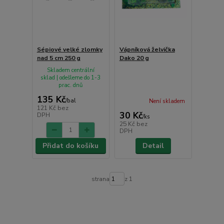
Sépiové velké zlomky
Vápníková želvička
nad 5 cm 250 g
Dako 20 g
Skladem centrální
sklad | odešleme do 1-3
prac. dnů
135 Kč
/
bal
Není skladem
121 Kč
bez
30 Kč
DPH
/
ks
25 Kč
bez
DPH
Přidat do košíku
Detail
strana
z 1