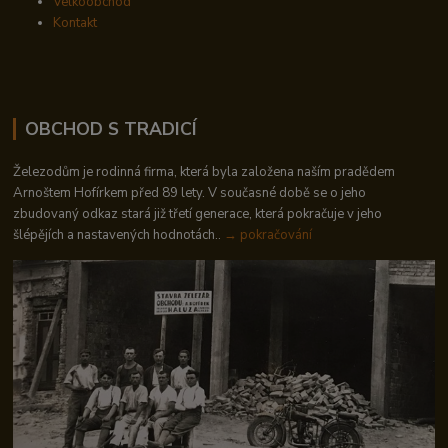
Velkoobchod
Kontakt
OBCHOD S TRADICÍ
Železodům je rodinná firma, která byla založena naším pradědem
Arnoštem Hofírkem před 89 lety. V současné době se o jeho
zbudovaný odkaz stará již třetí generace, která pokračuje v jeho
šlépějích a nastavených hodnotách..
→ pokračování