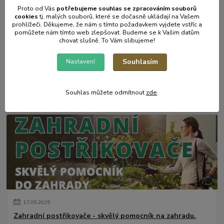
Proto od Vás
potřebujeme souhlas s
e
zpracováním souborů
cookies
t
j. malých souborů, které se dočasně ukládají na Vašem
prohlížeči. Děkujeme, že nám s tímto požadavkem vyjdete vstříc a
pomůžete nám tímto web zlepšovat. Budeme se k Vašim datům
chovat slušně. To Vám slibujeme!
Souhlasím
Nastavení
31
.
05
.
2025
Mulčování od A do Z.
Souhlas můžete odmítnout
zde
.
číst celé
17
.
05
.
2025
Zahradní postřikovače - skvělý pomocník na zahradu.