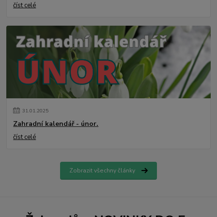
číst celé
31
.
01
.
2025
Zahradní kalendář - únor.
číst celé
Zobrazit všechny články