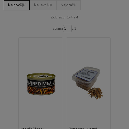
Nejnovější
Nejlevnější
Nejdražší
Zobrazuji 1-4 z 4
strana
z 1
Mouční červy,
Želví mls - vodní