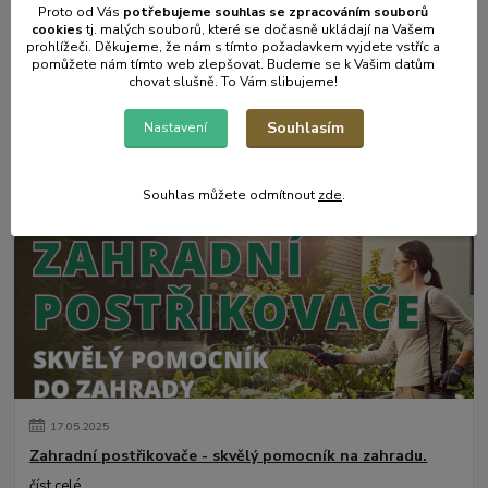
Proto od Vás
potřebujeme souhlas s
e
zpracováním souborů
cookies
t
j. malých souborů, které se dočasně ukládají na Vašem
prohlížeči. Děkujeme, že nám s tímto požadavkem vyjdete vstříc a
pomůžete nám tímto web zlepšovat. Budeme se k Vašim datům
chovat slušně. To Vám slibujeme!
Souhlasím
Nastavení
31
.
05
.
2025
Mulčování od A do Z.
číst celé
Souhlas můžete odmítnout
zde
.
17
.
05
.
2025
Zahradní postřikovače - skvělý pomocník na zahradu.
číst celé