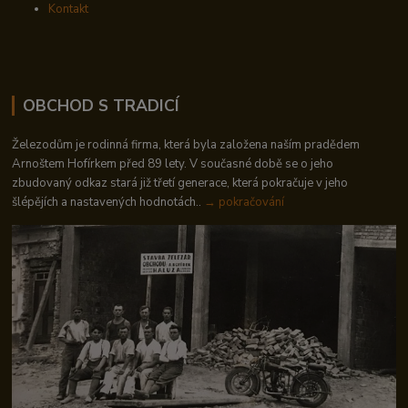
Kontakt
OBCHOD S TRADICÍ
Železodům je rodinná firma, která byla založena naším pradědem
Arnoštem Hofírkem před 89 lety. V současné době se o jeho
zbudovaný odkaz stará již třetí generace, která pokračuje v jeho
šlépějích a nastavených hodnotách..
→ pokračování