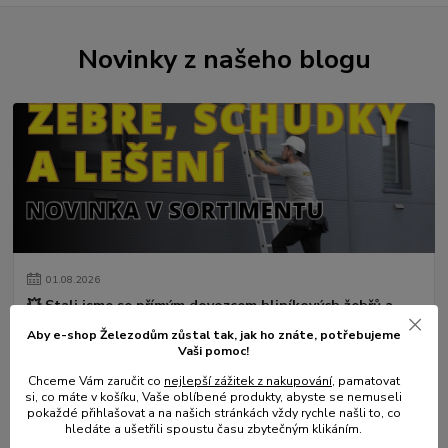
Novinky z našeho blogu
01
.
08
.
2026
💥 Stali jsme se přímým dovozcem hliníkových žebřů a
lešení.
Aby e-shop Železodům zůstal tak, jak ho znáte, potřebujeme
číst celé
Vaši pomoc!
Chceme Vám zaručit co
nejlepší zážitek z nakupování
, pamatovat
si, co máte v košíku, Vaše oblíbené produkty, abyste se nemuseli
pokaždé přihlašovat a na našich stránkách vždy rychle našli to, co
hledáte a ušetřili spoustu času zbytečným klikáním.