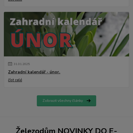
31
.
01
.
2025
Zahradní kalendář - únor.
číst celé
Zobrazit všechny články
Železodům NOVINKY DO E-