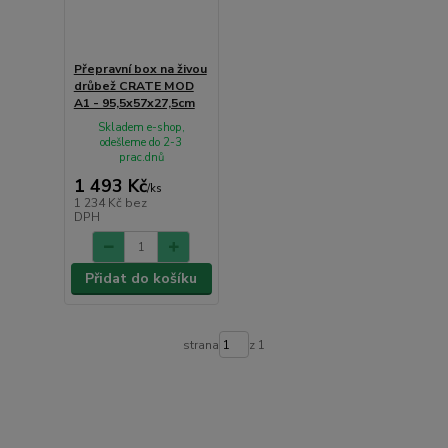
Přepravní box na živou
drůbež CRATE MOD
A1 - 95,5x57x27,5cm
Skladem e-shop,
odešleme do 2-3
prac.dnů
1 493 Kč
/
ks
1 234 Kč
bez
DPH
Přidat do košíku
strana
z 1