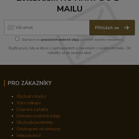
MAILU
Přihlásit se
Souhlasím se
zpracováním osobních údajů
za účelem rozesílky newsletteru.
Buďte první, kdo se dozví o zajímavostech a novinkách z našeho obchodu. Od
nabídky až po sezónní akce.
PRO ZÁKAZNÍKY
Obchod s tradicí
Vše o nákupu
Doprava a platba
Ochrana osobních údajů
Obchodní podmínky
Odstoupení od smlouvy
Velkoobchod