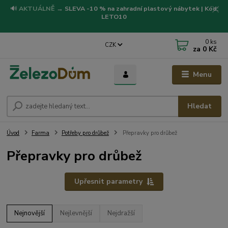
🔊
AKTUÁLNĚ
→
SLEVA -10 % na zahradní plastový nábytek | Kód:
LETO10
0
ks
CZK
za
0 Kč
Menu
Hledat
Úvod
Farma
Potřeby pro drůbež
Přepravky pro drůbež
Přepravky pro drůbež
Upřesnit parametry
Nejnovější
Nejlevnější
Nejdražší