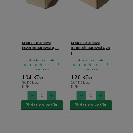
Miska betonová
Miska betonová
čtverec barevná 0,1 l
obdelník barevná 0,23
l
Skladem centrální
Skladem centrální
sklad | odešleme do 1-3
sklad | odešleme do 1-3
prac. dnů
prac. dnů
104 Kč
126 Kč
/
ks
/
ks
86 Kč
bez
104 Kč
bez
DPH
DPH
Přidat do košíku
Přidat do košíku