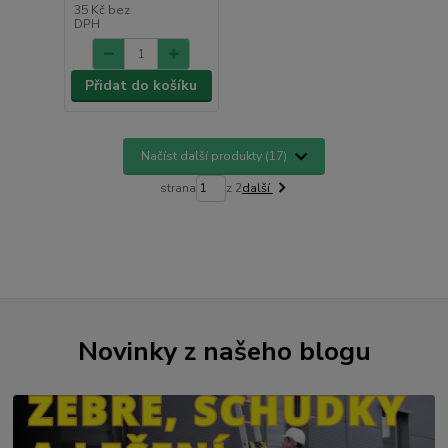
35 Kč
bez
DPH
Přidat do košíku
Načíst další produkty (17)
strana
z 2
další
Novinky z našeho blogu