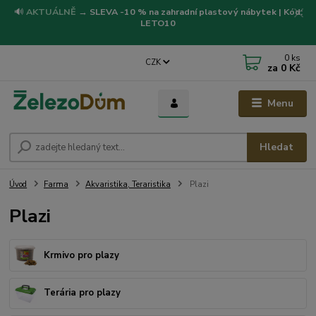
🔊
AKTUÁLNĚ
→
SLEVA -10 % na zahradní plastový nábytek | Kód:
LETO10
0
ks
CZK
za
0 Kč
Menu
Hledat
Úvod
Farma
Akvaristika, Teraristika
Plazi
Plazi
Krmivo pro plazy
Terária pro plazy