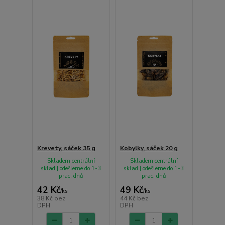
Krevety, sáček 35 g
Kobylky, sáček 20 g
Skladem centrální
Skladem centrální
sklad | odešleme do 1-3
sklad | odešleme do 1-3
prac. dnů
prac. dnů
42 Kč
49 Kč
/
ks
/
ks
38 Kč
bez
44 Kč
bez
DPH
DPH