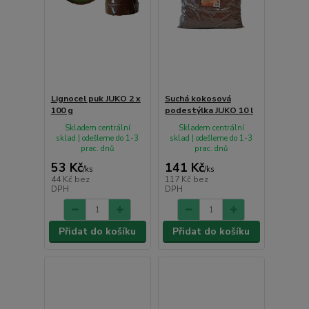
Lignocel puk JUKO 2 x
Suchá kokosová
100 g
podestýlka JUKO 10 l
Skladem centrální
Skladem centrální
sklad | odešleme do 1-3
sklad | odešleme do 1-3
prac. dnů
prac. dnů
53 Kč
141 Kč
/
ks
/
ks
44 Kč
bez
117 Kč
bez
DPH
DPH
Přidat do košíku
Přidat do košíku