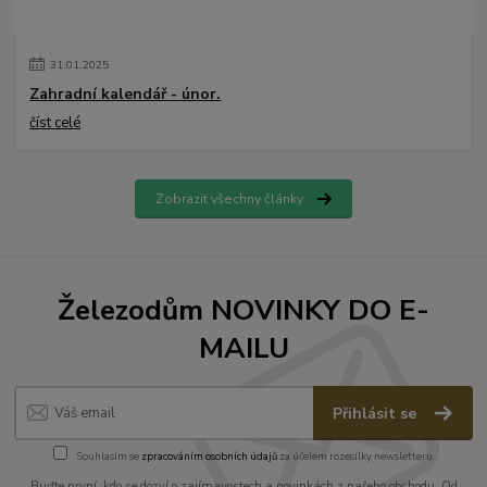
31
.
01
.
2025
Zahradní kalendář - únor.
číst celé
Zobrazit všechny články
Železodům NOVINKY DO E-
MAILU
Přihlásit se
Souhlasím se
zpracováním osobních údajů
za účelem rozesílky newsletteru.
Buďte první, kdo se dozví o zajímavostech a novinkách z našeho obchodu. Od