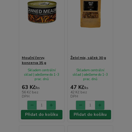
Mouční červy,
Želví mix, sáček 30 g
konzerva 35 g
Skladem centrální
Skladem centrální
sklad | odešleme do 1-3
sklad | odešleme do 1-3
prac. dnů
prac. dnů
63 Kč
47 Kč
/
ks
/
ks
56 Kč
bez
42 Kč
bez
DPH
DPH
Přidat do košíku
Přidat do košíku