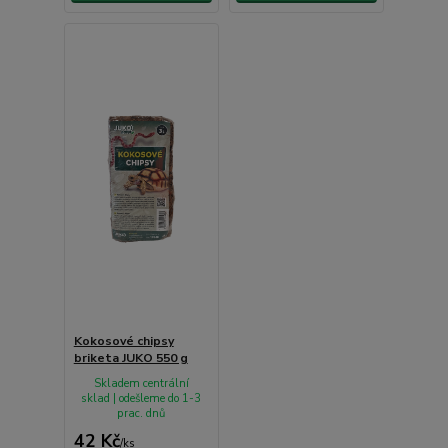
Kokosové chipsy
briketa JUKO 550 g
Skladem centrální
sklad | odešleme do 1-3
prac. dnů
42 Kč
/
ks