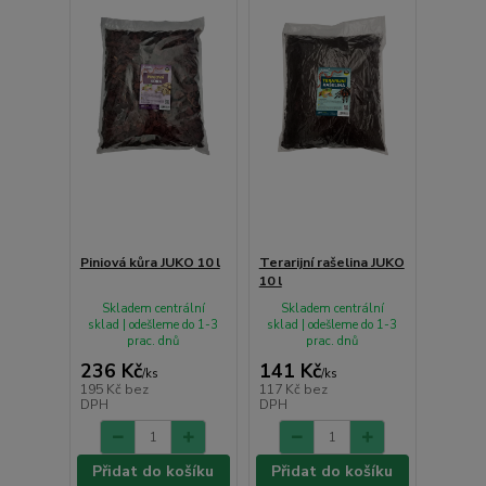
Piniová kůra JUKO 10 l
Terarijní rašelina JUKO
10 l
Skladem centrální
Skladem centrální
sklad | odešleme do 1-3
sklad | odešleme do 1-3
prac. dnů
prac. dnů
236 Kč
141 Kč
/
ks
/
ks
195 Kč
bez
117 Kč
bez
DPH
DPH
Přidat do košíku
Přidat do košíku