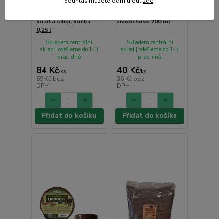
Souhlas můžete odmítnout
zde
.
Miska betonová
Želví mls - vodní
kulatá silná, kočka
živočichové 200 ml
0,25 l
Skladem centrální
Skladem centrální
sklad | odešleme do 1-3
sklad | odešleme do 1-3
prac. dnů
prac. dnů
84 Kč
40 Kč
/
ks
/
ks
69 Kč
bez
36 Kč
bez
DPH
DPH
Přidat do košíku
Přidat do košíku