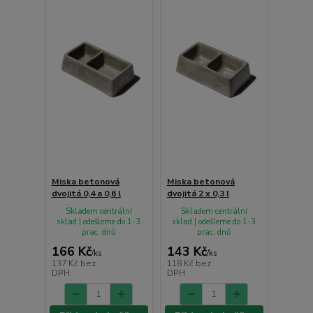
Miska betonová
Miska betonová
dvojitá 0,4 a 0,6 l
dvojitá 2 x 0,3 l
Skladem centrální
Skladem centrální
sklad | odešleme do 1-3
sklad | odešleme do 1-3
prac. dnů
prac. dnů
166 Kč
143 Kč
/
ks
/
ks
137 Kč
bez
118 Kč
bez
DPH
DPH