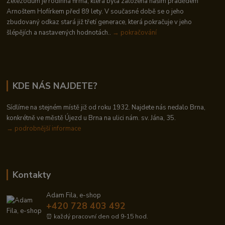
Železodům je rodinná firma, která byla založena naším pradědem
Arnoštem Hofírkem před 89 lety. V současné době se o jeho
zbudovaný odkaz stará již třetí generace, která pokračuje v jeho
šlépějích a nastavených hodnotách..
→ pokračování
KDE NÁS NAJDETE?
Sídlíme na stejném místě již od roku 1932. Najdete nás nedalo Brna,
konkrétně ve městě Újezd u Brna na ulici nám. sv. Jána, 35.
→
podrobnější informace
Kontakty
Adam Fila, e-shop
+420 728 403 492
⏰ každý pracovní den od 9-15 hod.