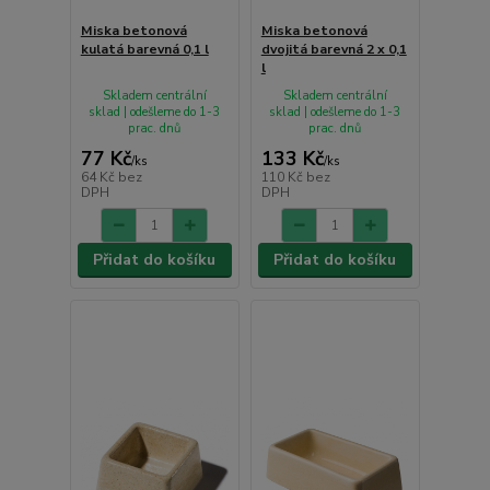
Miska betonová
Miska betonová
kulatá barevná 0,1 l
dvojitá barevná 2 x 0,1
l
Skladem centrální
Skladem centrální
sklad | odešleme do 1-3
sklad | odešleme do 1-3
prac. dnů
prac. dnů
77 Kč
133 Kč
/
ks
/
ks
64 Kč
bez
110 Kč
bez
DPH
DPH
Přidat do košíku
Přidat do košíku