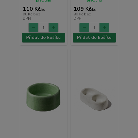
prac. dnů
prac. dnů
110 Kč
109 Kč
/
ks
/
ks
98 Kč
bez
90 Kč
bez
DPH
DPH
Přidat do košíku
Přidat do košíku