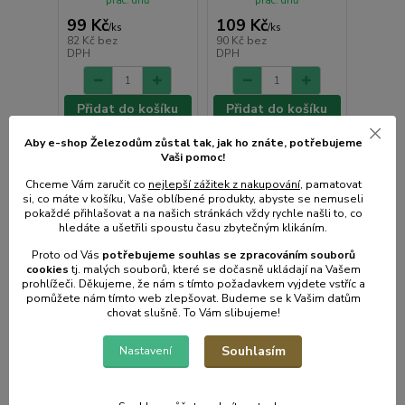
prac. dnů
prac. dnů
99 Kč
109 Kč
/
ks
/
ks
82 Kč
bez
90 Kč
bez
DPH
DPH
Přidat do košíku
Přidat do košíku
Aby e-shop Železodům zůstal tak, jak ho znáte, potřebujeme
Vaši pomoc!
Chceme Vám zaručit co
nejlepší zážitek z nakupování
, pamatovat
si, co máte v košíku, Vaše oblíbené produkty, abyste se nemuseli
pokaždé přihlašovat a na našich stránkách vždy rychle našli to, co
hledáte a ušetřili spoustu času zbytečným klikáním.
Proto od Vás
potřebujeme souhlas s
e
zpracováním souborů
cookies
t
j. malých souborů, které se dočasně ukládají na Vašem
prohlížeči. Děkujeme, že nám s tímto požadavkem vyjdete vstříc a
pomůžete nám tímto web zlepšovat. Budeme se k Vašim datům
chovat slušně. To Vám slibujeme!
Souhlasím
Nastavení