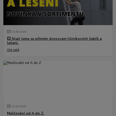
01
.
08
.
2026
💥 Stali jsme se přímým dovozcem hliníkových žebřů a
lešení.
číst celé
31
.
05
.
2025
Mulčování od A do Z.