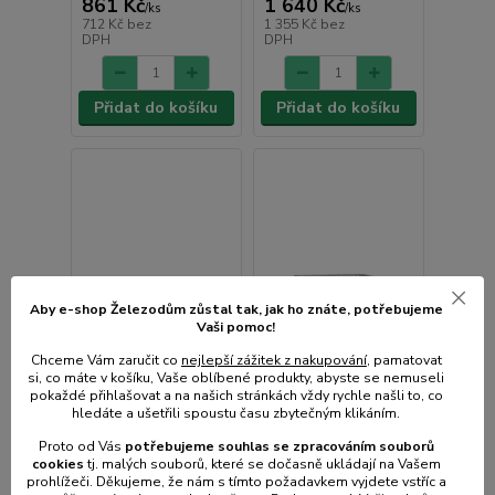
861 Kč
1 640 Kč
/
ks
/
ks
712 Kč
bez
1 355 Kč
bez
DPH
DPH
Přidat do košíku
Přidat do košíku
Aby e-shop Železodům zůstal tak, jak ho znáte, potřebujeme
Vaši pomoc!
Chceme Vám zaručit co
nejlepší zážitek z nakupování
, pamatovat
si, co máte v košíku, Vaše oblíbené produkty, abyste se nemuseli
pokaždé přihlašovat a na našich stránkách vždy rychle našli to, co
hledáte a ušetřili spoustu času zbytečným klikáním.
Proto od Vás
potřebujeme souhlas s
e
zpracováním souborů
cookies
t
j. malých souborů, které se dočasně ukládají na Vašem
prohlížeči. Děkujeme, že nám s tímto požadavkem vyjdete vstříc a