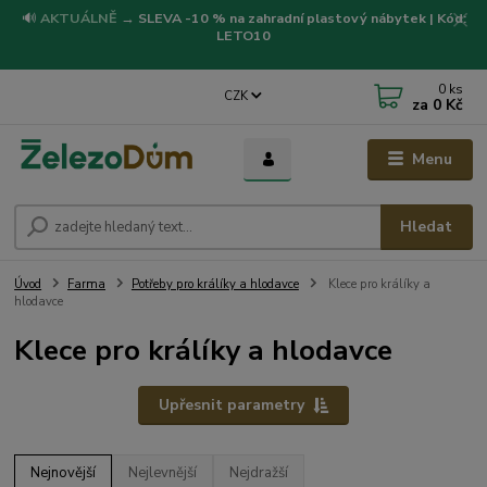
🔊
AKTUÁLNĚ
→
SLEVA -10 % na zahradní plastový nábytek | Kód:
LETO10
0
ks
CZK
za
0 Kč
Menu
Hledat
Úvod
Farma
Potřeby pro králíky a hlodavce
Klece pro králíky a
hlodavce
Klece pro králíky a hlodavce
Upřesnit parametry
Nejnovější
Nejlevnější
Nejdražší