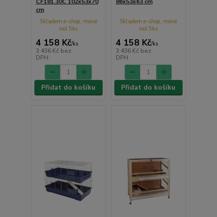
CF181.30C 102x53x70
86x53x63 cm
cm
Skladem e-shop, méně
Skladem e-shop, méně
než 5ks
než 5ks
4 158 Kč
4 158 Kč
/
ks
/
ks
3 436 Kč
bez
3 436 Kč
bez
DPH
DPH
Přidat do košíku
Přidat do košíku