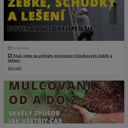
01
.
08
.
2026
💥 Stali jsme se přímým dovozcem hliníkových žebřů a
lešení.
číst celé