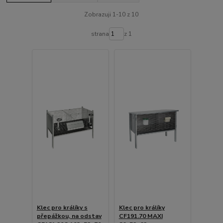
Zobrazuji 1-10 z 10
strana
z 1
Klec pro králíky s
Klec pro králíky
přepážkou, na odstav
CF191.70 MAXI