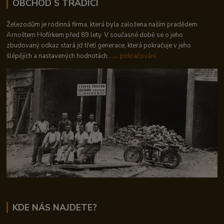
OBCHOD S TRADICÍ
Železodům je rodinná firma, která byla založena naším pradědem
Arnoštem Hofírkem před 89 lety. V současné době se o jeho
zbudovaný odkaz stará již třetí generace, která pokračuje v jeho
šlépějích a nastavených hodnotách..
→ pokračování
KDE NÁS NAJDETE?