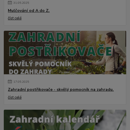
31
.
05
.
2025
Mulčování od A do Z.
číst celé
17
.
05
.
2025
Zahradní postřikovače - skvělý pomocník na zahradu.
číst celé