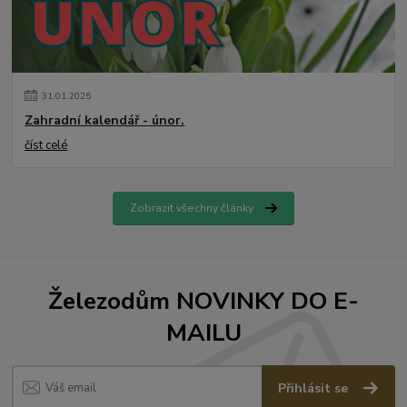
31
.
01
.
2025
Zahradní kalendář - únor.
číst celé
Zobrazit všechny články
Železodům NOVINKY DO E-
MAILU
Přihlásit se