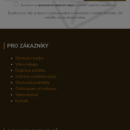
Souhlasím se
zpracováním osobních údajů
za účelem rozesílky newsletteru.
Buďte první, kdo se dozví o zajímavostech a novinkách z našeho obchodu. Od
nabídky až po sezónní akce.
PRO ZÁKAZNÍKY
Obchod s tradicí
Vše o nákupu
Doprava a platba
Ochrana osobních údajů
Obchodní podmínky
Odstoupení od smlouvy
Velkoobchod
Kontakt