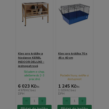
Klec pro králíky a
Klec pro králíka 70 x
hlodavce KERBL
45 x 40 cm
INDOOR DELUXE -
jednopatrová
Skladem e-shop,
odešleme do 2-3
Poslední kusy, ověřte si
prac.dnů
dostupnost
6 023 Kč
1 245 Kč
/
ks
/
ks
4 978 Kč
bez
1 029 Kč
bez
DPH
DPH
Přidat do košíku
Přidat do košíku