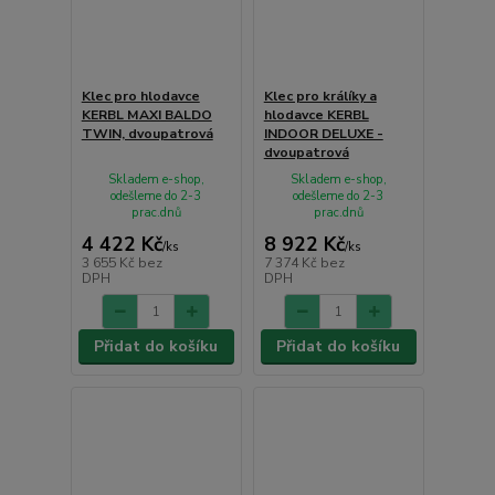
Klec pro hlodavce
Klec pro králíky a
KERBL MAXI BALDO
hlodavce KERBL
TWIN, dvoupatrová
INDOOR DELUXE -
dvoupatrová
Skladem e-shop,
Skladem e-shop,
odešleme do 2-3
odešleme do 2-3
prac.dnů
prac.dnů
4 422 Kč
8 922 Kč
/
ks
/
ks
3 655 Kč
bez
7 374 Kč
bez
DPH
DPH
Přidat do košíku
Přidat do košíku