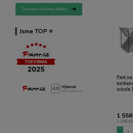
Zobrazit všechny články
Jsme TOP ⭐️
Past na 
potkany,
tchoře
1 558
1 288 K