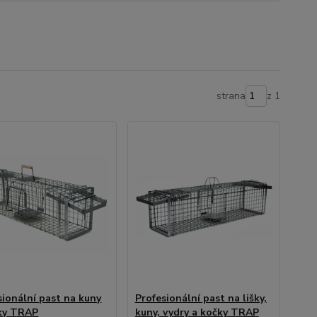
strana
z 1
sionální past na kuny
Profesionální past na lišky,
ky TRAP
kuny, vydry a kočky TRAP