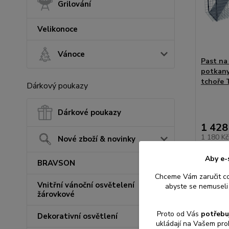
Grilování
Velikonoce
Vánoce
Past na 
potkany,
tchoře
Dárkový poukazy
Dárkové poukazy
1 428
1 180 K
Nové zboží & novinky
Aby e-
BRAVSON
Přid
Chceme Vám zaručit c
Vnitřní vánoční osvětelení
abyste se nemuseli 
žárovkové
Proto od Vás
potřebu
Dekorativní osvětlení
ukládají na Vašem pro