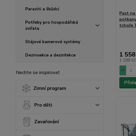
Paraziti a škůdci
Past na 
potkany,
Potřeby pro hospodářská
tchoře
zvířata
Stájové kamerové systémy
1 558
Dezinsekce a dezinfekce
1 288 K
Nechte se inspirovat
Přid
Zimní program
Pro děti
Zavařování