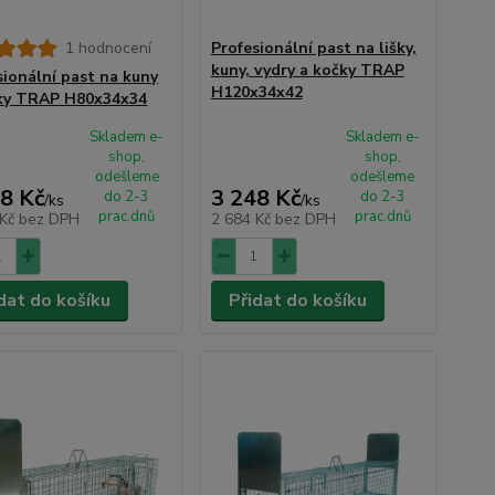
1 hodnocení
Profesionální past na lišky,
kuny, vydry a kočky TRAP
sionální past na kuny
H120x34x42
ky TRAP H80x34x34
Skladem e-
Skladem e-
shop,
shop,
odešleme
odešleme
8 Kč
3 248 Kč
do 2-3
do 2-3
/
ks
/
ks
prac.dnů
prac.dnů
 Kč
bez DPH
2 684 Kč
bez DPH
dat do košíku
Přidat do košíku