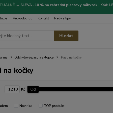
TUÁLNĚ
→
SLEVA -10 % na zahradní plastový nábytek | Kód: 
latba
Velkoobchod
Kontakt
Rady a tipy
Hledat
Farma
Odchytové pasti a sklopce
Pasti na kočky
i na kočky
Kč
Od
adem
Novinka
TOP produkt