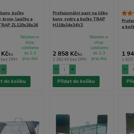
kuny, kočky,
Profesionální past na lišky,
 krysy, lasičky a
kuny, vydry a kočky TRAP
Profe
 TRAP ZL120x26x26
H118x34x34V2
a koč
Skladem e-
Skladem e-
shop,
shop,
odešleme
odešleme
 Kč
2 858 Kč
1 94
do 2-3
do 2-3
/
ks
/
ks
prac.dnů
prac.dnů
č
bez DPH
2 362 Kč
bez DPH
1 610
at do košíku
Přidat do košíku
Při