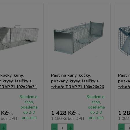
kočky, kuny,
Past na kuny, kočky,
Past 
 krysy, lasičky a
potkany, krysy, lasičky a
potkan
 TRAP ZL102x29x31
tchoře TRAP ZL100x26x26
tchoř
Skladem e-
Skladem e-
shop,
shop,
odešleme
odešleme
 Kč
1 428 Kč
1 28
do 2-3
do 2-3
/
ks
/
ks
prac.dnů
prac.dnů
č
bez DPH
1 180 Kč
bez DPH
1 058