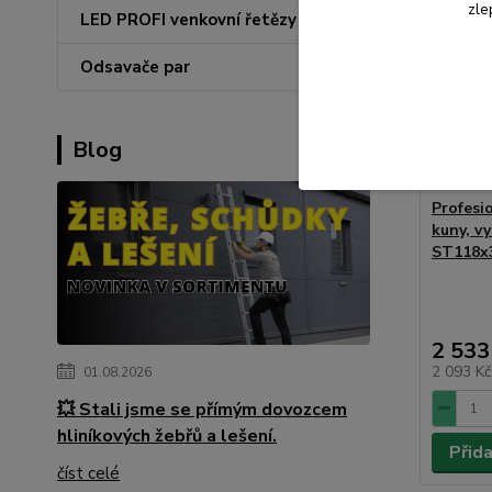
zle
LED PROFI venkovní řetězy
Odsavače par
Blog
Profesio
kuny, v
ST118x
2 533
2 093 K
01.08.2026
💥 Stali jsme se přímým dovozcem
hliníkových žebřů a lešení.
Přid
číst celé