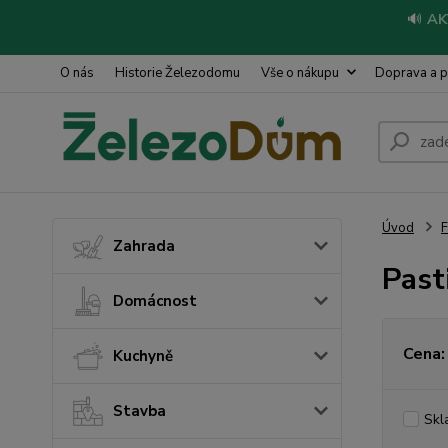
🔊
AK
O nás
Historie Železodomu
Vše o nákupu
Doprava a p
Úvod
Zahrada
Past
Domácnost
Cena:
Kuchyně
Stavba
Skl