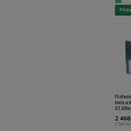
Přid
Profesio
kuny a 
ST105x
2 468
2 040 K