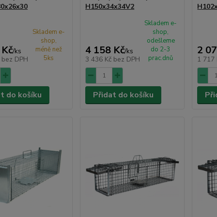
80x26x30
H150x34x34V2
H102
Skladem e-
Skladem e-
shop,
shop,
odešleme
 Kč
4 158 Kč
2 07
méně než
do 2-3
/
ks
/
ks
5ks
prac.dnů
č
bez DPH
3 436 Kč
bez DPH
1 717
at do košíku
Přidat do košíku
Při