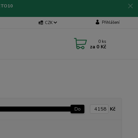
LETO10
Přihlášení
CZK
0
ks
za
0 Kč
Do
Kč