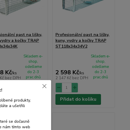
ionální past na lišky,
Profesionální past na lišky,
 vydry a kočky TRAP
kuny, vydry a kočky TRAP
0x34x34K
ST118x34x34V2
Skladem e-
Skladem e-
shop,
shop,
odešleme
odešleme
8 Kč
2 598 Kč
do 2-3
do 2-3
/
ks
/
ks
prac.dnů
prac.dnů
 Kč
bez DPH
2 147 Kč
bez DPH
c!
dat do košíku
Přidat do košíku
blíbené produkty,
áte a ušetřili
které se dočasně
te nám tímto web