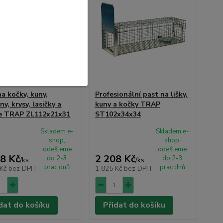
na kočky, kuny,
Profesionální past na lišky,
y, krysy, lasičky a
kuny a kočky TRAP
e TRAP ZL112x21x31
ST102x34x34
Skladem e-
Skladem e-
shop,
shop,
odešleme
odešleme
8 Kč
2 208 Kč
do 2-3
do 2-3
/
ks
/
ks
prac.dnů
prac.dnů
 Kč
bez DPH
1 825 Kč
bez DPH
dat do košíku
Přidat do košíku