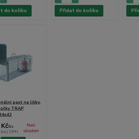
at do košíku
Přidat do košíku
Při
nální past na lišky,
kočky TRAP
34x42
 Kč
Není
/
ks
skladem
č
bez DPH