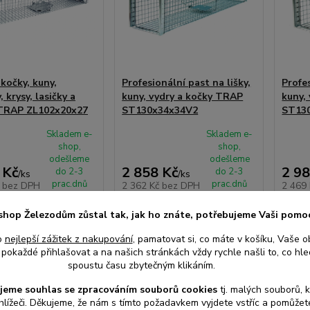
kočky, kuny,
Profesionální past na lišky,
Profes
 krysy, lasičky a
kuny, vydry a kočky TRAP
kuny,
 TRAP ZL102x20x27
ST130x34x34V2
ST13
Skladem e-
Skladem e-
shop,
shop,
odešleme
odešleme
 Kč
2 858 Kč
2 98
do 2-3
do 2-3
/
ks
/
ks
prac.dnů
prac.dnů
č
bez DPH
2 362 Kč
bez DPH
2 469
shop Železodům zůstal tak, jak ho znáte, potřebujeme Vaši pomo
at do košíku
Přidat do košíku
Při
o
nejlepší zážitek z nakupování
, pamatovat si, co máte v košíku, Vaše o
pokaždé přihlašovat a na našich stránkách vždy rychle našli to, co hled
spoustu času zbytečným klikáním.
jeme souhlas s
e
zpracováním souborů cookies
t
j. malých souborů, 
hlížeči. Děkujeme, že nám s tímto požadavkem vyjdete vstříc a pomůže