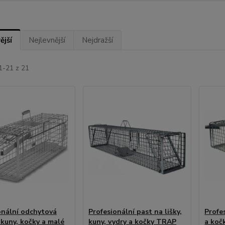
ější
Nejlevnější
Nejdražší
1-21 z 21
onální odchytová
Profesionální past na lišky,
Profe
 kuny, kočky a malé
kuny, vydry a kočky TRAP
a koč