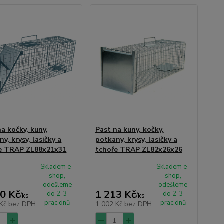
na kočky, kuny,
Past na kuny, kočky,
y, krysy, lasičky a
potkany, krysy, lasičky a
e TRAP ZL88x21x31
tchoře TRAP ZL82x26x26
Skladem e-
Skladem e-
shop,
shop,
odešleme
odešleme
0 Kč
1 213 Kč
do 2-3
do 2-3
/
ks
/
ks
prac.dnů
prac.dnů
 Kč
bez DPH
1 002 Kč
bez DPH