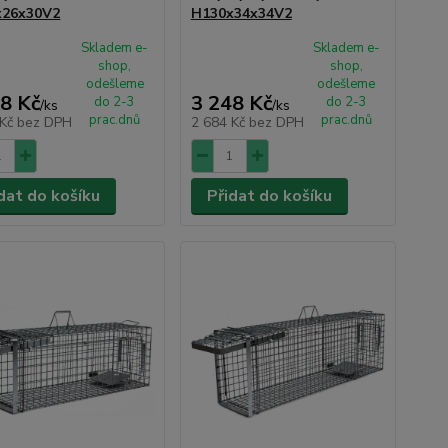
x26x30V2
H130x34x34V2
Skladem e-
Skladem e-
shop,
shop,
odešleme
odešleme
8 Kč
3 248 Kč
do 2-3
do 2-3
/
ks
/
ks
prac.dnů
prac.dnů
 Kč
bez DPH
2 684 Kč
bez DPH
dat do košíku
Přidat do košíku