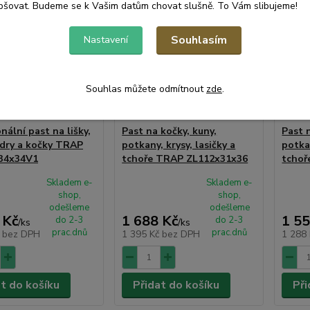
pšovat. Budeme se k Vašim datům chovat slušně. To Vám slibujeme!
Souhlasím
Nastavení
Souhlas můžete odmítnout
zde
.
nální past na lišky,
Past na kočky, kuny,
Past 
ydry a kočky TRAP
potkany, krysy, lasičky a
potkan
34x34V1
tchoře TRAP ZL112x31x36
tchoř
Skladem e-
Skladem e-
shop,
shop,
odešleme
odešleme
 Kč
1 688 Kč
1 55
do 2-3
do 2-3
/
ks
/
ks
prac.dnů
prac.dnů
č
bez DPH
1 395 Kč
bez DPH
1 288
at do košíku
Přidat do košíku
Při