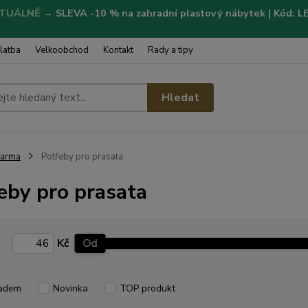
TUÁLNĚ
→
SLEVA -10 % na zahradní plastový nábytek | Kód: 
latba
Velkoobchod
Kontakt
Rady a tipy
Hledat
Farma
Potřeby pro prasata
eby pro prasata
Kč
Od
adem
Novinka
TOP produkt