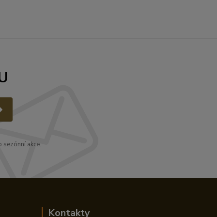
U
 sezónní akce.
Kontakty