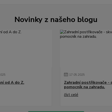
Novinky z našeho blogu
2025
17
.
05
.
2025
ní od A do Z.
Zahradní postřikovače - 
pomocník na zahradu.
číst celé