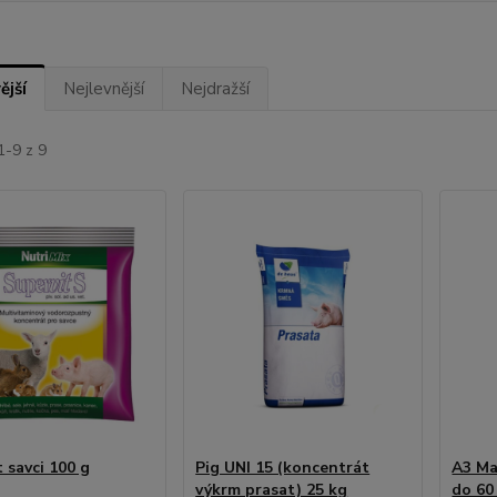
ější
Nejlevnější
Nejdražší
1-9 z 9
 savci 100 g
Pig UNI 15 (koncentrát
A3 Ma
výkrm prasat) 25 kg
do 60