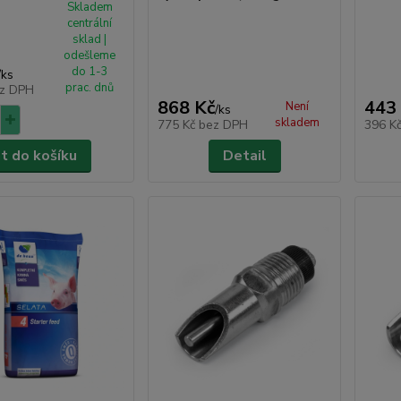
Skladem
centrální
sklad |
odešleme
do 1-3
/
ks
prac. dnů
z DPH
868 Kč
443
Není
/
ks
skladem
775 Kč
bez DPH
396 K
at do košíku
Detail