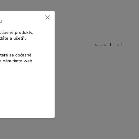
c!
blíbené produkty,
áte a ušetřili
strana
z 1
které se dočasně
te nám tímto web