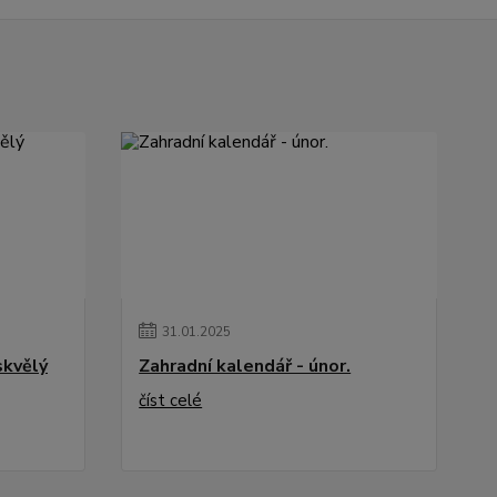
31
.
01
.
2025
skvělý
Zahradní kalendář - únor.
číst celé