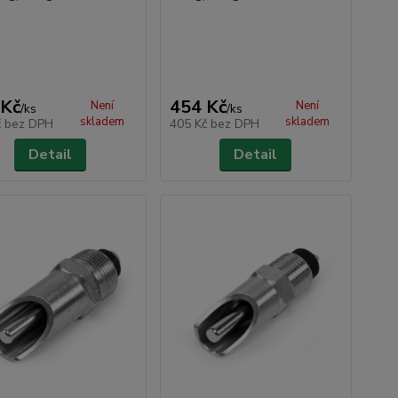
 Kč
454 Kč
Není
Není
/
ks
/
ks
skladem
skladem
č
bez DPH
405 Kč
bez DPH
Detail
Detail