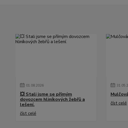
01
.
08
.
2026
31
.
05
.
💥 Stali jsme se přímým
Mulčová
dovozcem hliníkových žebřů a
číst celé
lešení.
číst celé