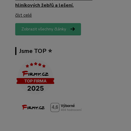
hliníkových žebřů a lešení.
číst celé
Zobrazit všechny články
Jsme TOP ⭐️