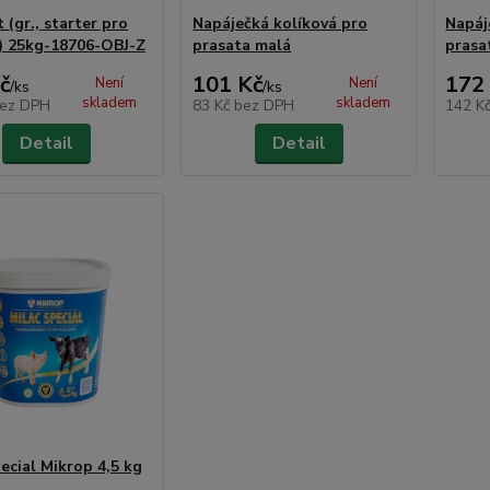
 (gr., starter pro
Napáječká kolíková pro
Napáj
) 25kg-18706-OBJ-Z
prasata malá
prasa
č
101 Kč
172
Není
Není
/
ks
/
ks
skladem
skladem
ez DPH
83 Kč
bez DPH
142 K
Detail
Detail
ecial Mikrop 4,5 kg