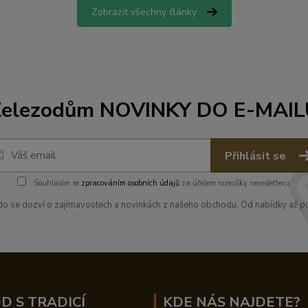
Zobrazit všechny články
Železodům NOVINKY DO E-MAIL
Přihlásit se
Souhlasím se
zpracováním osobních údajů
za účelem rozesílky newsletteru.
kdo se dozví o zajímavostech a novinkách z našeho obchodu. Od nabídky až po
D S TRADICÍ
KDE NÁS NAJDETE?