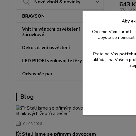
Nové zboží & novinky
643 K
574 Kč
b
BRAVSON
Aby e-
Vnitřní vánoční osvětelení
Chceme Vám zaručit c
žárovkové
abyste se nemuseli 
Dekorativní osvětlení
Proto od Vás
potřebu
ukládají na Vašem pro
LED PROFI venkovní řetězy
zle
Odsavače par
Blog
01.08.2026
💥 Stali jsme se přímým dovozcem