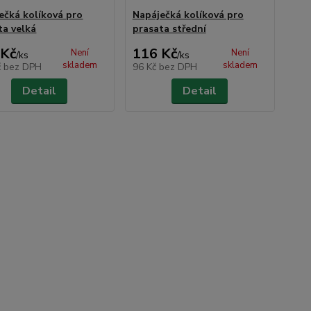
ečká kolíková pro
Napáječká kolíková pro
ta velká
prasata střední
 Kč
116 Kč
Není
Není
/
ks
/
ks
skladem
skladem
č
bez DPH
96 Kč
bez DPH
Detail
Detail