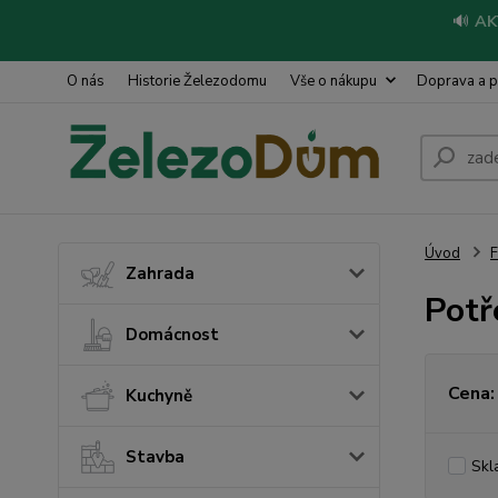
🔊
AK
O nás
Historie Železodomu
Vše o nákupu
Doprava a p
Úvod
Zahrada
Potř
Domácnost
Cena:
Kuchyně
Stavba
Skl