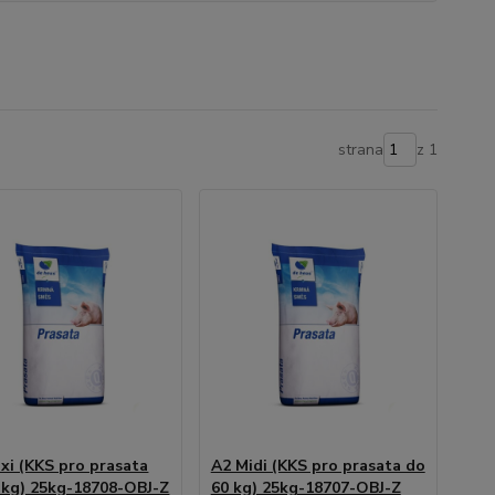
strana
z 1
xi (KKS pro prasata
A2 Midi (KKS pro prasata do
 kg) 25kg-18708-OBJ-Z
60 kg) 25kg-18707-OBJ-Z