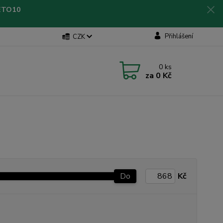
LETO10
Přihlášení
CZK
0
ks
za
0 Kč
Do
Kč