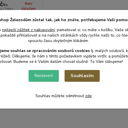
č
Není
/
ks
skladem
ez DPH
Detail
shop Železodům zůstal tak, jak ho znáte, potřebujeme Vaši pomo
o
nejlepší zážitek z nakupování
, pamatovat si, co máte v košíku, Vaše o
pokaždé přihlašovat a na našich stránkách vždy rychle našli to, co hled
spoustu času zbytečným klikáním.
jeme souhlas s
e
zpracováním souborů cookies
t
j. malých souborů, 
hlížeči. Děkujeme, že nám s tímto požadavkem vyjdete vstříc a pomůže
pšovat. Budeme se k Vašim datům chovat slušně. To Vám slibujeme!
Souhlasím
Nastavení
Souhlas můžete odmítnout
zde
.