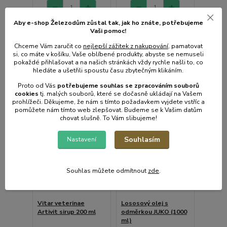
Aby e-shop Železodům zůstal tak, jak ho znáte, potřebujeme
Přidat do košíku
Přidat do košíku
Vaši pomoc!
Chceme Vám zaručit co
nejlepší zážitek z nakupování
, pamatovat
si, co máte v košíku, Vaše oblíbené produkty, abyste se nemuseli
pokaždé přihlašovat a na našich stránkách vždy rychle našli to, co
hledáte a ušetřili spoustu času zbytečným klikáním.
Proto od Vás
potřebujeme souhlas s
e
zpracováním souborů
cookies
t
j. malých souborů, které se dočasně ukládají na Vašem
prohlížeči. Děkujeme, že nám s tímto požadavkem vyjdete vstříc a
pomůžete nám tímto web zlepšovat. Budeme se k Vašim datům
chovat slušně. To Vám slibujeme!
Souhlasím
Nastavení
Souhlas můžete odmítnout
zde
.
Vitar veterinae
Lososový olej s
Artivit sirup 200 ml
odměrkou JUKO (1000
ml)