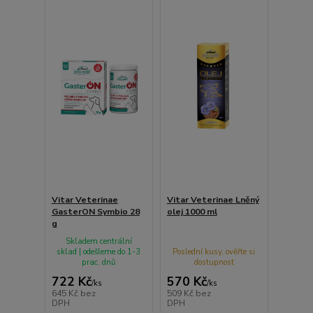
Vitar Veterinae
Vitar Veterinae Lněný
GasterON Symbio 28
olej 1000 ml
g
Skladem centrální
sklad | odešleme do 1-3
Poslední kusy, ověřte si
prac. dnů
dostupnost
722 Kč
570 Kč
/
ks
/
ks
645 Kč
bez
509 Kč
bez
DPH
DPH