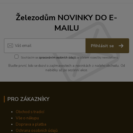
Železodům NOVINKY DO E-
MAILU
Přihlásit se
Souhlasím se
zpracováním osobních údajů
za účelem rozesílky newsletteru.
Buďte první, kdo se dozví o zajímavostech a novinkách z našeho obchodu. Od
nabídky až po sezónní akce.
PRO ZÁKAZNÍKY
Obchod s tradicí
Vše o nákupu
Doprava a platba
Ochrana osobních údajů