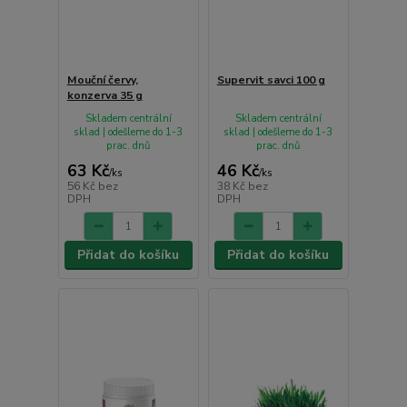
Mouční červy,
Supervit savci 100 g
konzerva 35 g
Skladem centrální
Skladem centrální
sklad | odešleme do 1-3
sklad | odešleme do 1-3
prac. dnů
prac. dnů
63 Kč
46 Kč
/
ks
/
ks
56 Kč
bez
38 Kč
bez
DPH
DPH
Přidat do košíku
Přidat do košíku