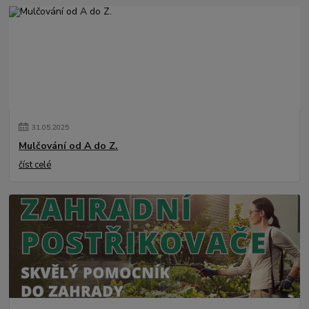
31
.
05
.
2025
Mulčování od A do Z.
číst celé