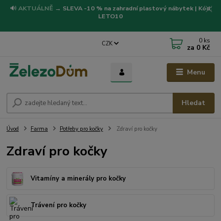
🔊
AKTUÁLNĚ
→
SLEVA -10 % na zahradní plastový nábytek | Kód:
LETO10
0
ks
CZK
za
0 Kč
Menu
Hledat
Úvod
Farma
Potřeby pro kočky
Zdraví pro kočky
Zdraví pro kočky
Vitamíny a minerály pro kočky
Trávení pro kočky