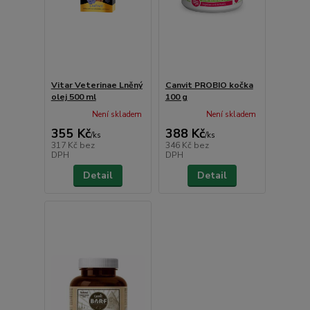
Vitar Veterinae Lněný
Canvit PROBIO kočka
olej 500 ml
100 g
Není skladem
Není skladem
355 Kč
388 Kč
/
ks
/
ks
317 Kč
bez
346 Kč
bez
DPH
DPH
Detail
Detail