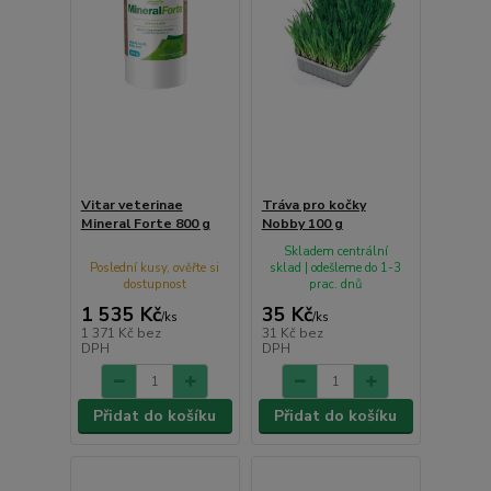
Vitar veterinae
Tráva pro kočky
Mineral Forte 800 g
Nobby 100 g
Skladem centrální
Poslední kusy, ověřte si
sklad | odešleme do 1-3
dostupnost
prac. dnů
1 535 Kč
35 Kč
/
ks
/
ks
1 371 Kč
bez
31 Kč
bez
DPH
DPH
Přidat do košíku
Přidat do košíku