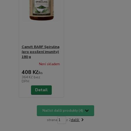
Canvit BARF Spirulina
(pro posílení imunity)
180 g
Není skladem
408 Kč
/
ks
364 Kč
bez
DPH
Detail
Načíst další produkty (4)
strana
z 2
další