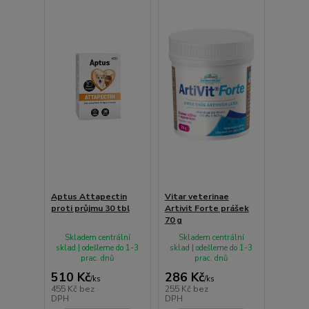
Aptus Attapectin
Vitar veterinae
proti průjmu 30 tbl
Artivit Forte prášek
70 g
Skladem centrální
Skladem centrální
sklad | odešleme do 1-3
sklad | odešleme do 1-3
prac. dnů
prac. dnů
510 Kč
286 Kč
/
ks
/
ks
455 Kč
bez
255 Kč
bez
DPH
DPH