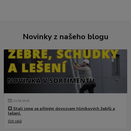
Novinky z našeho blogu
01
.
08
.
2026
💥 Stali jsme se přímým dovozcem hliníkových žebřů a
lešení.
číst celé