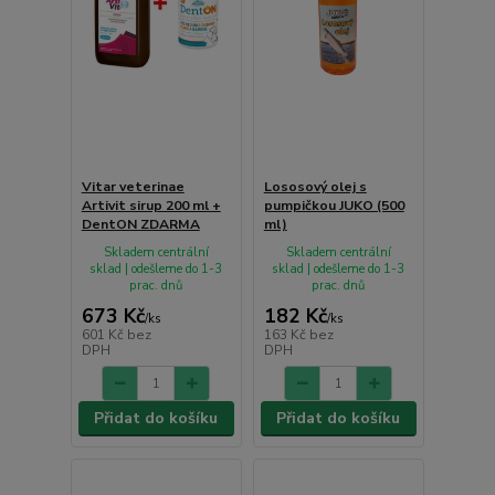
Vitar veterinae
Lososový olej s
Artivit sirup 200 ml +
pumpičkou JUKO (500
DentON ZDARMA
ml)
Skladem centrální
Skladem centrální
sklad | odešleme do 1-3
sklad | odešleme do 1-3
prac. dnů
prac. dnů
673 Kč
182 Kč
/
ks
/
ks
601 Kč
bez
163 Kč
bez
DPH
DPH
Přidat do košíku
Přidat do košíku