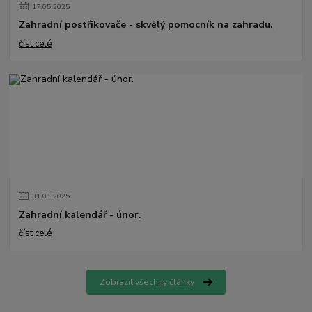
17
.
05
.
2025
Zahradní postřikovače - skvělý pomocník na zahradu.
číst celé
31
.
01
.
2025
Zahradní kalendář - únor.
číst celé
Zobrazit všechny články