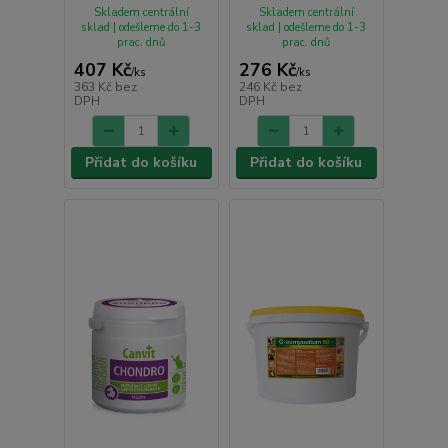
Skladem centrální
Skladem centrální
sklad | odešleme do 1-3
sklad | odešleme do 1-3
prac. dnů
prac. dnů
407 Kč
276 Kč
/
ks
/
ks
363 Kč
bez
246 Kč
bez
DPH
DPH
Přidat do košíku
Přidat do košíku