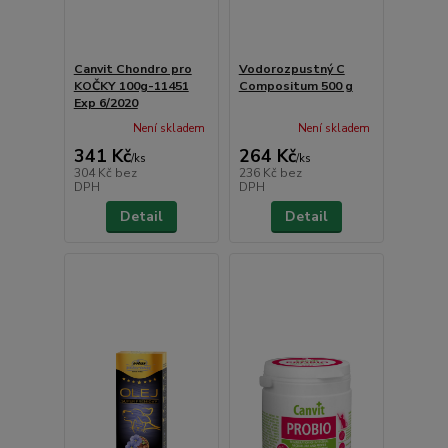
Canvit Chondro pro
Vodorozpustný C
KOČKY 100g-11451
Compositum 500 g
Exp 6/2020
Není skladem
Není skladem
341 Kč
264 Kč
/
ks
/
ks
304 Kč
bez
236 Kč
bez
DPH
DPH
Detail
Detail