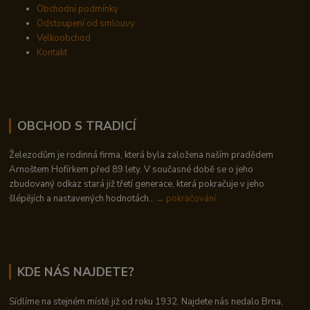
Obchodní podmínky
Odstoupení od smlouvy
Velkoobchod
Kontakt
OBCHOD S TRADICÍ
Železodům je rodinná firma, která byla založena naším pradědem
Arnoštem Hofírkem před 89 lety. V současné době se o jeho
zbudovaný odkaz stará již třetí generace, která pokračuje v jeho
šlépějích a nastavených hodnotách..
→ pokračování
KDE NÁS NAJDETE?
Sídlíme na stejném místě již od roku 1932. Najdete nás nedalo Brna,